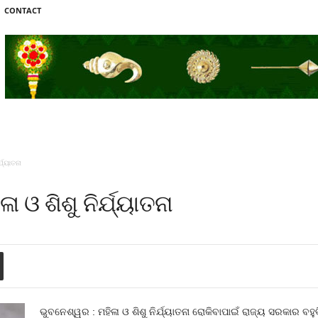
CONTACT
୍ଯ୍ୟାତନା
 ଓ ଶିଶୁ ନିର୍ଯ୍ୟାତନା
ଭୁବନେଶ୍ୱର : ମହିଳା ଓ ଶିଶୁ ନିର୍ଯ୍ୟାତନା ରୋକିବାପାଇଁ ରାଜ୍ୟ ସରକାର 