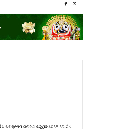
ବହୁବିଧ ପଦକ୍ଷେପ ଗ୍ରହଣ କରୁଥିବାବେଳେ ଗୋଟିଏ