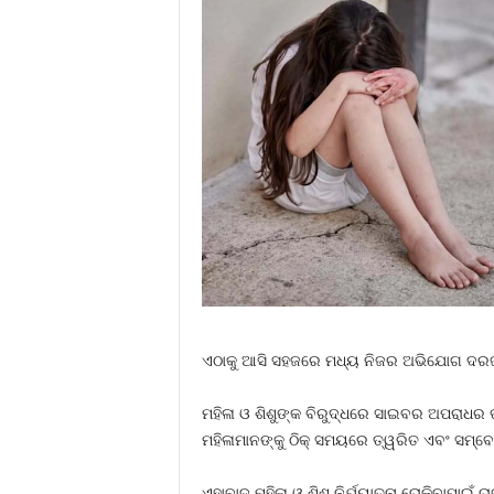
ଏଠାକୁ ଆସି ସହଜରେ ମଧ୍ୟ ନିଜର ଅଭିଯୋଗ ଦରଜ କରି
ମହିଳା ଓ ଶିଶୁଙ୍କ ବିରୁଦ୍ଧରେ ସାଇବର ଅପରାଧର ତଦନ୍
ମହିଳାମାନଙ୍କୁ ଠିକ୍‍ ସମୟରେ ତ୍ୱରିତ ଏବଂ ସମ୍ବେ
ଏହାବାଦ୍‍ ମହିଳା ଓ ଶିଶୁ ନିର୍ଯ୍ୟାତନା ରୋକିବାପ