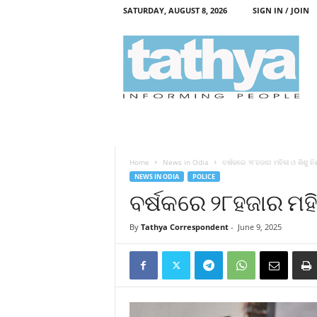
SATURDAY, AUGUST 8, 2026
SIGN IN / JOIN
T
a
t
h
y
a
Home
News in Odia
ବର୍ଷକରେ ୨୮ହଜାର ମହିଳା ଓ ଶିଶୁ ନିର
NEWS IN ODIA
POLICE
ବର୍ଷକରେ ୨୮ହଜାର ମହିଳା
By
Tathya Correspondent
-
June 9, 2025