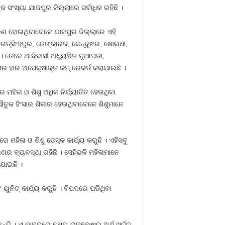
କ ସଂଖ୍ୟା ଯାଜପୁର ଜିଲ୍ଲାରେ ସର୍ବାଧିକ ରହିଛି ।
ିକରଣ ହୋଇଥିବାବେଳେ ଯାଜପୁର ଜିଲ୍ଲାରେ ଏହି
ତ୍‍ସିଂହପୁର, ଢେଙ୍କାନାଳ, କେନ୍ଦୁଝର, ଖୋରଧା,
ି । ତେବେ ଆଦିବାସୀ ଅଧ୍ୟୁଷିତ ନୂଆପଡା,
ନାର ହାର ଅପେକ୍ଷାକୃତ କମ୍‍ ରେକର୍ଡ କରାଯାଇଛି ।
ମହିଳା ଓ ଶିଶୁ ଅଧିକ ନିର୍ଯ୍ୟାତିତ ହେଉଥିବା
ୌତୁକ ହିଂସାର ଶିକାର ହେଉଥିବାବେଳେ ଶିଶୁମାନେ
 ମହିଳା ଓ ଶିଶୁ ଡେସ୍କ କାର୍ଯ୍ୟ କରୁଛି । ଏହିସବୁ
ଣର ବ୍ୟବସ୍ଥା ରହିଛି । ସେହିଭଳି ମହିଳାମାନେ
ଯାଇଛି ।
ୁନିଟ୍‍ କାର୍ଯ୍ୟ କରୁଛି । ବିପଦରେ ପଡିଥିବା
ଛନ୍ତି । ଏ ବାବଦରେ ମଧ୍ୟ ରାଜକୋଷରୁ ଅର୍ଥ ଖର୍ଚ୍ଚ