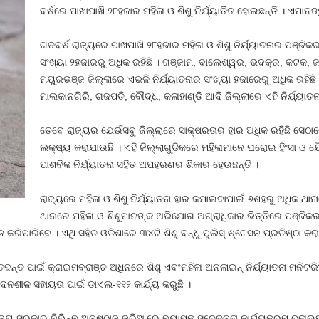
ବର୍ଷରେ ପାଖାପାଖି ୨୮ହଜାର ମହିଳା ଓ ଶିଶୁ ନିର୍ଯ୍ୟାତିତ ହୋଇଛନ୍ତି । ଏମାନଙ୍
ଗତବର୍ଷ ରାଜ୍ୟରେ ପାଖପାଖି ୨୮ହଜାର ମହିଳା ଓ ଶିଶୁ ନିର୍ଯ୍ୟାତନାର ପଞ୍ଜ
ସଂଖ୍ୟା ୨ହଜାରରୁ ଅଧିକ ରହିଛି । ଗଞ୍ଜାମ, ବାଲେଶ୍ୱର, ଭଦକ୍ର, କଟକ, ଜଗ
ମୟୁରଭଞ୍ଜ ଜିଲ୍ଲାରେ ଏଭଳି ନିର୍ଯ୍ୟାତନାର ସଂଖ୍ୟା ହଜାରେରୁ ଅଧିକ ରହିଛ
ମାଲକାନଗିରି, ଗଜପତି, ବୌଦ୍ଧ, କଳାହାଣ୍ଡି ଆଦି ଜିଲ୍ଲାରେ ଏହି ନିର୍ଯ୍ୟାତ
ତେବେ ରାଜ୍ୟର ଯେଉଁସବୁ ଜିଲ୍ଲାରେ ସାକ୍ଷରତାର ହାର ଅଧିକ ରହିଛି ସେଠାରେ 
ଲକ୍ଷ୍ୟ କରାଯାଉଛି । ଏହି ଜିଲ୍ଲାଗୁଡିକରେ ମହିଳାମାନେ ଘରୋଇ ହିଂସା ଓ ଯ
ପାଶବିକ ନିର୍ଯ୍ୟାତନା ସହିତ ଅପହରଣର ଶିକାର ହେଉଛନ୍ତି ।
ରାଜ୍ୟରେ ମହିଳା ଓ ଶିଶୁ ନିର୍ଯ୍ୟାତନା ହାର କମାଇବାପାଇଁ ୬ଶହରୁ ଅଧିକ ଥାନାରେ
ଥାନାରେ ମହିଳା ଓ ଶିଶୁମାନଙ୍କ ଅଭିଯୋଗ ଅଗ୍ରାଧିକାର ଭିତ୍ତିରେ ପଞ୍ଜିକର
ପାରିବେ । ଏଥି ସହିତ ଓଡିଶାରେ ୩୪ଟି ଶିଶୁ ବନ୍ଧୁ ପୁଲିସ୍‍ ଷ୍ଟେସନ ପ୍ରତିଷ୍ଠା କରା
ତ ପାଇଁ କ୍ରାଇମବ୍ରାଞ୍ଚ ଅଧିନରେ ଶିଶୁ ଏବଂମହିଳା ଅନଲାଇନ୍‍ ନିର୍ଯ୍ୟାତନା ମନିଟରିଂ ୟ
ଦନଶୀଳ ସହାୟତା ପାଇଁ ଡାଏଲ-୧୧୨ କାର୍ଯ୍ୟ କରୁଛି ।
ାଇଁ ରାଜ୍ୟ ସରକାର ବିଭିନ୍ନ ଅନୁଷ୍ଠାନ ଜରିଆରେ ବ୍ୟାପକ ସଚେତନତା କାର୍ଯ୍ୟକ୍ରମ ଚଳାଉ