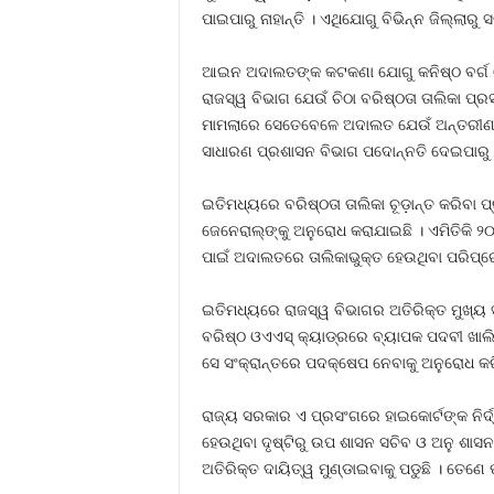
ପାଇପାରୁ ନାହାନ୍ତି । ଏଥିଯୋଗୁ ବିଭିନ୍ନ ଜିଲ୍ଲାରୁ
ଆଇନ ଅଦାଲତଙ୍କ କଟକଣା ଯୋଗୁ କନିଷ୍ଠ ବର୍ଗ ଓଏଏ
ରାଜସ୍ୱ ବିଭାଗ ଯେଉଁ ଚିଠା ବରିଷ୍ଠତା ତାଲିକା ପ୍ର
ମାମଲାରେ ସେତେବେଳେ ଅଦାଲତ ଯେଉଁ ଅନ୍ତରୀଣ ଆଦେ
ସାଧାରଣ ପ୍ରଶାସନ ବିଭାଗ ପଦୋନ୍ନତି ଦେଇପାରୁ ନା
ଇତିମଧ୍ୟରେ ବରିଷ୍ଠତା ତାଲିକା ଚୂଡ଼ାନ୍ତ କରିବା 
ଜେନେରାଲ୍‍ଙ୍କୁ ଅନୁରୋଧ କରାଯାଇଛି । ଏମିତିକି ୨
ପାଇଁ ଅଦାଲତରେ ତାଲିକାଭୁକ୍ତ ହେଉଥିବା ପରିପ୍ରେ
ଇତିମଧ୍ୟରେ ରାଜସ୍ୱ ବିଭାଗର ଅତିରିକ୍ତ ମୁଖ୍ୟ 
ବରିଷ୍ଠ ଓଏଏସ୍‍ କ୍ୟାଡ୍‍ରରେ ବ୍ୟାପକ ପଦବୀ ଖାଲି 
ସେ ସଂକ୍ରାନ୍ତରେ ପଦକ୍ଷେପ ନେବାକୁ ଅନୁରୋଧ କରି
ରାଜ୍ୟ ସରକାର ଏ ପ୍ରସଂଗରେ ହାଇକୋର୍ଟଙ୍କ ନିର୍ଦ
ହେଉଥିବା ଦୃଷ୍ଟିରୁ ଉପ ଶାସନ ସଚିବ ଓ ଅନୁ ଶାସ
ଅତିରିକ୍ତ ଦାୟିତ୍ୱ ମୁଣ୍ଡାଇବାକୁ ପଡୁଛି । ତେଣେ