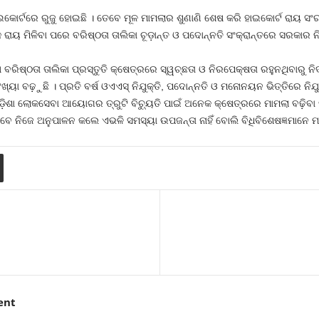
କୋର୍ଟରେ ରୁଜୁ ହୋଇଛି । ତେବେ ମୂଳ ମାମଲାର ଶୁଣାଣି ଶେଷ କରି ହାଇକୋର୍ଟ ରାୟ ସଂ
 ରାୟ ମିଳିବା ପରେ ବରିଷ୍ଠତା ତାଲିକା ଚୂଡ଼ାନ୍ତ ଓ ପଦୋନ୍ନତି ସଂକ୍ରାନ୍ତରେ ସରକାର ନ
ବରିଷ୍ଠତା ତାଲିକା ପ୍ରସ୍ତୁତି କ୍ଷେତ୍ରରେ ସ୍ୱଚ୍ଛତା ଓ ନିରପେକ୍ଷତା ରହୁନଥିବାରୁ ନିର୍
ା ବଢ଼ୁଛି । ପ୍ରତି ବର୍ଷ ଓଏଏସ୍‍ ନିଯୁକ୍ତି, ପଦୋନ୍ନତି ଓ ମନୋନୟନ ଭିତ୍ତିରେ ନିଯୁକ
ଡ଼ିଶା ଲୋକସେବା ଆୟୋଗର ତ୍ରୁଟି ବିଚ୍ୟୁତି ପାଇଁ ଅନେକ କ୍ଷେତ୍ରରେ ମାମଲା ବଢ଼ିବା ସ
ାବେ ନିଜେ ଅନୁପାଳନ କଲେ ଏଭଳି ସମସ୍ୟା ଉପଜନ୍ତା ନାହିଁ ବୋଲି ବିଧିବିଶେଷଜ୍ଞମାନେ 
ent