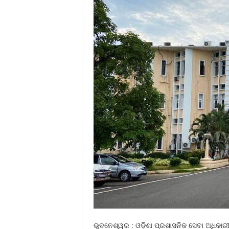
ଭୁବନେଶ୍ୱର : ଓଡ଼ିଶା ପ୍ରଶାସନିକ ସେବା ଅଧିକାରୀଙ