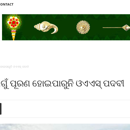
CONTACT
 ହୋଇପାରୁନି ଓଏଏସ୍‍ ପଦବୀ
ାଗୁଁ ପୂରଣ ହୋଇପାରୁନି ଓଏଏସ୍‍ ପଦବୀ