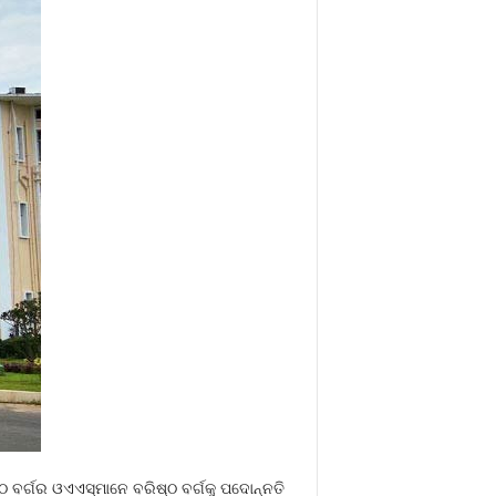
ଠ ବର୍ଗର ଓଏଏସ୍‍ମାନେ ବରିଷ୍ଠ ବର୍ଗକୁ ପଦୋନ୍ନତି