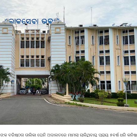
୍କ ବରିଷ୍ଠତା ତାଲିକା ଘେନି ଅଦାଲତରେ ମାମଲା ଚାଲିଥିବାରୁ ପ୍ରାୟ ୫ବର୍ଷ ଧରି କନିଷ୍