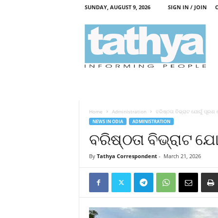
SUNDAY, AUGUST 9, 2026
SIGN IN / JOIN
T
a
t
h
y
a
Home
Administration
ବରିଷ୍ଠତା ବିଭ୍ରାଟ ଯୋଗୁଁ ପୂରଣ
NEWS IN ODIA
ADMINISTRATION
ବରିଷ୍ଠତା ବିଭ୍ରାଟ ଯେ
By
Tathya Correspondent
-
March 21, 2026