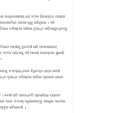
 ଏଠାରେ ଉଲ୍ଲେଖନୀୟ ଯେ ୨୦୨୧ ଡିସେମ୍ବର ମାସରେ
ହାଇକୋର୍ଟରେ ମାମଲା ରୁଜୁ କରିଥିଲେ । ଏହି
ଗ ବରିଷ୍ଠତା ତାଲିକା ଚୂଡ଼ାନ୍ତ କରିପାରୁନଥିବାରୁ
 ବିଭାଗ ପକ୍ଷରୁ ଦୁଇବର୍ଷ ଧରି ଆଡଭୋକେଟ୍‍
ବେ ୨୦୨୪ ପରଠାରୁ ଏହି ମାମଲା ବାରମ୍ବାର ଶୁଣାଣି
।
୍କୁ ଏ ସଂକ୍ରାନ୍ତରେ ବିଧିବଦ୍ଧ ପତ୍ର ଲେଖି
ୁରନ୍ତ ଚୂଡ଼ାନ୍ତ ବରିଷ୍ଠତା ତାଲିକା ପ୍ରକାଶ ପାଇବ
। ୫ବର୍ଷ ଧରି ପଦୋନ୍ନତି ପ୍ରକ୍ରିୟା ବ୍ୟାହତ
ଜଣେ ଜଣେ ଓଏଏସ୍‍ ଅଧିକାରୀଙ୍କୁ ଏକାଧିକ ପଦବୀର
୍ଫୃହା କମିଯାଉଛି ।