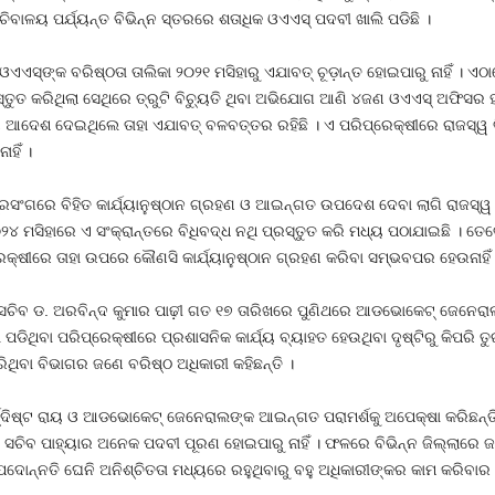
 ସଚିବାଳୟ ପର୍ଯ୍ୟନ୍ତ ବିଭିନ୍ନ ସ୍ତରରେ ଶତାଧିକ ଓଏଏସ୍‍ ପଦବୀ ଖାଲି ପଡିଛି ।
ସ୍‍ଙ୍କ ବରିଷ୍ଠତା ତାଲିକା ୨୦୨୧ ମସିହାରୁ ଏଯାବତ୍‍ ଚୂଡ଼ାନ୍ତ ହୋଇପାରୁ ନାହିଁ ।
ସ୍ତୁତ କରିଥିଲା ସେଥିରେ ତ୍ରୁଟି ବିଚ୍ୟୁତି ଥିବା ଅଭିଯୋଗ ଆଣି ୪ଜଣ ଓଏଏସ୍‍ ଅଫିସର 
ଶ ଦେଇଥିଲେ ତାହା ଏଯାବତ୍‍ ବଳବତ୍ତର ରହିଛି । ଏ ପରିପ୍ରେକ୍ଷୀରେ ରାଜସ୍ୱ ବିଭା
ହିଁ ।
ପ୍ରସଂଗରେ ବିହିତ କାର୍ଯ୍ୟାନୁଷ୍ଠାନ ଗ୍ରହଣ ଓ ଆଇନ୍‍ଗତ ଉପଦେଶ ଦେବା ଲାଗି ରାଜସ୍ୱ
୦୨୪ ମସିହାରେ ଏ ସଂକ୍ରାନ୍ତରେ ବିଧିବଦ୍ଧ ନଥି ପ୍ରସ୍ତୁତ କରି ମଧ୍ୟ ପଠାଯାଇଛି । ତେ
କ୍ଷୀରେ ତାହା ଉପରେ କୌଣସି କାର୍ଯ୍ୟାନୁଷ୍ଠାନ ଗ୍ରହଣ କରିବା ସମ୍ଭବପର ହେଉନାହିଁ 
ସଚିବ ଡ. ଅରବିନ୍ଦ କୁମାର ପାଢ଼ୀ ଗତ ୧୭ ତାରିଖରେ ପୁଣିଥରେ ଆଡଭୋକେଟ୍‍ ଜେନେରାଲଙ
ପଡିଥିବା ପରିପ୍ରେକ୍ଷୀରେ ପ୍ରଶାସନିକ କାର୍ଯ୍ୟ ବ୍ୟାହତ ହେଉଥିବା ଦୃଷ୍ଟିରୁ କିପରି ତ
ଥିବା ବିଭାଗର ଜଣେ ବରିଷ୍ଠ ଅଧିକାରୀ କହିଛନ୍ତି ।
୍ଦିଷ୍ଟ ରାୟ ଓ ଆଡଭୋକେଟ୍‍ ଜେନେରାଲଙ୍କ ଆଇନ୍‍ଗତ ପରାମର୍ଶକୁ ଅପେକ୍ଷା କରିଛନ୍ତି 
ନ ସଚିବ ପାହ୍ୟାର ଅନେକ ପଦବୀ ପୂରଣ ହୋଇପାରୁ ନାହିଁ । ଫଳରେ ବିଭିନ୍ନ ଜିଲ୍ଲାରେ 
 ପଦୋନ୍ନତି ଘେନି ଅନିଶ୍ଚିତତା ମଧ୍ୟରେ ରହୁଥିବାରୁ ବହୁ ଅଧିକାରୀଙ୍କର କାମ କରିବାର ସ