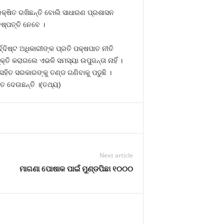
ରକ୍ଷିତ ରଖିଛନ୍ତି ବୋଲି ସାଧାରଣ ପ୍ରଶାସନ
ିଷ୍ପତ୍ତି ନେବେ ।
ଦ୍ଦିଷ୍ଟ ଅଧିକାରୀଙ୍କ ପ୍ରତି ପକ୍ଷପାତ ନୀତି
୍ତି କରାଗଲେ ଏଭଳି ସମସ୍ୟା ଉପୁଜନ୍ତା ନାହିଁ ।
ହିତ ସରକାରଙ୍କୁ ତଣ୍ଡ ଗଣିବାକୁ ପଡୁଛି ।
ମତ ଦେଉଛନ୍ତି ।(ତଥ୍ୟ)
Next article
ମାଗଣା ପୋଷାକ ପାଇଁ ମୁଣ୍ଡପିଛା ୧୦୦୦