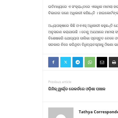
ଇତିମଧ୍ୟରେ ଏ ସଂକ୍ରାନ୍ତରେ ଏକାଧିକ ମାମଲା ହାଇ
ବିଭାଗର ଜଣେ ଅଧିକାରୀ କହିଛନ୍ତି । ହାଇକୋର୍ଟଙ୍କ
ଅନ୍ୟପକ୍ଷରେ କିଛି ଓଏଏସ୍‍ ଅଧିକାରୀ କହୁଛନ୍ତି ଯେ 
ଅନୁସରଣ କରାଯାଉଛି । ତେଣୁ ଅଯଥାରେ ମାମଲା ସଂଖ୍ୟ
ବିଶେଷକରି ଯୋଗ୍ୟତା ତାଲିକା ପ୍ରସ୍ତୁତ ବେଳେ ଓ
ସରକାର ନିଜେ କରିଥିବା ବିଧିବ୍ୟବସ୍ଥାକୁ ଠିକଣା ଭ
Previous article
ଗିନିଜ୍ ୱାର୍ଲ୍ଡ ରେକର୍ଡରେ ଓଡ଼ିଶା ପଖାଳ
Tathya Correspond