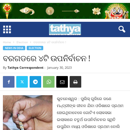
Home
Election
ବରଗଡରେ ୪ଟି ଉପନିର୍ବାଚନ !
NEWS IN ODIA
ELECTION
ବରଗଡରେ ୪ଟି ଉପନିର୍ବାଚନ !
By
Tathya Correspondent
-
January 30, 2023
ଭୁବନେଶ୍ୱର : ପୁଲିସ୍‍ ଗୁଳିରେ ଜଣେ
ମନ୍ତ୍ରୀଙ୍କ ଜୀବନ ଯିବା ଓଡିଶାରେ ପ୍ରଥମ
ହୋଇଥିବାବେଳେ ଗୋଟିଏ ଲୋକସଭା
ଇଲାକାରେ ଚତୁର୍ଥ ଉପନିର୍ବାଚନର ସ୍ଥିତି
ଉପୁଯିବା ମଧ୍ୟ ଓଡିଶାରେ ପ୍ରଥମ ବୋଲି