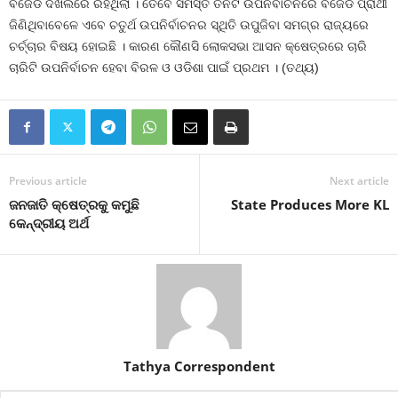
ବିଜେଡି ଦଖଲରେ ରହିଥିଲା । ତେବେ ସମସ୍ତ ତିନିଟି ଉପନିର୍ବାଚନରେ ବିଜେଡି ପ୍ରାର୍ଥୀ
ଜିଣିଥିବାବେଳେ ଏବେ ଚତୁର୍ଥ ଉପନିର୍ବାଚନର ସ୍ଥିତି ଉପୁଜିବା ସମଗ୍ର ରାଜ୍ୟରେ
ଚର୍ଚ୍ଚାର ବିଷୟ ହୋଇଛି । କାରଣ କୌଣସି ଲୋକସଭା ଆସନ କ୍ଷେତ୍ରରେ ଚାରି
ଚାରିଟି ଉପନିର୍ବାଚନ ହେବା ବିରଳ ଓ ଓଡିଶା ପାଇଁ ପ୍ରଥମ । (ତଥ୍ୟ)
Previous article
Next article
ଜନଜାତି କ୍ଷେତ୍ରକୁ କମୁଛି
State Produces More KL
କେନ୍ଦ୍ରୀୟ ଅର୍ଥ
Tathya Correspondent