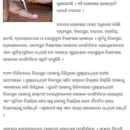
କୁହାଯାଉଛି । ଏହି ଲୋକସଭା କ୍ଷେତ୍ରଟି
ହେଉଛି ବରଗଡ ।
ବରଗଡ ଲୋକସଭା ଆସନ ଅଧିନରେ ରହିଛି
ପଦ୍ମପୁର, ବିଜେପୁର, ବରଗଡ, ଅତାବିରା,
ଭଟଲି, ବ୍ରଜରାଜନଗର ଓ ଝାରସୁଗୁଡା ବିଧାନସଭା କ୍ଷେତ୍ର । ପୂର୍ବରୁ ବିଜେପୁର,
ବ୍ରଜରାଜନଗର, ପଦମପୁର ବିଧାନସଭା ଆସନରେ ଉପନିର୍ବାଚନ ହୋଇଥିବାବେଳେ
ଏବେ ପୁଲିସ୍‍ ଗୁଳିରେ ମନ୍ତ୍ରୀ ନବ ଦାସଙ୍କ ମୃତ୍ୟୁପରେ ଝାରସୁଗୁଡା ବିଧାନସଭା
ଆସନରେ ଉପନିର୍ବାଚନ ସ୍ଥିତି ଉପୁଜିଛି ।
୨୦୧୯ ନିର୍ବାଚନରେ ବିଜେପୁର ଆସନରୁ ଜିଣିଥିଲେ ମୁଖ୍ୟମନ୍ତ୍ରୀ ନବୀନ
ପଟ୍ଟନାୟକ । ମୁଖ୍ୟମନ୍ତ୍ରୀ ବିଜେପୁର ସହିତ ଗଞ୍ଜାମ ଜିଲ୍ଲାର ହିଞ୍ଜିଳି ଆସନରୁ
ଏକାସଙ୍ଗେ ଲଢି ଜିଣିଥିଲେ । ଦୁଇଟି ଆସନରୁ ଜିଣିବାପରେ ମୁଖ୍ୟମନ୍ତ୍ରୀ
ବିଜେପୁର ଆସନରୁ ଇସ୍ତଫା ଦେଇଥିବାବେଳେ ସେଠାରେ ଉପନିର୍ବାଚନ ହୋଇଥିଲା
ଏବଂ ପୂର୍ବତନ ବିଧାୟିକା ରୀତା ସାହୁ ସେଠାରୁ ବିଧାୟିକା ଭାବେ ର୍ନିବାଚିତ ହୋଇ
ବିଧାନସଭାକୁ ଆସିଛନ୍ତି । ଶ୍ରୀମତୀ ସାହୁ ଏବେ ରାଜ୍ୟ ସରକାରରେ ମନ୍ତ୍ରୀ ଅଛନ୍ତି
।
ଏହାପରେ ବ୍ରଜରାଜନଗର ଆସନରେ ହୋଇଥିଲା ଉପନିର୍ବାଚନ । ଏଠାରେ ବିଜେଡି