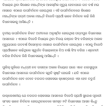
ବିଧାୟକ ଥିବା କିଶୋର ମହାନ୍ତିଙ୍କ ଆକସ୍ମିକ ମୃତ୍ୟୁ ହେବାପରେ ଗତ ବର୍ଷ ମଇ
ମାସରେ ଏଠାରେ ଉପନିର୍ବାଚନ ହୋଇଥିଲା । ଏହି ଉପନିର୍ବାଚନରେ କିଶୋର
ମହାନ୍ତିଙ୍କ ପତ୍ନୀ ଅଳକା ମହାନ୍ତି ବିଜେଡି ପ୍ରାର୍ଥୀ ଭାବେ ନିର୍ବାଚନ ଲଢି ଜିଣି
ବିଧାନସଭାକୁ ଆସିଛନ୍ତି ।
ତୃତୀୟ ଉପନିର୍ବାଚନ ନିକଟ ଅତୀତରେ ଅନୁଷ୍ଠିତ ହୋଇଥିଲା ପଦ୍ମପୁର ବିଧାନସଭା
ଆସନରେ । ଏଠାରେ ବିଜେଡି ବିଧାୟକ ଥିବା ବିଜୟ ରଞ୍ଜନ ସିଂହ ବରିହାଙ୍କ ଅକାଳ
ମୃତ୍ୟୁପରେ ଗତବର୍ଷ ଡିସେମ୍ବର ମାସରେ ଉପନିର୍ବାଚନ ହୋଇଥିଲା । ଏଠାରୁ ବିଜେଡି
ପ୍ରାର୍ଥୀଭାବେ ଲଢିଥିଲେ ସ୍ୱର୍ଗତ ବିଧାୟକଙ୍କ ଝିଅ ବର୍ଷା ସିଂହ ବରିହା । ଶ୍ରମତୀ
ବରିହା ନିର୍ବାଚନ ଜିଣି ବିଧାନସଭାକୁ ଆସିଛନ୍ତି ।
ପୁଲିସ୍‍ ଗୁଳିରେ ମନ୍ତ୍ରୀ ନବ ଦାସଙ୍କ ଅକାଳ ବିୟୋଗ ପରେ ଏବେ ଝାରସୁଗୁଡା
ବିଧାନସଭା ଆସନରେ ଉପନିର୍ବାଚନ ସ୍ଥିତି ସୃଷ୍ଟି ହୋଇଛି । ଯଦି ଏଠାରେ
ଉପନିର୍ବାଚନ ହେବ ତେବେ ବରଗଡ ଲୋକସଭା କ୍ଷେତ୍ରରେ ଏହା ହେବ ଚତୁର୍ଥ
ଉପନିର୍ବାଚନ ।
ଉଲ୍ଲେଖନୀୟ ଯେ ବରଗଡ ଲୋକସଭା ଆସନରେ ବିଜେପି ପ୍ରାର୍ଥୀ ସୁରେଶ ପୂଜାରୀ
ସାଂସଦ ଭାବେ ନିର୍ବାଚନ ହୋଇଥିବାବେଳେ ସମସ୍ତ ୭ଟି ବିଧାନସଭା ଆସନ କିନ୍ତୁ