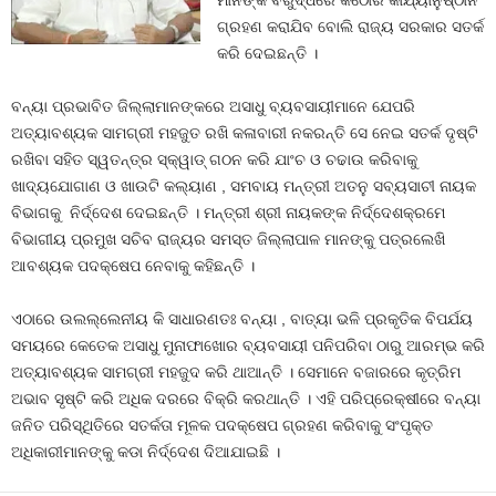
ମାନଙ୍କ ବିରୁଦ୍ଧରେ କଠୋର କାର୍ଯ୍ୟାନୁଷ୍ଠାନ
ଗ୍ରହଣ କରାଯିବ ବୋଲି ରାଜ୍ୟ ସରକାର ସତର୍କ
କରି ଦେଇଛନ୍ତି ।
ବନ୍ୟା ପ୍ରଭାବିତ ଜିଲ୍ଲାମାନଙ୍କରେ ଅସାଧୁ ବ୍ୟବସାୟୀମାନେ ଯେପରି
ଅତ୍ୟାବଶ୍ୟକ ସାମଗ୍ରୀ ମହଜୁତ ରଖି କଳାବାରୀ ନକରନ୍ତି ସେ ନେଇ ସତର୍କ ଦୃଷ୍ଟି
ରଖିବା ସହିତ ସ୍ୱତନ୍ତ୍ର ସ୍କ୍ୱାଡ୍ ଗଠନ କରି ଯାଂଚ ଓ ଚଢାଉ କରିବାକୁ
ଖାଦ୍ୟଯୋଗାଣ ଓ ଖାଉଟି କଲ୍ୟାଣ , ସମବାୟ ମନ୍ତ୍ରୀ ଅତନୁ ସବ୍ୟସାଚୀ ନାୟକ
ବିଭାଗକୁ ନିର୍ଦ୍ଦେଶ ଦେଇଛନ୍ତି । ମନ୍ତ୍ରୀ ଶ୍ରୀ ନାୟକଙ୍କ ନିର୍ଦ୍ଦେଶକ୍ରମେ
ବିଭାଗୀୟ ପ୍ରମୁଖ ସଚିବ ରାଜ୍ୟର ସମସ୍ତ ଜିଲ୍ଲାପାଳ ମାନଙ୍କୁ ପତ୍ରଲେଖି
ଆବଶ୍ୟକ ପଦକ୍ଷେପ ନେବାକୁ କହିଛନ୍ତି ।
ଏଠାରେ ଉଲଲ୍ଲେନୀୟ କି ସାଧାରଣତଃ ବନ୍ୟା , ବାତ୍ୟା ଭଳି ପ୍ରକୃତିକ ବିପର୍ଯୟ
ସମୟରେ କେତେକ ଅସାଧୁ ମୁନାଫାଖୋର ବ୍ୟବସାୟୀ ପନିପରିବା ଠାରୁ ଆରମ୍ଭ କରି
ଅତ୍ୟାବଶ୍ୟକ ସାମଗ୍ରୀ ମହଜୁଦ କରି ଥାଆନ୍ତି । ସେମାନେ ବଜାରରେ କୃତ୍ରିମ
ଅଭାବ ସୃଷ୍ଟି କରି ଅଧିକ ଦରରେ ବିକ୍ରି କରଥାନ୍ତି । ଏହି ପରିପ୍ରେକ୍ଷୀରେ ବନ୍ୟା
ଜନିତ ପରିସ୍ଥିତିରେ ସତର୍କତା ମୂଳକ ପଦକ୍ଷେପ ଗ୍ରହଣ କରିବାକୁ ସଂପୃକ୍ତ
ଅଧିକାରୀମାନଙ୍କୁ କଡା ନିର୍ଦ୍ଦେଶ ଦିଆଯାଇଛି ।