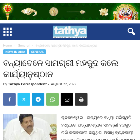
Home
General
ବନ୍ୟାବେଳେ ସାମଗ୍ରୀ ମହଜୁଦ କଲେ କାର୍ଯ୍ୟାନୁଷ୍ଠାନ
NEWS IN ODIA
GENERAL
ବନ୍ୟାବେଳେ ସାମଗ୍ରୀ ମହଜୁଦ କଲେ
କାର୍ଯ୍ୟାନୁଷ୍ଠାନ
By
Tathya Correspondent
-
August 22, 2022
ଭୁବନେଶ୍ୱର : ରାଜ୍ୟରେ ବନ୍ୟା ପରିସ୍ଥିତି
ମଧ୍ୟରେ ଅତ୍ୟାବଶ୍ୟକ ସାମଗ୍ରୀ ମହଜୁତ
ରଖି କଳାବଜାରୀ କରୁଥିବା ଅସାଧୁ ବ୍ୟବସାୟୀ