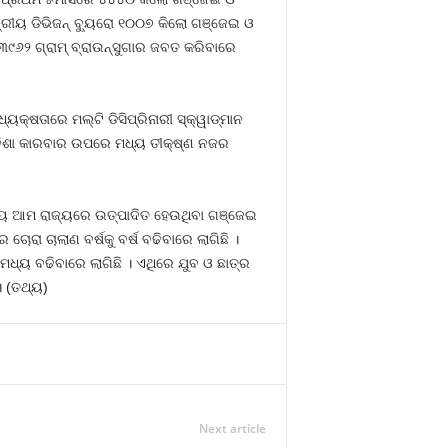
୍ଦ୍ରୀୟ ଡିଭିଜନ୍‍ ବ୍ୟୁରୋ ୧୦୦୭ କିଲୋ ଗଞ୍ଜେଇ ଓ
୯୬୨ ଗ୍ରାମ୍‍ ବ୍ରାଉନ୍‍ସୁଗାର ଜବତ କରିବାରେ
୍ଷତାରେ ମଲ୍‍ଟି ଡିସିପ୍ରିନାରୀ ସ୍କ୍ୱାଡ୍‍ମାନ
ା ନିଶା କାରବାର ଉପରେ ମଧ୍ୟ ତୀକ୍ଷ୍‍ଣ ନଜର
୍ୟ ଆମ ରାଜ୍ୟରେ ଉତ୍ପାଦିତ ହେଉଥିବା ଗଞ୍ଜେଇ
ଚୋରା ଚାଲାଣ ବର୍ଷକୁ ବର୍ଷ ବଢିବାରେ ଲାଗିଛି ।
 ମଧ୍ୟ ବଢିବାରେ ଲାଗିଛି । ଏଥିରେ ଯୁବ ଓ ଛାତ୍ର
। (ତଥ୍ୟ)
Next article