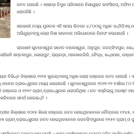
ଜବତ ହୋଇଛି । ଏହାଛଡ଼ା ବିପୁଳ ପରିମାଣର ନିଶାଯୁକ୍ତ କଫସିରପ୍‍, ଅଫିମ 
ଧରାପଡିଛି ।
ସରକାରୀ ତଥ୍ୟ ମୁତାବକ ଏହି ସମୟ ଭିତରେ ୪,୮୦୦ରୁ ଅଧିକ ଏନ୍‍ଡିପିଏସ୍‍ ମ
ଅଭିଯୁକ୍ତଙ୍କୁ ଚୋରା ନିଶା କାରବାର ଅଭିଯୋଗରେ ଗିରଫ କରାଯାଇଛି ।
ରାଜଧାନୀ ଭୁବନେଶ୍ୱର ସମେତ ବାଲେଶ୍ୱର, ଅନୁଗୁଳ, ଜଗତ୍‍ସିଂହପୁର, କେନ୍ଦ୍
 ସେହିଭଳି ସମ୍ବଲପୁର, କୋରାପୁଟ, ରାୟଗଡ଼ା, ମାଲକାନଗିରି, ବୈଦ୍ଧ, କନ୍ଧମାଳ, ଗଞ
୍ୟର ବିଭିନ୍ନ ଜିଲ୍ଲାରେ ୧୧୧୫ କୁଇଣ୍ଟାଲରୁ ଅଧିକ ଚୋରା ଗଞ୍ଜେଇ ଜବତ ହୋଇଛି । ଏ
ଓଜନର ବ୍ରାଉନ୍‍ସୁଗାର ମଧ୍ୟ ଧରାଯାଇଛି । ଭୁବନେଶ୍ୱରରେ ୨୦୨୧-୨୨ ବର୍ଷରେ ୮୦ କିଲ
ଗଞ୍ଜେଇ ଓ ୧୭୧୯ ଗ୍ରାମ୍‍ ବ୍ରାଉନ୍‍ସୁଗାର ଧରାପଡିଥିଲା । ଗତ ଏପ୍ରିଲ୍‍ରୁ ଅଗଷ୍
ତ କରିବାରେ ସମର୍ଥ ହୋଇଛନ୍ତି ।
ାଙ୍ଗୀର ଜିଲ୍ଲାରେ ୧୦୧୫ କିଲୋ ଗଞ୍ଜେଇ ଜବତ ହୋଇଥିବାବେଳେ ବୌଦ୍ଦରେ ୧୬୪୫, କଳ
ରାମ୍‍ ବ୍ରାଉନ୍‍ସୁଗାର ଜବତ ହୋଇଥିବାବେଳେ ଜଗତସିଂହପୁରରେ ୧୭୫୧ ଗ୍ରାମ୍‍ ଓ ପୁରୀର
ଫୋର୍ସମେଣ୍ଟ ବ୍ୟୁରୋ କାମ କରୁଛି । ଏଥିରୁ ଦକ୍ଷିଣାଞ୍ଚଳ ବ୍ୟୁରୋ ଚଳିତ ଆର୍ଥିକ ବ