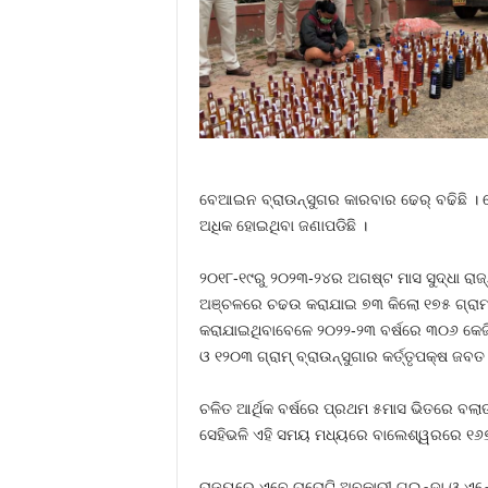
ବେଆଇନ ବ୍ରାଉନ୍‍ସୁଗର କାରବାର ଢେର୍‍ ବଢିଛି ।
ଅଧିକ ହୋଇଥିବା ଜଣାପଡିଛି ।
୨୦୧୮-୧୯ରୁ ୨୦୨୩-୨୪ର ଅଗଷ୍ଟ ମାସ ସୁଦ୍ଧା ରାଜ
ଅଞ୍ଚଳରେ ଚଢଉ କରାଯାଇ ୭୩ କିଲୋ ୧୭୫ ଗ୍ରାମ୍‍ 
କରାଯାଇଥିବାବେଳେ ୨୦୨୨-୨୩ ବର୍ଷରେ ୩୦୬ କେଜି 
ଓ ୧୨୦୩ ଗ୍ରାମ୍‍ ବ୍ରାଉନ୍‍ସୁଗାର କର୍ତ୍ତୃପକ୍ଷ ଜବ
ଚଳିତ ଆର୍ଥିକ ବର୍ଷରେ ପ୍ରଥମ ୫ମାସ ଭିତରେ ବଲ
ସେହିଭଳି ଏହି ସମୟ ମଧ୍ୟରେ ବାଲେଶ୍ୱରରେ ୧୬୭୫ ଗ୍
ରାଜ୍ୟରେ ଏବେ ଚାରୋଟି ଅବକାରୀ ଗୁଇନ୍ଦା ଓ ଏନ୍‍