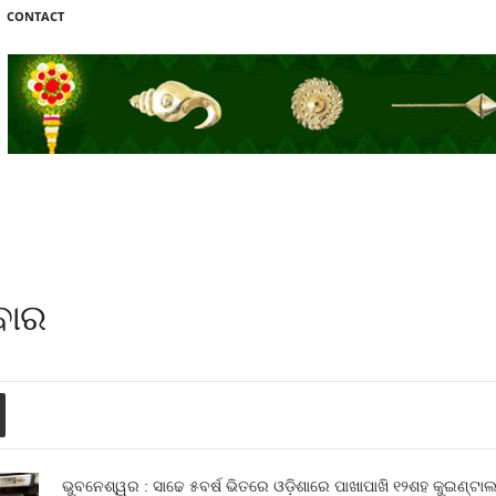
CONTACT
ବାର
ଭୁବନେଶ୍ୱର : ସାଢେ ୫ବର୍ଷ ଭିତରେ ଓଡ଼ିଶାରେ ପାଖାପାଖି ୧୨ଶହ କୁଇଣ୍ଟାଲ