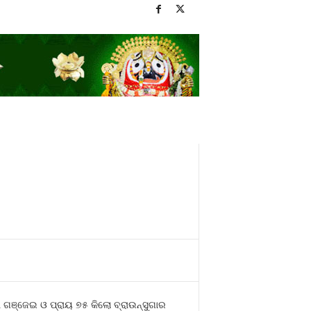
 ଗଞ୍ଜେଇ ଓ ପ୍ରାୟ ୭୫ କିଲୋ ବ୍ରାଉନ୍‍ସୁଗାର