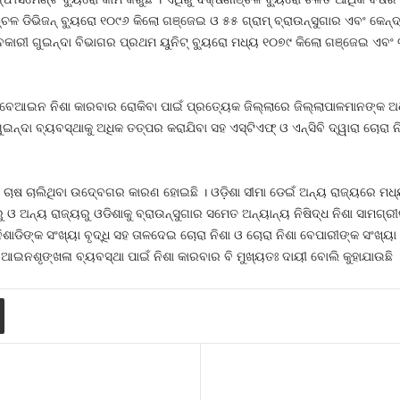
ଞ୍ଚଳ ଡିଭିଜନ୍‍ ବ୍ୟୁରୋ ୧୦୯୬ କିଲୋ ଗଞ୍ଜେଇ ଓ ୫୫ ଗ୍ରାମ୍‍ ବ୍ରାଉନ୍‍ସୁଗାର ଏବଂ କେନ
 ଅବକାରୀ ଗୁଇନ୍ଦା ବିଭାଗର ପ୍ରଥମ ୟୁନିଟ୍‍ ବ୍ୟୁରୋ ମଧ୍ୟ ୧୦୭୯ କିଲୋ ଗଞ୍ଜେଇ ଏବଂ ୩
 ବେଆଇନ ନିଶା କାରବାର ରୋକିବା ପାଇଁ ପ୍ରତ୍ୟେକ ଜିଲ୍ଲାରେ ଜିଲ୍ଲାପାଳମାନଙ୍କ ଅଧ୍ୟକ
୍ଦା ବ୍ୟବସ୍ଥାକୁ ଅଧିକ ତତ୍ପର କରାଯିବା ସହ ଏସ୍‍ଟିଏଫ୍‍ ଓ ଏନ୍‍ସିବି ଦ୍ୱାରା ଚୋର
ଷ ଚାଲିଥିବା ଉଦ୍‍ବେଗର କାରଣ ହୋଇଛି । ଓଡ଼ିଶା ସୀମା ଡେଇଁ ଅନ୍ୟ ରାଜ୍ୟରେ ମଧ
ଓ ଅନ୍ୟ ରାଜ୍ୟରୁ ଓଡିଶାକୁ ବ୍ରାଉନ୍‍ସୁଗାର ସମେତ ଅନ୍ୟାନ୍ୟ ନିଷିଦ୍ଧ ନିଶା ସାମଗ୍ରୀର 
ିଶାଡିଙ୍କ ସଂଖ୍ୟା ବୃଦ୍ଧି ସହ ତାଳଦେଇ ଚୋରା ନିଶା ଓ ଚୋରା ନିଶା ବେପାରୀଙ୍କ ସଂଖ୍ୟା
ଇନଶୃଙ୍ଖଳା ବ୍ୟବସ୍ଥା ପାଇଁ ନିଶା କାରବାର ବି ମୁଖ୍ୟତଃ ଦାୟୀ ବୋଲି କୁହାଯାଉଛି 