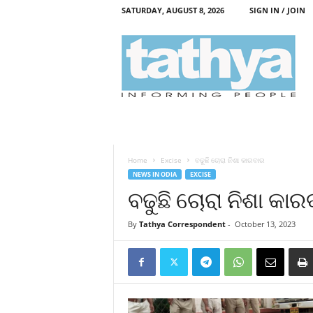
SATURDAY, AUGUST 8, 2026
SIGN IN / JOIN
T
a
t
h
y
a
Home
Excise
ବଢୁଛି ଚୋରା ନିଶା କାରବାର
NEWS IN ODIA
EXCISE
ବଢୁଛି ଚୋରା ନିଶା କାର
By
Tathya Correspondent
-
October 13, 2023