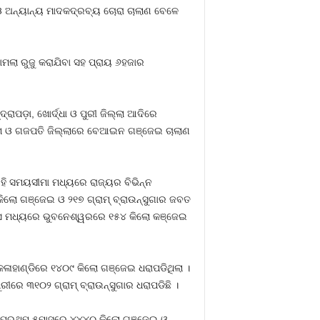
ଓ ଅନ୍ୟାନ୍ୟ ମାଦକଦ୍ରବ୍ୟ ଚୋରା ଚାଲାଣ ବେଳେ
ାମଲା ରୁଜୁ କରାଯିବା ସହ ପ୍ରାୟ ୬ହଜାର
ରାପଡ଼ା, ଖୋର୍ଦ୍ଧା ଓ ପୁରୀ ଜିଲ୍ଲା ଆଦିରେ
୍ଜାମ ଓ ଗଜପତି ଜିଲ୍ଲାରେ ବେଆଇନ ଗଞ୍ଜେଇ ଚାଲାଣ
ହି ସମୟସୀମା ମଧ୍ୟରେ ରାଜ୍ୟର ବିଭିନ୍ନ
ୋ ଗଞ୍ଜେଇ ଓ ୨୧୭ ଗ୍ରାମ୍‍ ବ୍ରାଉନ୍‍ସୁଗାର ଜବତ
ଟ ମାସ ମଧ୍ୟରେ ଭୁବନେଶ୍ୱରରେ ୧୫୪ କିଲୋ କଞ୍ଜେଇ
ାହାଣ୍ଡିରେ ୧୪୦୯ କିଲୋ ଗଞ୍ଜେଇ ଧରାପଡିଥିଲା ।
େ ୩୧୦୨ ଗ୍ରାମ୍‍ ବ୍ରାଉନ୍‍ସୁଗାର ଧରାପଡିଛି ।
ର୍ଷର ପ୍ରଥମ ୫ମାସରେ ୪୪୪୦ କିଲୋ ଗଞ୍ଜେଇ ଓ