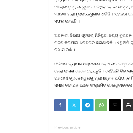
୧୩ଗ୍ରାମ୍‍ ବ୍ରାଉନ୍‍ସୁଗାର ଧରିଥିବାବେଳେ ଉତ୍ତରା
୩୪୭୩ ଗ୍ରାମ୍‍ ବ୍ରାଉନ୍‍ସୁଗାର ଧରିଛି । ଏହାଛଡ଼ା
ସଫଳ ହୋଇଛି ।
ଅବକାରୀ ବିଭାଗ ସୂତ୍ରରୁ ମିଳିଥିବା ତଥ୍ୟ ମୁତାବକ
ଗଠନ କରାଯାଇ ଧରପଗଡ କରାଯାଉଛି । ଏଥିଲାଗି ଗୁଇନ
ରଖାଯାଇଛି ।
ଓଡିଶାର ବ୍ୟାପକ ଅଞ୍ଚଳରେ ବେଆଇନ ଗଞ୍ଜେଇ ଚା
ଚୋରା ଚାଲାଣ ବେଳେ ଧରାପଡୁଛି । ସେହିଭଳି ବିଦେଶରୁ 
ରାଜଧାନୀ ଭୁବନେଶ୍ୱରରୁ ଗ୍ରାମାଞ୍ଚଳ ପର୍ଯ୍ୟନ୍ତ ନ
ସମାଜ ବ୍ୟାପକ ଭାବେ ସଂକ୍ରମିତ ହେଉଥିବାବେଳେ ଆ
Previous article