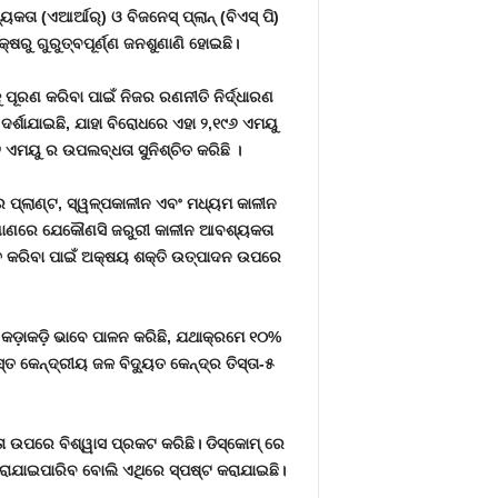
କତା (ଏଆର୍ଆର୍) ଓ ବିଜନେସ୍ ପ୍ଲାନ୍ (ବିଏସ୍ ପି)
ୁ ଗୁରୁତ୍ବପୂର୍ଣ୍ଣ ଜନଶୁଣାଣି ହୋଇଛି।
ୁ ପୂରଣ କରିବା ପାଇଁ ନିଜର ରଣନୀତି ନିର୍ଦ୍ଧାରଣ
ଦର୍ଶାଯାଇଛି, ଯାହା ବିରୋଧରେ ଏହା ୨,୧୯୬ ଏମୟୁ
 ଏମୟୁ ର ଉପଲବ୍ଧତା ସୁନିଶ୍ଚିତ କରିଛି ।
ର ପ୍ଲାଣ୍ଟ, ସ୍ୱଳ୍ପକାଳୀନ ଏବଂ ମଧ୍ୟମ କାଳୀନ
ଯୋଗାଣରେ ଯେକୌଣସି ଜରୁରୀ କାଳୀନ ଆବଶ୍ୟକତା
ିତ କରିବା ପାଇଁ ଅକ୍ଷୟ ଶକ୍ତି ଉତ୍ପାଦନ ଉପରେ
ୁ କଡ଼ାକଡ଼ି ଭାବେ ପାଳନ କରିଛି, ଯଥାକ୍ରମେ ୧୦%
ତ କେନ୍ଦ୍ରୀୟ ଜଳ ବିଦ୍ୟୁତ କେନ୍ଦ୍ର ତିସ୍ତା-୫
ମତା ଉପରେ ବିଶ୍ୱାସ ପ୍ରକଟ କରିଛି। ଡିସ୍କୋମ୍ ରେ
 କରାଯାଇପାରିବ ବୋଲି ଏଥିରେ ସ୍ପଷ୍ଟ କରାଯାଇଛି।