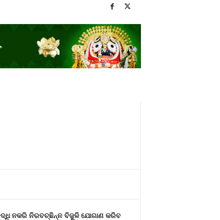
ବୃଦ୍ଧି ନକରି ନିରବଚ୍ଛିନ୍ନ ବିଜୁଳି ଯୋଗାଣ କରିବ