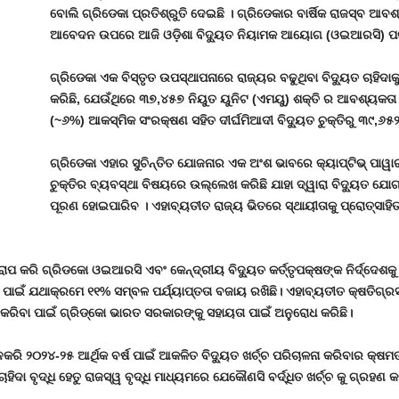
ବୋଲି ଗ୍ରିଡେକା ପ୍ରତିଶ୍ରୁତି ଦେଇଛି । ଗ୍ରିଡେକାର ବାର୍ଷିକ ରାଜସ୍ବ ଆବଶ୍ୟ
ଆବେଦନ ଉପରେ ଆଜି ଓଡ଼ିଶା ବିଦ୍ୟୁତ ନିୟାମକ ଆୟୋଗ (ଓଇଆରସି) ପକ୍ଷର
ଗ୍ରିଡେକା ଏକ ବିସ୍ତୃତ ଉପସ୍ଥାପନାରେ ରାଜ୍ୟର ବଢୁଥିବା ବିଦ୍ୟୁତ ଚାହିଦାକ
କରିଛି, ଯେଉଁଥିରେ ୩୭,୪୫୭ ନିୟୁତ ୟୁନିଟ (ଏମୟୁ) ଶକ୍ତି ର ଆବଶ୍ୟକତା 
(~୬%) ଆକସ୍ମିକ ସଂରକ୍ଷଣ ସହିତ ଦୀର୍ଘମିଆଦୀ ବିଦ୍ୟୁତ ଚୁକ୍ତିରୁ ୩୯,୬୫୨
ଗ୍ରିଡେକା ଏହାର ସୁଚିନ୍ତିତ ଯୋଜନାର ଏକ ଅଂଶ ଭାବରେ କ୍ୟାପ୍ଟିଭ୍ ପାୱା
ଚୁକ୍ତିର ବ୍ୟବସ୍ଥା ବିଷୟରେ ଉଲ୍ଲେଖ କରିଛି ଯାହା ଦ୍ୱାରା ବିଦ୍ୟୁତ 
ପୂରଣ ହୋଇପାରିବ । ଏହାବ୍ୟତୀତ ରାଜ୍ୟ ଭିତରେ ସ୍ଥାୟୀତାକୁ ପ୍ରୋତ୍ସାହ
ାରୋପ କରି ଗ୍ରିଡକୋ ଓଇଆରସି ଏବଂ କେନ୍ଦ୍ରୀୟ ବିଦ୍ୟୁତ କର୍ତ୍ତୃପକ୍ଷଙ୍କ ନିର୍ଦ୍ଦେଶକ
 ପାଇଁ ଯଥାକ୍ରମେ ୧୧% ସମ୍ବଳ ପର୍ଯ୍ୟାପ୍ତତା ବଜାୟ ରଖିଛି। ଏହାବ୍ୟତୀତ କ୍ଷତିଗ୍ରସ୍
ା କରିବା ପାଇଁ ଗ୍ରିଡ୍କୋ ଭାରତ ସରକାରଙ୍କୁ ସହାୟତା ପାଇଁ ଅନୁରୋଧ କରିଛି।
ି ନକରି ୨୦୨୪-୨୫ ଆର୍ଥିକ ବର୍ଷ ପାଇଁ ଆକଳିତ ବିଦ୍ୟୁତ ଖର୍ଚ୍ଚ ପରିଚାଳନା କରିବାର କ୍ଷ
ା ବୃଦ୍ଧି ହେତୁ ରାଜସ୍ୱ ବୃଦ୍ଧି ମାଧ୍ୟମରେ ଯେକୌଣସି ବର୍ଦ୍ଧିତ ଖର୍ଚ୍ଚ କୁ ଗ୍ରହଣ