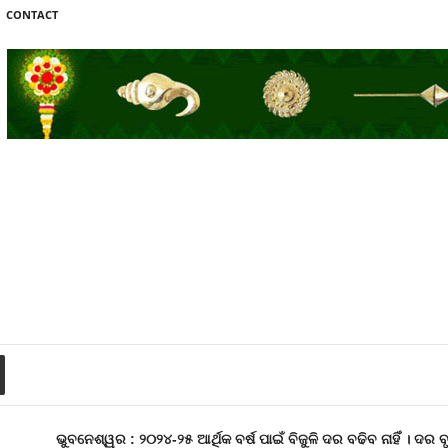
CONTACT
ଭୁବନେଶ୍ୱର : ୨୦୨୪-୨୫ ଆର୍ଥିକ ବର୍ଷ ପାଇଁ ବିଜୁଳି ଦର ବଢିବ ନାହିଁ । ଦର 