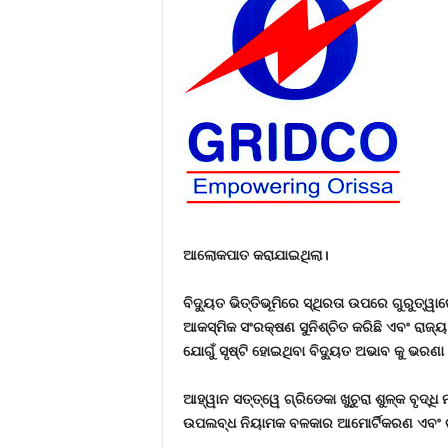
ଆଲୋକପାତ କରାଯାଇଥିଲା।
ବିଦ୍ୟୁତ ଭିତ୍ତିଭୂମିରେ ସ୍ଥିରତା ଉପରେ ଗୁରୁତ୍ୱ
ଆକସ୍ମିକ ସଂରକ୍ଷଣ ସୁନିଶ୍ଚିତ କରିଛି ଏବଂ ରାଜ୍ୟ
ଯୋଗୁଁ ସୃଷ୍ଟି ହୋଇଥିବା ବିଦ୍ୟୁତ ଅଭାବ କୁ ଭରଣ
ଆହ୍ୱାନ ସତ୍ତ୍ୱେ ଗ୍ରିଡେକା ଖୁଚୁରା ଶୁଳ୍କ ବୃଦ୍ଧ
ଉପଲବ୍ଧ ନିୟାମକ ବଳକାର ଆମୋର୍ଟିକରଣ ଏବଂ ଚାହିଦ