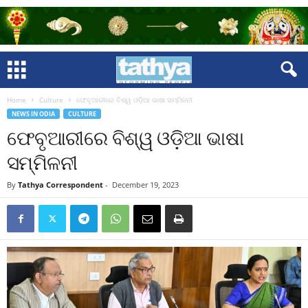
Home
Culture
ଫେବୃଆରୀରେ ବିଶ୍ୱ ଓଡ଼ିଆ ଭାଷା ସମ୍ମିଳନୀ
NEWS IN ODIA
CULTURE
ଫେବୃଆରୀରେ ବିଶ୍ୱ ଓଡ଼ିଆ ଭାଷା
ସମ୍ମିଳନୀ
By
Tathya Correspondent
-
December 19, 2023