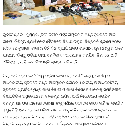
ଭୁବନେଶ୍ୱର : ମୁଖ୍ୟମନ୍ତ୍ରୀ ନବୀନ ପଟ୍ଟନାୟକଙ୍କ ଅଧ୍ୟକ୍ଷତାରେ ଆଜି
ରାଜ୍ୟ ଐତିହ୍ୟ କ୍ୟାବିନେଟ ବୈଠକରେ ନିଆଯାଇଥିବା ନିଷ୍ପତ୍ତି କ୍ରମେ ୨୦୨୪
ମସିହା ଫେବୃଆରୀ ମାସରେ ତିନି ଦିନ ବ୍ୟାପି ରାଜ୍ୟ ରାଜଧାନୀ ଭୁବନେଶ୍ୱର ଠାରେ
ପ୍ରଥମ “ବିଶ୍ୱ ଓଡ଼ିଆ ଭାଷା ସମ୍ମିଳନୀ ” ଆୟୋଜନ କରାଯିବା ନିମନ୍ତେ ଆଜି
ଐତିହ୍ୟ କ୍ୟାବିନେଟ ନିଷ୍ପତ୍ତି ଗ୍ରହଣ କରିଛନ୍ତି ।
ନିଷ୍ପତ୍ତି ଅନୁସାରେ “ବିଶ୍ୱ ଓଡ଼ିଆ ଭାଷା ସମ୍ମିଳନୀ ” ରାଜ୍ୟ, ଜାତୀୟ ଓ
ଆନ୍ତର୍ଜାତୀୟ ସ୍ତରରେ ମଧ୍ୟ ଆୟୋଜନ କରାଯିବ । ଜାତୀୟ ଓ ଆନ୍ତର୍ଜାତୀୟ
ସ୍ତରରେ ଖ୍ୟାତିସମ୍ପନ୍ନ ଭାଷା ବିଜ୍ଞାନୀ ଓ ଭାଷା ବିଶେଷଜ୍ଞ ମାନଙ୍କୁ ସମ୍ମିଳନୀର
ବିଷୟଭିଭିକ ଅଧିବେଶନରେ ବକ୍ତବ୍ୟ ରଖିବା ପାଇଁ ନିମନ୍ତ୍ରଣ କରାଯିବ ।
ସମଗ୍ର ରାଜ୍ୟର ଛାତ୍ରଛାତ୍ରୀମାନଙ୍କୁ ଏଥ‌ିରେ ବ୍ୟାପକ ଭାବେ ସାମିଲ କରାଯିବ
। ଯୁବପିଢିଙ୍କ ମଧ୍ୟରେ ଓଡ଼ିଆ ଭାଷାର ଆଦୃତ ନିମନ୍ତେ ସେମାନଙ୍କ ଉପରେ
ସ୍ୱତନ୍ତ୍ର ଧ୍ୟାନ ଦିଆଯିବ । ଏହି ସମ୍ମିଳନୀ ସମୟରେ ଶିକ୍ଷାନୁଷ୍ଠାନ/
ବିଶ୍ୱବିଦ୍ୟାଳୟମାନେ ନିଜ ନିଜର କାର୍ଯ୍ୟକ୍ରମ ଆୟୋଜନ କରିବେ ।