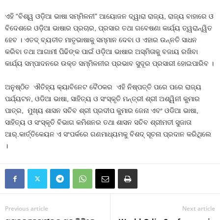
ଏହି “ବିଶ୍ୱ ଓଡ଼ିଆ ଭାଷା ସମ୍ମିଳନୀ” ଆୟୋଜନ ଦ୍ୱାରା ରାଜ୍ୟ, ରାଜ୍ୟ ବାହାରେ ଓ
ବିଦେଶରେ ଓଡ଼ିଆ ଭାଷାର ପ୍ରଚାର, ପ୍ରସାର ତଥା ଗବେଷଣା କାର୍ଯ୍ୟ ତ୍ୱରାନ୍ୱିତ
ହେବ । ଏତଦ୍ ବ୍ୟତୀତ ମାତୃଭାଷାକୁ ସମ୍ମାନ ଦେବା ଓ ଏହାର ଉନ୍ନତି ସାଧନ
କରିବା ତଥା ଆଗାମୀ ପିଢିଙ୍କ ପାଇଁ ଓଡ଼ିଆ ଭାଷାର ଅସ୍ମିତାକୁ ବଜାୟ ରଖିବା
କାର୍ଯ୍ୟ ସମ୍ପାଦନରେ ଉକ୍ତ ସମ୍ମିଳନୀର ପ୍ରଭାବ ସୁଦୂର ପ୍ରସାରୀ ହୋଇପାରିବ ।
ଅନୁଷ୍ଠିତ ଐତିହ୍ୟ କ୍ୟାବିନେଟ ବୈଠକର ଏହି ନିଷ୍ପତ୍ତି ପରେ ପରେ ରାଜ୍ୟ
ପର୍ଯ୍ୟଟନ, ଓଡିଆ ଭାଷା, ସାହିତ୍ୟ ଓ ସଂସ୍କୃତି ମନ୍ତ୍ରୀ ଶ୍ରୀ ଅଶ୍ୱିନୀ କୁମାର
ପାତ୍ର, ମୁଖ୍ୟ ଶାସନ ସଚିବ ଶ୍ରୀ ପ୍ରଦୀପ କୁମାର ଜେନା ଏବଂ ଓଡିଆ ଭାଷା,
ସାହିତ୍ୟ ଓ ସଂସ୍କୃତି ବିଭାଗ କମିଶନର ତଥା ଶାସନ ସଚିବ ଶ୍ରୀମତୀ ସୁଜାତା
ଆର୍.କାର୍ତ୍ତିକେୟନ ଏ ସଂପର୍କରେ ଗଣମାଧ୍ୟମକୁ ବିଶଦ୍ ସୂଚନା ପ୍ରଦାନ କରିଥିଲେ
।
Previous article
Next article