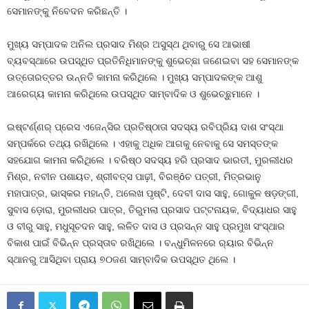
ସେମାନଙ୍କୁ ନିବେଦନ କରିଛନ୍ତି ।
ମୁଖ୍ୟ ସମ୍ପାଦକ ଅନିଲ ପ୍ରସାଦ ମିଶ୍ର ଅସୁସ୍ଥ ଥିବାରୁ ସେ ଆଭାଷୀ
ବ୍ୟବସ୍ଥାରେ ଉପସ୍ଥିତ ପ୍ରତିନିଧିମାନଙ୍କୁ ଶୁଭେଚ୍ଛା ଜଣେଇବା ସହ ସେମାନଙ୍କ
ଉତ୍ତୋରତ୍ତର ଉନ୍ନତି କାମନା କରିଥିଲେ । ମୁଖ୍ୟ ସମ୍ପାଦକଙ୍କ ଆଶୁ
ଆରେଗ୍ୟ କାମନା କରିଥିଲେ ଉପସ୍ଥିତ ସାମ୍ବାଦିକ ଓ ଶୁଭେଚ୍ଛୁମାନେ ।
ଇଷ୍ଟର୍ଣ୍ଣର୍ ପ୍ରେସ ଏଜେନ୍ସିର ପ୍ରତିଷ୍ଠାତା ସଦସ୍ୟ ରବିପ୍ରିୟ ଦାଶ ସଂସ୍ଥା
ସମ୍ପର୍କରେ ତଥ୍ୟ ରଖିଥିଲେ । ଏହାକୁ ଅଧିକ ଆଗକୁ ନେବାକୁ ସେ ସମସ୍ତଙ୍କ
ସହଯୋଗ କାମନା କରିଥିଲେ । ବରିଷ୍ଠ ସଦସ୍ୟ ହରି ପ୍ରସାଦ ଭାରତୀ, ମୁରଲୀଧର
ମିଶ୍ର, ନବୀନ ପଶାୟତ, ଶ୍ରୀବତ୍ସ ପାଢ଼ୀ, ବିରଞ୍ôଚ ପତ୍ରୀ, ମିତ୍ରଭାନୁ
ମହାପାତ୍ର, ଭାସ୍କର ମହାନ୍ତି, ଅଲେଖ ପୃଷ୍ଟି, ଦେବୀ ଦାସ ସାହୁ, ଗୋକୁଳ ଷଡ଼ଙ୍ଗୀ,
ସୁବାସ ଡ଼ୋରା, ମୁରଲୀଧର ପାତ୍ର, ତିରୁମଲା ପ୍ରସାଦ ପଟ୍ଟନାୟକ, ବିଦ୍ୟାଧର ସାହୁ
ଓ ବୀରୁ ସାହୁ, ମଧୁସୂଚଦନ ସାହୁ, ଲଳିତ ଦାସ ଓ ପ୍ରସନ୍ନ ସାହୁ ପ୍ରମୁଖ ସଂସ୍ଥାର
ବିକାଶ ପାଇଁ ବିଭିନ୍ନ ପ୍ରସ୍ତାବ ରଖିଥିଲେ । ବନ୍ଧୁମିଳନରେ ର‌୍ୟାର ବିଭିନ୍ନ
ସ୍ଥାନରୁ ଆସିଥିବା ପ୍ରାୟ ୭୦ଜଣ ସାମ୍ବାଦିକ ଉପସ୍ଥିତ ଥିଲେ ।