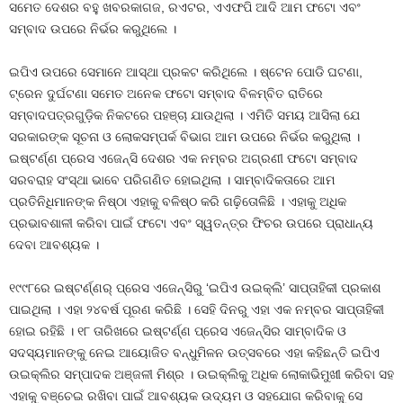
ସମେତ ଦେଶର ବହୁ ଖବରକାଗଜ, ରଏଟର, ଏଏଫପି ଆଦି ଆମ ଫଟୋ ଏବଂ
ସମ୍ବାଦ ଉପରେ ନିର୍ଭର କରୁଥିଲେ ।
ଇପିଏ ଉପରେ ସେମାନେ ଆସ୍ଥା ପ୍ରକଟ କରିଥିଲେ । ଷ୍ଟେନ ପୋଡି ଘଟଣା,
ଟ୍ରେନ ଦୁର୍ଘଟଣା ସମେତ ଅନେକ ଫଟୋ ସମ୍ବାଦ ବିଳମ୍ବିତ ରାତିରେ
ସମ୍ବାଦପତ୍ରଗୁଡ଼ିକ ନିକଟରେ ପହଞ୍ଚା ଯାଉଥିଲା । ଏମିତି ସମୟ ଆସିଲା ଯେ
ସରକାରଙ୍କ ସୂଚନା ଓ ଲୋକସମ୍ପର୍କ ବିଭାଗ ଆମ ଉପରେ ନିର୍ଭର କରୁଥିଲା ।
ଇଷ୍ଟର୍ଣ୍ଣ ପ୍ରେସ ଏଜେନ୍ସି ଦେଶର ଏକ ନମ୍ବର ଅଗ୍ରଣୀ ଫଟୋ ସମ୍ବାଦ
ସରବରାହ ସଂସ୍ଥା ଭାବେ ପରିଗଣିତ ହୋଇଥିଲା । ସାମ୍ବାଦିକତାରେ ଆମ
ପ୍ରତିନିଧିମାନଙ୍କ ନିଷ୍ଠା ଏହାକୁ ବଳିଷ୍ଠ କରି ଗଢ଼ିତୋଳିଛି । ଏହାକୁ ଅଧିକ
ପ୍ରଭାବଶାଳୀ କରିବା ପାଇଁ ଫଟୋ ଏବଂ ସ୍ୱତନ୍ତ୍ର ଫିଚର ଉପରେ ପ୍ରାଧାନ୍ୟ
ଦେବା ଆବଶ୍ୟକ ।
୧୯୯୮ରେ ଇଷ୍ଟର୍ଣ୍ଣର୍ ପ୍ରେସ ଏଜେନ୍ସିରୁ ‘ଇପିଏ ଉଇକ୍ଲି’ ସାପ୍ତାହିକୀ ପ୍ରକାଶ
ପାଇଥିଲା । ଏହା ୨୪ବର୍ଷ ପୂରଣ କରିଛି । ସେହି ଦିନରୁ ଏହା ଏକ ନମ୍ବର ସାପ୍ତାହିକୀ
ହୋଇ ରହିଛି । ୧୮ ତାରିଖରେ ଇଷ୍ଟର୍ଣ୍ଣ ପ୍ରେସ ଏଜେନ୍ସିର ସାମ୍ବାଦିକ ଓ
ସଦସ୍ୟମାନଙ୍କୁ ନେଇ ଆୟୋଜିତ ବନ୍ଧୁମିଳନ ଉତ୍ସବରେ ଏହା କହିଛନ୍ତି ଇପିଏ
ଉଇକ୍ଲିର ସମ୍ପାଦକ ଅଞ୍ଜଳୀ ମିଶ୍ର । ଉଇକ୍ଲିକୁ ଅଧିକ ଲୋକାଭିମୁଖୀ କରିବା ସହ
ଏହାକୁ ବଞ୍ଚେଇ ରଖିବା ପାଇଁ ଆବଶ୍ୟକ ଉଦ୍ୟମ ଓ ସହଯୋଗ କରିବାକୁ ସେ