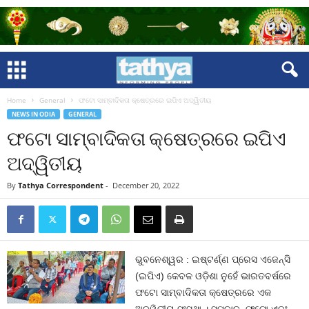
Home
General
ଫଟୋ ସାମ୍ବାଦିକତା କ୍ଷେତ୍ରରେ ଇପିଏ ଅଦ୍ୱିତୀୟ
NEWS IN ODIA
GENERAL
ଫଟୋ ସାମ୍ବାଦିକତା କ୍ଷେତ୍ରରେ ଇପିଏ
ଅଦ୍ୱିତୀୟ
By
Tathya Correspondent
-
December 20, 2022
ଭୁବନେଶ୍ୱର : ଇଷ୍ଟର୍ଣ୍ଣ ପ୍ରେସ ଏଜେନ୍ସି
(ଇପିଏ) କେବଳ ଓଡ଼ିଶା ନୁହେଁ ଭାରତବର୍ଷରେ
ଫଟୋ ସାମ୍ବାଦିକତା କ୍ଷେତ୍ରରେ ଏକ