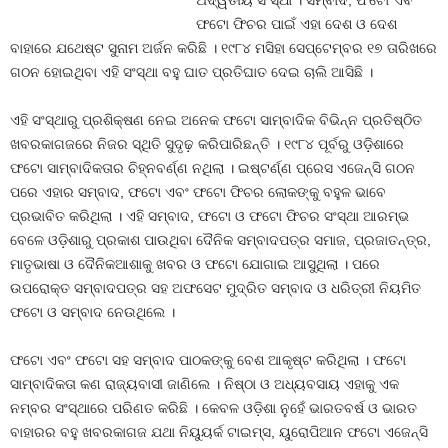
ଅଦ୍ୱିତୀୟ ସଂସ୍ଥା । ସମ୍ବାଦ, ଫଟୋ ଏବଂ
ଫଟୋ ଫିଚର ପାଇଁ ଏହା ଦେଶ ଓ ଦେଶ
ବାହାରେ ଯଥେଷ୍ଟ ସୁନାମ ଅର୍ଜନ କରିଛି । ୧୯୮୪ ମସିହା ସେପ୍ଟେମ୍ବର ୧୭ ତାରିଖରେ
ଗଠନ ହୋଇଥିବା ଏହି ସଂସ୍ଥା ବହୁ ଘାତ ପ୍ରତିଘାତ ଦେଇ ଚାଲି ଆସିଛି ।
ଏହି ସଂସ୍ଥାରୁ ପ୍ରଶିକ୍ଷଣ ନେଇ ଅନେକ ଫଟୋ ସାମ୍ବାଦିକ ବିଭିନ୍ନ ପ୍ରତିଷ୍ଠିତ
ଖବରକାଗଜରେ ନିଜର ସ୍ଥିତି ସୁଦୃଢ଼ କରିପାରିଛନ୍ତି । ୧୯୮୪ ପୂର୍ବରୁ ଓଡ଼ିଶାରେ
ଫଟୋ ସାମ୍ବାଦିକତାର ଚିହ୍ନବର୍ଣ୍ଣ ନଥିଲା । ଇଷ୍ଟର୍ଣ୍ଣ ପ୍ରେସ ଏଜେନ୍ସି ଗଠନ
ପରେ ଏହାର ସମ୍ବାଦ, ଫଟୋ ଏବଂ ଫଟୋ ଫିଚର ଲୋକଙ୍କୁ ବହୁଳ ଭାବେ
ପ୍ରଭାବିତ କରିଥିଲା । ଏହି ସମ୍ବାଦ, ଫଟୋ ଓ ଫଟୋ ଫିଚର ସଂସ୍ଥା ଆରମ୍ଭ
ବେଳେ ଓଡ଼ିଶାରୁ ପ୍ରକାଶ ପାଉଥିବା ଦୈନିକ ସମ୍ବାଦପତ୍ର ସମାଜ, ପ୍ରଜାତନ୍ତ୍ର,
ମାତୃଭାଷା ଓ ଦୈନିକଆଶାକୁ ଖବର ଓ ଫଟୋ ଯୋଗାଇ ଆସୁଥିଲା । ପରେ
ଉପରୋକ୍ତ ସମ୍ବାଦପତ୍ର ସହ ଅଫସେଟ ମୁଦ୍ରିତ ସମ୍ବାଦ ଓ ଧରିତ୍ରୀ ନିୟମିତ
ଫଟୋ ଓ ସମ୍ବାଦ ନେଉଥିଲେ ।
ଫଟୋ ଏବଂ ଫଟୋ ସହ ସମ୍ବାଦ ପାଠକଙ୍କୁ ବେଶ ଆକୃଷ୍ଟ କରିଥିଲା । ଫଟୋ
ସାମ୍ବାଦିକତା କଣ ରାଜ୍ୟବାସୀ ଜାଣିଲେ । ନିଷ୍ଠା ଓ ଅଧ୍ୟବସାୟ ଏହାକୁ ଏକ
ନମ୍ବର ସଂସ୍ଥାରେ ପରିଣତ କରିଛି । କେବଳ ଓଡ଼ିଶା ନୁହେଁ ଭାରତବର୍ଷ ଓ ଭାରତ
ବାହାରର ବହୁ ଖବରକାଗଜ ଯଥା ନିୟୁୟର୍କ ଟାଇମ୍ସ, ୟୁରୋପିଆନ ଫଟୋ ଏଜେନ୍ସି