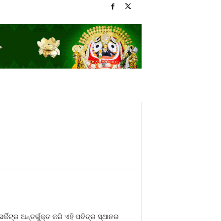
ିଟ୍‍ର ଅନ୍ତର୍ଭୁକ୍ତ କରି ଏହି ପବିତ୍ର ସ୍ଥାନର