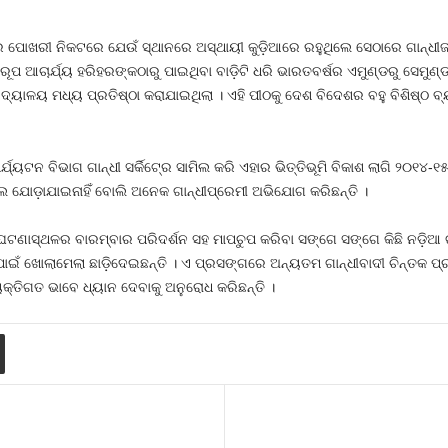
ର ପୋଖରୀ ନିକଟରେ ଯେଉଁ ସ୍ଥାନରେ ଅସ୍ଥାୟୀ କୁଡ଼ିଆରେ ରହୁଥିଲେ ସେଠାରେ ଗାନ୍ଧୀଜୀଙ୍କର
ପ ଆଚାର୍ଯ୍ୟ ହରିହରଙ୍କଠାରୁ ପାଇଥିବା ବାଡ଼ିଟି ଧରି ଭାରତବର୍ଷର ଏମୁଣ୍ଡରୁ ସେମୁଣ୍ଡ
ୟାଳୟ ମଧ୍ୟ ପ୍ରତିଷ୍ଠା କରାଯାଇଥିଲା । ଏହି ପୀଠକୁ ଦେଶ ବିଦେଶର ବହୁ ବିଶିଷ୍ଠ ବ୍
ୟଟନ ବିଭାଗ ଗାନ୍ଧୀ ସର୍କିଟ୍‍ରେ ସାମିଲ କରି ଏହାର ଭିତ୍ତିଭୂମି ବିକାଶ ଲାଗି ୨୦୧୪-
େ ଯୋଡ଼ାଯାଇନାହିଁ ବୋଲି ଅନେକ ଗାନ୍ଧୀପ୍ରେମୀ ଅଭିଯୋଗ କରିଛନ୍ତି ।
ଟଣାସ୍ଥଳର ବାରମ୍ବାର ପରିଦର୍ଶନ ସହ ମାପଚୁପ କରିବା ସଙ୍ଗେ ସଙ୍ଗେ କିଛି ନଡ଼ିଆ ଗଛ
ାଇଁ ଖୋଲାମେଲା ଛାଡ଼ିଦେଇଛନ୍ତି । ଏ ପ୍ରସଙ୍ଗରେ ଅନ୍ୟତମ ଗାନ୍ଧୀବାଦୀ ଚିନ୍ତକ ପ୍ରହଲ
୍ୟକ୍ତିଗତ ଭାବେ ଧ୍ୟାନ ଦେବାକୁ ଅନୁରୋଧ କରିଛନ୍ତି ।