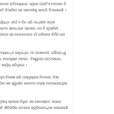
ବା ବେଳେ ଇତିମଧ୍ୟରେ ଏଥିରେ ଗୋଟିଏ ଟଙ୍କାର ବି
ଟି ଦିଆଯିବା ସହ ପାଚେରୀକୁ ଭାଙ୍ଗି ଦିଆଯାଇଛି ।
ୟନ୍ତ ଦୀର୍ଘ ୭ ଦିନ ଧରି ଗାନ୍ଧୀଜୀ ପତ୍ନୀ
୍ଟର ରାଜେନ୍ଦ୍ର ପ୍ରସାଦ, ଜେ.ବି କୃପାଳିନୀ,
ତାଙ୍କ ସହ ବେରବୋଇର ଗାଁ ଗହିରରେ ନିର୍ମିତ ଛଣ
ତ୍ୟାନନ୍ଦ କାନୁନ୍‍ଗୋ, ମା’ ରମାଦେବୀ, ଗୌପବନ୍ଧୁ
 ରଥ, ହରେକୃଷ୍ଣ ମହତାବ, ବିଶ୍ୱନାଥ ପଟ୍ଟନାୟକ,
 କାର୍ଯ୍ୟ କରିଥିଲେ ।
ୂପ ବିଶେଷ କରି ଅସ୍ପୃଶ୍ୟତା ନିବାରଣ, ନିଶା
ାଯିବା ସହ ସ୍ୱାଧୀନ ଭାରତର ନକ୍ସା ଅଙ୍କାଯାଇଥିଲା
୍ଟ୍ରୀୟ ସ୍ମାରକ ନିଧିର ଏକ ସେବାଶ୍ରମ ଏଠାରେ
ଏହି ଐତିହାସିକ ଘଟଣାର ସ୍ମୃତିରୋମନ୍ଥନ କରାଯାଉଛି