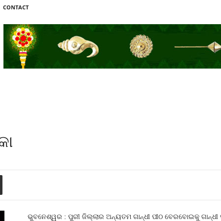
CONTACT
କା
ଭୁବନେଶ୍ୱର : ପୁରୀ ଜିଲ୍ଲାର ଅନ୍ୟତମ ଗାନ୍ଧୀ ପୀଠ ବେରବୋଇକୁ ଗାନ୍ଧୀ ସର୍କ