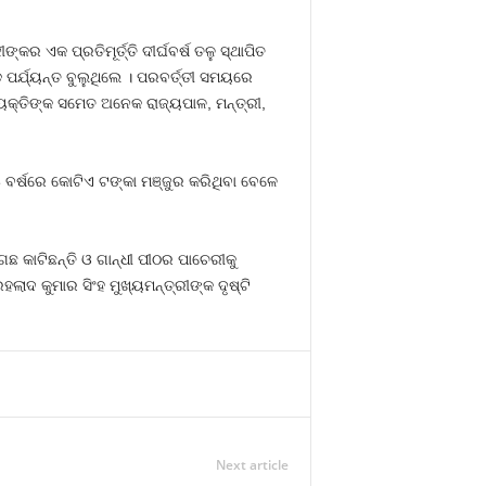
 ଏକ ପ୍ରତିମୂର୍ତ୍ତି ଦୀର୍ଘବର୍ଷ ତଳୁ ସ୍ଥାପିତ
 ପର୍ଯ୍ୟନ୍ତ ବୁଲୁଥିଲେ । ପରବର୍ତ୍ତୀ ସମୟରେ
ୟକ୍ତିଙ୍କ ସମେତ ଅନେକ ରାଜ୍ୟପାଳ, ମନ୍ତ୍ରୀ,
୧୫ ବର୍ଷରେ କୋଟିଏ ଟଙ୍କା ମଞ୍ଜୁର କରିଥିବା ବେଳେ
 କାଟିଛନ୍ତି ଓ ଗାନ୍ଧୀ ପୀଠର ପାଚେରୀକୁ
ାଦ କୁମାର ସିଂହ ମୁଖ୍ୟମନ୍ତ୍ରୀଙ୍କ ଦୃଷ୍ଟି
Next article