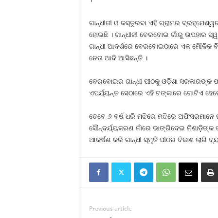
ଗାନ୍ଧୀଜୀ ଓ କସ୍ତୂରବା ଏହି ଗ୍ରାମର ବ୍ରହ୍ମେଶ୍ୱ
ହୋଇଛି । ଗାନ୍ଧୀଜୀ ବେରବୋଇ ଗାଁରୁ ଉପହାର ସ୍ୱରୂ
ଗାନ୍ଧୀ ଆଦର୍ଶରେ ବେରବୋଇଠାରେ ଏକ ମୌଳିକ ବିଦ୍
ନେତା ଆଦି ଆସିଛନ୍ତି ।
ବେରବୋଇର ଗାନ୍ଧୀ ପୀଠକୁ ଓଡ଼ିଶା ସରକାରଙ୍କ ପର୍ଯ୍
ଏପର୍ଯ୍ୟନ୍ତ ସେଠାରେ ଏହି ଟଙ୍କାରେ ଗୋଟିଏ ହେଲ
ତେବେ ୬ ବର୍ଷ ଧରି ମଝିରେ ମଝିରେ ଅଫିସରମାନେ ଘ
ସୌନ୍ଦର୍ଯ୍ୟକରଣ ନାଁରେ ଭାଙ୍ଗିଦେଇ ନିଶାଡ଼ିଙ୍କ ପ
ଆକର୍ଷଣ କରି ଗାନ୍ଧୀ ସ୍ମୃତି ପୀଠର ବିକାଶ ଲାଗି ବ
Previous article