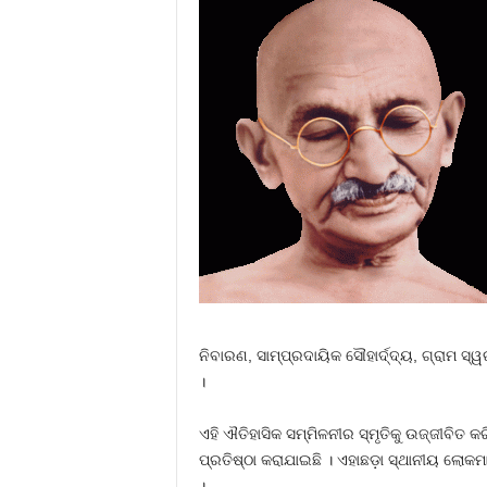
ନିବାରଣ, ସାମ୍ପ୍ରଦାୟିକ ସୌହାର୍ଦ୍ଦ୍ୟ, ଗ୍ରାମ ସ
।
ଏହି ଐତିହାସିକ ସମ୍ମିଳନୀର ସ୍ମୃତିକୁ ଉଜ୍ଜୀବିତ
ପ୍ରତିଷ୍ଠା କରାଯାଇଛି । ଏହାଛଡ଼ା ସ୍ଥାନୀୟ ଲୋକମ
।