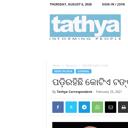
THURSDAY, AUGUST 6, 2026
SIGN IN / JOIN
T
a
t
h
y
a
Home
General
ପଡ଼ିରହିଛି କୋଟିଏ ଟଙ୍କା
NEWS IN ODIA
GENERAL
ପଡ଼ିରହିଛି କୋଟିଏ ଟଙ୍
By
Tathya Correspondent
-
February 25, 2021