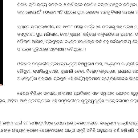
ବିକାଶ ଲାଗି ରାଜ୍ୟ ସରକାର ୬ ବର୍ଷ ତଳେ କୋଟିଏ ଟଙ୍କା ମଞ୍ଜୁର କରିଥି
କାମ ହୋଇନାହିଁ । ଓଲଟା ଏହି ପୀଠରେ ଥିବା କେତେକ ଗଛକୁ ବିକାଶ ନାମରେ କା
ଏଠାରେ ଉଲ୍ଲେଖନୀୟ ଯେ ୧୯୩୮ ମସିହା ମାର୍ଚ୍ଚ ୨୫ ତାରିଖରୁ ୩୧ ତାରିଖ ପର୍ଯ୍
କସ୍ତୂରବା, ପୁଅ ମଣିଲାଲ, ବୋହୂ ସୁଶୀଳା, ସର୍ଦ୍ଦାର ବଲ୍ଲଭଭାଇ ପଟେଲ, ଡକ
ମୌଲାନା ଆଜାଦ, ପ୍ରଫୁଲ୍ଲ ଚନ୍ଦ୍ର ଘୋଷଙ୍କ ଭଳି ବହୁ ସର୍ବଭାରତୀୟ ନେ
ଓ ପତ୍ର କୁଡ଼ିଆରେ ଅବସ୍ଥାନ କରିଥିଲେ ।
ଓଡ଼ିଶାର ତତ୍କାଳୀନ ପ୍ରଧାନମନ୍ତ୍ରୀ ବିଶ୍ୱନାଥ ଦାସ, ଅନ୍ୟତମ ମନ୍ତ୍ରୀ ନି
ଚୌଧୁରୀ, କୃପାସିନ୍ଧୁ ହୋତା, ସୁନାମଣି ଦେବୀ, ବିନୋଦ କାନୁନ୍‍ଗୋ, ରାଧାନାଥ
ଅନ୍ନପୂର୍ଣ୍ଣା ମହାରାଣା ପ୍ରମୁଖ ଏହି କାର୍ଯ୍ୟକ୍ରମରେ ସ୍ୱେଚ୍ଛାସେବକ ଭାବେ
ଦେଶର ବିଭିନ୍ନ ସମସ୍ୟା ଓ ତାହାର ପ୍ରତିକାର ଏବଂ ସ୍ୱାଧୀନ ଭାରତର ସ୍ୱର
୍ୱରାଜ, ଅହିଂସା ଆଦି ପ୍ରସଙ୍ଗରେ ଏହି ସମ୍ମିଳନୀରେ ଗୁରୁତ୍ୱପୂର୍ଣ୍ଣ ଆଲୋଚନାମାନ କର
 କରି ରଖିବା ପାଇଁ ମା’ ରମାଦେବୀଙ୍କ ଉଦ୍ୟମରେ ବେରବୋଇରେ କସ୍ତୂରବା ଗାନ୍ଧୀ ରାଷ
ାନଙ୍କ ଉଦ୍ୟମ କ୍ରମେ ବେରବୋଇରେ ଗାନ୍ଧୀ ସ୍ମୃତି ସମିତି ଗଢ଼ାଯାଇ ବର୍ଷ ବର୍ଷ ଧରି 