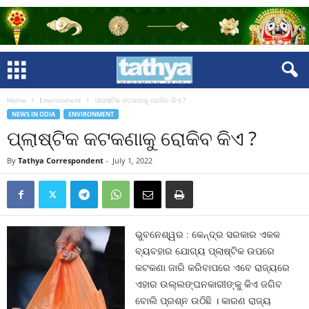
Home
Environment
ପ୍ଲାଷ୍ଟିକ କଟକଣାକୁ ରୋକିବ କିଏ ?
NEWS IN ODIA
ENVIRONMENT
ପ୍ଲାଷ୍ଟିକ କଟକଣାକୁ ରୋକିବ କିଏ ?
By
Tathya Correspondent
-
July 1, 2022
ଭୁବନେଶ୍ୱର : କେନ୍ଦ୍ର ସରକାର ଏକକ
ବ୍ୟବହାର ଯୋଗ୍ୟ ପ୍ଲାଷ୍ଟିକ ଉପରେ
କଟକଣା ଜାରି କରିବାପରେ ଏବେ ରାଜ୍ୟରେ
ଏହାର ଉଲ୍ଲଙ୍ଘନକାରୀଙ୍କୁ କିଏ ଜଗିବ
ବୋଲି ପ୍ରଶ୍ନ ଉଠିଛି । କାରଣ ରାଜ୍ୟ