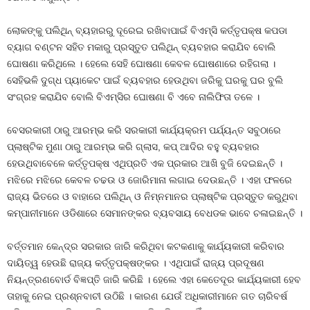
ଲୋକଙ୍କୁ ପଲିଥିନ୍‍ ବ୍ୟହାରରୁ ଦୂରେଇ ରଖିବାପାଇଁ ବିଏମ୍‍ସି କର୍ତ୍ତୃପକ୍ଷ କପଡା
ବ୍ୟାଗ ବଣ୍ଟନ ସହିତ ମକାରୁ ପ୍ରସ୍ତୁତ ପଲିଥିନ୍‍ ବ୍ୟବହାର କରାଯିବ ବୋଲି
ଘୋଷଣା କରିଥିଲେ । ହେଲେ ସେହି ଘୋଷଣା କେବଳ ଘୋଷଣାରେ ରହିଗଲା ।
ସେହିଭଳି ଦୁଗ୍ଧ ପ୍ୟାକେଟ ପାଇଁ ବ୍ୟବହାର ହେଉଥିବା ଜରିକୁ ଘରକୁ ଘର ବୁଲି
ସଂଗ୍ରହ କରାଯିବ ବୋଲି ବିଏମ୍‍ସିର ଘୋଷଣା ବି ଏବେ ନାଲିଫିତା ତଳେ ।
ବେସରକାରୀ ଠାରୁ ଆରମ୍ଭ କରି ସରକାରୀ କାର୍ଯ୍ୟକ୍ରମ ପର୍ଯ୍ୟନ୍ତ ସବୁଠାରେ
ପ୍ଲାଷ୍ଟିକ ମୁଣା ଠାରୁ ଆରମ୍ଭ କରି ଗ୍ଲାସ, କପ୍‍ ଆଦିର ବହୁ ବ୍ୟବହାର
ହେଉଥିବାବେଳେ କର୍ତ୍ତୃପକ୍ଷ ଏଥିପ୍ରତି ଏକ ପ୍ରକାର ଆଖି ବୁଜି ଦେଇଛନ୍ତି ।
ମଝିରେ ମଝିରେ କେବଳ ଚଢଉ ଓ ଜୋରିମାନା ଲଗାଇ ଦେଉଛନ୍ତି । ଏହା ଫଳରେ
ରାଜ୍ୟ ଭିତରେ ଓ ବାହାରେ ପଲିଥିନ୍‍ ଓ ନିମ୍ନମାନର ପ୍ଲାଷ୍ଟିକ ପ୍ରସ୍ତୁତ କରୁଥିବା
କମ୍ପାନୀମାନେ ଓଡିଶାରେ ସେମାନଙ୍କର ବ୍ୟବସାୟ ବେଧଡକ ଭାବେ ଚଳାଇଛନ୍ତି ।
ବର୍ତ୍ତମାନ କେନ୍ଦ୍ର ସରକାର ଜାରି କରିଥିବା କଟକଣାକୁ କାର୍ଯ୍ୟକାରୀ କରିବାର
ଦାୟିତ୍ୱ ହେଉଛି ରାଜ୍ୟ କର୍ତ୍ତୃପକ୍ଷଙ୍କର । ଏଥିପାଇଁ ରାଜ୍ୟ ପ୍ରଦୂଷଣ
ନିୟନ୍ତ୍ରଣବୋର୍ଡ ବିଜ୍ଞପ୍ତି ଜାରି କରିଛି । ହେଲେ ଏହା କେତେଦୂର କାର୍ଯ୍ୟକାରୀ ହେବ
ତାହାକୁ ନେଇ ପ୍ରଶ୍ନବାଚୀ ଉଠିଛି । କାରଣ ଯେଉଁ ଅଧିକାରୀମାନେ ଗତ ଚାରିବର୍ଷ