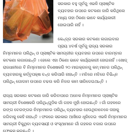
ସରକାର ବହୁ ପୂର୍ବରୁ ଏଭଳି ପ୍ଲାଷ୍ଟିକ
ବ୍ୟବହାର ଉପରେ କଟକଣା ଜାରି କରିଥିଲେ
ମଧ୍ୟ ତାହା ଠିକଣା ଭାବେ କାର୍ଯ୍ୟକାରୀ
ହୋଇପାରି ନାହିଁ ।
କେନ୍ଦ୍ର ସରକାର କଟକଣା ଲଗାଇବାର
ପ୍ରାୟ ୪ବର୍ଷ ପୂର୍ବରୁ ରାଜ୍ୟ ସରକାର
ନିମ୍ନମାନର ପଲିଥିନ୍‍ ଓ ପ୍ଲାଷ୍ଟିକ ସାମଗ୍ରୀର ବ୍ୟବହାର ଉପରେ ବାରମ୍ବାର
କଟକଣା ଲଗାଉଛନ୍ତି । ହେଲେ ଏହା ଠିକଣା ଭାବେ କାର୍ଯ୍ୟକାରୀ ହୋଇନାହିଁ । ଖୋଦ୍‍
ରାଜଧାନୀରେ ବି ନିମ୍ନମାନର ବିଶେଷକରି ୨୦ ମାଇକ୍ରନରୁ କମ୍‍ ମାନର ପଲିଥିନ୍‍
ବ୍ୟବହାରକୁ କର୍ତ୍ତୃପକ୍ଷ ବନ୍ଦ କରିପାରି ନାହାନ୍ତି । ମଝିରେ ମଝିରେ ବିଭିନ୍ନ
ପଲିଥିନ୍‍ ଗୋଦାମ ଉପରେ ଚଢଉ କରି ନିଜର କାମ ସାରିଦେଇଥାନ୍ତି ।
ରାଜ୍ୟ ସରକାର କଟକଣା ଜାରି କରିବାପରେ ଅନେକ ନିମ୍ନମାନର ପ୍ଲାଷ୍ଟିକ
ସାମଗ୍ରୀ ବିଶେଷକରି ପଲିଥିନ୍‍ଗୁଡିକ ଗାଁ ଗହଳ ମୁହାଁ ହୋଇଛନ୍ତି । ଗାଁ ଗହଳରେ
ରଙ୍ଗ ବେରଙ୍ଗର ନିମ୍ନମାନର ପଲିଥିନ୍‍ ବ୍ୟବହାର ହେଉଥିବାବେଳେ ତାହାକୁ
ଜଗିବାକୁ କେହି ନାହାନ୍ତି । ଫଳରେ ସରକାର ଆଖିରେ ଧୂଳିଦେଇ ଏଭଳି ନିମ୍ନମାନର
ସାମଗ୍ରୀ ବିକୁଥିବା ବ୍ୟବସାୟୀ ଓ ସଂସ୍ଥାମାନେ ଗାଁ ଗହଳର ବଜାର ଉପରେ
ଫୋକସ କରୁଛନ୍ତି ।