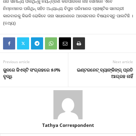
ଧରି ସାମାନ୍ୟ ପଲିଥିନ୍‍କୁ ନିୟନ୍ତ୍ରଣ କରିପାରିଲେ ନାହିଁ ସେମାନେ ଏବେ
ନିମ୍ନମାନର ପଲିଥିନ୍‍ ସହିତ ଅନ୍ୟାନ୍ୟ ବିପୁଳ ପରିମାଣର ପ୍ଲାଷ୍ଟିକ ସାମଗ୍ରୀ
କାରବାରକୁ କିଭଳି ରୋକିବେ ତାହା ସାଧାରଣରେ ଆଲୋଚନାର ବିଷୟବସ୍ତୁ ପାଲଟିଛି ।
(ତଥ୍ୟ)
Previous article
Next article
ଜୁନରେ ଜିଏସ୍‌ଟି ସଂଗ୍ରହରେ ୫୬%
ଇଣ୍ଟରନେଟ୍‍ ବ୍ୟାଙ୍କିଙ୍ଗ୍‍ ପ୍ରତି
ବୃଦ୍ଧି
ଆଗ୍ରହ ନାହିଁ
Tathya Correspondent