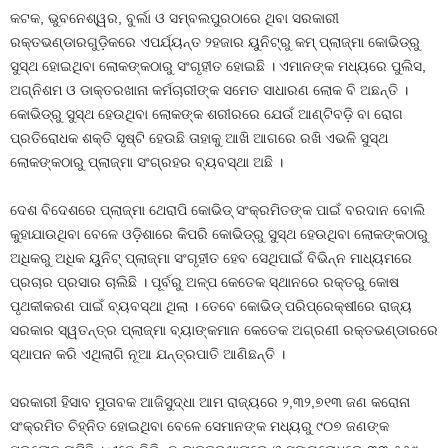
କଟକ, ଭୁବନେଶ୍ୱର, ବୁର୍ଲା ଓ ସମ୍ବଲପୁରଠାରେ ଥିବା ସରକାରୀ
ରକ୍ତଭଣ୍ଡାରଗୁଡ଼ିକରେ ଏପର୍ଯ୍ୟନ୍ତ ୨ହଜାର ୟୁନିଟ୍‍ରୁ କମ୍‍ ପ୍ଲାଜ୍‍ମା କୋଭିଡ୍‍ରୁ
ସୁସ୍ଥ ହୋଇଥିବା ଲୋକଙ୍କଠାରୁ ସଂଗୃହୀତ ହୋଇଛି । ଏମାନଙ୍କ ମଧ୍ୟରେ ପୁଲିସ,
ଅଗ୍ନିଶମ ଓ ଡାକ୍ତରଖାନା କର୍ମଚାରୀଙ୍କ ସମେତ ସାଧାରଣ ଲୋକ ବି ଅଛନ୍ତି ।
କୋଭିଡ୍‍ରୁ ସୁସ୍ଥ ହେଉଥିବା ଲୋକଙ୍କ ଶରୀରରେ ଯେଉଁ ଆଣ୍ଟିବଡ଼ି ବା ରୋଗ
ପ୍ରତିରୋଧକ ଶକ୍ତି ସୃଷ୍ଟି ହେଉଛି ତାହାକୁ ଆଖି ଆଗରେ ରଖି ଏଭଳି ସୁସ୍ଥ
ଲୋକଙ୍କଠାରୁ ପ୍ଲାଜ୍‍ମା ସଂଗ୍ରହର ବ୍ୟବସ୍ଥା ଅଛି ।
ଦେଶ ବିଦେଶରେ ପ୍ଲାଜ୍‍ମା ଥେରାପି କୋଭିଡ୍‍ ସଂକ୍ରମିତଙ୍କ ପାଇଁ ବରଦାନ ବୋଲି
କୁହାଯାଉଥିବା ବେଳେ ଓଡ଼ିଶାରେ କିପରି କୋଭିଡ୍‍ରୁ ସୁସ୍ଥ ହେଉଥିବା ଲୋକଙ୍କଠାରୁ
ଅଧିକରୁ ଅଧିକ ୟୁନିଟ୍‍ ପ୍ଲାଜ୍‍ମା ସଂଗୃହୀତ ହେବ ସେଥିପାଇଁ ବିଭିନ୍ନ ମାଧ୍ୟମରେ
ପ୍ରଚାର ପ୍ରସାର ଚାଲିଛି । ପୂର୍ବରୁ ଅଳ୍ପ କେତେକ ସ୍ଥାନରେ ରକ୍ତରୁ କୋଷ
ପୃଥକୀକରଣ ପାଇଁ ବ୍ୟବସ୍ଥା ଥିଲା । ତେବେ କୋଭିଡ୍‍ ପରିପ୍ରେକ୍ଷୀରେ ରାଜ୍ୟ
ସରକାର ସ୍ୱତନ୍ତ୍ର ପ୍ଲାଜ୍‍ମା ବ୍ୟାଙ୍କମାନ କେତେକ ଅଗ୍ରଣୀ ରକ୍ତଭଣ୍ଡାରରେ
ସ୍ଥାପନ କରି ଏଥିଲାଗି ନୂଆ ଯନ୍ତ୍ରପାତି ଆଣିଛନ୍ତି ।
ସରକାରୀ ହିସାବ ମୁତାବକ ଆଜିସୁଦ୍ଧା ଆମ ରାଜ୍ୟରେ ୨,୩୨,୭୧୩ ଜଣ କରୋନା
ସଂକ୍ରମିତ ଚିହ୍ନିତ ହୋଇଥିବା ବେଳେ ସେମାନଙ୍କ ମଧ୍ୟରୁ ୯୦୭ ଜଣଙ୍କ