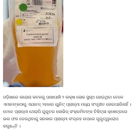
ଓଡ଼ିଶାରେ କରୋନା କବଳରୁ ପାଖାପାଖି ୨ ଲକ୍ଷ ଲୋକ ସୁସ୍ଥ ହୋଇଥିବା ବେଳେ
ଏମାନଙ୍କଠାରୁ ଏଯାବତ୍‍ ୨ହଜାର ୟୁନିଟ୍‍ ପ୍ଲାଜ୍‍ମା ମଧ୍ୟ ସଂଗୃହୀତ ହୋଇପାରିନାହିଁ ।
ତେବେ ପ୍ଲାଜ୍‍ମା ଥେରାପି ଗୁରୁତର କୋଭିଡ୍‍ ସଂକ୍ରମିତଙ୍କ ଚିକିତ୍ସା କ୍ଷେତ୍ରରେ
ଭଲ ଫଳ ଦେଉଥିବାରୁ ସରକାର ପ୍ଲାଜ୍‍ମା ସଂଗ୍ରହ ଉପରେ ଗୁରୁତ୍ୱାରୋପ
କରୁଛନ୍ତି ।