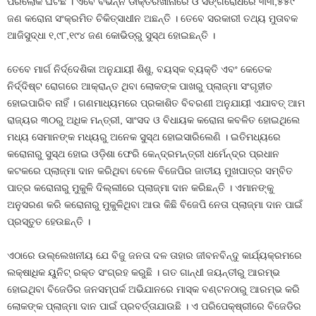
ପରଲୋକ ଘଟିଛି । ଏବେ ବିଭିନ୍ନ ଡାକ୍ତରଖାନାରେ ଓ ସଙ୍ଗରୋଧରେ ୩୩,୫୫୯
ଜଣ କରୋନା ସଂକ୍ରମିତ ଚିକିତ୍ସାଧୀନ ଅଛନ୍ତି । ତେବେ ସରକାରୀ ତଥ୍ୟ ମୁତାବକ
ଆଜିସୁଦ୍ଧା ୧,୯୮,୧୯୪ ଜଣ କୋଭିଡ୍‍ରୁ ସୁସ୍ଥ ହୋଇଛନ୍ତି ।
ତେବେ ମାର୍ଗ ନିର୍ଦ୍ଦେଶିକା ଅନୁଯାୟୀ ଶିଶୁ, ବୟସ୍କ ବ୍ୟକ୍ତି ଏବଂ କେତେକ
ନିର୍ଦ୍ଦିଷ୍ଟ ରୋଗରେ ଆକ୍ରାନ୍ତ ଥିବା ଲୋକଙ୍କ ପାଖରୁ ପ୍ଲାଜ୍‍ମା ସଂଗୃହୀତ
ହୋଇପାରିବ ନାହିଁ । ଗଣମାଧ୍ୟମରେ ପ୍ରକାଶିତ ବିବରଣୀ ଅନୁଯାୟୀ ଏଯାବତ୍‍ ଆମ
ରାଜ୍ୟର ୩୦ରୁ ଅଧିକ ମନ୍ତ୍ରୀ, ସାଂସଦ ଓ ବିଧାୟକ କରୋନା କବଳିତ ହୋଇଥିଲେ
ମଧ୍ୟ ସେମାନଙ୍କ ମଧ୍ୟରୁ ଅନେକ ସୁସ୍ଥ ହୋଇସାରିଲେଣି । ଇତିମଧ୍ୟରେ
କରୋନାରୁ ସୁସ୍ଥ ହୋଇ ଓଡ଼ିଶା ଫେରି କେନ୍ଦ୍ରମନ୍ତ୍ରୀ ଧର୍ମେନ୍ଦ୍ର ପ୍ରଧାନ
କଟକରେ ପ୍ଲାଜ୍‍ମା ଦାନ କରିଥିବା ବେଳେ ବିଜେପିର ଜାତୀୟ ମୁଖପାତ୍ର ସମ୍ବିତ
ପାତ୍ର କରୋନାରୁ ମୁକୁଳି ଦିଲ୍ଲୀରେ ପ୍ଲାଜ୍‍ମା ଦାନ କରିଛନ୍ତି । ଏମାନଙ୍କୁ
ଅନୁସରଣ କରି କରୋନାରୁ ମୁକୁଳିଥିବା ଆଉ କିଛି ବିଜେପି ନେତା ପ୍ଲାଜ୍‍ମା ଦାନ ପାଇଁ
ପ୍ରସ୍ତୁତ ହେଉଛନ୍ତି ।
ଏଠାରେ ଉଲ୍ଲେଖନୀୟ ଯେ ବିଜୁ ଜନତା ଦଳ ତାହାର ଜୀବନବିନ୍ଦୁ କାର୍ଯ୍ୟକ୍ରମରେ
ଲକ୍ଷାଧିକ ୟୁନିଟ୍‍ ରକ୍ତ ସଂଗ୍ରହ କରୁଛି । ଗତ ଗାନ୍ଧୀ ଜୟନ୍ତୀରୁ ଆରମ୍ଭ
ହୋଇଥିବା ବିଜେଡିର ଜନସମ୍ପର୍କ ଅଭିଯାନରେ ମାସ୍କ ବଣ୍ଟନଠାରୁ ଆରମ୍ଭ କରି
ଲୋକଙ୍କ ପ୍ଲାଜ୍‍ମା ଦାନ ପାଇଁ ପ୍ରବର୍ତ୍ତାଯାଉଛି । ଏ ପରିପେକ୍ଷ୍ରୀରେ ବିଜେଡିର