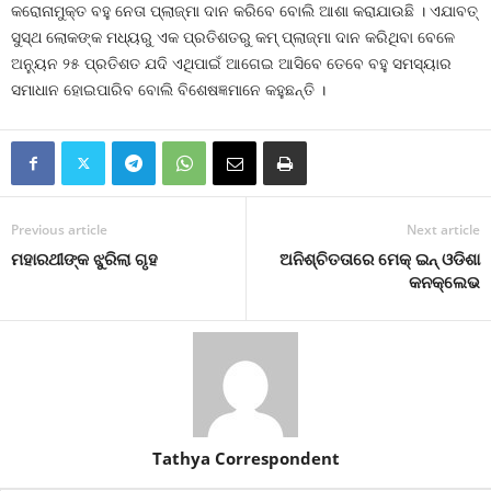
କରୋନାମୁକ୍ତ ବହୁ ନେତା ପ୍ଲାଜ୍‍ମା ଦାନ କରିବେ ବୋଲି ଆଶା କରାଯାଉଛି । ଏଯାବତ୍‍
ସୁସ୍ଥ ଲୋକଙ୍କ ମଧ୍ୟରୁ ଏକ ପ୍ରତିଶତରୁ କମ୍‍ ପ୍ଲାଜ୍‍ମା ଦାନ କରିଥିବା ବେଳେ
ଅନ୍ୟୁନ ୨୫ ପ୍ରତିଶତ ଯଦି ଏଥିପାଇଁ ଆଗେଇ ଆସିବେ ତେବେ ବହୁ ସମସ୍ୟାର
ସମାଧାନ ହୋଇପାରିବ ବୋଲି ବିଶେଷଜ୍ଞମାନେ କହୁଛନ୍ତି ।
Previous article
Next article
ମହାରଥୀଙ୍କ ଝୁରିଲା ଗୃହ
ଅନିଶ୍ଚିତତାରେ ମେକ୍‍ ଇନ୍‍ ଓଡିଶା
କନକ୍ଲେଭ
Tathya Correspondent