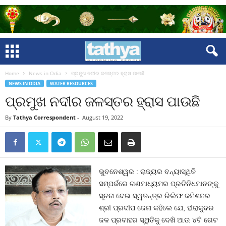
Home
News in Odia
ପ୍ରମୁଖ ନଦୀର ଜଳସ୍ତର ହ୍ରାସ ପାଉଛି
NEWS IN ODIA
WATER RESOURCES
ପ୍ରମୁଖ ନଦୀର ଜଳସ୍ତର ହ୍ରାସ ପାଉଛି
By
Tathya Correspondent
-
August 19, 2022
ଭୁବନେଶ୍ୱର : ରାଜ୍ୟର ବନ୍ୟାସ୍ଥିତି
ସମ୍ପର୍କରେ ଗଣମାଧ୍ୟମର ପ୍ରତିନିଧମାନଙ୍କୁ
ସୂଚନା ଦେଇ ସ୍ୱତନ୍ତ୍ର ରିଲିଫ କମିଶନର
ଶ୍ରୀ ପ୍ରଦୀପ ଜେନା କହିଲେ ଯେ, ହୀରାକୁଦର
ଜଳ ପ୍ରବାହର ସ୍ଥିତିକୁ ଦେଖି ଆଉ ୪ଟି ଗେଟ