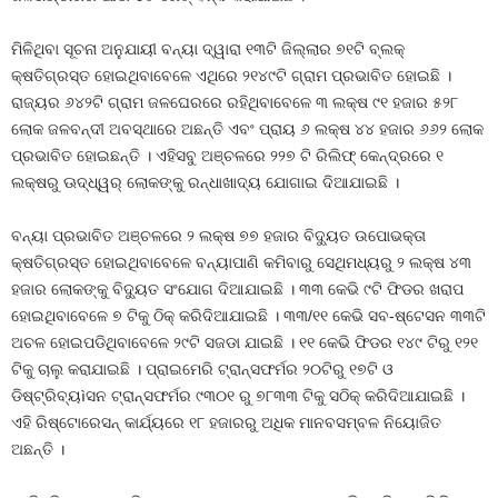
ମିଳିଥିବା ସୂଚନା ଅନୁଯାୟୀ ବନ୍ୟା ଦ୍ୱାରା ୧୩ଟି ଜିଲ୍ଲାର ୭୧ଟି ବ୍ଲକ୍‌
କ୍ଷତିଗ୍ରସ୍ତ ହୋଇଥିବାବେଳେ ଏଥିରେ ୨୧୪୯ଟି ଗ୍ରାମ ପ୍ରଭାବିତ ହୋଇଛି ।
ରାଜ୍ୟର ୬୪୨ଟି ଗ୍ରାମ ଜଳଘେରରେ ରହିଥିବାବେଳେ ୩ ଲକ୍ଷ ୯୧ ହଜାର ୫୨୮
ଲୋକ ଜଳବନ୍ଦୀ ଅବସ୍ଥାରେ ଅଛନ୍ତି ଏବଂ ପ୍ରାୟ ୬ ଲକ୍ଷ ୪୪ ହଜାର ୬୬୨ ଲୋକ
ପ୍ରଭାବିତ ହୋଇଛନ୍ତି । ଏହିସବୁ ଅଞ୍ଚଳରେ ୨୨୭ ଟି ରିଲିଫ୍‌ କେନ୍ଦ୍ରରେ ୧
ଲକ୍ଷରୁ ଊଦ୍ଧ୍ୱର୍ ଲୋକଙ୍କୁ ରନ୍ଧାଖାଦ୍ୟ ଯୋଗାଇ ଦିଆଯାଇଛି ।
ବନ୍ୟା ପ୍ରଭାବିତ ଅଞ୍ଚଳରେ ୨ ଲକ୍ଷ ୭୭ ହଜାର ବିଦ୍ୟୁତ ଉପୋଭକ୍ତା
କ୍ଷତିଗ୍ରସ୍ତ ହୋଇଥିବାବେଳେ ବନ୍ୟାପାଣି କମିବାରୁ ସେଥିମଧ୍ୟରୁ ୨ ଲକ୍ଷ ୪୩
ହଜାର ଲୋକଙ୍କୁ ବିଦ୍ୟୁତ ସଂଯୋଗ ଦିଆଯାଇଛି । ୩୩ କେଭି ୯ଟି ଫିଡର ଖରାପ
ହୋଇଥିବାବେଳେ ୭ ଟିକୁ ଠିକ୍‌ କରିଦିଆଯାଇଛି । ୩୩/୧୧ କେଭି ସବ-ଷ୍ଟେସନ ୩୩ଟି
ଅଚଳ ହୋଇପଡିଥିବାବେଳେ ୨୯ଟି ସଜଡା ଯାଇଛି । ୧୧ କେଭି ଫିଡର ୧୪୯ ଟିରୁ ୧୨୧
ଟିକୁ ଚାଲୁ କରାଯାଇଛି । ପ୍ରାଇମେରି ଟ୍ରାନ୍ସଫର୍ମର ୨୦ଟିରୁ ୧୭ଟି ଓ
ଡିଷ୍ଟ୍ରିବ୍ୟìସନ ଟ୍ରାନ୍ସଫର୍ମର ୯୩୦୧ ରୁ ୭୮୩୩ ଟିକୁ ସଠିକ୍‌ କରିଦିଆଯାଇଛି ।
ଏହି ରିଷ୍ଟୋରେସନ୍‌ କାର୍ଯ୍ୟରେ ୧୮ ହଜାରରୁ ଅଧିକ ମାନବସମ୍ବଳ ନିୟୋଜିତ
ଅଛନ୍ତି ।