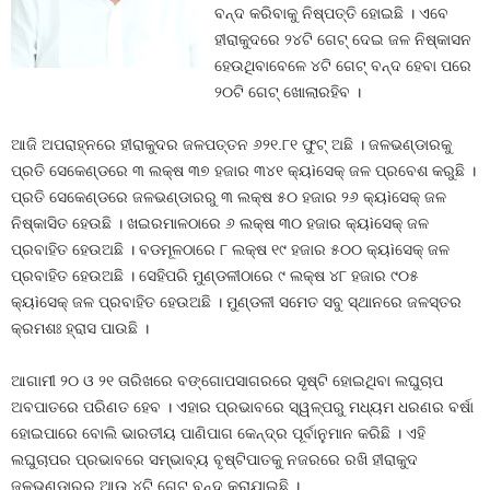
ବନ୍ଦ କରିବାକୁ ନିଷ୍ପତ୍ତି ହୋଇଛି । ଏବେ
ହୀରାକୁଦରେ ୨୪ଟି ଗେଟ୍‌ ଦେଇ ଜଳ ନିଷ୍କାସନ
ହେଉଥିବାବେଳେ ୪ଟି ଗେଟ୍‌ ବନ୍ଦ ହେବା ପରେ
୨୦ଟି ଗେଟ୍‌ ଖୋଲାରହିବ ।
ଆଜି ଅପରାହ୍ନରେ ହୀରାକୁଦର ଜଳପତ୍ତନ ୬୨୧.୮୧ ଫୁଟ୍‌ ଅଛି । ଜଳଭଣ୍ଡାରକୁ
ପ୍ରତି ସେକେଣ୍ଡରେ ୩ ଲକ୍ଷ ୩୭ ହଜାର ୩୪୧ କ୍ୟìସେକ୍‌ ଜଳ ପ୍ରବେଶ କରୁଛି ।
ପ୍ରତି ସେକେଣ୍ଡରେ ଜଳଭଣ୍ଡାରରୁ ୩ ଲକ୍ଷ ୫୦ ହଜାର ୨୬ କ୍ୟìସେକ୍‌ ଜଳ
ନିଷ୍କାସିତ ହେଉଛି । ଖଇରମାଳଠାରେ ୬ ଲକ୍ଷ ୩୦ ହଜାର କ୍ୟìସେକ୍‌ ଜଳ
ପ୍ରବାହିତ ହେଉଅଛି । ବଡମୂଳଠାରେ ୮ ଲକ୍ଷ ୧୯ ହଜାର ୫୦୦ କ୍ୟìସେକ୍‌ ଜଳ
ପ୍ରବାହିତ ହେଉଅଛି । ସେହିପରି ମୁଣ୍ଡଳୀଠାରେ ୯ ଲକ୍ଷ ୪୮ ହଜାର ୯୦୫
କ୍ୟìସେକ୍‌ ଜଳ ପ୍ରବାହିତ ହେଉଅଛି । ମୁଣ୍ଡଳୀ ସମେତ ସବୁ ସ୍ଥାନରେ ଜଳସ୍ତର
କ୍ରମଶଃ ହ୍ରାସ ପାଉଛି ।
ଆଗାମୀ ୨୦ ଓ ୨୧ ତାରିଖରେ ବଙ୍ଗୋପସାଗରରେ ସୃଷ୍ଟି ହୋଇଥିବା ଲଘୁଚାପ
ଅବପାତରେ ପରିଣତ ହେବ । ଏହାର ପ୍ରଭାବରେ ସ୍ୱଳ୍ପରୁ ମଧ୍ୟମ ଧରଣର ବର୍ଷା
ହୋଇପାରେ ବୋଲି ଭାରତୀୟ ପାଣିପାଗ କେନ୍ଦ୍ର ପୂର୍ବାନୁମାନ କରିଛି । ଏହି
ଲଘୁଚାପର ପ୍ରଭାବରେ ସମ୍ଭାବ୍ୟ ବୃଷ୍ଟିପାତକୁ ନଜରରେ ରଖି ହୀରାକୁଦ
ଜଳଭଣ୍ଡାରର ଆଉ ୪ଟି ଗେଟ୍‌ ବନ୍ଦ କରାଯାଇଛି ।