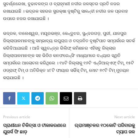
ସୁବର୍ଣ୍ଣରେଖା, ବୁଢାବଳଙ୍ଗ ଓ ବ୍ରାହ୍ମଣୀ ନଦୀର ଜଳସ୍ତର ପ୍ରତି ନଜର
ରଖାଯାଇଛି । ଭଦ୍ରକ ସହରର ସୁରକ୍ଷା ଦୃଷ୍ଟିରୁ ସାଳନ୍ଦୀ ନଦୀର ଜଳ ପ୍ରବାହ
ଉପରେ ନଜର ରଖାଯାଇଛି ।
ଭଦ୍ରକ, ବାଲେଶ୍ୱର, ମୟୂରଭଞ୍ଜ, କେନ୍ଦୁଝର, ସୁନ୍ଦରଗଡ଼, ପୁରୀ, ଯାଜପୁର
ଜିଲ୍ଲାପାଳମାନଙ୍କୁ ସମ୍ଭାବ୍ୟ ଲଘୁଚାପ ଓ ତଦ୍‌ଜନିତ ବୃଷ୍ଟିପାତ ସମ୍ପର୍କରେ ସତର୍କ
କରିଦିଆଯାଇଛି । ଆଜି ସ୍ୱତନ୍ତ୍ର ରିଲିଫ୍‌ କମିଶନର ଏହିସବୁ ଜିଲ୍ଲାର
ଜିଲ୍ଲାପାଳମାନଙ୍କ ସହ ଭିଡିଓ କନଫରେନ୍ସିଂ ମାଧ୍ୟମରେ ବନ୍ୟାର ସ୍ଥିତି
ସମ୍ପର୍କରେ ଆଲୋଚନା କରିଥିଲେ । ୧୪ଟି ଜିଲ୍ଲାକୁ ୧୬ଟି ଏନ୍‌ଡିଆର୍‌ଏଫ୍‌ ଟିମ୍‌, ୧୫ଟି
ଓଡ୍ରାଫ୍‌ ଟିମ୍‌ ଓ ଅତିରିକ୍ତ ୪୮ଟି ଫାୟାର ସର୍ଭିସ୍‌ ଟିମ୍‌, ମୋଟ ୭୯ଟି ଟିମ୍‌ ମୁତୟନ
କରାଯାଇଛି ।
Previous article
Next article
ପ୍ରାଣୀଧନ ଚିକିତ୍ସା ଓ ଟୀକାକରଣରେ
ଗ୍ରାମାଞ୍ଚଳର ୧୦କୋଟି ପରିବାରକୁ
ୟୁଜର୍ସ ଫି ଛାଡ଼
ଟ୍ୟାପ ଜଳ