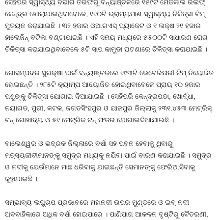
ସେହିପରି ସ୍ୱାସ୍ଥ୍ୟ ବିଭାଗ ତରଫରୁ ବନ୍ୟାଞ୍ଚଳରେ ୧୫୯ଟି ମେଡିକାଲ ରିଲିଫ୍‌
କେନ୍ଦ୍ର ଖୋଲାଯାଇଥିବାବେଳେ, ୧୧୦ଟି ଭ୍ରାମ୍ୟମାଣ ସ୍ୱାସ୍ଥ୍ୟ ଚିକିତ୍ସା ଟିମ୍‌
ମୁତୟନ କରାଯାଇଛି । ୩୨ ହଜାର ଓଆରଏସ୍‌ ପ୍ୟାକେଟ ଓ ୧ ଲକ୍ଷ ୨୧ ହଜାର
ହାଲୋଜିନ୍‌ ବଟିକା ବଣ୍ଟାଯାଇଛି । ଏହି ସମୟ ମଧ୍ୟରେ ୫୫୦୦ଟି ସାଧାରଣ ରୋଗ
ଚିକିତ୍ସା କରାଯାଇଥିବାବେଳେ ୫ଟି ସାପ କାମୁଡା ଘଟଣାରେ ଚିକିତ୍ସା କରାଯାଇଛି ।
ଗୋସମ୍ପଦର ସୁରକ୍ଷା ପାଇଁ ବନ୍ୟାଞ୍ଚଳରେ ୧୯୩ଟି ଭେଟେରିନାରୀ ଟିମ୍‌ ନିୟୋଜିତ
ହୋଇଛନ୍ତି । ୨୮୫ଟି କ୍ୟାମ୍ପ ଆୟୋଜିତ ହୋଇଥିବାବେଳେ ପ୍ରାୟ ୧୦ ହଜାର
ପଶୁଙ୍କୁ ଚିକିତ୍ସା ଯୋଗାଇ ଦିଆଯାଇଛି । ସେହିପରି କେନ୍ଦ୍ରାପଡା, ଖୋର୍ଦ୍ଧା,
ନୟାଗଡ, ପୁରୀ, କଟକ, ଜଗତସିଂହପୁର ଓ ଯାଜପୁର ଜିଲ୍ଲାକୁ ୨୩୧.୪୫୩ ମେଟ୍ରିକ୍‌
ଟନ୍‌ ଗୋଖାଦ୍ୟ ଓ ୫୧ ମେଟ୍ରିକ ଟନ୍‌ ଫଡର ଯୋଗାଇଦିଆଯାଇଛି ।
ବାଲେଶ୍ୱର ଓ ଭଦ୍ରକ ଜିଲ୍ଲାରେ ବର୍ଷା ସହ ପବନ ହେବାକୁ ଥିବାରୁ
ମତ୍ସ୍ୟଜୀବୀମାନଙ୍କୁ ସମୁଦ୍ର ମଧ୍ୟକୁ ନଯିବା ପାଇଁ ବାରଣ କରାଯାଇଛି । ସମୁଦ୍ର
ଓ ନଦୀକୁ ଯେଉଁମାନେ ମାଛ ଧରିବାକୁ ଯାଇଛନ୍ତି ସେମାନଙ୍କୁ ଫେରିଆସିବାକୁ
କୁହାଯାଇଛି ।
ସମ୍ଭାବ୍ୟ ଲଘୁଚାପ ପ୍ରଭାବରେ ମହାନଦୀ ଉପର ମୁଣ୍ଡରେ ଓ ଇବ୍‌ ନଦୀ
ଅବବାହିକାରେ ଅଧିକ ବର୍ଷା ହୋଇପାରେ । ପାଣିପାଗ ଆକଳନ ଦୃଷ୍ଟିରୁ ବୈତରଣୀ,