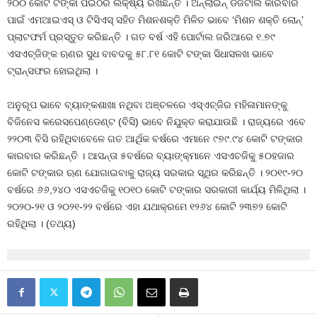
୨୦୦ କୋଟି ଟଙ୍କା ପଇଠର ଲକ୍ଷ୍ୟ ରଖିଛନ୍ତି । ଅନ୍‍ଲାଇନ୍‍ ଡିଜିଟାଲ କାରବାର
ପାଇଁ ଏମଆଇଏସ୍‍ ଓ ଟିସିଏସ୍‍ ସହିତ ମିଶନଶକ୍ତି ମିଳିତ ଭାବେ ‘ମିଶନ ଶକ୍ତି ଲୋନ୍‍’
ପ୍ଲାଟଫର୍ମ ପ୍ରସ୍ତୁତ କରିଛନ୍ତି । ଗତ ବର୍ଷ ଏହି ପୋର୍ଟାଲ ଜରିଆରେ ୧.୭୯
ଏସଏଚ୍‍ଜିଙ୍କ ଋଣର ସୁଧ ବାବଦକୁ ୫୮.୮୧ କୋଟି ଟଙ୍କା ସିଧାସଳଖ ଭାବେ
ଟ୍ରାନ୍ସଫର ହୋଇଥିଲା ।
ଅନୁରୂପ ଭାବେ ବ୍ୟାଙ୍କଶାଖା ନଥିବା ଅଞ୍ଚଳରେ ଏସ୍‍ଏଚ୍‍ଜିର ମହିଳାମାନଙ୍କୁ
ବିଜିନେସ କରେସପେଣ୍ଡେଣ୍ଟ (ବିସି) ଭାବେ ନିଯୁକ୍ତ କରାଯାଉଛି । ରାଜ୍ୟରେ ଏବେ
୨୨୦୩ ବିସି ରହିଥିବାବେଳେ ଗତ ଆର୍ଥିକ ବର୍ଷରେ ଏମାନେ ୯୭୯.୯୪ କୋଟି ଟଙ୍କାର
କାରବାର କରିଛନ୍ତି । ଆସନ୍ତା ୫ବର୍ଷରେ ବ୍ୟାଙ୍କ୍‍ମାନେ ଏସଏଚଜିକୁ ୫୦ହଜାର
କୋଟି ଟଙ୍କାର ଋଣ ଯୋଗାଇବାକୁ ରାଜ୍ୟ ସରକାର ସ୍ଥିର କରିଛନ୍ତି । ୨୦୧୯-୨୦
ବର୍ଷରେ ୬୬,୨୪୦ ଏସଏଚଜିକୁ ୧୦୧୦ କୋଟି ଟଙ୍କାର ସରକାରୀ କାର୍ଯ୍ୟ ମିଳିଥିଲା ।
୨୦୨୦-୨୧ ଓ ୨୦୨୧-୨୨ ବର୍ଷରେ ଏହା ଯଥାକ୍ରମେ ୧୨୬୪ କୋଟି ୨୩୭୨ କୋଟି
ରହିଥିଲା । (ତଥ୍ୟ)