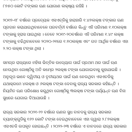
୮୭୫୦ କୋଟି ଟଙ୍କାର ଋଣ ଯୋଗାଣ ଲକ୍ଷ୍ୟ ରହିଛି ।
୨୦୧୭-୧୮ ବର୍ଷରେ ପ୍ରତ୍ୟେକ ଏସଏଚ୍‍ଜିକୁ ହାରାହାରି ୧.୪୭ଲକ୍ଷ ଟଙ୍କାର ଋଣ
ପ୍ରଦାନ କରାଯାଇଥିବାବେଳେ ପରବର୍ତ୍ତୀ ବର୍ଷରେ କିନ୍ତୁ ଏହି ପରିମାଣ ୧.୧୦ଲକ୍ଷ
ଟଙ୍କାକୁ ହ୍ରାସ ପାଇଥିଲା । ତେବେ ୨୦୧୯-୨୦ବର୍ଷରେ ଏହି ପରିମାଣ ୧.୪୯ ଲକ୍ଷ
ଟଙ୍କାକୁ ବଢିଥିବାବେଳେ ୨୦୨୦-୨୧ରେ ୧.୭୦ଲକ୍ଷ ଏବଂ ଗତ ଆର୍ଥିକ ବର୍ଷରେ ଏହା
୨.୨୦ ଲକ୍ଷ ଟଙ୍କା ଥିଲା ।
ସମଗ୍ର ରାଜ୍ୟରେ ମହିଳା ଭିତ୍ତିକ ଉଦ୍ୟୋଗ ପାଇଁ ପ୍ରଥମ ଥର ପାଇଁ ଋଣ
ନେଉଥିବା ଗୋଷ୍ଠିକୁ ଅତି କମ୍‍ରେ ୨ଲକ୍ଷ ଟଙ୍କା ଯୋଗାଇବାକୁ କୁହାଯାଇଛି ।
ଅନୁରୂପ ଭାବେ ଦ୍ୱିତୀୟ ଓ ତୃତୀୟଥର ପାଇଁ ଋଣ ନେଉଥିବା ଏସଏଚଜିକୁ
ଯଥାକ୍ରମେ ୪ଲକ୍ଷ ଓ ୬ଲକ୍ଷ ଟଙ୍କା ଦେବାକୁ ରାଜ୍ୟ ସରକାର କହିଛନ୍ତି ।
ନିୟମିତ ଋଣ ପରିଶୋଧ କରୁଥିବା ଗୋଷ୍ଠିକୁ ୩ଲକ୍ଷ ଟଙ୍କା ପର୍ଯ୍ୟନ୍ତ ଋଣ ବିନା
ସୁଧରେ ଯେଗାଇ ଦିଆଯାଉଛି ।
ରାଜ୍ୟ ସରକାର ୨୦୨୧-୨୨ ବର୍ଷରେ ଋଣର ସୁଧ ବାବଦକୁ ରାଜ୍ୟ ସରକାର
ବ୍ୟାଙ୍କ୍‍ଗୁଡିକୁ ୧୬୨ କୋଟି ଟଙ୍କା ଦେଇଥିବାବେଳେ ଏହା ଦ୍ୱାରା ୨.୮୭ଲକ୍ଷ
ଏସଏଚଜି ଉପକୃତ ହୋଇଛନ୍ତି । ୨୦୨୨-୨୩ ବର୍ଷରେ ଏ ବାବଦରେ ରାଜ୍ୟ ସରକାର