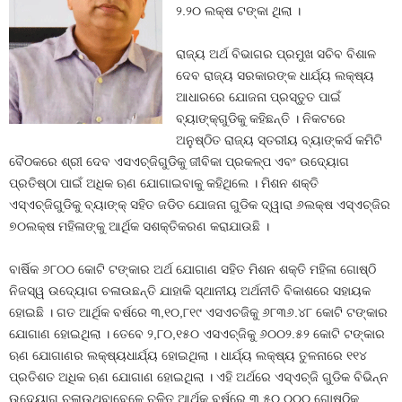
୨.୨୦ ଲକ୍ଷ ଟଙ୍କା ଥିଲା ।
ରାଜ୍ୟ ଅର୍ଥ ବିଭାଗର ପ୍ରମୁଖ ସଚିବ ବିଶାଳ
ଦେବ ରାଜ୍ୟ ସରକାରଙ୍କ ଧାର୍ଯ୍ୟ ଲକ୍ଷ୍ୟ
ଆଧାରରେ ଯୋଜନା ପ୍ରସ୍ତୁତ ପାଇଁ
ବ୍ୟାଙ୍କ୍‍ଗୁଡିକୁ କହିଛନ୍ତି । ନିକଟରେ
ଅନୁଷ୍ଠିତ ରାଜ୍ୟ ସ୍ତରୀୟ ବ୍ୟାଙ୍କର୍ସ କମିଟି
ବୈଠକରେ ଶ୍ରୀ ଦେବ ଏସଏଚ୍‍ଜିଗୁଡିକୁ ଜୀବିକା ପ୍ରକଳ୍ପ ଏବଂ ଉଦ୍ୟୋଗ
ପ୍ରତିଷ୍ଠା ପାଇଁ ଅଧିକ ଋଣ ଯୋଗାଇବାକୁ କହିଥିଲେ । ମିଶନ ଶକ୍ତି
ଏସ୍‍ଏଚ୍‍ଜିଗୁଡିକୁ ବ୍ୟାଙ୍କ୍‍ ସହିତ ଜଡିତ ଯୋଜନା ଗୁଡିକ ଦ୍ୱାରା ୬ଲକ୍ଷ ଏସ୍‍ଏଚ୍‍ଜିର
୭୦ଲକ୍ଷ ମହିଳାଙ୍କୁ ଆର୍ଥିକ ସଶକ୍ତିକରଣ କରାଯାଉଛି ।
ବାର୍ଷିକ ୬୮୦୦ କୋଟି ଟଙ୍କାର ଅର୍ଥ ଯୋଗାଣ ସହିତ ମିଶନ ଶକ୍ତି ମହିଳା ଗୋଷ୍ଠି
ନିଜସ୍ୱ ଉଦ୍ୟୋଗ ଚଳାଉଛନ୍ତି ଯାହାକି ସ୍ଥାନୀୟ ଅର୍ଥନୀତି ବିକାଶରେ ସହାୟକ
ହୋଇଛି । ଗତ ଆର୍ଥିକ ବର୍ଷରେ ୩,୧୦,୮୧୯ ଏସଏଚଜିକୁ ୬୮୩୬.୪୮ କୋଟି ଟଙ୍କାର
ଯୋଗାଣ ହୋଇଥିଲା । ତେବେ ୨,୮୦,୧୫୦ ଏସଏଚ୍‍ଜିକୁ ୬୦୦୨.୫୨ କୋଟି ଟଙ୍କାର
ଋଣ ଯୋଗାଣର ଲକ୍ଷ୍ୟଧାର୍ଯ୍ୟ ହୋଇଥିଲା । ଧାର୍ଯ୍ୟ ଲକ୍ଷ୍ୟ ତୁଳନାରେ ୧୧୪
ପ୍ରତିଶତ ଅଧିକ ଋଣ ଯୋଗାଣ ହୋଇଥିଲା । ଏହି ଅର୍ଥରେ ଏସ୍‍ଏଚ୍‍ଜି ଗୁଡିକ ବିଭିନ୍ନ
ଉଦ୍ୟୋଗ ଚଳାଉଥିବାବେଳେ ଚଳିତ ଆର୍ଥିକ ବର୍ଷରେ ୩,୫୦,୦୦୦ ଗୋଷ୍ଠିକୁ