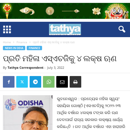
Home
Finance
ପ୍ରତି ମହିଳା ଏସ୍‍ଏଚଜିକୁ ୪ ଲକ୍ଷ ଋଣ
NEWS IN ODIA
FINANCE
ପ୍ରତି ମହିଳା ଏସ୍‍ଏଚଜିକୁ ୪ ଲକ୍ଷ ଋଣ
By
Tathya Correspondent
-
July 3, 2022
ଭୁବନେଶ୍ୱର : ପ୍ରତ୍ୟେକ ମହିଳା ସ୍ୱୟଂ
ସହାୟିକା ଗୋଷ୍ଠି (ଏସଏଚଜି)କୁ ୨୦୨୨-୨୩
ଆର୍ଥିକ ବର୍ଷରେ ୪ଲକ୍ଷ ଟଙ୍କା କରି ଋଣ
ଦେବାପାଇଁ ରାଜ୍ୟ ସରକାର ଲକ୍ଷ୍ୟ ଧାର୍ଯ୍ୟ
କରିଛନ୍ତି । ଗତ ଆର୍ଥିକ ବର୍ଷରେ ଏହା ହାରାହାରି