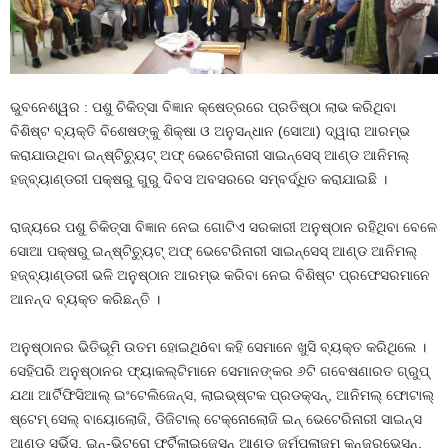
ଭୁବନେଶ୍ୱର : ପଶୁ ଚିକିତ୍ସା ବିଜ୍ଞାନ କ୍ଷେତ୍ରରେ ପ୍ରତିଷ୍ଠା ଲାଭ କରିଥିବା
ବିଶିଷ୍ଟ ବ୍ୟକ୍ତି ବିଶେଷଙ୍କୁ ଶିକ୍ଷା ଓ ଅନୁସନ୍ଧାନ (ସୋଆ) ଦ୍ୱାରା ଆରମ୍ଭ
କରାଯାଉଥିବା ଇନ୍‌ଷ୍ଟିଚ୍ୟୁଟ୍ ଅଫ୍ ଭେଟେରିନାରୀ ସାଇନ୍‌ସେସ୍ ଆଣ୍ଡ ଆନିମଲ୍
ହଜ୍‌ବ୍ୟାଣ୍ଡରୀ ପକ୍ଷରୁ ଗୁରୁ ଦିବସ ଅବସରରେ ସମ୍ବର୍ଦ୍ଧିତ କରାଯାଇଛି ।
ରାଜ୍ୟରେ ପଶୁ ଚିକିତ୍ସା ବିଜ୍ଞାନ ନେଇ ଗୋଟିଏ ସରକାରୀ ଅନୁଷ୍ଠାନ ରହିଥିବା ବେଳେ
ସୋଆ ପକ୍ଷରୁ ଇନ୍‌ଷ୍ଟିଚ୍ୟୁଟ୍ ଅଫ୍ ଭେଟେରିନାରୀ ସାଇନ୍‌ସେସ୍ ଆଣ୍ଡ ଆନିମଲ୍
ହଜ୍‌ବ୍ୟାଣ୍ଡରୀ ଭଳି ଅନୁଷ୍ଠାନ ଆରମ୍ଭ କରିବା ନେଇ ବିଶିଷ୍ଟ ପ୍ରଫେସରମାନେ
ଆନନ୍ଦ ବ୍ୟକ୍ତ କରିଛନ୍ତି ।
ଅନୁଷ୍ଠାନର ଭିତିଭୂମି ଉତମ ହୋଇଥିôବା କହି ସେମାନେ ଖୁସି ବ୍ୟକ୍ତ କରିଥିଲେ ।
ସେହିପରି ଅନୁଷ୍ଠାନର ଫ୍ୟାକଲ୍ଟିମାନେ ସେମାନଙ୍କର ୬ଟି ଗବେଷଣାରତ ଗ୍ରୁପ୍
ଯଥା ଆର୍ଟିଫିସିଆଲ୍ ଇଂଟେଲିଜେନ୍ସ, ଲାଇଭ୍‌ଷ୍ଟକ ପ୍ରଡକ୍ସନ୍‌, ଆନିମଲ୍ ଫୋଟାଲ୍
ଷ୍ଟେମ୍ ସେଲ୍ ବାୟୋଲୋଜି, ଡିଜିଟାଲ୍ ଟେକ୍ନୋଲୋଜି ଇନ୍ ଭେଟେରିନାରୀ ସାଇନ୍ସ
ଆଣ୍ଡ ସର୍ଭିସ୍‌, ଇନ୍‌-ଭିଟ୍ରୋ ଫର୍ଟିଲାଇଜେସନ୍ ଆଣ୍ଡ ଜର୍ମପ୍ଲାଜମ୍ କନ୍‌ଜରଭେସନ୍‌,