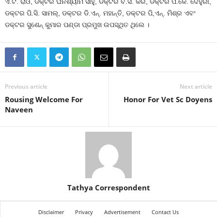
ଏ.ଟି. ରାଓ, ଡକ୍ଟର ଘନଶ୍ୟାମ ସାହୁ, ଡକ୍ଟର ବି.ସି. କର, ଡକ୍ଟର ପି.କେ. ଦେହୁରୀ,
ଡକ୍ଟର ପି.ସି. ସାମଲ୍‌, ଡକ୍ଟର ଡି.ଏନ୍‌. ମହାନ୍ତି, ଡକ୍ଟର ପି,ଏନ୍‌. ମିଶ୍ର ଏବଂ
ଡକ୍ଟର ସୁଶେନ୍ କୁମାର ପଣ୍ଡା ପ୍ରମୁଖ ଉପସ୍ଥିତ ଥିଲେ ।
Previous article
Next article
Rousing Welcome For
Honor For Vet Sc Doyens
Naveen
Tathya Correspondent
Disclaimer
Privacy
Advertisement
Contact Us