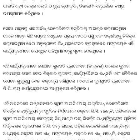
ଆଇଡିଏନ୍‌ଏ ଟେକ୍ନୋଲୋଜି ଓ ନ୍ୟୁ ଭ୍ୟାକ୍ସିନ୍ ଡିଜାଇନିଂ ସମ୍ପର୍କରେ ତଥ୍ୟ
ଉପସ୍ଥାପନ କରିଥିଲେ ।
ସୋଆ ପକ୍ଷରୁ ଏକ ଅର୍ବାନ୍ ଭେଟେରିନାରୀ ହସ୍ପିଟାଲ୍ ଆରମ୍ଭ କରାଯାଇଥିବା
ବେଳେ ମାତ୍ର କିଛି ସପ୍ତାହ ମଧ୍ୟରେ ପ୍ରାୟ ୧୫୦୦ ପଶୁ ଏବଂ ପକ୍ଷୀଙ୍କୁ ଚିକିତ୍ସା
କରାଯାଇଥିବା ନେଇ ଅନୁଷ୍ଠାନର ଡିନ୍ ପ୍ରଫେସର ବ୍ରହ୍ମଦେବ ପଟ୍ଟନାୟକ ଏହି
କାର୍ଯ୍ୟକ୍ରମରେ ଉପସ୍ଥିତ ଅତିଥିମାନଙ୍କୁ ସୂଚନା ଦେଇଥିଲେ ।
ଏହି କାର୍ଯ୍ୟକ୍ରମରେ ସୋଆର କୁଳପତି ପ୍ରଫେସର (ଡାକ୍ତର) ଅଶୋକ କୁମାର
ମହାପାତ୍ର ଯୋଗ ଦେଇ ଶିକ୍ଷାର ଗୁଣବତା, କାର୍ଯ୍ୟଶୈଳୀର ଉନ୍ନତି ଏବଂ ନୈତିକତା
ଉପରେ ଗୁରୁତ୍ୱ ଦେଇ ବକ୍ତବ୍ୟ ରଖିଥିଲେ । ସୋଆର କୁଳାଧିପତି ପ୍ରଫେସର
ଡି.ପି. ରାୟ କାର୍ଯ୍ୟକ୍ରମରେ ଅଧ୍ୟକ୍ଷତା କରିଥିଲେ ।
ଏହି ଅବସରରେ ଇଜ୍ଜତନଗର ସ୍ଥିତ ଆଇସିଏଆର୍‌-ଇଣ୍ଡିଆନ୍ ଭେଟେରିନାରୀ
ରିସର୍ଚ୍ଚ ଇନ୍‌ଷ୍ଟିଚ୍ୟୁଟ୍‌ର ପୂର୍ବତନ ନିର୍ଦ୍ଦେଶକ ଡକ୍ଟର ଜି.ସି. ମହାନ୍ତି, ଅଭିକାନଗର
ସ୍ଥିତ ଆଇସିଏଆର୍‌-ସେଂଟ୍ରାଲ୍ ସିପ୍ ଆଣ୍ଡ ଉଲ୍ ରିସର୍ଚ୍ଚ ଇନ୍‌ଷ୍ଟିଚ୍ୟୁଟ୍‌ର ପୂର୍ବତନ
ନିର୍ଦ୍ଦେଶକ ପ୍ରଫେସର ବି.ସି. ପଟ୍ଟନାୟକ, ଓଡ଼ିଶା ଭେଟେରିନାରୀ କାଉନ୍‌ସିଲ୍‌ର
ଅଧ୍ୟକ୍ଷ ଡକ୍ଟର ଆର.ଏନ୍‌. ପଟ୍ଟନାୟକ, ଡକ୍ଟର ଜେ.ଏନ୍‌. ମହାନ୍ତି, ଡକ୍ଟର