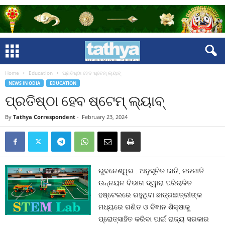
Home
Education
ପ୍ରତିଷ୍ଠା ହେବ ଷ୍ଟେମ୍‍ ଲ୍ୟାବ୍‍
NEWS IN ODIA
EDUCATION
ପ୍ରତିଷ୍ଠା ହେବ ଷ୍ଟେମ୍‍ ଲ୍ୟାବ୍‍
By
Tathya Correspondent
-
February 23, 2024
ଭୁବନେଶ୍ୱର : ଅନୁସୂଚିତ ଜାତି, ଜନଜାତି
ଉନ୍ନୟନ ବିଭାଗ ଦ୍ୱାରା ପରିଚାଳିତ
ହଷ୍ଟେଲରେ ରହୁଥିବା ଛାତ୍ରଛାତ୍ରୀଙ୍କ
ମଧ୍ୟରେ ଗଣିତ ଓ ବିଜ୍ଞାନ ଶିକ୍ଷାକୁ
ପ୍ରୋତ୍ସାହିତ କରିବା ପାଇଁ ରାଜ୍ୟ ସରକାର