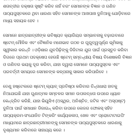
ଶତାବ୍ଦୀର ଦକ୍ଷତା ସୃଷ୍ଟି କରିବ ନାହିଁ ବରଂ ସେମାନଙ୍କ ବିଜ୍ଞାନ ଓ ଗଣିତ
ପାଠ୍ୟପୁସ୍ତକରେ ଥିବା ଧାରଣା ସହିତ ସେମାନଙ୍କ ଆଖପାଖ ଦୁନିଆକୁ ଯୋଡ଼ିବାରେ
ମଧ୍ୟ ସହାୟକ ହେବ ।
ସେମାନେ ଛାତ୍ରଛାତ୍ରୀଙ୍କ ଭବିଷ୍ୟତ କ୍ୟାରିୟର ସମ୍ଭାବନାକୁ ବଢ଼ାଇବାରେ
ଷ୍ଟେମ୍ ମୌଳିକ ଏବଂ ବୈଜ୍ଞାନିକ ମନୋଭାବ ଗଠନ ର ଗୁରୁତ୍ୱପୂର୍ଣ୍ଣ ଭୂମିକାକୁ
ସ୍ୱୀକାର କରନ୍ତି । ଓଡ଼ିଶାର ଯୁବପିଢ଼ିଙ୍କୁ ଡିଜିଟାଲ ଯୁଗ ପାଇଁ ପ୍ରସ୍ତୁତ କରିବା
ଦିଗରେ ପ୍ରଥମ ପଦକ୍ଷେପ ହେଉଛି ଷ୍ଟେମ୍ ସମ୍ବନ୍ଧୀୟ ବିଷୟ ବିଶେଷକରି ବିଜ୍ଞାନ
ଓ ଗଣିତର ଭୟକୁ ଦୂର କରିବା, ଯାହା ଦ୍ୱାରା ସେମାନେ ପାଠ୍ୟପୁସ୍ତକ ଏବଂ
ପରବର୍ତ୍ତୀ ସମୟରେ ସେମାନଙ୍କ କଳ୍ପନାକୁ ସାକାର କରିପାରିବେ ।
ତେଣୁ ହଷ୍ଟେଲରେ ଷ୍ଟେମ୍ ଲ୍ୟାବ୍ ପ୍ରତିଷ୍ଠା କରିବାର ଚିନ୍ତାଧାରା ହାତକୁ
ନିଆଯାଇଛି ଯାହା ଗୁଣାତ୍ମକ ସମ୍ବଳର ସମାନ ଉପଲବ୍ଧତା ଉପରେ ଧ୍ୟାନ
କେନ୍ଦ୍ରିତ କରିଛି, ଯାହା ଭିୟୁସିଏ (ଅସ୍ଥିର, ଅନିଶ୍ଚିତ, ଜଟିଳ ଏବଂ ଅସ୍ପଷ୍ଟ)
ଦୁନିଆ ପାଇଁ ସମାଧାନ ଡିଜାଇନ୍ କରିବା ଉପରେ ଲେଜର ଫୋକସ୍ ସହିତ
ପାଠ୍ୟକ୍ରମ-ସଂଯୋଜିତ ଟିଙ୍କରିଂ କାର୍ଯ୍ୟକଳାପ, ଖେଳ ଏବଂ ପ୍ରୋଟୋଟାଇପିଂ
ମାଧ୍ୟମରେ ଛାତ୍ରଛାତ୍ରୀମାନଙ୍କୁ ସେମାନଙ୍କ ପାଠ୍ୟପୁସ୍ତକରେ ଧାରଣାକୁ
ଦୃଶ୍ୟମାନ କରିବାରେ ସାହାଯ୍ୟ କରେ ।