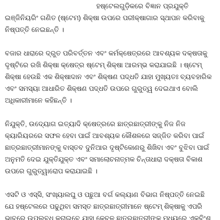
ହଷ୍ଟେଲଗୁଡ଼ିକରେ ବିଜ୍ଞାନ ପ୍ରଯୁକ୍ତି
ଇଞ୍ଜିନିୟରିଂ ଗଣିତ (ଷ୍ଟେମ) ଶିକ୍ଷା ଉପରେ ପରୀକ୍ଷାଗାର ସ୍ଥାପନ କରିବାକୁ
ନିଷ୍ପତ୍ତି ନେଇଛନ୍ତି ।
ବଜାର ଧାରାରେ ଦ୍ରୁତ ପରିବର୍ତ୍ତନ ଏବଂ କର୍ମକ୍ଷେତ୍ରରେ ଆବଶ୍ୟକ ଦକ୍ଷତାକୁ
ଦୃଷ୍ଟିରେ ରଖି ଶିକ୍ଷା କ୍ଷେତ୍ର ଷ୍ଟେମ୍ ଶିକ୍ଷା ଆରମ୍ଭ କରାଯାଇଛି । ଷ୍ଟେମ୍
ଶିକ୍ଷା ହେଉଛି ଏକ ଶିକ୍ଷାଦାନ ଏବଂ ଶିକ୍ଷଣ ପଦ୍ଧତି ଯାହା ମୁଖ୍ୟତଃ ବ୍ୟବହାରିକ
ଏବଂ ସମସ୍ୟା ଆଧାରିତ ଶିକ୍ଷଣ ପଦ୍ଧତି ଉପରେ ଗୁରୁତ୍ୱ ଦେଇଥାଏ ବୋଲି
ଅଧିକାରୀମାନେ କହିଛନ୍ତି ।
ନିଯୁକ୍ତି, ଉଦ୍ୟୋଗ ଇତ୍ୟାଦି କ୍ଷେତ୍ରରେ ଛାତ୍ରଛାତ୍ରୀଙ୍କୁ ନିଜ ନିଜ
କ୍ୟାରିୟରରେ ସଫଳ ହେବା ପାଇଁ ଆବଶ୍ୟକ କୌଶଳରେ ସଜ୍ଜିତ କରିବା ପାଇଁ
ଛାତ୍ରଛାତ୍ରୀମାନଙ୍କୁ ବାସ୍ତବ ଦୁନିଆର ଦୃଷ୍ଟିକୋଣରୁ ଶିଖିବା ଏବଂ ବୁଝିବା ପାଇଁ
ଅନୁମତି ଦେଇ ଯୁକ୍ତିଯୁକ୍ତ ଏବଂ ସମାଲୋଚନାତ୍ମକ ଚିନ୍ତାଧାରା ଦକ୍ଷତା ବିକାଶ
ଉପରେ ଗୁରୁତ୍ୱାରୋପ କରାଯାଇଛି ।
ଏସଟି ଓ ଏସ୍‌ସି, ସଂଖ୍ୟାଲଘୁ ଓ ପଛୁଆ ବର୍ଗ କଲ୍ୟାଣ ବିଭାଗ ନିଷ୍ପତ୍ତି ନେଇଛି
ଯେ ହଷ୍ଟେଲରେ ପଢୁଥିବା ସମସ୍ତ ଛାତ୍ରଛାତ୍ରୀମାନେ ଷ୍ଟେମ୍ ଶିକ୍ଷାକୁ ଏପରି
ଭାବରେ ଉପଲବ୍ଧ କରାଇବେ ଯାହା କେବଳ ଛାତ୍ରଛାତ୍ରୀଙ୍କ ମଧ୍ୟରେ ଏକବିଂଶ