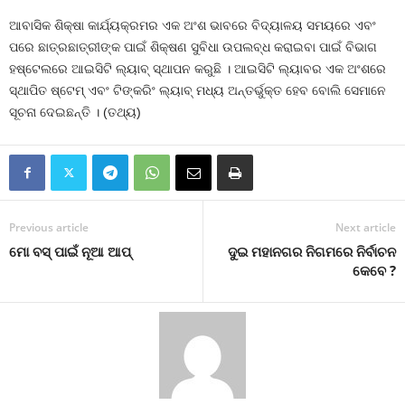
ଆବାସିକ ଶିକ୍ଷା କାର୍ଯ୍ୟକ୍ରମର ଏକ ଅଂଶ ଭାବରେ ବିଦ୍ୟାଳୟ ସମୟରେ ଏବଂ
ପରେ ଛାତ୍ରଛାତ୍ରୀଙ୍କ ପାଇଁ ଶିକ୍ଷଣ ସୁବିଧା ଉପଲବ୍ଧ କରାଇବା ପାଇଁ ବିଭାଗ
ହଷ୍ଟେଲରେ ଆଇସିଟି ଲ୍ୟାବ୍ ସ୍ଥାପନ କରୁଛି । ଆଇସିଟି ଲ୍ୟାବର ଏକ ଅଂଶରେ
ସ୍ଥାପିତ ଷ୍ଟେମ୍ ଏବଂ ଟିଙ୍କରିଂ ଲ୍ୟାବ୍ ମଧ୍ୟ ଅନ୍ତର୍ଭୁକ୍ତ ହେବ ବୋଲି ସେମାନେ
ସୂଚନା ଦେଇଛନ୍ତି । (ତଥ୍ୟ)
Previous article
Next article
ମୋ ବସ୍‍ ପାଇଁ ନୂଆ ଆପ୍‍
ଦୁଇ ମହାନଗର ନିଗମରେ ନିର୍ବାଚନ
କେବେ ?