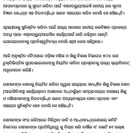
ଆଦାନପ୍ରଦାନ କୁ ସୁଗମ କରିବା ପାଇଁ ଏସଡବ୍ଲ୍ୟୁଆଇସି ଜାତୀୟ ଜଳ ସୂଚନା
ବିଜ୍ଞାନ କେନ୍ଦ୍ର ସହ ନିରବଚ୍ଛିନ୍ନ ଭାବେ ସହଯୋଗ କରିବ ବୋଲି ସେ କହିଛନ୍ତି।
ସ୍ଥାୟୀତାକୁ ସୁନିଶ୍ଚିତ କରିବା ପାଇଁ ରାଜ୍ୟ ସରକାର ଜାତୀୟ ଜଳବିଜ୍ଞାନ ପ୍ରକଳ୍ପ
ଅବଧି ପରେ ଏସ୍ଡବ୍ଲ୍ୟୁଆଇସିର କାର୍ଯ୍ୟପାଇଁ ଜାରି ରହିଥିବା ପାଣ୍ଠି
ଯୋଗାଇଦେବାକୁ ପ୍ରତିଶ୍ରୁତିବଦ୍ଧ ବୋଲି ଶ୍ରୀ ଜେନା କହିଥିଲେ।
ଆଜି ଅନୁଷ୍ଠିତ ବୈଠକରେ ଓଡ଼ିଶା ମହିଳା ଓ ଶିଶୁ ବିକାଶ ବିଭାଗର ୫୦୪ ଜଣ
ଚୁକ୍ତିଭିତ୍ତିକ ସୁପରଭାଇଜରଙ୍କୁ ନିୟମିତ କରିବା ପ୍ରସ୍ତାବକୁ ରାଜ୍ୟ କ୍ୟାବିନେଟ୍
ଅନୁମୋଦନ କରିଛି।
ସେମାନଙ୍କ ସେବାକୁ ନିୟମିତ କରିବା ଦ୍ୱାରା ରାଜ୍ୟରେ ସମନ୍ଵିତ ଶିଶୁ ବିକାଶ ସେବା
(ଆଇସିଡିଏସ୍) କାର୍ଯ୍ୟକ୍ରମ ଅଧୀନରେ ଅନ୍ତର୍ଭୁକ୍ତ ସମ୍ପ୍ରଦାୟର ଅସହାୟ ଶିଶୁ
ଓ ମହିଳାମାନଙ୍କୁ ନିରବଚ୍ଛିନ୍ନ ଭାବେ ଅତ୍ୟାବଶ୍ୟକ ସେବା ପ୍ରଦାନ ଏବଂ
ସହାୟତା ସୁନିଶ୍ଚିତ ହେବ ବୋଲି ସେ କହିଛନ୍ତି।
ସେମାନଙ୍କ ସଂଘ ଜରିଆରେ ମିଳିଥିବା ଦାବି ଓ ଆନ୍ତଃମନ୍ତ୍ରଣାଳୟ କମିଟି
ନିକଟରେ ସେମାନଙ୍କ ପ୍ରତିନିଧିତ୍ୱ କୁ ବିଚାର କରି ବାର୍ଷିକ ୧୮ କୋଟି ୫୧ ଲକ୍ଷ