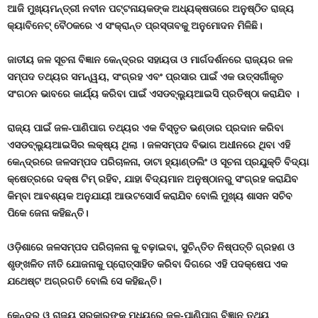
ଆଜି ମୁଖ୍ୟମନ୍ତ୍ରୀ ନବୀନ ପଟ୍ଟନାୟକଙ୍କ ଅଧ୍ୟକ୍ଷତାରେ ଅନୁଷ୍ଠିତ ରାଜ୍ୟ
କ୍ୟାବିନେଟ୍ ବୈଠକରେ ଏ ସଂକ୍ରାନ୍ତ ପ୍ରସ୍ତାବକୁ ଅନୁମୋଦନ ମିଳିଛି।
ଜାତୀୟ ଜଳ ସୂଚନା ବିଜ୍ଞାନ କେନ୍ଦ୍ରର ସହାୟତା ଓ ମାର୍ଗଦର୍ଶନରେ ରାଜ୍ୟର ଜଳ
ସମ୍ପଦ ତଥ୍ୟର ସମନ୍ୱୟ
, ସଂଗ୍ରହ ଏବଂ ପ୍ରସାର ପାଇଁ ଏକ ଉତ୍ସର୍ଗୀକୃତ
ସଂଗଠନ ଭାବରେ କାର୍ଯ୍ୟ କରିବା ପାଇଁ ଏସଡବ୍ଲ୍ୟୁଆଇସି ପ୍ରତିଷ୍ଠା କରାଯିବ ।
ରାଜ୍ୟ ପାଇଁ ଜଳ-ପାଣିପାଗ ତଥ୍ୟର ଏକ ବିସ୍ତୃତ ଭଣ୍ଡାର ପ୍ରଦାନ କରିବା
ଏସଡବ୍ଲ୍ୟୁଆଇସିର ଲକ୍ଷ୍ୟ ଥିଲା । ଜଳସମ୍ପଦ ବିଭାଗ ଅଧୀନରେ ଥିବା ଏହି
କେନ୍ଦ୍ରରେ ଜଳସମ୍ପଦ ପରିଚାଳନା
, ଡାଟା ହ୍ୟାଣ୍ଡଲିଂ ଓ ସୂଚନା ପ୍ରଯୁକ୍ତି ବିଦ୍ୟା
କ୍ଷେତ୍ରରେ ଦକ୍ଷ ଟିମ୍ ରହିବ, ଯାହା ବିଦ୍ୟମାନ ଅନୁଷ୍ଠାନରୁ ସଂଗ୍ରହ କରାଯିବ
କିମ୍ବା ଆବଶ୍ୟକ ଅନୁଯାୟୀ ଆଉଟସୋର୍ସ କରାଯିବ ବୋଲି ମୁଖ୍ୟ ଶାସନ ସଚିବ
ପିକେ ଜେନା କହିଛନ୍ତି।
ଓଡ଼ିଶାରେ ଜଳସମ୍ପଦ ପରିଚାଳନା କୁ ବଢ଼ାଇବା
, ସୁଚିନ୍ତିତ ନିଷ୍ପତ୍ତି ଗ୍ରହଣ ଓ
ଶୃଙ୍ଖଳିତ ନୀତି ଯୋଜନାକୁ ପ୍ରୋତ୍ସାହିତ କରିବା ଦିଗରେ ଏହି ପଦକ୍ଷେପ ଏକ
ଯଥେଷ୍ଟ ଅଗ୍ରଗତି ବୋଲି ସେ କହିଛନ୍ତି।
କେନ୍ଦ୍ର ଓ ରାଜ୍ୟ ସରକାରଙ୍କ ମଧ୍ୟରେ ଜଳ-ପାଣିପାଗ ବିଜ୍ଞାନ ତଥ୍ୟ