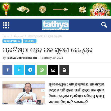
Home
General
ପ୍ରତିଷ୍ଠା ହେବ ଜଳ ସୂଚନା କେନ୍ଦ୍ର
NEWS IN ODIA
GENERAL
ପ୍ରତିଷ୍ଠା ହେବ ଜଳ ସୂଚନା କେନ୍ଦ୍ର
By
Tathya Correspondent
-
February 29, 2024
ଭୁବନେଶ୍ୱର : ରାଜ୍ୟସ୍ତରୀୟ ଜଳସମ୍ପଦ
ତଥ୍ୟର ପରିଚାଳନା ପାଇଁ ରାଜ୍ୟ ଜଳ ସୂଚନା
ବିଜ୍ଞାନ କେନ୍ଦ୍ର ପ୍ରତିଷ୍ଠା କରିବାକୁ ରାଜ୍ୟ
ସରକାର ନିଷ୍ପତ୍ତି ନେଇଛନ୍ତି।