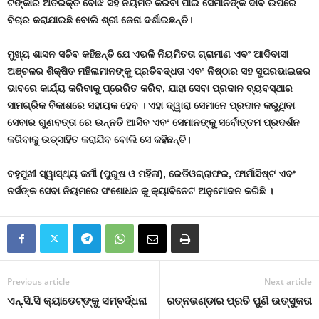
ଟଙ୍କାର ଅତିରିକ୍ତ ବୋଝ ସହ ନିୟମିତ କରିବା ପାଇଁ ସେମାନଙ୍କ ଦାବି ଉପରେ
ବିଚାର କରାଯାଇଛି ବୋଲି ଶ୍ରୀ ଜେନା ଦର୍ଶାଇଛନ୍ତି।
ମୁଖ୍ୟ ଶାସନ ସଚିବ କହିଛନ୍ତି ଯେ ଏଭଳି ନିୟମିତତା ଗ୍ରାମୀଣ ଏବଂ ଆଦିବାସୀ
ଅଞ୍ଚଳର ଶିକ୍ଷିତ ମହିଳାମାନଙ୍କୁ ପ୍ରତିବଦ୍ଧତା ଏବଂ ନିଷ୍ଠାର ସହ ସୁପରଭାଇଜର
ଭାବରେ କାର୍ଯ୍ୟ କରିବାକୁ ପ୍ରେରିତ କରିବ
, ଯାହା ସେବା ପ୍ରଦାନ ବ୍ୟବସ୍ଥାର
ସାମଗ୍ରିକ ବିକାଶରେ ସହାୟକ ହେବ । ଏହା ଦ୍ୱାରା ସେମାନେ ପ୍ରଦାନ କରୁଥିବା
ସେବାର ଗୁଣବତ୍ତା ରେ ଉନ୍ନତି ଆସିବ ଏବଂ ସେମାନଙ୍କୁ ସର୍ବୋତ୍ତମ ପ୍ରଦର୍ଶନ
କରିବାକୁ ଉତ୍ସାହିତ କରାଯିବ ବୋଲି ସେ କହିଛନ୍ତି।
ବହୁମୁଖୀ ସ୍ୱାସ୍ଥ୍ୟ କର୍ମୀ (ପୁରୁଷ ଓ ମହିଳା)
, ରେଡିଓଗ୍ରାଫର, ଫାର୍ମାସିଷ୍ଟ ଏବଂ
ନର୍ସଙ୍କ ସେବା ନିୟମରେ ସଂଶୋଧନ କୁ କ୍ୟାବିନେଟ ଅନୁମୋଦନ କରିଛି ।
Previous article
Next article
ଏନ୍‌.ସି.ସି କ୍ୟାଡେଟ୍‌ଙ୍କୁ ସମ୍ବର୍ଦ୍ଧନା
ରତ୍ନଭଣ୍ଡାର ପ୍ରତି ପୁଣି ଉତ୍ସୁକତା