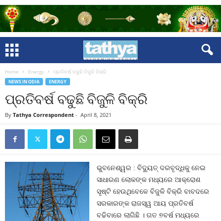
Home
Energy
ପ୍ରତିବର୍ଷ ବଢୁଛି ବିଜୁଳି ବିକ୍ରି
NEWS IN ODIA
ENERGY
ପ୍ରତିବର୍ଷ ବଢୁଛି ବିଜୁଳି ବିକ୍ରି
By
Tathya Correspondent
-
April 8, 2021
ଭୁବନେଶ୍ୱର : ବିଦ୍ୟୁତ୍‍ ଦରବୃଦ୍ଧିକୁ ନେଇ
ସାଧାରଣ ଲୋକଙ୍କ ମଧ୍ୟରେ ଆକ୍ରୋଶ
ସୃଷ୍ଟି ହେଉଥିବେଳେ ବିଜୁଳି ବିକ୍ରି ବାବଦରେ
ସରକାରଙ୍କ ରାଜସ୍ୱ ଆୟ ପ୍ରତିବର୍ଷ
ବଢିବାରେ ଲାଗିଛି । ଗତ ୭ବର୍ଷ ମଧ୍ୟରେ