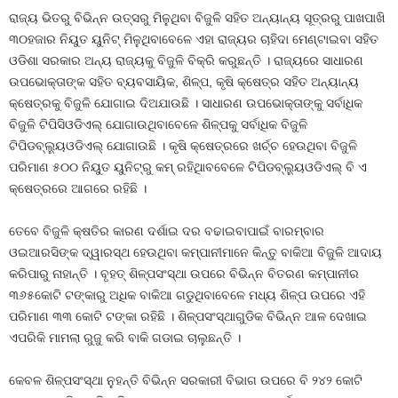
ରାଜ୍ୟ ଭିତରୁ ବିଭିନ୍ନ ଉତ୍ସରୁ ମିଳୁଥିବା ବିଜୁଳି ସହିତ ଅନ୍ୟାନ୍ୟ ସୂତ୍ରରୁ ପାଖପାଖି
୩୦ହଜାର ନିୟୁତ ୟୁନିଟ୍‍ ମିଳୁଥିବାବେଳେ ଏହା ରାଜ୍ୟର ଚାହିଦା ମେଣ୍ଟାଇବା ସହିତ
ଓଡିଶା ସରକାର ଅନ୍ୟ ରାଜ୍ୟକୁ ବିଜୁଳି ବିକ୍ରି କରୁଛନ୍ତି । ରାଜ୍ୟରେ ସାଧାରଣ
ଉପଭୋକ୍ତାଙ୍କ ସହିତ ବ୍ୟବସାୟିକ, ଶିଳ୍ପ, କୃଷି କ୍ଷେତ୍ର ସହିତ ଅନ୍ୟାନ୍ୟ
କ୍ଷେତ୍ରକୁ ବିଜୁଳି ଯୋଗାଇ ଦିଅଯାଉଛି । ସାଧାରଣ ଉପଭୋକ୍ତାଙ୍କୁ ସର୍ବାଧିକ
ବିଜୁଳି ଟିପିସିଓଡିଏଲ୍‍ ଯୋଗାଉଥିବାବେଳେ ଶିଳ୍ପକୁ ସର୍ବାଧିକ ବିଜୁଳି
ଟିପିଡବ୍ଲ୍ୟୁଓଡିଏଲ୍‍ ଯୋଗାଉଛି । କୃଷି କ୍ଷେତ୍ରରେ ଖର୍ଚ୍ଚ ହେଉଥିବା ବିଜୁଳି
ପରିମାଣ ୫୦୦ ନିୟୁତ ୟୁନିଟ୍‍ରୁ କମ୍‍ ରହିଥିାବବେଳେ ଟିପିଡବ୍ଲ୍ୟୁଓଡିଏଲ୍‍ ବି ଏ
କ୍ଷେତ୍ରରେ ଆଗରେ ରହିଛି ।
ତେବେ ବିଜୁଳି କ୍ଷତିର କାରଣ ଦର୍ଶାଇ ଦର ବଢାଇବାପାଇଁ ବାରମ୍ବାର
ଓଇଆରସିଙ୍କ ଦ୍ୱାରସ୍ଥ ହେଉଥିବା କମ୍ପାନୀମାନେ କିନ୍ତୁ ବାକିଆ ବିଜୁଳି ଆଦାୟ
କରିପାରୁ ନାହାନ୍ତି । ବୃହତ୍‍ ଶିଳ୍ପସଂସ୍ଥା ଉପରେ ବିଭିନ୍ନ ବିତରଣ କମ୍ପାନୀର
୩୬୫କୋଟି ଟଙ୍କାରୁ ଅଧିକ ବାକିଆ ଗଡୁଥିବାବେଳେ ମଧ୍ୟ ଶିଳ୍ପ ଉପରେ ଏହି
ପରିମାଣ ୩୩ କୋଟି ଟଙ୍କା ରହିଛି । ଶିଳ୍ପସଂସ୍ଥାଗୁଡିକ ବିଭିନ୍ନ ଆଳ ଦେଖାଇ
ଏପରିକି ମାମଲା ରୁଜୁ କରି ବାକି ଗଡାଇ ଚାଲୁଛନ୍ତି ।
କେବଳ ଶିଳ୍ପସଂସ୍ଥା ନୁହନ୍ତି ବିଭିନ୍ନ ସରକାରୀ ବିଭାଗ ଉପରେ ବି ୨୪୨ କୋଟି