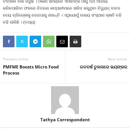
ଟଙ୍କାର ବାକି ଗଡୁଛି । ଠିକଣା ସମୟରେ ଏମାନଙ୍କ ଠାରୁ ଅର୍ଥ ଆଦାୟ
କରିନପାରିବା ଫଳରେ ବିତରଣ କମ୍ପାନୀମାନେ ଖରିଦ କରୁଥିବା ବିଦ୍ୟୁତ୍‍ ବାବଦ
ଦେୟ ଗ୍ରିଡ୍‍କୋକୁ ଦେଇପାରୁ ନାହାନ୍ତି । ଏଥିଯୋଗୁଁ ଉଭୟ ସଂସ୍ଥାର କ୍ଷତି ବଢି
ବଢି ଚାଲିଛି । (ତଥ୍ୟ)
Previous article
Next article
PMFME Boosts Micro Food
ଗତବର୍ଷ ତୁଳନାରେ ଭୟଙ୍କର
Process
Tathya Correspondent