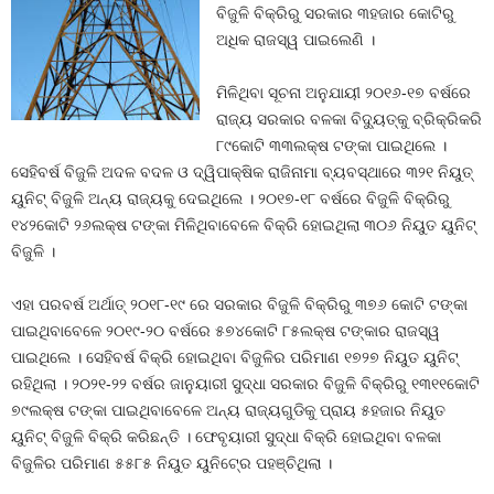
ବିଜୁଳି ବିକ୍ରିରୁ ସରକାର ୩ହଜାର କୋଟିରୁ
ଅଧିକ ରାଜସ୍ୱ ପାଇଲେଣି ।
ମିଳିଥିବା ସୂଚନା ଅନୁଯାୟୀ ୨୦୧୬-୧୭ ବର୍ଷରେ
ରାଜ୍ୟ ସରକାର ବଳକା ବିଦ୍ୟୁତ୍‍କୁ ବ୍ରିକ୍ରିକରି
୮୯କୋଟି ୩୩ଲକ୍ଷ ଟଙ୍କା ପାଇଥିଲେ ।
ସେହିବର୍ଷ ବିଜୁଳି ଅଦଳ ବଦଳ ଓ ଦ୍ୱିପାକ୍ଷିକ ରାଜିନାମା ବ୍ୟବସ୍ଥାରେ ୩୨୧ ନିୟୁତ୍‍
ୟୁନିଟ୍‍ ବିଜୁଳି ଅନ୍ୟ ରାଜ୍ୟକୁ ଦେଇଥିଲେ । ୨୦୧୭-୧୮ ବର୍ଷରେ ବିଜୁଳି ବିକ୍ରିରୁ
୧୪୨କୋଟି ୨୬ଲକ୍ଷ ଟଙ୍କା ମିଳିଥିବାବେଳେ ବିକ୍ରି ହୋଇଥିଲା ୩୦୬ ନିୟୁତ ୟୁନିଟ୍‍
ବିଜୁଳି ।
ଏହା ପରବର୍ଷ ଅର୍ଥାତ୍‍ ୨୦୧୮-୧୯ ରେ ସରକାର ବିଜୁଳି ବିକ୍ରିରୁ ୩୭୬ କୋଟି ଟଙ୍କା
ପାଇଥିବାବେଳେ ୨୦୧୯-୨୦ ବର୍ଷରେ ୫୭୪କୋଟି ୮୫ଲକ୍ଷ ଟଙ୍କାର ରାଜସ୍ୱ
ପାଇଥିଲେ । ସେହିବର୍ଷ ବିକ୍ରି ହୋଇଥିବା ବିଜୁଳିର ପରିମାଣ ୧୭୨୭ ନିୟୁତ ୟୁନିଟ୍‍
ରହିଥିଲା । ୨୦୨୧-୨୨ ବର୍ଷର ଜାନୁୟାରୀ ସୁଦ୍ଧା ସରକାର ବିଜୁଳି ବିକ୍ରିରୁ ୧୩୧୧କୋଟି
୭୯ଲକ୍ଷ ଟଙ୍କା ପାଇଥିବାବେଳେ ଅନ୍ୟ ରାଜ୍ୟଗୁଡିକୁ ପ୍ରାୟ ୫ହଜାର ନିୟୁତ
ୟୁନିଟ୍‍ ବିଜୁଳି ବିକ୍ରି କରିଛନ୍ତି । ଫେବୃୟାରୀ ସୁଦ୍ଧା ବିକ୍ରି ହୋଇଥିବା ବଳକା
ବିଜୁଳିର ପରିମାଣ ୫୫୮୫ ନିୟୁତ ୟୁନିଟ୍‍ରେ ପହଞ୍ଚିଥିଲା ।