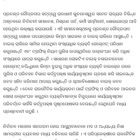
ପ୍ରଚଣ୍ଡ ରୌଦ୍ରତାପ ସତ୍ତ୍ୱେ ରାଜଧାନୀ ଭୁବନେଶ୍ୱର ସମେତ ରାଜ୍ୟର ବିଭିନ୍ନ
ଅଞ୍ଚଳରେ ନିର୍ବାଚନୀ ସମାବେଶ, ମିଶ୍ରଣ ପର୍ବ, କର୍ମୀ ସମ୍ମିଳନୀ, ଶୋଭାଯାତ୍ରା ଆଦି
ହେଉଥିବା ଲକ୍ଷ୍ୟ କରାଯାଉଛି । ଏହି ସମାବେଶସ୍ଥଳକୁ ପ୍ରଚଣ୍ଡ ରୌଦ୍ରପାତ
ସତ୍ତ୍ୱେ ଲୋକେ ପଦଯାତ୍ରାରେ କିମ୍ବା ସାଇକଲ ଓ ବାଇକ୍‍ ରାଲିରେ ଆସୁଛନ୍ତି ।
ବାଇକ୍‍ ରାଲିରେ ସାମିଲ ହେଉଥିବା ସଂଖ୍ୟାଧିକ ବ୍ୟକ୍ତି ହେଲ୍‍ମେଟ୍‍ ପରିଧାନ
କରୁନାହାନ୍ତି ଏବଂ ଟ୍ରାଫିକ୍‍ ନିୟମ ପୁଲିସ ଉପସ୍ଥିତିରେ ଉଲ୍ଲଂଘନ କରି ଅଧିକ
ସଂଖ୍ୟାରେ ଯାତ୍ରା କରୁଛନ୍ତି । ସାଧାରଣ ଲୋକଟିଏ ବାଇକ୍‍ ଚଳାଇବାବେଳେ
ହେଲ୍‍ମେଟ୍‍ ନପିନ୍ଧିଲେ କିମ୍ବା ଦୁଇରୁ ଅଧିକ ସଂଖ୍ୟକ ବ୍ୟକ୍ତି ବାଇକ୍‍ରେ ଗଲେ
ପୁଲିସ ଓ ପରିବହନ ବିଭାଗ କର୍ତ୍ତୃପକ୍ଷ କାର୍ଯ୍ୟାନୁଷ୍ଠାନ ଗ୍ରହଣ କରି ଲାଇସେନ୍ସ
ଜବତ ସହିତ ଜରିମାନା ଆଦାୟ କରୁଛନ୍ତି ଓ ସ୍ଥଳବିଶେଷରେ ବାଇକ୍‍ ଜବତ
କରୁଛନ୍ତି । ତେବେ ରାଜନୈତିକ କାର୍ଯ୍ୟକ୍ରମ ପାଇଁ ଟ୍ରାଫିକ୍‍ ଓ ପରିବହନ ଆଇନର
ଖୋଲା ଉଲ୍ଲଂଘନ କରୁଥିବା ବ୍ୟକ୍ତିମାନଙ୍କ ବିରୁଦ୍ଧରେ କାର୍ଯ୍ୟାନୁଷ୍ଠାନ
ପରିବର୍ତ୍ତେ କାହିଁକି କର୍ତ୍ତୃପକ୍ଷ ପୃଷ୍ଠପୋଷକତା ଦେଉଛନ୍ତି ସେଥିଘେନି ମଧ୍ୟ
ପ୍ରଶ୍ନବାଚୀ ଉଠୁଛି ।
ନିର୍ବାଚନ ମାହୋଲ ସରଗରମ ହୋଇ ଆସୁଥିବାବେଳେ ମଦ ଓ ଅନ୍ୟାନ୍ୟ ନିଶା
ସାମଗ୍ରୀର ବ୍ୟବହାର ମଧ୍ୟ ବଢିବାରେ ଲାଗିଛି । ଏ ପରିପ୍ରେକ୍ଷୀରେ ରାଜନୈତିକ