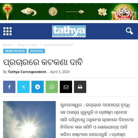
Home
News in Odia
ପ୍ରଚାରରେ କଟକଣା ଦାବି
NEWS IN ODIA
POLITICS
ପ୍ରଚାରରେ କଟକଣା ଦାବି
By
Tathya Correspondent
-
April 5, 2024
ଭୁବନେଶ୍ୱର : ରାଜ୍ୟରେ ତାପମାତ୍ରା ବୃଦ୍ଧି
ସହ ଅସହ୍ୟ ଗୁଳୁଗୁଳି ଓ ଗ୍ରୀଷ୍ମ ପ୍ରବାହ
ଲାଗି ରହିଥିବାରୁ ଅଧିକାଂଶ ସ୍ଥାନରେ ଦିନବେଳା
ନିର୍ବାଚନ ସଭା ସମିତି ଓ ଶୋଭାଯାତ୍ରା ଆଦି
କରିବା କଷ୍ଟକର ହୋଇପଡୁଛି । ଗ୍ରୀଷ୍ମ