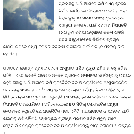
ପ୍ରବାହକୁ ଆଖି ଆଗରେ ରଖି ମଧ୍ୟାହ୍ନରେ
ନିର୍ମାଣ କାର୍ଯ୍ୟରେ ନିୟୋଜନ ନ କରିବା ଏବଂ
ଶିକ୍ଷାନୁଷ୍ଠାନ ସମେତ ସଂଖ୍ୟାଧିକ ଦପ୍ତର
ସକାଳୁଆ ଚଳାଇବା ପାଇଁ ସରକାର ନିଷ୍ପତ୍ତି
ନେଇଥିବା ପରିପ୍ରେକ୍ଷୀରେ ତତଲା ଝାଞ୍ଜି
ପବନ ବହୁଥିବାବେଳେ ନିର୍ବାଚନ ପ୍ରଚାର
କାର୍ଯ୍ୟ ଉପରେ ମଧ୍ୟ କମିଶନ କଟକଣା ଲଗାଇବା ପାଇଁ ବିଭିନ୍ନ ମହଲରୁ ଦାବି
ହେଉଛି ।
ଅତୀତରେ ଗ୍ରୀଷ୍ମ ପ୍ରବାହ ବେଳେ ଅଂଶୁଘାତ ଜନିତ ମୃତ୍ୟୁ ଘଟିବାର ବହୁ ନଜିର
ରହିଛି । ଏବେ ଯେଭଳି ରାଜ୍ୟର ଅନେକ ସ୍ଥାନରେ ତାପମାତ୍ରା ୪୦ଡିଗ୍ରୀରୁ ଉପରେ
ରହୁଛି ତାହାକୁ ଆଖି ଆଗରେ ରଖି ରାଜନୈତିକ ଦଳ ଓ ପ୍ରାର୍ଥୀମାନେ ଅଂଶୁଘାତଜନିତ
ସମସ୍ୟାକୁ ଏଡାଇବା ପାଇଁ ମଧ୍ୟାହ୍ନରେ ପ୍ରଚାର କାର୍ଯ୍ୟରୁ ବିରତ ରହିବା ଲାଗି
ବିଭିନ୍ନ ମହଲ ମତ ପ୍ରକାଶ କରୁଛନ୍ତି । ଏ ସଂକ୍ରାନ୍ତରେ ନିର୍ବାଚନ କମିଶନ କେବଳ
ନିଷ୍ପତ୍ତି ନେଇପାରିବେ । ପରିବେଶପ୍ରେମୀ ଓ ସିଭିଲ୍‍ ସୋସାଇଟିର ଛାମୁଆ
ନେତାମାନେ କହୁଛନ୍ତି ଯେ ରାଜନୈତିକ ସଭା, ସମିତି, ଶୋଭାଯାତ୍ରା ଓ ପ୍ରଚାର ଆଦି
କାରଣରୁ ଯଦି କୌଣସି ଲୋକଙ୍କର ଗ୍ରୀଷ୍ମ ପ୍ରବାହ ଜନିତ ମୃତ୍ୟୁ ଘଟେ
ସେଥିପାଇଁ ସମ୍ପୃକ୍ତ ରାଜନୈତିକ ଦଳ ଓ ପ୍ରାର୍ଥୀମାନଙ୍କୁ ଦାୟୀ କରାଯିବା ଆବଶ୍ୟକ
।