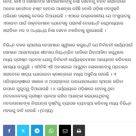
ନେତା, କର୍ମୀ ଓ ସେମାନଙ୍କ ସମର୍ଥକମାନଙ୍କୁ ନିଶା ସେବନରୁ ବିରତ କରାନଗଲେ
ଅନେକ ଧନଜୀବନ ନଷ୍ଟ ହେବାର ଆଶଙ୍କା ରହିଛି ବୋଲି ଓଡ଼ିଶା ମଦମୁକ୍ତି
ଅଭିଯାନ ପକ୍ଷରୁ ଚେତାଇ ଦିଆଯାଇଛି । ଏଠାରେ ଉଲ୍ଲେଖନୀୟ ଯେ ଅଂଶୁଘାତକୁ
ଏଡାଇବା ପାଇଁ ଡାକ୍ତରମାନେ ଯେତେସବୁ ପରାମର୍ଶ ଦେଉଛନ୍ତି ସେଥିମଧ୍ୟରେ
ଖରାଦିନେ ମଦ ଓ ଅନ୍ୟାନ୍ୟ ନିଶା ସେବନ ନକରିବାକୁ କୁହାଯାଉଛି ।
ବିଭିନ୍ନ ଦଳର ସ୍ଥାନୀୟ ନେତାମାନେ ସ୍ୱୀକାର କରୁଛନ୍ତି ଯେ ନିର୍ବାଚନୀ କାର୍ଯ୍ୟପାଇଁ
ସେମାନେ ଆରାମଦାୟକ ଶୀତତାପ ନିୟନ୍ତ୍ରିତ ଗାଡିରେ ଯିବାଆସିବା କରୁଥିଲେ
ମଧ୍ୟ ଗ୍ରୀଷ୍ମ ପ୍ରବାହ ଯୋଗୁ ନିର୍ବାଚନୀ କାର୍ଯ୍ୟକ୍ରମମାନ ଆୟୋଜନ କରିବାରେ
ସମସ୍ୟା ଉପୁଜୁଛି । ଏମିତିକି ଏହି ଅବସରରେ ଆସୁଥିବା ଲୋକମାନଙ୍କୁ ପ୍ରଚଣ୍ଡ
ଖରାବେଳେ ଖାଦ୍ୟ ଯୋଗାଇବା କ୍ଷେତ୍ରରେ ମଧ୍ୟ ଅସୁବିଧା ହେଉଛି । ଏ
ପରିପ୍ରେକ୍ଷୀରେ ସକାଳେ ଓ ଅପରାହ୍ନରେ ଗଣଯୋଗାଯୋଗ ସ୍ଥାପନ କରିବା
ଉପରେ ଗୁରୁତ୍ୱ ଦିଆଯାଉଛି । ୪ ପର୍ଯ୍ୟାୟରେ ଓଡ଼ିଶାରେ ହେବାକୁ ଥିବା
ମତଦାନବେଳକୁ ଗ୍ରୀଷ୍ମ ପ୍ରବାହ ରହିବା ଆଶଙ୍କା କରାଯାଉଥିବାରୁ
ମତଦାତାମାନଙ୍କ ନିରାପତ୍ତା ଦୃଷ୍ଟିରୁ ବ୍ୟାପକ ବ୍ୟବସ୍ଥା କରିବାକୁ ମଧ୍ୟ ବିଭିନ୍ନ
ମହଲରୁ ଦାବି ହେଉଛି । (ତଥ୍ୟ)