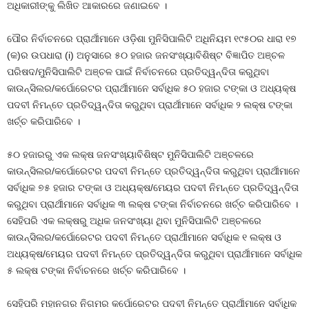
ଅଧିକାରୀଙ୍କୁ ଲିଖିତ ଆକାରରେ ଜଣାଇବେ ।
ପୌର ନିର୍ବାଚନରେ ପ୍ରାର୍ଥୀମାନେ ଓଡ଼ିଶା ମୁନିସିପାଲିଟି ଅଧିନିୟମ ୧୯୫୦ର ଧାରା ୧୭
(କ)ର ଉପଧାରା (i) ଅନୁସାରେ ୫୦ ହଜାର ଜନସଂଖ୍ୟାବିଶିଷ୍ଟ ବିଜ୍ଞାପିତ ଅଞ୍ଚଳ
ପରିଷଦ/ମୁନିସିପାଲିଟି ଅଞ୍ଚଳ ପାଇଁ ନିର୍ବାଚନରେ ପ୍ରତିଦ୍ୱନ୍ଦିତା କରୁଥିବା
କାଉନ୍‌ସିଲର/କର୍ପୋରେଟର ପ୍ରାର୍ଥୀମାନେ ସର୍ବାଧିକ ୫୦ ହଜାର ଟଙ୍କା ଓ ଅଧ୍ୟକ୍ଷ
ପଦବୀ ନିମନ୍ତେ ପ୍ରତିଦ୍ୱନ୍ଦିତା କରୁଥିବା ପ୍ରାର୍ଥୀମାନେ ସର୍ବାଧିକ ୨ ଲକ୍ଷ ଟଙ୍କା
ଖର୍ଚ୍ଚ କରିପାରିବେ ।
୫୦ ହଜାରରୁ ଏକ ଲକ୍ଷ ଜନସଂଖ୍ୟାବିଶିଷ୍ଟ ମୁନିସିପାଲିଟି ଅଞ୍ଚଳରେ
କାଉନ୍‌ସିଲର/କର୍ପୋରେଟର ପଦବୀ ନିମନ୍ତେ ପ୍ରତିଦ୍ୱନ୍ଦିତା କରୁଥିବା ପ୍ରାର୍ଥୀମାନେ
ସର୍ବାଧିକ ୭୫ ହଜାର ଟଙ୍କା ଓ ଅଧ୍ୟକ୍ଷ/ମେୟର ପଦବୀ ନିମନ୍ତେ ପ୍ରତିଦ୍ୱନ୍ଦିତା
କରୁଥିବା ପ୍ରାର୍ଥୀମାନେ ସର୍ବାଧିକ ୩ ଲକ୍ଷ ଟଙ୍କା ନିର୍ବାଚନରେ ଖର୍ଚ୍ଚ କରିପାରିବେ ।
ସେହିପରି ଏକ ଲକ୍ଷରୁ ଅଧିକ ଜନସଂଖ୍ୟା ଥିବା ମୁନିସିପାଲିଟି ଅଞ୍ଚଳରେ
କାଉନ୍‌ସିଲର/କର୍ପୋରେଟର ପଦବୀ ନିମନ୍ତେ ପ୍ରାର୍ଥୀମାନେ ସର୍ବାଧିକ ୧ ଲକ୍ଷ ଓ
ଅଧ୍ୟକ୍ଷ/ମେୟର ପଦବୀ ନିମନ୍ତେ ପ୍ରତିଦ୍ୱନ୍ଦିତା କରୁଥିବା ପ୍ରାର୍ଥୀମାନେ ସର୍ବାଧିକ
୫ ଲକ୍ଷ ଟଙ୍କା ନିର୍ବାଚନରେ ଖର୍ଚ୍ଚ କରିପାରିବେ ।
ସେହିପରି ମହାନଗର ନିଗମର କର୍ପୋରେଟର ପଦବୀ ନିମନ୍ତେ ପ୍ରାର୍ଥୀମାନେ ସର୍ବାଧିକ