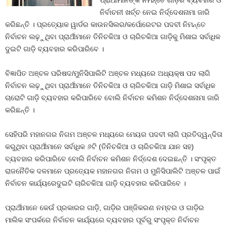
ପ୍ରାର୍ଥୀମାନଙ୍କ ନିମନ୍ତେ ଗାଡ଼ିର ବ୍ୟବହାର ଓ
ନିର୍ବାଚନୀ ଖର୍ଚ୍ଚ ନେଇ ନିର୍ଦ୍ଦେଶନାମା ଜାରି
କରିଛନ୍ତି । ପ୍ରତ୍ୟୋକ ୱାର୍ଡର କାଉନସିଲର/କର୍ପୋରେଟର ପଦବୀ ନିମନ୍ତେ
ନିର୍ବାଚନ ଲଢ଼ୁଥିବା ପ୍ରାର୍ଥୀମାନେ ତିନିଚକିଆ ଓ ଚାରିଚକିଆ ଗାଡ଼ିକୁ ମିଶାଇ ସର୍ବାଧିକ
ଦୁଇଟି ଗାଡ଼ି ବ୍ୟବହାର କରିପାରିବେ ।
ବିଜ୍ଞାପିତ ଅଞ୍ଚଳ ପରିଷଦ/ମୁନିସିପାଲିଟି ଅଞ୍ଚଳ ମଧ୍ୟରେ ଅଧ୍ୟକ୍ଷ ପଦ ଲାଗି
ନିର୍ବାଚନ ଲଢ଼ୁଥିବା ପ୍ରାର୍ଥୀମାନେ ତିନିଚକିଆ ଓ ଚାରିଚକିଆ ଗାଡ଼ି ମିଶାଇ ସର୍ବାଧିକ
ଚାରୋଟି ଗାଡ଼ି ବ୍ୟବହାର କରିପାରିବେ ବୋଲି ନିର୍ବାଚନ କମିଶନ ନିର୍ଦ୍ଦେଶନାମା ଜାରି
କରିଛନ୍ତି ।
ସେହିପରି ମହାନଗର ନିଗମ ଅଞ୍ଚଳ ମଧ୍ୟରେ ମେୟର ପଦବୀ ଲାଗି ପ୍ରତିଦ୍ୱନ୍ଦିତା
କରୁଥିବା ପ୍ରାର୍ଥୀମାନେ ସର୍ବାଧିକ ୬ଟି (ତିନିଚକିଆ ଓ ଚାରିଚକିଆ ଯାନ ସହ)
ବ୍ୟବହାର କରିପାରିବେ ବୋଲି ନିର୍ବାଚନ କମିଶନ ନିର୍ଦ୍ଦେଶ ଦେଇଛନ୍ତି । ସଂପୃକ୍ତ
ରାଜନୈତିକ ଦଳମାନେ ପ୍ରତ୍ୟେକ ମହାନଗର ନିଗମ ଓ ମୁନିସିପାଲିଟି ଅଞ୍ଚଳ ପାଇଁ
ନିର୍ବାଚନ କାର୍ଯ୍ୟରେଦୁଇଟି ଚାରିଚକିଆ ଗାଡ଼ି ବ୍ୟବହାର କରିପାରିବେ ।
ପ୍ରାର୍ଥୀମାନେ କେଉଁ ପ୍ରକାରର ଗାଡ଼ି, ଗାଡ଼ିର ପଞ୍ଜିକରଣ ନମ୍ବର ଓ ଗାଡ଼ିର
ମାଲିକ ସଂପର୍କରେ ନିର୍ବାଚନ କାର୍ଯ୍ୟରେ ବ୍ୟବହାର ପୂର୍ବରୁ ସଂପୃକ୍ତ ନିର୍ବାଚନ