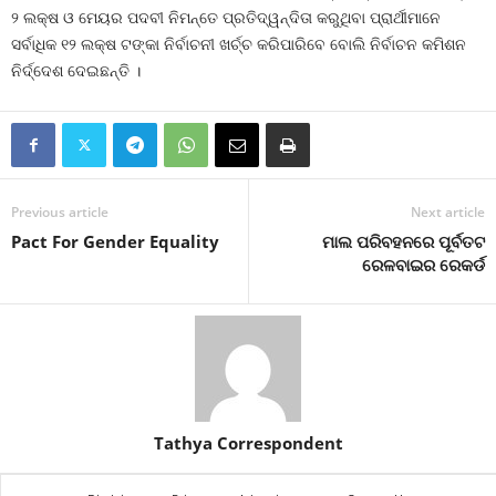
୨ ଲକ୍ଷ ଓ ମେୟର ପଦବୀ ନିମନ୍ତେ ପ୍ରତିଦ୍ୱନ୍ଦିତା କରୁଥିବା ପ୍ରାର୍ଥୀମାନେ
ସର୍ବାଧିକ ୧୨ ଲକ୍ଷ ଟଙ୍କା ନିର୍ବାଚନୀ ଖର୍ଚ୍ଚ କରିପାରିବେ ବୋଲି ନିର୍ବାଚନ କମିଶନ
ନିର୍ଦ୍ଦେଶ ଦେଇଛନ୍ତି ।
Previous article
Next article
Pact For Gender Equality
ମାଲ ପରିବହନରେ ପୂର୍ବତଟ
ରେଳବାଇର ରେକର୍ଡ
Tathya Correspondent