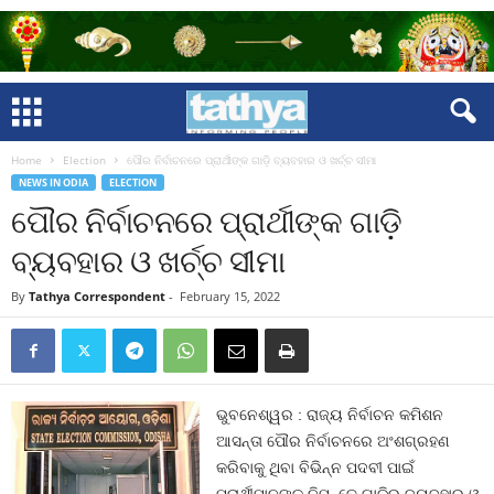
Home
Election
ପୌର ନିର୍ବାଚନରେ ପ୍ରାର୍ଥୀଙ୍କ ଗାଡ଼ି ବ୍ୟବହାର ଓ ଖର୍ଚ୍ଚ ସୀମା
NEWS IN ODIA
ELECTION
ପୌର ନିର୍ବାଚନରେ ପ୍ରାର୍ଥୀଙ୍କ ଗାଡ଼ି
ବ୍ୟବହାର ଓ ଖର୍ଚ୍ଚ ସୀମା
By
Tathya Correspondent
-
February 15, 2022
ଭୁବନେଶ୍ୱର : ରାଜ୍ୟ ନିର୍ବାଚନ କମିଶନ
ଆସନ୍ତା ପୌର ନିର୍ବାଚନରେ ଅଂଶଗ୍ରହଣ
କରିବାକୁ ଥିବା ବିଭିନ୍ନ ପଦବୀ ପାଇଁ