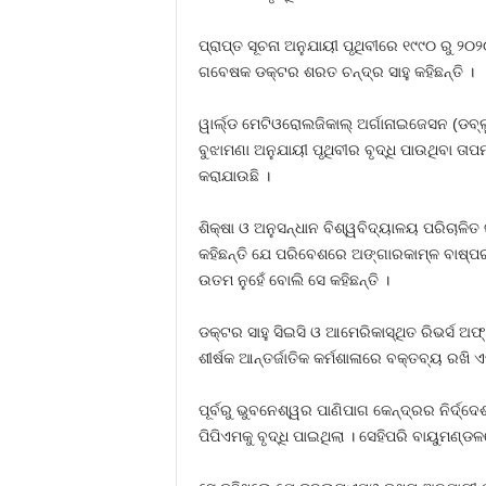
ପ୍ରାପ୍ତ ସୂଚନା ଅନୁଯାୟୀ ପୃଥିବୀରେ ୧୯୯୦ ରୁ ୨୦
ଗବେଷକ ଡକ୍ଟର ଶରତ ଚନ୍ଦ୍ର ସାହୁ କହିଛନ୍ତି ।
ୱାର୍ଲ୍ଡ ମେଟିଓରୋଲଜିକାଲ୍ ଅର୍ଗାନାଇଜେସନ (ଡବ
ବୁଝାମଣା ଅନୁଯାୟୀ ପୃଥିବୀର ବୃଦ୍ଧି ପାଉଥିବା ତାପ
କରାଯାଉଛି ।
ଶିକ୍ଷା ଓ ଅନୁସନ୍ଧାନ ବିଶ୍ୱବିଦ୍ୟାଳୟ ପରିଚାଳି
କହିଛନ୍ତି ଯେ ପରିବେଶରେ ଅଙ୍ଗାରକାମ୍ଳ ବାଷ୍ପର ପ
ଉତମ ନୁହେଁ ବୋଲି ସେ କହିଛନ୍ତି ।
ଡକ୍ଟର ସାହୁ ସିଇସି ଓ ଆମେରିକାସ୍ଥିତ ରିଭର୍ସ 
ଶୀର୍ଷକ ଆନ୍ତର୍ଜାତିକ କର୍ମଶାଳାରେ ବକ୍ତବ୍ୟ ରଖି ଏ
ପୂର୍ବରୁ ଭୁବନେଶ୍ୱର ପାଣିପାଗ କେନ୍ଦ୍ରର ନିର୍ଦ
ପିପିଏମକୁ ବୃଦ୍ଧି ପାଇଥିଲା । ସେହିପରି ବାୟୁମଣ