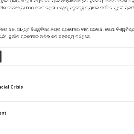
ପୃଥିବୀ ପ୍ରାୟ ୩ ରୁ ୫ ନିୟୁତ ବର୍ଷ ପୂର୍ବେ ଅଙ୍ଗାରକାମ୍ଳର ତୁଳନୀୟ ଏକତ୍ରୀକରଣ ଅ
ଥିବୀର ଜନସଂଖ୍ୟା ୮୦୦ କୋଟି ନଥିଲା । ଏଥିରୁ ସବୁଜଗୃହ ଗ୍ୟାସର ନିର୍ଗମନ ପୃଥିବୀ ପ
ଶ୍ରୀ ସୁବିଜୟ ଦତ, ଆନ୍ଧ୍ର ବିଶ୍ୱବିଦ୍ୟାଳୟର ପ୍ରଫେସର ବାଲା ପ୍ରସାଦ, ସୋଆ ବିଶ୍ୱ
ନିୟରିଂ, ବୁର୍ଲାର ପ୍ରଫେସର ଅନିଲ କର ବକ୍ତବ୍ୟ ରଖିଥିଲେ ।
cial Crisis
ent