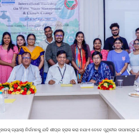
‌ହାଉସ୍ ଗ୍ୟାସ) ନିର୍ଗମନକୁ ଯଦି ଶୀଘ୍ର ହ୍ରାସ କରା ନଯାଏ ତେବେ ପୃଥିବୀର ତାପମାତ୍ରା 