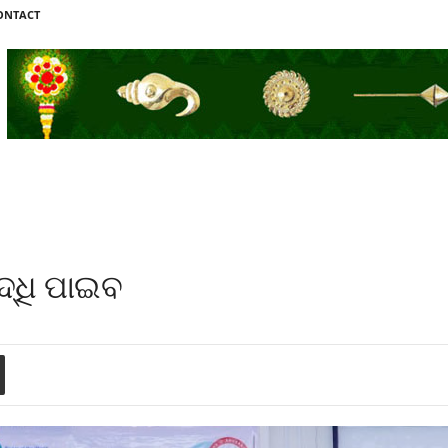
ONTACT
ୃଦ୍ଧି ପାଇବ