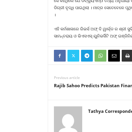
ସେ କହିଥିଲେ ଯେ ଡବ୍ଲ୍ୟୁଏମ୍‌ଓ ତଥ୍ୟ ଅନୁଯାୟୀ 
ଡିଗ୍ରୀ ବୃଦ୍ଧି ପାଇଥିଲା । ମାତ୍ର ସେତେବେଳେ ପୃ
।
ଏହି କର୍ମଶାଳାରେ ରିଭର୍ସ ଅଫ୍ ଦି ୱାର୍ଲ୍ଡ ର 
ସାମନ୍ତରାୟ ଓ ଭିଏସଏସ୍ ୟୁନିଭର୍ସିଟି ଅଫ୍ ଇଞ୍ଜି
Previous article
Rajib Sahoo Predicts Pakistan Finan
Tathya Correspond