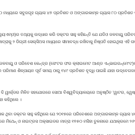
୨୦ ମଧ୍ୟରେ ସବୁଜଗୃହ ଗ୍ୟାସ ୪୭ ପ୍ରତିଶତ ଓ ଅଙ୍ଗାରକାମ୍ଳ ଗ୍ୟାସ ୮୦ ପ୍ରତିଶତ ବୃଦ
୍ଲ୍ୟୁଏମ୍‌ଓ)ର ତଥ୍ୟକୁ ଉଦ୍ଧାର କରି ଡକ୍ଟର ସାହୁ କହିଛନ୍ତି ଯେ ଯଦିଓ ଜଳବାୟୁ ପର
ମାତ୍ରାକୁ ୨ ଡିଗ୍ରୀ ସେଲ୍‌ସିଅସ ମଧ୍ୟରେ ସୀମାବଦ୍ଧ ରଖିବାକୁ ନିଷ୍ପତି ହୋଇଥିଲା ଏହି 
ତ ଜଳବାୟୁ ଓ ପରିବେଶ କେନ୍ଦ୍ର (ସେଂଟର ଫର କ୍ଲାଇମେଟ ଆଣ୍ଡ ଏନ୍‌ଭାଇରନ୍‌ମେଂଟ)ର ନ
ରିମାଣ ଶିଳ୍ପାୟନ ପୂର୍ବ ସମୟ ଠାରୁ ୧୪୯ ପ୍ରତିଶତ ବୃଦ୍ଧି ପାଇଛି ଯାହା ଉଦ୍‌ବେଗଜନ
ଅଫ୍ ଦି ୱାର୍ଲ୍ଡର ମିଳିତ ସହଯୋଗରେ ସୋଆ ବିଶ୍ୱବିଦ୍ୟାଳୟରେ ଅନୁଷ୍ଠିତ ‘ୱାଟର, ୱ
ହା କହିଥିଲେ ।
୍ଦେଶକ ଥିବା ଡକ୍ଟର ସାହୁ କହିଥିଲେ ଯେ ୨୦୧୫ରେ ପରିବେଶରେ ଅଙ୍ଗାରକାମ୍ଳ ଗ୍ୟାସ 
୍ଡଳରେ ମିଥେନ୍ ଓ ନାଇଟ୍ରସ ଅକ୍ସାଇଡର ମାତ୍ରା ୧୭୫୦ ମସିହା ତୁଳନାରେ ଯଥାକ୍ରମେ ୨୬୨