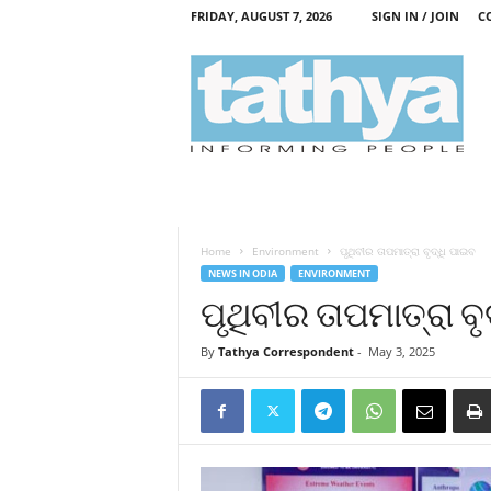
FRIDAY, AUGUST 7, 2026
SIGN IN / JOIN
C
T
a
t
h
y
a
Home
Environment
ପୃଥିବୀର ତାପମାତ୍ରା ବୃଦ୍ଧି ପାଇବ
NEWS IN ODIA
ENVIRONMENT
ପୃଥିବୀର ତାପମାତ୍ରା ବ
By
Tathya Correspondent
-
May 3, 2025