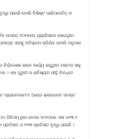
୍ଧି ପାଇଛି ବୋଲି ବିଶିଷ୍ଟ ପାଣିପାଗବିତ୍ ଓ
ିବର୍ତନ ଉପରେ ୨୦୧୫ରେ ପ୍ୟାରିସରେ ହୋଇଥିବା
ତାପମାତ୍ରା ଏହାକୁ ଅତିକ୍ରମ କରିଯିବ ବୋଲି ଅନୁମାନ
ିର୍ଦ୍ଦେଶକ ଭାବେ କାର୍ଯ୍ୟ କରୁଥିବା ଡକ୍ଟର ସାହୁ
କ । ଏହା ପୃଥିବୀ ଓ ଭବିଷ୍ୟତ ପୀଢ଼ି ନିମନ୍ତେ
େଷ୍ଟ ମ୍ୟାନେଜମେଂଟ ଆଣ୍ଡ କ୍ଲାଇମେଟ ଚେଞ୍ଜ’
୪୦୦ ପିପିଏମ୍ ଥିବା ବେଳେ ୨୦୨୦ରେ ଏହା ୪୧୩.୨
 ପ୍ରତିଶତ ଓ ୧୨୩ ପ୍ରତିଶତ ବୃଦ୍ଧି ପାଇଛି ।