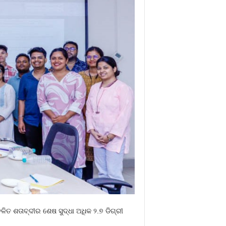
ଚଳିତ ଶତାବ୍ଦୀର ଶେଷ ସୁଦ୍ଧା ଅଧିକ ୨.୭ ଡିଗ୍ରୀ