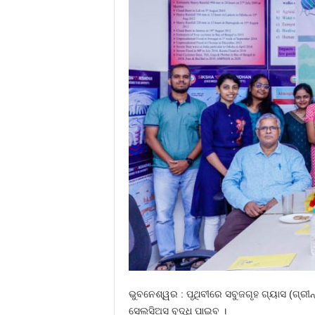
ଭୁବନେଶ୍ୱର : ପୃଥିବୀରେ ସବୁଜଗୃହ ଗ୍ୟାସ (ଗ୍ରୀନ୍
ସେଲସିଅସ ବୃଦ୍ଧି ପାଇବ ।