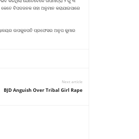
ନୁଭବ କରିଥିଲା ଯେତେବେଳେ ତାପମାତ୍ରା ୨ ରୁ ୩
୍ରତି କେତେ ବିପଦଜନକ ତାହା ଅନୁମାନ କରାଯାଇପାରେ
ବିଦ୍ୟାଳୟର ଉପକୁଳପତି ପ୍ରଫେସର ଅନୁପ କୁମାର
Next article
BJD Anguish Over Tribal Girl Rape