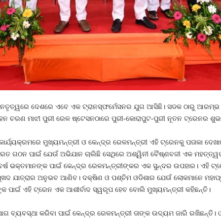
 ନେତୃତ୍ୱରେ ଦେଶରେ ଏବେ ଏକ ଟ୍ରାନସ୍‌ଫର୍ମେସନର ଯୁଗ ଆସିଛି। ସଡକ ଠାରୁ ଆରମ୍ଭ
ମୋହନ ଚରଣ ମାଝୀ ପୁରୀ ରେଳ ଷ୍ଟେସନଠାରେ ପୁରୀ-କୋରାପୁଟ-ପୁରୀ ନୂତନ ଟ୍ରେନର ଶୁ
୍ଯ୍ୟକ୍ରମରେ ମୁଖ୍ୟମନ୍ତ୍ରୀ ଓ କେନ୍ଦ୍ର ରେଳମନ୍ତ୍ରୀ ଏହି ଟ୍ରେନକୁ ପତାକା ଦେଖାଇ
ରତ ଗଠନ ପାଇଁ ଯେଉଁ ଅଭିଯାନ ଚାଲିଛି ସେଥିରେ ଅଶ୍ୱିନୀ ବୈଷ୍ଣବଜୀ ଏକ ମହତ୍ତ୍ୱପୂର୍
ବର୍ଷ ଭକ୍ତମାନଙ୍କ ପାଇଁ କେନ୍ଦ୍ର ରେଳମନ୍ତ୍ରୀଙ୍କର ଏକ ସୁନ୍ଦର ଉପହାର। ଏହି ଟ୍ରେନ 
ୁଖଦ ଯାତ୍ରାର ଅନୁଭବ ଆଣିବ। ଦକ୍ଷିଣ ଓ ପଶ୍ଚିମ ଓଡିଶାର ଯେଉଁ ଲୋକମାନେ ମହାପ୍ରଭୁ
ପାଇଁ ଏହି ଟ୍ରେନ ଏକ ଆଶୀର୍ବାଦ ସ୍ୱରୂପ ହେବ ବୋଲି ମୁଖ୍ୟମନ୍ତ୍ରୀ କହିଛନ୍ତି।
ଗ ବ୍ୟବସ୍ଥା କରିବା ପାଇଁ କେନ୍ଦ୍ର ରେଳମନ୍ତ୍ରୀ ତାଙ୍କ ଉଦ୍ୟମ ଜାରି ରଖିଛନ୍ତି। 