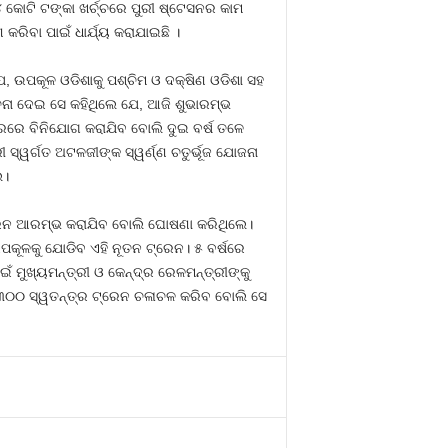
 କୋଟି ଟଙ୍କା ଖର୍ଚ୍ଚରେ ପୁରୀ ଷ୍ଟେସନର କାମ
 କରିବା ପାଇଁ ଧାର୍ଯ୍ୟ କରାଯାଇଛି ।
, ଉପକୂଳ ଓଡିଶାକୁ ପଶ୍ଚିମ ଓ ଦକ୍ଷିଣ ଓଡିଶା ସହ
ୂଚନା ଦେଇ ସେ କହିଥିଲେ ଯେ, ଆଜି ଶୁଭାରମ୍ଭ
୍ରରେ ବିନିଯୋଗ କରାଯିବ ବୋଲି ଦୁଇ ବର୍ଷ ତଳେ
 ସ୍ୱର୍ଗତ ଅଟଳଜୀଙ୍କ ସ୍ୱର୍ଣ୍ଣ ଚତୁର୍ଭୂଜ ଯୋଜନା
େ।
୍ରେନ ଆରମ୍ଭ କରାଯିବ ବୋଲି ଘୋଷଣା କରିଥିଲେ।
ଉପକୂଳକୁ ଯୋଡିବ ଏହି ନୂତନ ଟ୍ରେନ। ୫ ବର୍ଷରେ
ଇଁ ମୁଖ୍ୟମନ୍ତ୍ରୀ ଓ କେନ୍ଦ୍ର ରେଳମନ୍ତ୍ରୀଙ୍କୁ
 ୩୦୦ ସ୍ୱତନ୍ତ୍ର ଟ୍ରେନ ଚଳାଚଳ କରିବ ବୋଲି ସେ