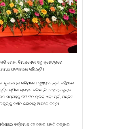
 କରି ରେଳ, ବିମାନସେବା ସବୁ କ୍ଷେତ୍ରରେ
ଭାରମ୍ଭ ଅବସରରେ କହିଛନ୍ତି।
 ଶୁଭାରମ୍ଭ କରିଥିଲେ। ମୁଖ୍ୟମନ୍ତ୍ରୀ କହିଥିଲେ
ଣ୍ଣ ଭୂମିକା ଗ୍ରହଣ କରିଛନ୍ତି। ମହାପ୍ରଭୁଙ୍କ
ସପ୍ତାହକୁ ତିନି ଦିନ ଚାଲିବ ଏବଂ ପୂର୍ବ, ପଶ୍ଚିମ
ଙ୍କୁ ଦର୍ଶନ କରିବାକୁ ଆସିବେ କିମ୍ବା
ଓଡିଶାରେ ବର୍ତ୍ତମାନ ୯୭ ହଜାର କୋଟି ଟଙ୍କାର