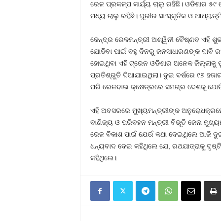
ରେଳ ପ୍ରକଳ୍ପ କାର୍ଯ୍ୟ ଚାଲୁ ରହିଛି। ଓଡିଶାର 
ମଧ୍ୟ ଚାଲୁ ରହିଛି। ପୁରୀର ସାଂସ୍କୃତିକ ଓ ଆଧ୍ୟତ୍ମ
କେନ୍ଦ୍ର ରେଳମନ୍ତ୍ରୀ ଅଶ୍ୱିନୀ ବୈଷ୍ଣବ ଏହି ଶ
ଯୋଡିବା ପାଇଁ ବହୁ ଦିନରୁ ଜନସାଧାରଣଙ୍କ ଦାବି ରହ
ହୋଇଥିବା ଏହି ଟ୍ରେନ ଓଡିଶାର ଅନେକ ଜିଲ୍ଲାକୁ ପ
ପ୍ରତିଶ୍ରୁତି ଦିଆଯାଇଥିଲା। ଦୁଇ ବର୍ଷରେ ୯୭ ହଜା
ପରି ରେଳବାଇ କ୍ଷେତ୍ରରେ ସମଗ୍ର ଦେଶକୁ ଯୋଡିବା 
ଏହି ଅବସରରେ ମୁଖ୍ୟମନ୍ତ୍ରୀଙ୍କ ଅନୁରୋଧକ୍ରମେ
ବାଣିଜ୍ୟ ଓ ପରିବହନ ମନ୍ତ୍ରୀ ବିଭୂତି ଜେନା ମୁଖ
ରେଳ ବିକାଶ ପାଇଁ ଯେଉଁ କଥା ଦେଇଥିଲେ ଆଜି ଦୁଇ ବ
ଧନ୍ୟବାଦ ଦେଇ କହିଥିଲେ ଯେ, ରଥଯାତ୍ରାକୁ ଦୃଷ
କହିଥିଲେ।