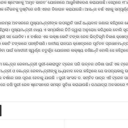
୫୯ ରେଳ ଷ୍ଟେସନକୁ ‘ଅମୃତ ଭାରତ’ ଯୋଜନାରେ ଆଧୁନିକୀକରଣ କରାଯାଉଛି। ସେଥିରେ ୧୮୪
ିକ ବୈଭବକୁ ଦୃଷ୍ଟିରେ ରଖି ଏହାର ଡିଜାଇନ କରାଯାଇଛି। ଆସନ୍ତା ବର୍ଷ ଏହାକୁ ସମ୍ପୂର୍ଣ୍ଣ
ୁଭାରମ୍ଭ ଅବସରରେ ମୁଖ୍ୟମନ୍ତ୍ରୀଙ୍କ ଉପସ୍ଥିତି ପାଇଁ ଧନ୍ୟବାଦ ଜଣାଇ କହିଥିଲେ ଯେ
ିଥିଲା। ମୁଖ୍ୟମନ୍ତ୍ରୀ ମଧ୍ୟ ଏ ସମ୍ପର୍କରେ ଚିଠି ଦ୍ୱାରା ଅନୁରୋଧ କରିଥିଲେ ବୋଲି ସ
ୁରୀ ସହ ଯୋଡିବ। ୫ ବର୍ଷରେ ଏକ ଲକ୍ଷ କୋଟି ଟଙ୍କା ରେଳ ଭିତ୍ତିଭୂମି ବିକାଶ କ୍ଷେତ
ର କୋଟି ଟଙ୍କାରେ ପହଞ୍ଚିଲାଣି। ଜାତୀୟ ରାଜପଥ କ୍ଷେତ୍ରରେ ପୂର୍ବତନ ପ୍ରଧାନମନ୍ତ୍ରୀ
ପାଇଁ ମୋଦୀଜୀ ସ୍ୱର୍ଣ୍ଣ ଚତୁର୍ଭୂଜ ଯୋଜନାର ଲକ୍ଷ୍ୟ ରଖିଛନ୍ତି ବୋଲି ସେ କହିଥିଲ
 କେନ୍ଦ୍ର ରେଳମନ୍ତ୍ରୀ ପୁରୀ-କୋରାପୁଟ ଟ୍ରେନ ପରି ଉତ୍ତର ଓଡିଶା ପାଇଁ ଏକ ଟ
୍ୟମନ୍ତ୍ରୀ ଓ କେନ୍ଦ୍ର ରେଳମନ୍ତ୍ରୀଙ୍କୁ ଧନ୍ୟବାଦ ଦେଇ କହିଥିଲେ ଯେ ଉପତ୍ୟକାରୁ 
ର୍ଷରେ ତାହା ପୂରଣ ହେବାକୁ ଯାଉଛି । ପୁରୀ ସାଂସଦ ଡ. ସମ୍ବିତ ପାତ୍ର ଏହି ଟ୍ରେନ ପା
୍ଟିରେ ରଖି ପୁରୀ ରେଳ ଷ୍ଟେସନରେ ସମସ୍ତ ସୁବିଧା କରାଯାଉଛି। ରଥଯାତ୍ରା ଅବସରରେ