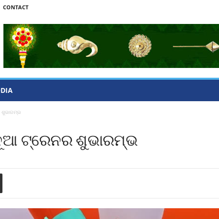
CONTACT
ODIA
 ଶୁଭାରମ୍ଭ
 ନୂଆ ଟ୍ରେନର ଶୁଭାରମ୍ଭ