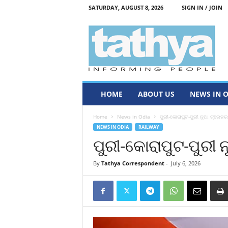
SATURDAY, AUGUST 8, 2026
SIGN IN / JOIN
T
a
t
h
y
a
HOME
ABOUT US
NEWS IN 
Home
News in Odia
ପୁରୀ-କୋରାପୁଟ-ପୁରୀ ନୂଆ ଟ୍ରେନର
NEWS IN ODIA
RAILWAY
ପୁରୀ-କୋରାପୁଟ-ପୁରୀ
By
Tathya Correspondent
-
July 6, 2026