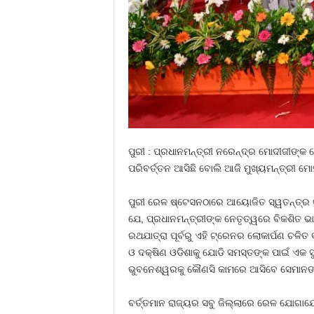
ପୁରୀ : ପ୍ରଧାନମନ୍ତ୍ରୀ ନରେନ୍ଦ୍ର ମୋଦୀଜୀଙ୍କ
ପରିବର୍ତ୍ତନ ଆସିଛି ବୋଲି ଆଜି ମୁଖ୍ୟମନ୍ତ୍ରୀ 
ପୁରୀ ରେଳ ଷ୍ଟେସନଠାରେ ଆୟୋଜିତ ସ୍ୱତନ୍ତ୍ର କାର
ଯେ, ପ୍ରଧାନମନ୍ତ୍ରୀଙ୍କ ନେତୃତ୍ୱରେ ବିକଶିତ ଭା
ରଥଯାତ୍ରା ପୂର୍ବରୁ ଏହି ଟ୍ରେନର ଲୋକାର୍ପଣ ଚଳିତ 
ଓ ଦକ୍ଷିଣ ଓଡିଶାକୁ ଯୋଡି ସମସ୍ତଙ୍କ ପାଇଁ ଏକ ସ
ଭୁବନେଶ୍ୱରକୁ କୌଣସି କାମରେ ଆସିବେ ସେମାନଙ୍କ 
ବର୍ତ୍ତମାନ ରାଜ୍ୟର ସବୁ ଜିଲ୍ଲାରେ ରେଳ ଯୋଗାଯୋ