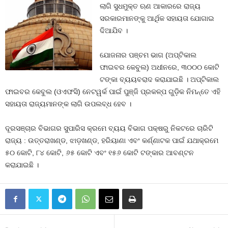
ଲାଗି ସୁଧମୁକ୍ତ ଋଣ ଆକାରରେ ରାଜ୍ୟ
ସରକାରମାନଙ୍କୁ ଆର୍ଥିକ ସହାୟତା ଯୋଗାଇ
ଦିଆଯିବ ।
ଯୋଜନାର ପଞ୍ଚମ ଭାଗ (ଅପ୍ଟିକାଲ
ଫାଇବର କେବୁଲ) ଅଧୀନରେ, ୩୦୦୦ କୋଟି
ଟଙ୍କା ବ୍ୟୟବରାଦ କରାଯାଇଛି । ଅପ୍ଟିକାଲ
ଫାଇବର କେବୁଲ (ଓଏଫସି) ନେଟୱର୍କ ପାଇଁ ପୁଞ୍ଜି ପ୍ରକଳ୍ପ ଗୁଡ଼ିକ ନିମନ୍ତେ ଏହି
ସହାୟତା ରାଜ୍ୟମାନଙ୍କ ଲାଗି ଉପଲବ୍ଧ ହେବ ।
ଦୂରସଞ୍ଚାର ବିଭାଗର ସୁପାରିସ କ୍ରମେ ବ୍ୟୟ ବିଭାଗ ପକ୍ଷରୁ ନିକଟରେ ଚାରିଟି
ରାଜ୍ୟ : ଉତ୍ତରାଖଣ୍ଡ, ଝାଡ଼ଖଣ୍ଡ, ହରିୟାଣା ଏବଂ କର୍ଣ୍ଣାଟକ ପାଇଁ ଯଥାକ୍ରମେ
୫୦ କୋଟି, ୮୪ କୋଟି, ୬୫ କୋଟି ଏବଂ ୧୫୬ କୋଟି ଟଙ୍କାର ଆବଣ୍ଟନ
କରାଯାଇଛି ।