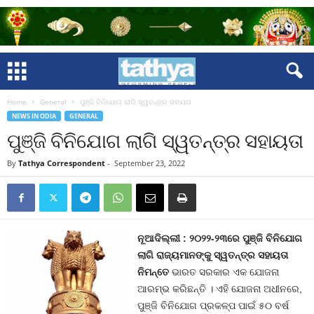
Home
General
ପୁଞ୍ଜି ବିନିଯୋଗ ଲାଗି ସ୍ୱତନ୍ତ୍ର ସହାୟତା
NEWS IN ODIA
GENERAL
ପୁଞ୍ଜି ବିନିଯୋଗ ଲାଗି ସ୍ୱତନ୍ତ୍ର ସହାୟତା
By
Tathya Correspondent
-
September 23, 2022
ନୂଆଦିଲ୍ଲୀ : ୨୦୨୨-୨୩ରେ ପୁଞ୍ଜି ବିନିଯୋଗ
ଲାଗି ରାଜ୍ୟମାନଙ୍କୁ ସ୍ୱତନ୍ତ୍ର ସହାୟତା
ନିମନ୍ତେ
ଭାରତ ସରକାର ଏକ ଯୋଜନା
ଆରମ୍ଭ କରିଛନ୍ତି । ଏହି ଯୋଜନା ଅଧୀନରେ,
ପୁଞ୍ଜି ବିନିଯୋଗ ପ୍ରକଳ୍ପ ପାଇଁ ୫୦ ବର୍ଷ