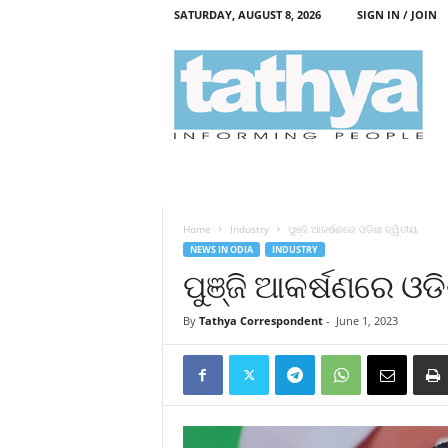
SATURDAY, AUGUST 8, 2026
SIGN IN / JOIN
T
a
t
h
y
a
Home
Industry
ପୁଞ୍ଜି ଆକର୍ଷଣରେ ଓଡିଶା ଦ୍ୱିତୀୟ
NEWS IN ODIA
INDUSTRY
ପୁଞ୍ଜି ଆକର୍ଷଣରେ ଓଡି
By
Tathya Correspondent
-
June 1, 2023