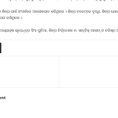
 ଶିଳ୍ପ ପାର୍କ ସଂପର୍କରେ ଆଲୋକପାତ କରିଥିଲେ । ଶିଳ୍ପ ବଜେଟ୍‌ରେ ବୃଦ୍ଧି, ଶିଳ୍ପ ଯୋଗ
ପନା ରଖିଥିଲେ ।
କ୍ଷ ଭୂପେନ୍ଦ୍ର ସିଂହ ପୁନିଆ, ଶିଳ୍ପ ନିର୍ଦ୍ଦେଶକ ମ. ସାଦ୍ଦିକ୍‌ ଆଲାମ୍‌ ଓ ବରିଷ୍ଠ
ent