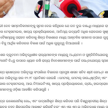
ଶରୀ ଦେବ ସାମ୍ବାଦିକମାନଙ୍କୁ ସୂଚନା ଦେଇ କହିଥିଲେ ଯେ ଗତ ଦୁଇ ଦଶନ୍ଧି ମଧ୍ୟରେ ରା
ଲ ଟେକ୍ସଟାଇଲ, ଖାଦ୍ୟ ପ୍ରକ୍ରିୟାକରଣ, ଆତିଥ୍ୟ ଇତ୍ୟାଦି ଅଧିକ ରୋଜଗାର ସୃଷ୍ଟି
ିକ ବୈଷମ୍ୟକୁ ପରାହତ କରିବାକୁ ଶିଳ୍ପ ବିକାଶରେ ମଧ୍ୟ ଆଞ୍ଚଳିକ ସମାନତା ଉପରେ ଗୁର
 ବିଜୁ ଆର୍ଥିକ କରିଡରର ବିକାଶ ପାଇଁ ଅଧିକ ଗୁରୁତ୍ୱ ଦିଆଯାଉଛି ।
େଶର ଦ୍ରୁତତମ ଅଭିବୃଦ୍ଧିଶୀଳ ରାଜ୍ୟମାନଙ୍କ ମଧ୍ୟରୁ ଅନ୍ୟତମ ଓ ପୁଞ୍ଜିବିନିଯୋଗକୁ 
ର ତିନୋଟି ବିନ୍ଦୁ ଉପରେ ଧ୍ୟାନ ରଖି ରାଜ୍ୟ ନିବେଶକମାନଙ୍କ ପାଇଁ ପସନ୍ଦଯୋଗ୍ୟ ସ୍ଥାନ
ଳ୍ପ କ୍ଷେତ୍ରର ଅଭିବୃଦ୍ଧି ସଂପର୍କରେ ବିଭାଗର ପ୍ରମୁଖ ଶାସନ ସଚିବ ଶ୍ରୀ ହେମନ୍ତ ଶର
ଭିବୃଦ୍ଧି ହାର ୧୨.୯୮ ପ୍ରତିଶତ ହୋଇଛି । ମେଟାଲ୍‌, ମେଟାଲ୍‌ ଡାଉନ୍‌ଷ୍ଟ୍ରିମ୍‌ ଏବଂ
ିକାଲ ଟେକ୍ସଟାଇଲ୍‌, ଆଇ.ଟି/ଆଇଟିଏସ୍‌, ଖାଦ୍ୟ ପ୍ରକି୍ରୟାକରଣ, ଗ୍ରୀନ୍‌ ହାଇଡ୍ରୋଜ
ନଙ୍କୁ ଓଡ଼ିଶା ଆକର୍ଷିତ କରିପାରୁଛି ।
ତନ୍ତ୍ର ଇକୋନୋମିକ୍‌ ଜୋନ୍‌ ଏବଂ ଉତ୍ସର୍ଗୀକୃତ ଶିଳ୍ପ କରିଡର ପରି ବିଶ୍ୱସ୍ତରୀୟ ଶିଳ୍ପ 
 ବୃହତ୍‌ ଶିଳ୍ପଗୁଡ଼ିକୁ ଆକୃଷ୍ଟ କରିନାହିଁ ବରଂ ଏମ୍‌.ଏସ୍‌.ଏମ୍‌.ଇ ଅଭିବୃଦ୍ଧିକୁ ମଧ୍ୟ ପ