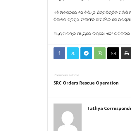
ଏହି ଅବସରରେ ସେ ବିଭିନ୍ନ ଶିଳ୍ପଭିତ୍ତିକ ପଲିସି ଓ
ବିକାଶର ପ୍ରମୁଖ ଫଳାଫଳ ସଂପର୍କରେ ସେ ଉପସ୍ଥା
ଅନ୍ୟମାନଙ୍କ ମଧ୍ୟରେ ଇଡ୍‌କୋ ଏବଂ ଇପିକଲ୍‌ର ଅଧ୍ୟ
Previous article
SRC Orders Rescue Operation
Tathya Correspond