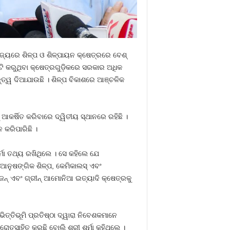
ଜ୍ୟରେ ଶିଳ୍ପ ଓ ଶିଳ୍ପାୟନ କ୍ଷେତ୍ରରେ ବେଶ୍‌
 କରୁଥିବା କ୍ଷେତ୍ରଗୁଡ଼ିକରେ ସରକାର ଅଧିକ
ୁତ୍ୱ ଦିଆଯାଉଛି । ଶିଳ୍ପ ବିକାଶରେ ଆଞ୍ଚଳିକ
ଆକର୍ଷିତ କରିବାରେ ଦ୍ୱିତୀୟ ସ୍ଥାନରେ ରହିଛି ।
 କରିପାରିଛି ।
୍ମା ତଥ୍ୟ ରଖିଥିଲେ । ସେ କହିଲେ ଯେ
 ଆନୁଷଙ୍ଗିକ ଶିଳ୍ପ, କେମିକାଲସ୍‌ ଏବଂ
େନ୍‌ ଏବଂ ଗ୍ରୀନ୍‌ ଆମୋନିଆ ଇତ୍ୟାଦି କ୍ଷେତ୍ରକୁ
ଭିତ୍ତିଭୂମି ପ୍ରତିଷ୍ଠା ଦ୍ୱାରା ନିବେଶକମାନେ
୍ରୋତ୍ସାହିତ କରୁଛି ବୋଲି ଶ୍ରୀ ଶର୍ମା କହିଥିଲେ ।