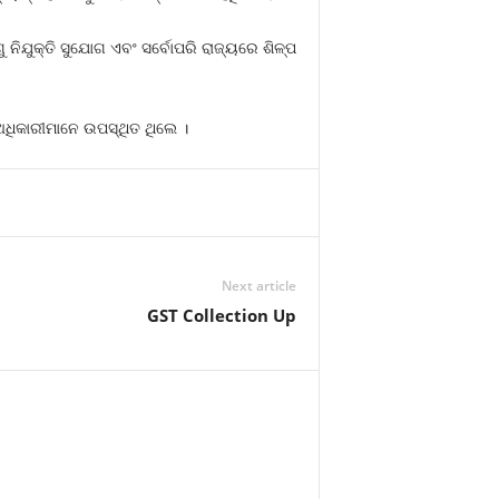
ୁ ନିଯୁକ୍ତି ସୁଯୋଗ ଏବଂ ସର୍ବୋପରି ରାଜ୍ୟରେ ଶିଳ୍ପ
 ଅଧିକାରୀମାନେ ଉପସ୍ଥିତ ଥିଲେ ।
Next article
GST Collection Up