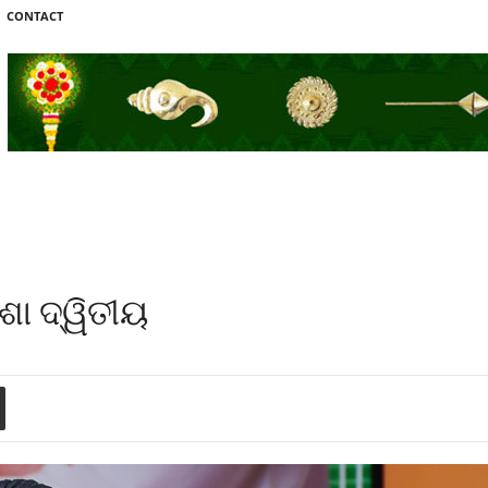
CONTACT
ଶା ଦ୍ୱିତୀୟ