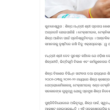
ଭୁବନେଶ୍ୱର : ଶିଳ୍ପ ମନ୍ତ୍ରୀ ଶ୍ରୀ ପ୍ରତାପ କେ
ଅଗ୍ରଗତି ହୋଇପାରିଛି । ଟେକ୍ସଟାଇଲ, ଟେକ୍ନିକା
ଶିଳ୍ପ ଆଣିବା ପାଇଁ ପ୍ରତିଶ୍ରୁତିବଦ୍ଧ । ଆଞ୍ଚଳ
ସମାନତାକୁ ଦୃଷ୍ଟିରେ ରଖି ବିଜୁ ଏକ୍ସପ୍ରେସ୍‌େୱ ଓ
ମନ୍ତ୍ରୀ ଶ୍ରୀ ଦେବ ପୁନଶ୍ଚ କହିଲେ ଯେ ଓଡ଼ିଶା ଦ
ଶିଳ୍ପନୀତି, ଭିତ୍ତିଭୂମି ବିକାଶ ଏବଂ କର୍ମକୁଶଳତା
ଶିଳ୍ପ ବିକାଶର ବିଭିନ୍ନ ସଫଳତା ତଥା ରାଜ୍ୟରେ ଶି
୨୦୦୨-୦୩ରୁ ୨୦୨୧-୨୨ ମଧ୍ୟରେ ଶିଳ୍ପ କ୍ଷେତ୍ରରେ ଅ
ପେଟ୍ରୋକେମିକାଲସ୍‌, ଟେକ୍ସଟାଇଲ୍‌ ଏଣ୍ଡ ଟେକ୍‌ନ
ସରକାରଙ୍କ ଗୁରୁତ୍ୱ ଯୋଗୁ ପ୍ରମୁଖ ଶିଳ୍ପ ନିବେଶମା
ପୁଞ୍ଜିବିନିଯୋଗରେ ଅଭିବୃଦ୍ଧି, ଶିଳ୍ପ ପାର୍କ, ସ୍ୱ
ଆକୃଷ୍ଟ ହୋଇପାରୁଛନ୍ତି । ଏହି ପଦକ୍ଷେପଗୁଡ଼ିକ କେବଳ