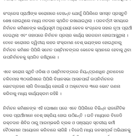
କଂଗ୍ରେସ ପ୍ରାର୍ଥୀଙ୍କ କରୋନାରେ ଦେହାନ୍ତ ଯୋଗୁଁ ପିପିଲିରେ ସମସ୍ତ ପ୍ରସ୍ତୁତି
ଶେଷ ହୋଇଥିଲେ ମଧ୍ୟ ମତଦାନ ସ୍ଥଗିତ ରଖାଯାଇଥିଲା । ପରବର୍ତ୍ତୀ ସମୟରେ
ନିର୍ବାଚନ କମିଶନଙ୍କ କାର୍ଯ୍ୟସୂଚୀ ଅନୁଯାୟୀ କେବଳ କଂଗ୍ରେସ ତାହାର ନୂଆ ପ୍ରାର୍ଥୀ
ଦେଇଥିଲା ଏବଂ ତାହାପରେ ନିର୍ବାଚନ ପ୍ରଚାର କାର୍ଯ୍ୟ ସରଗରମ ହୋଇଆସୁଥିଲା ।
ତେବେ କରୋନାର ଦ୍ୱିତୀୟ ଲହର ସଂକ୍ରମଣ ବେଶ୍‍ ଭୟଙ୍କର ହୋଇଥିବାରୁ
ନିର୍ବାଚନ କମିଶନ ପିପିଲି ସମେତ ପଶ୍ଚିମବଙ୍ଗର କେତେକ ସ୍ଥାନରେ ହେବାକୁ ଥିବା
ଉପନିର୍ବାଚନକୁ ସ୍ଥଗିତ ରଖିଥିଲେ ।
ଏବେ କରୋନା ସ୍ଥିତି ଓଡିଶା ଓ ପଶ୍ଚିମବଙ୍ଗରେ ନିୟନ୍ତ୍ରଣାଧିନ ଥିବାବେଳେ
ଚଳିତମାସ ୩୦ତାରିଖରେ ପିପିଲି ବିଧାନସଭା ଆସନପାଇଁ ଉପନିର୍ବାଚନର
ଭୋଟଗ୍ରହଣ ଲାଗି ଦିନଧାର୍ଯ୍ୟ ହୋଇଛି ଓ ଅକ୍ଟୋବର ୩ରେ ଭୋଟ ଗଣନା
କରିବାକୁ ମଧ୍ୟ କାର୍ଯ୍ୟକ୍ରମ ରହିଛି ।
ନିର୍ବାଚନ କମିଶନଙ୍କ ଏହି ଘୋଷଣା ପରେ ଏବେ ପିପିଲିରେ ବିଭିନ୍ନ ରାଜନୈତିକ
ଦଳର ପ୍ରାର୍ଥୀମାନେ ବେଶ୍‍ ସକ୍ରିୟ ହୋଇ ଉଠିଛନ୍ତି । ଇତି ମଧ୍ୟରେ ବିଜେଡି
ରକ୍ତଦାନ ଶିବିର ଠାରୁ ଆରମ୍ଭକରି ବ୍ଲକ ଓ ପଞ୍ଚାୟତ ସ୍ତରୀୟ କର୍ମୀ
ବୈଠକମାନ ଆୟୋଜନ କରିବାରେ ଲାଗିଛି । ବିଜେପି ମଧ୍ୟ ଜନସମ୍ପର୍କ ଅଭିଯାନକୁ