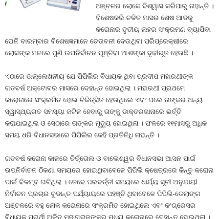
ଅଞ୍ଚଳର ଲୋକେ ବିଶ୍ୱାସ କରିପାରୁ ନାହାନ୍ତି ।
ବିଶେଷକରି ଚଳିତ ମାସର ଶେଷ ଆଡକୁ
କରୋନାର ତୃତୀୟ ଲହର ସଂକ୍ରମଣ ବ୍ୟାପିବା
ଘେନି ବାରମ୍ବାର ବିଶେଷଜ୍ଞମାନେ ଚେତାବନୀ ଦେଉଥିବା ପରିପ୍ରେକ୍ଷୀରେ
ଲୋକଙ୍କ ମନରେ ପୁଣି ଉପନିର୍ବାଚନ ଘୁଞ୍ଚିବା ଆଶଙ୍କା ଦୃଢୀଭୂତ ହେଉଛି ।
ଏଠାରେ ଉଲ୍ଲେଖନୀୟ ଯେ ପିପିଲିର ବିଧାୟକ ଥିବା ପ୍ରଦୀପ ମହାରଥୀଙ୍କ
ଗତବର୍ଷ ଅକ୍ଟୋବର ମାସରେ ଦେହାନ୍ତ ହୋଇଥିଲା । ମହାରଥୀ ପ୍ରଥମେ
କରୋନାରେ ସଂକ୍ରମିତ ହୋଇ ଚିକିତ୍ସିତ ହେଉଥିଲେ ଏବଂ ପରେ ତାଙ୍କର ଅନ୍ୟ
ସ୍ୱାସ୍ଥ୍ୟଗତ ସମସ୍ୟା ଜଟିଳ ହେବାରୁ ତାଙ୍କୁ ଡାକ୍ତରଖାନାରେ ଭର୍ତ୍ତି
କରାଯାଇଥିଲା ଓ ସେଠାରେ ତାଙ୍କର ମୃତ୍ୟୁ ହୋଇଥିଲା । ଫଳରେ ୧୧ମାସରୁ ଅଧିକ
ସମୟ ଧରି ବିଧାନସଭାରେ ପିପିଲିର କେହି ପ୍ରତିନିଧି ନାହାନ୍ତି ।
ଗତବର୍ଷ କରୋନା କାଳରେ ତିର୍ତ୍ତୋଲ ଓ ବାଲେଶ୍ୱର ବିଧାନସଭା ଆସନ ପାଇଁ
ଉପନିର୍ବାଚନ ଠିକଣା ସମୟରେ ହୋଇଥିବାବେଳେ ପିପିଲି କ୍ଷେତ୍ରରେ କିନ୍ତୁ କରୋନା
ପାଇଁ ବିଳମ୍ବ ଘଟିଥିଲା । ତେବେ ପରବର୍ତ୍ତୀ ସମୟରେ ଧାର୍ଯ୍ୟ ସୂଚୀ ଅନୁଯାୟୀ
ନିର୍ବାଚନ ପ୍ରଚାର ଚୂଡାନ୍ତ ପର୍ଯ୍ୟାୟରେ ପହଞ୍ଚି ଥିବାବେଳେ ପିପିଲି-ଡେଲାଙ୍ଗ
ଅଞ୍ଚଳରେ ବହୁ ଲୋକ କରୋନାରେ ସଂକ୍ରମିତ ହୋଇଥିଲେ ଏବଂ କଂଗ୍ରେସର
ବିଧାୟକ ପ୍ରାର୍ଥୀ ଅଜିତ ମଙ୍ଗରାଜଙ୍କର ମଧ୍ୟ କରୋନାରେ ଦେହାନ୍ତ ହୋଇଥିଲା ।