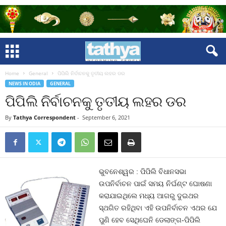
Home
General
ପିପିଲି ନିର୍ବାଚନକୁ ତୃତୀୟ ଲହର ଡର
NEWS IN ODIA
GENERAL
ପିପିଲି ନିର୍ବାଚନକୁ ତୃତୀୟ ଲହର ଡର
By
Tathya Correspondent
-
September 6, 2021
ଭୁବନେଶ୍ୱର : ପିପିଲି ବିଧାନସଭା
ଉପନିର୍ବାଚନ ପାଇଁ ସମୟ ନିର୍ଘଣ୍ଟ ଘୋଷଣା
କରାଯାଇଥିଲେ ମଧ୍ୟ ଆଗରୁ ଦୁଇଥର
ସ୍ଥଗିତ ରହିଥିବା ଏହି ଉପନିର୍ବାଚନ ଏଥର ଯେ
ପୁଣି ହେବ ସେଥିଘେନି ଡେଲାଙ୍ଗ-ପିପିଲି