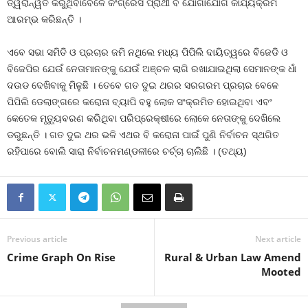
ତ୍ୱରାନ୍ୱିତ କରୁଥିବାବେଳେ କଂଗ୍ରେସ ପ୍ରାର୍ଥୀ ବି ଯୋଗାଯୋଗ କାର୍ଯ୍ୟକ୍ରମ
ଆରମ୍ଭ କରିଛନ୍ତି ।
ଏବେ ସଭା ସମିତି ଓ ପ୍ରଚାର ଜମି ନଥିଲେ ମଧ୍ୟ ପିପିଲି ଦାୟିତ୍ୱରେ ବିଜେଡି ଓ
ବିଜେପିର ଯେଉଁ ନେତାମାନଙ୍କୁ ଯେଉଁ ଅଞ୍ଚଳ ଲାଗି ରଖାଯାଇଥିଲା ସେମାନଙ୍କ ଧାଁ
ଦଉଡ ଦେଖିବାକୁ ମିଳୁଛି । ତେବେ ଗତ ଦୁଇ ଥରର ସରଗରମ ପ୍ରଚାର ବେଳେ
ପିପିଲି ଡେଲାଙ୍ଗରେ କରୋନା ବ୍ୟାପି ବହୁ ଲୋକ ସଂକ୍ରମିତ ହୋଇଥିବା ଏବଂ
କେତେକ ମୃତ୍ୟୁବରଣ କରିଥିବା ପରିପ୍ରେକ୍ଷୀରେ ଲୋକେ ନେତାଙ୍କୁ ଦେଖିଲେ
ଡରୁଛନ୍ତି । ଗତ ଦୁଇ ଥର ଭଳି ଏଥର ବି କରୋନା ପାଇଁ ପୁଣି ନିର୍ବାଚନ ସ୍ଥଗିତ
ରହିପାରେ ବୋଲି ସାରା ନିର୍ବାଚନମଣ୍ଡଳୀରେ ଚର୍ଚ୍ଚା ଚାଲିଛି । (ତଥ୍ୟ)
Previous article
Next article
Crime Graph On Rise
Rural & Urban Law Amend
Mooted