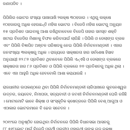
ଜଣାପଡିବ ।
ପିପିଲିର ଭୋଟର ସଂଖ୍ୟା ପାଖାପାଖି ୨ଲକ୍ଷ ୩୦ହଜାର । ଏଥିରୁ ଲକ୍ଷେ
୧୦ହଜାରରୁ ଅଧିକ ହେଉଛନ୍ତି ମହିଳା ଭୋଟର । ବିଜେଡି ମହିଳା ଭୋଟରୁ ଅନ୍ୟୁନ
୭୫ ପ୍ରତିଶତ ପାଇବାକୁ ଆଶା ରଖିଥିବାବେଳେ ବିଜେପି ତାହାର ସମସ୍ତ ଶକ୍ତି
ଖଟାଇ ବିଜେଡିର ମିଶନକୁ ବିଫଳ କରିବାପାଇଁ ଲାଗିଛି । ପିପିଲି ଓ ଡେଲାଙ୍ଗ ବ୍ଲକ
ଏବଂ ପିପିଲି ବିଜ୍ଞାପିତ ଅଞ୍ଚଳ ପରିଷଦକୁ ନେଇ ପିପିଲି ନିର୍ବାଚନମଣ୍ଡଳୀ । ଏହାର
ଜନସଂଖ୍ୟା ୩ଲକ୍ଷରୁ ଅଧିକ । ରାଜ୍ୟରେ ସାକ୍ଷରତା ହାର ସର୍ବଶେଷ ହିସାବ
ଅନୁଯାୟୀ ୭୨.୮୭ ପ୍ରତିଶତ ଥିବାବେଳେ ପିପିଲି ଏନ୍‍ଏସି ଓ ଡେଲାଙ୍ଗ ବ୍ଲକରେ
ସାକ୍ଷରତା ହାର ୮୬ ପ୍ରତିଶତ ଓ ପିପିଲି ବ୍ଲକରେ ୭୭ ପ୍ରତିଶତରୁ ଅଧିକ ଥିଲା ।
ଏବେ ଏହା ଆହୁରି ଅଧିକ ହେବବୋଲି ଆଶା କରାଯାଉଛି ।
ରାଜଧାନୀର ଉପକଣ୍ଠରେ ଥିବା ପିପିଲି ନିର୍ବାଚନମଣ୍ଡଳୀ ଚାରିପାଖରେ ଭୁବନେଶ୍ୱର
ଉତ୍ତର, ଜୟଦେବ, ନିମାପଡା, ସତ୍ୟବାଦୀ ଓ ଜଟଣୀ ନିର୍ବାଚନମଣ୍ଡଳୀ ଘେରି ରହିଛି
। ମୋଟାମୋଟି ଭାବେ ଶିକ୍ଷା ଓ ସାଂସ୍କୃତିକ କ୍ଷେତ୍ରରେ ପିପିଲି ବେଶ୍‍ ଆଗୁଆ ଓ
ଏଠାକାର ଭୋଟରମାନେ ବି ଢେର ସଚେତନ ।
୨୦୧୯ରେ ଅନୁଷ୍ଠିତ ହୋଇଥିବା ନିର୍ବାଚନରେ ପିପିଲି ବିଧାନସଭା ଆସନରୁ
୮୮,୫୧୮ଭୋଟ ପାଇଁ ବିଜେଡି ପ୍ରାର୍ଥୀ ପ୍ରଦୀପ ମହାରଥୀ ତାଙ୍କ ଗଡ ରକ୍ଷା