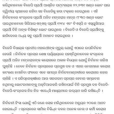
କରିଥିବାବେଳେ ବିଜେପି ପ୍ରାର୍ଥୀ ଆଶ୍ରିତ ପଟ୍ଟନାୟକ ୭୨,୭୩୧ ଖଣ୍ଡ ଭୋଟ ପାଇ
ଦ୍ୱିତୀୟ ସ୍ଥାନରେ ରହିବା ସହ ବିଜେଡିକୁ କଡା ଟକ୍କର ଦେଇଥିଲେ । ଏହି
ନିର୍ବାଚନରେ କଂଗ୍ରେସ ପ୍ରାର୍ଥୀ ଅଜିତ ମଙ୍ଗରାଜ ମାତ୍ର ୯୮୩୦ ଖଣ୍ଡ ଭୋଟ
ପାଇଥିବାବେଳେ ସିପିଆଇଏମ୍‍ଏଲ୍‍ ପ୍ରାର୍ଥୀ ୧୨୧୪ ଏବଂ ବିଏସ୍‍ପି ଓ ଏସ୍‍ୟୁସିଆଇ
ପ୍ରାର୍ଥୀ ତିନି ଅଙ୍କ ବିଶିଷ୍ଟ ଭୋଟ ପାଇଥିଲେ । ବିଜେଡି ଓ ବିଜେପି ପ୍ରାର୍ଥୀଙ୍କୁ
ଛାଡିଦେଲେ ଅନ୍ୟ ସବୁ ପ୍ରାର୍ଥୀ ଅମାନତ ହରାଇଥିଲେ ।
ବିଜେଡି ବିଧାୟକ ପ୍ରଦୀପ ମହାରଥୀଙ୍କ ମୃତ୍ୟୁ ଯୋଗୁଁ ଏଠାରେ ଉପନିର୍ବାଚନ
ହେଉଛି । ନିର୍ବାଚନ ପ୍ରଚାର ଶେଷ ପର୍ଯ୍ୟାୟରେ ପହଞ୍ଚିଥିବାବେଳେ କଂଗ୍ରେସ
ପ୍ରାର୍ଥୀ ଅଜିତ ମଙ୍ଗରାଜଙ୍କ କରୋନାରେ ଅକାଳ ବିୟୋଗ ଯୋଗୁଁ ନିର୍ବାଚନ ତାରିଖ
ଘୁଞ୍ଚିଛି । ତେବେ ନିର୍ବାଚନ ପ୍ରଚାରରେ ପ୍ରମୁଖ ଦଳ ଓ ଏହାର ନେତାମାନେ କରୋନା
କଟକଣା ନମାନିବା ଫଳରେ ଏବେ ସମଗ୍ର ନିର୍ବାଚନମଣ୍ଡଳୀରେ କରୋନାର ଲହର
ଚାଲିଛି । ଏ ପରିପ୍ରେକ୍ଷୀରେ ଆଉ ସରଗରମ ପ୍ରଚାର ହେବାର ସମ୍ଭବନା
ନଥିବାରୁ ଭୋଟରମାନଙ୍କୁ ଅକ୍ତିଆରକରି ରଖିବାପାଇଁ ତିନି ପ୍ରମୁଖ ଦଳ ବିଜେଡି-
ବିଜେପି-କଂଗ୍ରେସ ନିଜ ନିଜ ଏଜେନ୍ସି ମାଧ୍ୟମରେ ଉଦ୍ୟମ ଜାରି ରଖିଛନ୍ତି ।
ନିର୍ବାଚନୀ ହିଂସା ଯୋଗୁଁ ଏଠି ଜଣେ ଲୋକ ମରିଥିବାବେଳେ ଅନ୍ୟୁନ ୨୦ଜଣ ଆହତ
ହୋଇଛନ୍ତି । ପ୍ରଚାରରେ ସାମିଲ ବିଭିନ୍ନ ଦଳର ଅନେକ ନେତା ଓ କର୍ମୀ କରୋନା