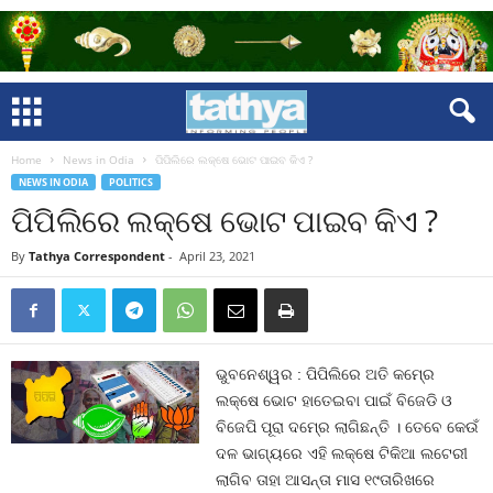
Home
News in Odia
ପିପିଲିରେ ଲକ୍ଷେ ଭୋଟ ପାଇବ କିଏ ?
NEWS IN ODIA
POLITICS
ପିପିଲିରେ ଲକ୍ଷେ ଭୋଟ ପାଇବ କିଏ ?
By
Tathya Correspondent
-
April 23, 2021
ଭୁବନେଶ୍ୱର : ପିପିଲିରେ ଅତି କମ୍‍ରେ
ଲକ୍ଷେ ଭୋଟ ହାତେଇବା ପାଇଁ ବିଜେଡି ଓ
ବିଜେପି ପୂରା ଦମ୍‍ରେ ଲାଗିଛନ୍ତି । ତେବେ କେଉଁ
ଦଳ ଭାଗ୍ୟରେ ଏହି ଲକ୍ଷେ ଟିକିଆ ଲଟେରୀ
ଲାଗିବ ତାହା ଆସନ୍ତା ମାସ ୧୯ତାରିଖରେ