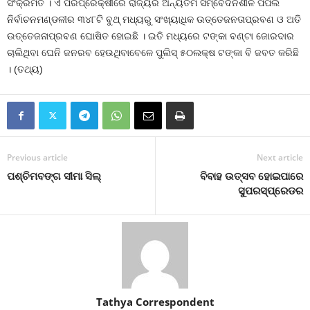
ସଂକ୍ରମିତ । ଏ ପରିପ୍ରେକ୍ଷୀରେ ରାଜ୍ୟର ଅନ୍ୟତମ ସମ୍ବେଦନଶୀଳ ପିପିଲି
ନିର୍ବାଚନମଣ୍ଡଳୀର ୩୪୮ଟି ବୁଥ୍‍ ମଧ୍ୟରୁ ସଂଖ୍ୟାଧିକ ଉତ୍ତେଜନତାପ୍ରବଣ ଓ ଅତି
ଉତ୍ତେଜନାପ୍ରବଣ ଘୋଷିତ ହୋଇଛି । ଇତି ମଧ୍ୟରେ ଟଙ୍କା ବଣ୍ଟା ଜୋରଦାର
ଚାଲିଥିବା ଘେନି ଜନରବ ହେଉଥିବାବେଳେ ପୁଲିସ୍‍ ୫୦ଲକ୍ଷ ଟଙ୍କା ବି ଜବତ କରିଛି
। (ତଥ୍ୟ)
Previous article
Next article
ପଶ୍ଚିମବଙ୍ଗ ସୀମା ସିଲ୍‍
ବିବାହ ଉତ୍ସବ ହୋଇପାରେ
ସୁପରସ୍ପ୍ରେଡର
Tathya Correspondent