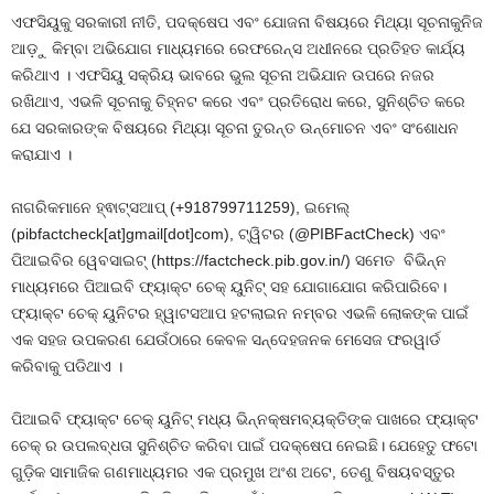
ଏଫସିୟୁକୁ ସରକାରୀ ନୀତି, ପଦକ୍ଷେପ ଏବଂ ଯୋଜନା ବିଷୟରେ ମିଥ୍ୟା ସୂଚନାକୁନିଜ
ଆଡ଼ୁ କିମ୍ବା ଅଭିଯୋଗ ମାଧ୍ୟମରେ ରେଫରେନ୍ସ ଅଧୀନରେ ପ୍ରତିହତ କାର୍ଯ୍ୟ
କରିଥାଏ । ଏଫସିୟୁ ସକ୍ରିୟ ଭାବରେ ଭୁଲ ସୂଚନା ଅଭିଯାନ ଉପରେ ନଜର
ରଖିଥାଏ, ଏଭଳି ସୂଚନାକୁ ଚିହ୍ନଟ କରେ ଏବଂ ପ୍ରତିରୋଧ କରେ, ସୁନିଶ୍ଚିତ କରେ
ଯେ ସରକାରଙ୍କ ବିଷୟରେ ମିଥ୍ୟା ସୂଚନା ତୁରନ୍ତ ଉନ୍ମୋଚନ ଏବଂ ସଂଶୋଧନ
କରାଯାଏ ।
ନାଗରିକମାନେ ହ୍ଵାଟ୍ସଆପ୍ (+918799711259), ଇମେଲ୍
(pibfactcheck[at]gmail[dot]com), ଟ୍ୱିଟର (@PIBFactCheck) ଏବଂ
ପିଆଇବିର ୱେବସାଇଟ୍ (https://factcheck.pib.gov.in/) ସମେତ ବିଭିନ୍ନ
ମାଧ୍ୟମରେ ପିଆଇବି ଫ୍ୟାକ୍ଟ ଚେକ୍ ୟୁନିଟ୍ ସହ ଯୋଗାଯୋଗ କରିପାରିବେ।
ଫ୍ୟାକ୍ଟ ଚେକ୍ ୟୁନିଟର ହ୍ୱାଟସଆପ ହଟଲାଇନ ନମ୍ବର ଏଭଳି ଲୋକଙ୍କ ପାଇଁ
ଏକ ସହଜ ଉପକରଣ ଯେଉଁଠାରେ କେବଳ ସନ୍ଦେହଜନକ ମେସେଜ ଫରୱାର୍ଡ
କରିବାକୁ ପଡିଥାଏ ।
ପିଆଇବି ଫ୍ୟାକ୍ଟ ଚେକ୍ ୟୁନିଟ୍ ମଧ୍ୟ ଭିନ୍ନକ୍ଷମବ୍ୟକ୍ତିଙ୍କ ପାଖରେ ଫ୍ୟାକ୍ଟ
ଚେକ୍ ର ଉପଲବ୍ଧତା ସୁନିଶ୍ଚିତ କରିବା ପାଇଁ ପଦକ୍ଷେପ ନେଇଛି। ଯେହେତୁ ଫଟୋ
ଗୁଡ଼ିକ ସାମାଜିକ ଗଣମାଧ୍ୟମର ଏକ ପ୍ରମୁଖ ଅଂଶ ଅଟେ, ତେଣୁ ବିଷୟବସ୍ତୁର