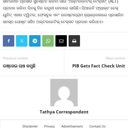
ସାର୍ବଜନୀନ ପ୍ରସାର ସୁନିଶ୍ଚିତ କରିବା ପାଇଁ ‘ଅଲ୍ଟରନେଟିଭ୍‌ ଟେକ୍ସଟ୍’ (ALT)
ପ୍ରଦାନ କରିବା ଦିନକୁ ଦିନ ଜରୁରୀ ହେବାରେ ଲାଗିଛି। ପିଆଇବି ଫ୍ୟାକ୍ଟ ଚେକ୍
ୟୁନିଟ୍ ଏହାର ଟ୍ୱିଟର, ଫେସବୁକ ଏବଂ ଇନଷ୍ଟାଗ୍ରାମ ହ୍ୟାଣ୍ଡେଲରେ ପ୍ରସାରିତ
ସମସ୍ତ ପୋଷ୍ଟ ସହିତ ଅଲ୍ଟରନେଟିଭ୍‌ ଟେକ୍ସଟ ପ୍ରଦାନ କରିଥାଏ।
Previous article
Next article
ଗଞ୍ଜେଇ ଚାଷ କମୁଛି
PIB Gets Fact Check Unit
Tathya Correspondent
Disclaimer
Privacy
Advertisement
Contact Us