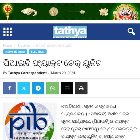
Home
Election
ପିଆଇବି ଫ୍ୟାକ୍ଟ ଚେକ୍ ୟୁନିଟ
NEWS IN ODIA
ELECTION
ପିଆଇବି ଫ୍ୟାକ୍ଟ ଚେକ୍ ୟୁନିଟ
By
Tathya Correspondent
-
March 20, 2024
ନୂଆଦିଲ୍ଲୀ : ସୂଚନା ଓ ପ୍ରସାରଣ
ମନ୍ତ୍ରଣାଳୟ (ଏମଆଇବି) ଅଧୀନ ପତ୍ର
ସୂଚନା କାର୍ଯ୍ୟାଳୟ (ପିଆଇବି)ର ଫ୍ୟାକ୍ଟ
ଚେକ୍ ୟୁନିଟ୍ (ଏଫସିୟୁ) କେନ୍ଦ୍ର ସରକାରଙ୍କ
ଫ୍ୟାକ୍ଟ ଚେକ୍ ୟୁନିଟ୍ ବା ତଥ୍ୟ ଯାଞ୍ଚ