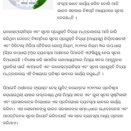
ସଂସ୍ଥା ଭାବେ କାର୍ଯ୍ୟ କରିବ ବୋଲି ଆଜି
ଭାରତ ସରକାର ବିଜ୍ଞପ୍ତି ମାଧ୍ୟମରେ ସୂଚନା
ଦେଇଛନ୍ତି ।
ଇଲେକ୍ଟ୍ରୋନିକ୍ସ ଏବଂ ସୂଚନା ପ୍ରଯୁକ୍ତି ବିଦ୍ୟା ମନ୍ତ୍ରଣାଳୟ ଆଜି ଜାରି
କରିଥିବା ଗେଜେଟ୍ ବିଜ୍ଞପ୍ତିରେ ସୂଚନା ପ୍ରଯୁକ୍ତି ବିଦ୍ୟା (ମଧ୍ୟସ୍ଥି ନିର୍ଦ୍ଦେଶାବଳୀ
ଏବଂ ଡିଜିଟାଲ୍ ମିଡିଆ ନୈତିକତା କୋଡ୍) ନିୟମ, ୨୦୨୧ର ନିୟମ ୩ର ଉପ-ଧାରା
(ଭି)ର ଉପଧାରା (୧)ର ବ୍ୟବସ୍ଥା ଅଧୀନରେ ପିଆଇବି ଏଫସିୟୁକୁ ନେଇ ସୂଚନା
ଦିଆଯାଇଛି । ବିଶେଷ କରି ସାମାଜିକ ଗଣମାଧ୍ୟମରେ ମିଥ୍ୟା ଖବର ଆହ୍ୱାନର
ମୁକାବିଲା ପାଇଁ ଏମଆଇବି ଏବଂ ଇଲେକ୍ଟ୍ରୋନିକ୍ସ ଏବଂ ସୂଚନା ପ୍ରଯୁକ୍ତି ବିଦ୍ୟା
ମନ୍ତ୍ରଣାଳୟ ଏହି ବିଷୟରେ ଘନିଷ୍ଠ ଭାବରେ କାର୍ଯ୍ୟ କରୁଛନ୍ତି ।
ପିଆଇବି ଅଧୀନରେ ଫ୍ୟାକ୍ଟ ଚେକ୍ ୟୁନିଟ୍ ନଭେମ୍ବର ୨୦୧୯ରେ ପ୍ରତିଷ୍ଠା
କରାଯାଇଥିଲା ଯାହାର ଉଦ୍ଦେଶ୍ୟ ଥିଲା ମିଥ୍ୟା ଖବର ଏବଂ ଭୁଲ ସୂଚନା ସୃଷ୍ଟିକାରୀ
ଏବଂ ପ୍ରସାରକଙ୍କ ବିରୋଧରେ ଏକ ପ୍ରତିରୋଧକ ବ୍ୟବସ୍ଥା ଭାବରେ କାର୍ଯ୍ୟ
କରିବା। ଏହା ଲୋକମାନଙ୍କୁ ଭାରତ ସରକାରଙ୍କ ସମ୍ବନ୍ଧରେ ସନ୍ଦେହଜନକ ଏବଂ
ଆପତ୍ତିଜନକ ସୂଚନା ରିପୋର୍ଟ କରିବାପାଇଁ ଏକ ସହଜ ବ୍ୟବସ୍ଥା ମଧ୍ୟ ପ୍ରଦାନ
କରିଥାଏ।