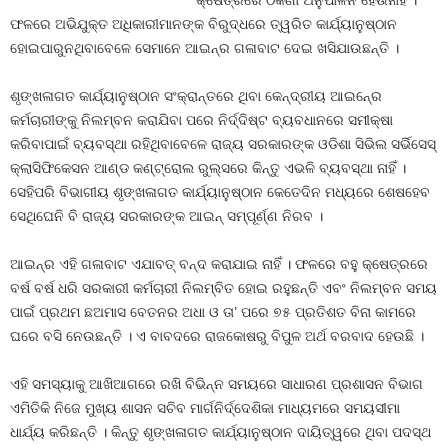
କ୍ଷେତ୍ରରେ ଠିକଣା ଅନୁପାଳନ ହେଉନାହିଁ ।
ଫଳରେ ଅଭିଯୁକ୍ତ ଅଧିକାରୀମାନଙ୍କ ବିରୁଦ୍ଧରେ ତ୍ୱରିତ କାର୍ଯ୍ୟାନୁଷ୍ଠାନ
ହୋଇପାରୁନଥିବାବେଳେ ସେମାନେ ଆଇନ୍‍ର ଗଳାବାଟ ଦେଇ ଖସିଯାଉଛନ୍ତି ।
ଶୃଙ୍ଖଳାଗତ କାର୍ଯ୍ୟାନୁଷ୍ଠାନ ସଂକ୍ରାନ୍ତରେ ଥିବା କେନ୍ଦ୍ରୀୟ ଆଇନ୍‍ରେ
କର୍ମଚାରୀଙ୍କୁ ନିଲମ୍ବନ କରାଯିବା ପରେ ନିର୍ଦ୍ଦିଷ୍ଟ ବ୍ୟବଧାନରେ ସମୀକ୍ଷା
କରିବାପାଇଁ ବ୍ୟବସ୍ଥା ରହିଥିବାବେଳେ ରାଜ୍ୟ ସରକାରଙ୍କ ଓଡିଶା ସିଭିଲ ସର୍ଭିସେସ୍‍
କ୍ଲାସିଫିକେସନ ଆଣ୍ଡ କଣ୍ଟ୍ରୋଲ ରୁଲ୍ସରେ କିନ୍ତୁ ଏଭଳି ବ୍ୟବସ୍ଥା ନାହିଁ ।
ସେହିପରି ବିଭାଗୀୟ ଶୃଙ୍ଖଳାଗତ କାର୍ଯ୍ୟାନୁଷ୍ଠାନ କେତେଦିନ ମଧ୍ୟରେ ଶେଷହେବ
ସେଥିଘେନି ବି ରାଜ୍ୟ ସରକାରଙ୍କ ଆଇନ୍‍ ସମ୍ପୂର୍ଣ୍ଣ ନିରବ ।
ଆଇନ୍‍ର ଏହି ଗଳାବାଟ ଏଯାବତ୍‍ ବନ୍ଦ କରାଯାଇ ନାହିଁ । ଫଳରେ ବହୁ କ୍ଷେତ୍ରରେ
ବର୍ଷ ବର୍ଷ ଧରି ସରକାରୀ କର୍ମଚାରୀ ନିଲମ୍ବିତ ହୋଇ ରହୁଛନ୍ତି ଏବଂ ନିଲମ୍ବନ ସମୟ
ପାଇଁ ପ୍ରଥମ ଛଅମାସ ବେତନର ଅଧା ଓ ତା’ ପରେ ୭୫ ପ୍ରତିଶତ ବିନା କାମରେ
ଘରେ ବସି ନେଉଛନ୍ତି । ଏ ବାବଦରେ ରାଜକୋଷରୁ ବିପୁଳ ଅର୍ଥ ବରବାଦ ହେଉଛି ।
ଏହି ସମସ୍ୟାକୁ ଆଖିଆଗରେ ରଖି ବିଭିନ୍ନ ସମୟରେ ସାଧାରଣ ପ୍ରଶାସନ ବିଭାଗ
ଏମିତିକି ନିଜେ ମୁଖ୍ୟ ଶାସନ ସଚିବ ମାର୍ଗନିର୍ଦ୍ଦେଶିକା ମାଧ୍ୟମରେ ସମୟସୀମା
ଧାର୍ଯ୍ୟ କରିଛନ୍ତି । କିନ୍ତୁ ଶୃଙ୍ଖଳାଗତ କାର୍ଯ୍ୟାନୁଷ୍ଠାନ ଦାୟିତ୍ୱରେ ଥିବା ପଦସ୍ଥ