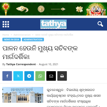
Home
Administration
ପାଳନ ହେଉନି ମୁଖ୍ୟ ସଚିବଙ୍କ ମାର୍ଗଦର୍ଶିକା
NEWS IN ODIA
ADMINISTRATION
ପାଳନ ହେଉନି ମୁଖ୍ୟ ସଚିବଙ୍କ
ମାର୍ଗଦର୍ଶିକା
By
Tathya Correspondent
-
August 10, 2021
ଭୁବନେଶ୍ୱର : ବିଭାଗୀୟ ଶୃଙ୍ଖଳାଗତ
କାର୍ଯ୍ୟାନୁଷ୍ଠାନ ସଂକ୍ରାନ୍ତରେ ମୁଖ୍ୟ ଶାସନ
ସଚିବଙ୍କ ମାର୍ଗଦର୍ଶିକାର ସଂଖ୍ୟାଧିକ