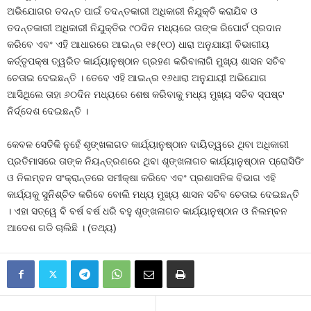
ଅଭିଯୋଗର ତଦନ୍ତ ପାଇଁ ତଦନ୍ତକାରୀ ଅଧିକାରୀ ନିଯୁକ୍ତି କରାଯିବ ଓ
ତଦନ୍ତକାରୀ ଅଧିକାରୀ ନିଯୁକ୍ତିର ୯୦ଦିନ ମଧ୍ୟରେ ତାଙ୍କ ରିପୋର୍ଟ ପ୍ରଦାନ
କରିବେ ଏବଂ ଏହି ଆଧାରରେ ଆଇନ୍‍ର ୧୫(୧୦) ଧାରା ଅନୁଯାୟୀ ବିଭାଗୀୟ
କର୍ତ୍ତୃପକ୍ଷ ତ୍ୱରିତ କାର୍ଯ୍ୟାନୁଷ୍ଠାନ ଗ୍ରହଣ କରିବାଲାଗି ମୁଖ୍ୟ ଶାସନ ସଚିବ
ଚେତାଇ ଦେଇଛନ୍ତି । ତେବେ ଏହି ଆଇନ୍‍ର ୧୬ଧାରା ଅନୁଯାୟୀ ଅଭିଯୋଗ
ଆସିଥିଲେ ତାହା ୬୦ଦିନ ମଧ୍ୟରେ ଶେଷ କରିବାକୁ ମଧ୍ୟ ମୁଖ୍ୟ ସଚିବ ସ୍ପଷ୍ଟ
ନିର୍ଦ୍ଦେଶ ଦେଇଛନ୍ତି ।
କେବଳ ସେତିକି ନୁହେଁ ଶୃଙ୍ଖଳାଗତ କାର୍ଯ୍ୟାନୁଷ୍ଠାନ ଦାୟିତ୍ୱରେ ଥିବା ଅଧିକାରୀ
ପ୍ରତିମାସରେ ତାଙ୍କ ନିୟନ୍ତ୍ରଣରେ ଥିବା ଶୃଙ୍ଖଳାଗତ କାର୍ଯ୍ୟାନୁଷ୍ଠାନ ପ୍ରୋସିଡିଂ
ଓ ନିଲମ୍ବନ ସଂକ୍ରାନ୍ତରେ ସମୀକ୍ଷା କରିବେ ଏବଂ ପ୍ରଶାସନିକ ବିଭାଗ ଏହି
କାର୍ଯ୍ୟକୁ ସୁନିଶ୍ଚିତ କରିବେ ବୋଲି ମଧ୍ୟ ମୁଖ୍ୟ ଶାସନ ସଚିବ ଚେତାଇ ଦେଇଛନ୍ତି
। ଏହା ସତ୍ୱେ ବି ବର୍ଷ ବର୍ଷ ଧରି ବହୁ ଶୃଙ୍ଖଳାଗତ କାର୍ଯ୍ୟାନୁଷ୍ଠାନ ଓ ନିଲମ୍ବନ
ଆଦେଶ ଗଡି ଚାଲିଛି । (ତଥ୍ୟ)