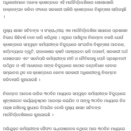
ଅଧିକାରୀମାନେ ଅନେକ କ୍ଷେତ୍ରରେ ଏହି ମାର୍ଗନିର୍ଦ୍ଦେଶିକାର ଖୋଲାଖୋଲି
ଉଲ୍ଲଙ୍ଘନ କରିବା ଫଳରେ ସରକାରୀ ଚାକିରି କ୍ଷେତ୍ରରେ ବିଶୃଙ୍ଖଳା ଲାଗିରହୁଛି
।
ମୁଖ୍ୟ ଶାସନ ସଚିବଙ୍କ ଏ ସଂକ୍ରାନ୍ତୀୟ ଏକ ମାର୍ଗନିର୍ଦ୍ଦେଶିକା ସାଧାରଣ ପ୍ରଶାସନ
ବିଭାଗ କିଛିବର୍ଷ ତଳେ ଜାରି କରିଥିଲା । ଏଥିରେ ଆଖିବୁଜା ନିଲମ୍ବନ ନକରି ଯେଉଁ
କ୍ଷେତ୍ରରେ ସମ୍ପୃକ୍ତ କର୍ମଚାରୀଙ୍କ ବିରୁଦ୍ଧରେ ସାଂଘାତିକ ବିଶୃଙ୍ଖଳା ଆଚରଣ,
କର୍ତ୍ତବ୍ୟରେ ତ୍ରୁଟି, ରାଜକୋଷର କ୍ଷତି ପହଞ୍ଚାଇବା ଭଳି ଅପକର୍ମ, ସରକାରୀ ଅର୍ଥ
ତୋଷରପାତ ଏବଂ ସର୍ବୋପରି କର୍ମଚାରୀଙ୍କ ନୀତି ଓ ନୈତିକତାକୁ ଘେନି ପ୍ରଶ୍ନବାଚୀ
ଉଠିଥିବ ଓ ଏହି ଆଧାରରେ ତାଙ୍କ ବିରୁଦ୍ଧରେ କଠୋର ଦଣ୍ଡବିଧାନ ହେବାର
ସମ୍ଭାବନା ଥିବ ସେ କ୍ଷେତ୍ରରେ କେବଳ ସରକାରୀ ଅଧିକାରୀଙ୍କୁ ନିଲମ୍ବନ
କରିବାଲାଗି କୁହାଯାଇଛି ।
ନିଲମ୍ବନ ଆଦେଶ ଜାରିର ୩୦ଦିନ ମଧ୍ୟରେ ସମ୍ପୃକ୍ତ କର୍ମଚାରୀଙ୍କ ବିରୁଦ୍ଧରେ
ଶୃଙ୍ଖଳାଗତ କାର୍ଯ୍ୟାନୁଷ୍ଠାନ ଆରମ୍ଭ କରାଯିବ ଓ ତାଙ୍କୁ ୩୦ଦିନ ମଧ୍ୟରେ ନିଜ
ପକ୍ଷ ରଖିବାକୁ ସୁଯୋଗ ଦିଆଯିବ ବୋଲି ମୁଖ୍ୟ ଶାସନ ସଚିବଙ୍କ
ମାର୍ଗନିର୍ଦ୍ଦେଶିକାରେ କୁହାଯାଇଛି ।
ଅଭିଯୁକ୍ତ କର୍ମଚାରୀଙ୍କ କୈଫତ ସନ୍ତୋଷଜନକ ନଥିଲେ ଆଉ ୩୦ଦିନ ମଧ୍ୟରେ