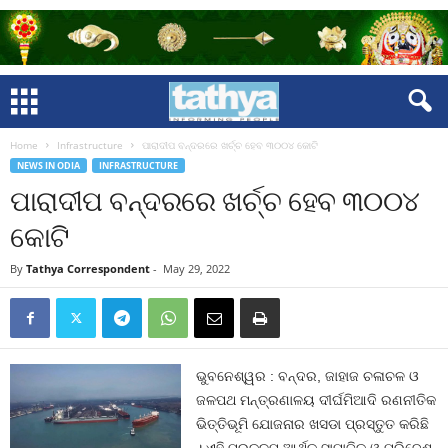
Home
Infrastructure
ପାରାଦୀପ ବନ୍ଦରରେ ଖର୍ଚ୍ଚ ହେବ ୩୦୦୪ କୋଟି
NEWS IN ODIA
INFRASTRUCTURE
ପାରାଦୀପ ବନ୍ଦରରେ ଖର୍ଚ୍ଚ ହେବ ୩୦୦୪
କୋଟି
By
Tathya Correspondent
-
May 29, 2022
ଭୁବନେଶ୍ୱର : ବନ୍ଦର, ଜାହାଜ ଚଳାଚଳ ଓ
ଜଳପଥ ମନ୍ତ୍ରଣାଳୟ ଦୀର୍ଘମିଆଦି ରଣନୀତିକ
ଭିତ୍ତିଭୂମି ଯୋଜନାର ଖସଡା ପ୍ରସ୍ତୁତ କରିଛି