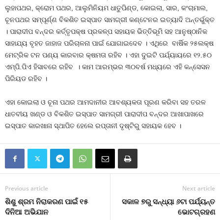
ଲୁହାପଥର, କ୍ରୋମ ପଥର, ଆଲୁମିନିୟମ ଧାତୁପିଣ୍ଡ, କୋଇଲା, ସାର, କଂଚାମାଲ,
ଚୂନପଥର ସମ୍ପୂର୍ଣ୍ଣ ବିକଶିତ ଇସ୍ପାତ ସାମଗ୍ରୀ କଣ୍ଟେନର ଇତ୍ୟାଦି ଅନ୍ତର୍ଭୁକ୍ତ
। ପାରାଦୀପ ବନ୍ଦର କର୍ତ୍ତୃପକ୍ଷ ପ୍ରକଳ୍ପ ସହାୟକ ଭିତ୍ତିଭୂମି ସହ ଆନୁଷ୍ଠାନିକ
ସାହାଯ୍ୟ ବୃହତ ଜାହାଜ ପରିଚାଳନା ପାଇଁ ଯୋଗାଇଦେବ । ଏଥିରେ ବାର୍ଷିକ ୨୫ଲକ୍ଷ
ମେଟ୍ରିକ ଟନ ପଣ୍ୟ କାରବାର କ୍ଷମତା ରହିବ । ଏହା ଦୁଇଟି ପର୍ଯ୍ୟାୟରେ ୧୨.୫୦
ଏମ୍‌ପି.ପିଏ ହିସାବରେ ରହିବ । କାମ ଆରମ୍ଭର ୩୦ବର୍ଷ ମଧ୍ୟରେ ଏହି କନ୍‌ସେସନ
ପିରିୟଡ ରହିବ ।
ଏହା କୋଇଲା ଓ ଚୂନା ପଥର ଆମଦାନୀର ଆବଶ୍ୟକତା ପୂରଣ କରିବା ସହ ତରଳ
ଧାତବୀୟ ଖଣ୍ଡ ଓ ବିକଶିତ ଇସ୍ପାତ ସାମଗ୍ରୀ ପାରାଦୀପ ବନ୍ଦର ଆଖାପାଖରେ
ଇସ୍ପାତ କାରଖାନା ସ୍ଥାପିତ ହେଲେ ରପ୍ତାନୀ ଦୃଷ୍ଟିରୁ ସହାୟକ ହେବ ।
Previous article
Next article
ଶିଶୁ ଶ୍ରମ ନିରାକରଣ ପାଇଁ ୧୫
ସକାଳ ୭ରୁ ସନ୍ଧ୍ୟା ୬ଟା ପର୍ଯ୍ୟନ୍ତ
ଦିନିଆ ଅଭିଯାନ
ଭୋଟଗ୍ରହଣ