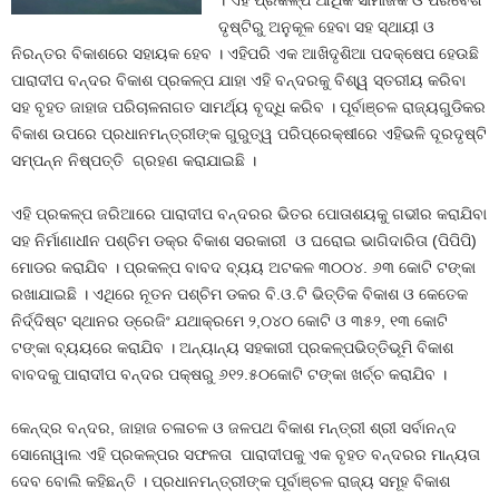
। ଏହି ପ୍ରକଳ୍ପ ଆର୍ଥିକ ସାମାଜିକ ଓ ପରିବେଶ
ଦୃଷ୍ଟିରୁ ଅନୁକୂଳ ହେବା ସହ ସ୍ଥାୟୀ ଓ
ନିରନ୍ତର ବିକାଶରେ ସହାୟକ ହେବ । ଏହିପରି ଏକ ଆଖିଦୃଶିଆ ପଦକ୍ଷେପ ହେଉଛି
ପାରାଦୀପ ବନ୍ଦର ବିକାଶ ପ୍ରକଳ୍ପ ଯାହା ଏହି ବନ୍ଦରକୁ ବିଶ୍ୱ ସ୍ତରୀୟ କରିବା
ସହ ବୃହତ ଜାହାଜ ପରିଚାଳନାଗତ ସାମର୍ଥ୍ୟ ବୃଦ୍ଧି କରିବ । ପୂର୍ବାଞ୍ଚଳ ରାଜ୍ୟଗୁଡିକର
ବିକାଶ ଉପରେ ପ୍ରଧାନମନ୍ତ୍ରୀଙ୍କ ଗୁରୁତ୍ୱ ପରିପ୍ରେକ୍ଷୀରେ ଏହିଭଳି ଦୂରଦୃଷ୍ଟି
ସମ୍ପନ୍ନ ନିଷ୍ପତ୍ତି ଗ୍ରହଣ କରାଯାଇଛି ।
ଏହି ପ୍ରକଳ୍ପ ଜରିଆରେ ପାରାଦୀପ ବନ୍ଦରର ଭିତର ପୋତାଶୟକୁ ଗଭୀର କରାଯିବା
ସହ ନିର୍ମାଣାଧୀନ ପଶ୍ଚିମ ଡକ୍‌ର ବିକାଶ ସରକାରୀ ଓ ଘରୋଇ ଭାଗିଦାରିତା (ପିପିପି)
ମୋଡର କରାଯିବ । ପ୍ରକଳ୍ପ ବାବଦ ବ୍ୟୟ ଅଟକଳ ୩୦୦୪. ୬୩ କୋଟି ଟଙ୍କା
ରଖାଯାଇଛି । ଏଥିରେ ନୂତନ ପଶ୍ଚିମ ଡକର ବି.ଓ.ଟି ଭିତ୍ତିକ ବିକାଶ ଓ କେତେକ
ନିର୍ଦ୍ଦିଷ୍ଟ ସ୍ଥାନର ଡ୍ରେଜିଂ ଯଥାକ୍ରମେ ୨,୦୪୦ କୋଟି ଓ ୩୫୨, ୧୩ କୋଟି
ଟଙ୍କା ବ୍ୟୟରେ କରାଯିବ । ଅନ୍ୟାନ୍ୟ ସହକାରୀ ପ୍ରକଳ୍ପଭିତ୍ତିଭୂମି ବିକାଶ
ବାବଦକୁ ପାରାଦୀପ ବନ୍ଦର ପକ୍ଷରୁ ୬୧୨.୫୦କୋଟି ଟଙ୍କା ଖର୍ଚ୍ଚ କରାଯିବ ।
କେନ୍ଦ୍ର ବନ୍ଦର, ଜାହାଜ ଚଳାଚଳ ଓ ଜଳପଥ ବିକାଶ ମନ୍ତ୍ରୀ ଶ୍ରୀ ସର୍ବାନନ୍ଦ
ସୋନୋୱାଲ ଏହି ପ୍ରକଳ୍ପର ସଫଳତା ପାରାଦୀପକୁ ଏକ ବୃହତ ବନ୍ଦରର ମାନ୍ୟତା
ଦେବ ବୋଲି କହିଛନ୍ତି । ପ୍ରଧାନମନ୍ତ୍ରୀଙ୍କ ପୂର୍ବାଞ୍ଚଳ ରାଜ୍ୟ ସମୂହ ବିକାଶ