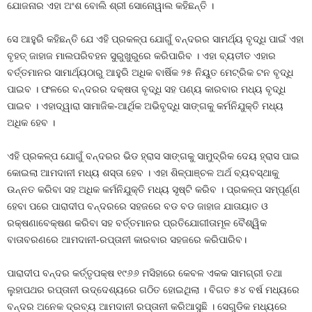
ଯୋଜନାର ଏହା ଅଂଶ ବୋଲି ଶ୍ରୀ ସୋନୋୱାଲ କହିଛନ୍ତି ।
ସେ ଆହୁରି କହିଛନ୍ତି ଯେ ଏହି ପ୍ରକଳ୍ପ ଯୋଗୁଁ ବନ୍ଦରର ସାମର୍ଥ୍ୟ ବୃଦ୍ଧି ପାଇଁ ଏହା
ବୃହତ୍ ଜାହାଜ ମାଲପରିବହନ ସୁରୁଖୁରୁରେ କରିପାରିବ । ଏହା ବ୍ୟତୀତ ଏହାର
ବର୍ତ୍ତମାନର ସାମାର୍ଥ୍ୟଠାରୁ ଆହୁରି ଅଧିକ ବାର୍ଷିକ ୨୫ ନିୟୁତ ମେଟ୍ରିକ ଟନ ବୃଦ୍ଧି
ପାଇବ । ଫଳରେ ବନ୍ଦରର ଦକ୍ଷତା ବୃଦ୍ଧି ସହ ପଣ୍ୟ କାରବାର ମଧ୍ୟ ବୃଦ୍ଧି
ପାଇବ । ଏହାଦ୍ୱାରା ସାମାଜିକ-ଆର୍ଥିକ ଅଭିବୃଦ୍ଧି ସାଙ୍ଗକୁ କର୍ମନିଯୁକ୍ତି ମଧ୍ୟ
ଅଧିକ ହେବ ।
ଏହି ପ୍ରକଳ୍ପ ଯୋଗୁଁ ବନ୍ଦରର ଭିଡ ହ୍ରାସ ସାଙ୍ଗକୁ ସାମୁଦ୍ରିକ ଦେୟ ହ୍ରାସ ପାଇ
କୋଇଲା ଆମଦାନୀ ମଧ୍ୟ ଶସ୍ତା ହେବ । ଏହା ଶିଳ୍ପାଞ୍ଚଳ ଅର୍ଥ ବ୍ୟବସ୍ଥାକୁ
ଉନ୍ନତ କରିବା ସହ ଅଧିକ କର୍ମନିଯୁକ୍ତି ମଧ୍ୟ ସୃଷ୍ଟି କରିବ । ପ୍ରକଳ୍ପ ସମ୍ପୂର୍ଣ୍ଣ
ହେବା ପରେ ପାରାଦୀପ ବନ୍ଦରରେ ସହଜରେ ବଡ ବଡ ଜାହାଜ ଯାତାୟାତ ଓ
ରକ୍ଷଣାବେକ୍ଷଣ କରିବା ସହ ବର୍ତ୍ତମାନର ପ୍ରତିଯୋଗୀତାମୂଳ ବୈଶ୍ୱିକ
ବାତାବରଣରେ ଆମଦାନୀ-ରପ୍ତାନୀ କାରବାର ସହଜରେ କରିପାରିବ।
ପାରାଦୀପ ବନ୍ଦର କର୍ତ୍ତୃପକ୍ଷ ୧୯୬୬ ମସିହାରେ କେବଳ ଏକକ ସାମଗ୍ରୀ ତଥା
ଲୁହାପଥର ରପ୍ତାନୀ ଉଦ୍ଦେଶ୍ୟରେ ଗଠିତ ହୋଇଥିଲା । ବିଗତ ୫୪ ବର୍ଷ ମଧ୍ୟରେ
ବନ୍ଦର ଅନେକ ଦ୍ରବ୍ୟ ଆମଦାନୀ ରପ୍ତାନୀ କରିଆସୁଛି । ସେଗୁଡିକ ମଧ୍ୟରେ