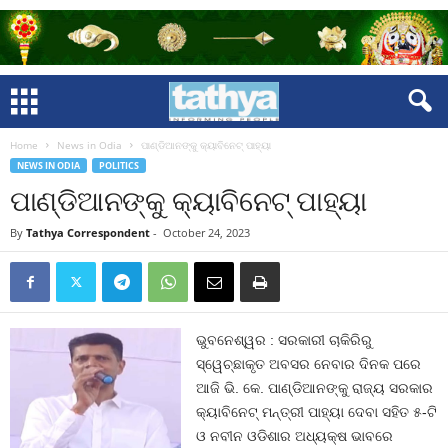
Home
News in Odia
ପାଣ୍ଡିଆନଙ୍କୁ କ୍ୟାବିନେଟ୍‍ ପାହ୍ୟା
NEWS IN ODIA
POLITICS
ପାଣ୍ଡିଆନଙ୍କୁ କ୍ୟାବିନେଟ୍‍ ପାହ୍ୟା
By
Tathya Correspondent
-
October 24, 2023
ଭୁବନେଶ୍ୱର : ସରକାରୀ ଚାକିରିରୁ
ସ୍ୱେଚ୍ଛାକୃତ ଅବସର ନେବାର ଦିନକ ପରେ
ଆଜି ଭି. କେ. ପାଣ୍ଡିଆନଙ୍କୁ ରାଜ୍ୟ ସରକାର
କ୍ୟାବିନେଟ୍‍ ମନ୍ତ୍ରୀ ପାହ୍ୟା ଦେବା ସହିତ ୫-ଟି
ଓ ନବୀନ ଓଡିଶାର ଅଧ୍ୟକ୍ଷ ଭାବରେ