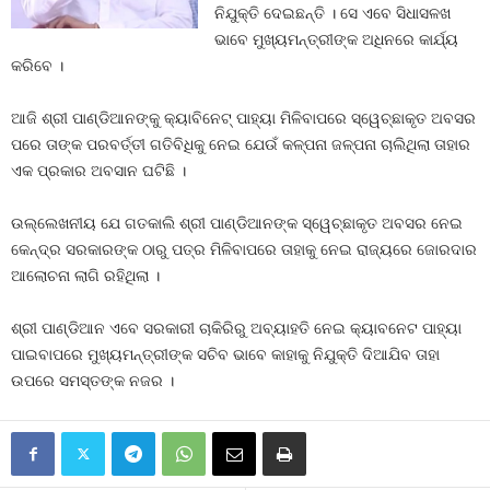
ନିଯୁକ୍ତି ଦେଇଛନ୍ତି । ସେ ଏବେ ସିଧାସଳଖ
ଭାବେ ମୁଖ୍ୟମନ୍ତ୍ରୀଙ୍କ ଅଧିନରେ କାର୍ଯ୍ୟ
କରିବେ ।
ଆଜି ଶ୍ରୀ ପାଣ୍ଡିଆନଙ୍କୁ କ୍ୟାବିନେଟ୍‍ ପାହ୍ୟା ମିଳିବାପରେ ସ୍ୱେଚ୍ଛାକୃତ ଅବସର
ପରେ ତାଙ୍କ ପରବର୍ତ୍ତୀ ଗତିବିଧିକୁ ନେଇ ଯେଉଁ କଳ୍ପନା ଜଳ୍ପନା ଚାଲିଥିଲା ତାହାର
ଏକ ପ୍ରକାର ଅବସାନ ଘଟିଛି ।
ଉଲ୍ଲେଖନୀୟ ଯେ ଗତକାଲି ଶ୍ରୀ ପାଣ୍ଡିଆନଙ୍କ ସ୍ୱେଚ୍ଛାକୃତ ଅବସର ନେଇ
କେନ୍ଦ୍ର ସରକାରଙ୍କ ଠାରୁ ପତ୍ର ମିଳିବାପରେ ତାହାକୁ ନେଇ ରାଜ୍ୟରେ ଜୋରଦାର
ଆଲୋଚନା ଲାଗି ରହିଥିଲା ।
ଶ୍ରୀ ପାଣ୍ଡିଆନ ଏବେ ସରକାରୀ ଚାକିରିରୁ ଅବ୍ୟାହତି ନେଇ କ୍ୟାବନେଟ ପାହ୍ୟା
ପାଇବାପରେ ମୁଖ୍ୟମନ୍ତ୍ରୀଙ୍କ ସଚିବ ଭାବେ କାହାକୁ ନିଯୁକ୍ତି ଦିଆଯିବ ତାହା
ଉପରେ ସମସ୍ତଙ୍କ ନଜର ।