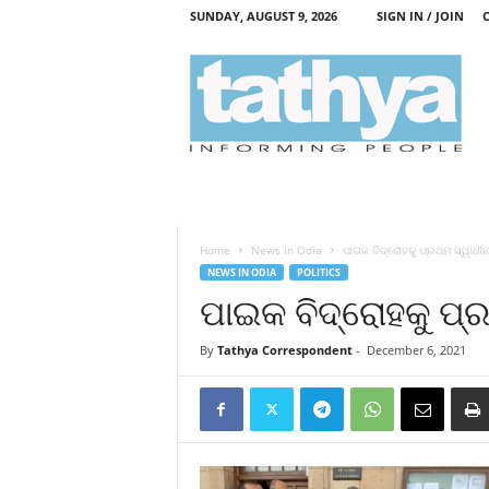
SUNDAY, AUGUST 9, 2026
SIGN IN / JOIN
T
a
t
h
y
a
Home
News in Odia
ପାଇକ ବିଦ୍ରୋହକୁ ପ୍ରଥମ ସ୍ୱାଧୀନତ
NEWS IN ODIA
POLITICS
ପାଇକ ବିଦ୍ରୋହକୁ ପ୍ର
By
Tathya Correspondent
-
December 6, 2021