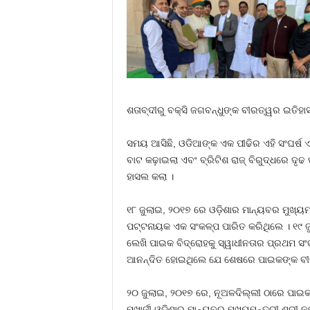
ଶତାବ୍ଦୀରୁ ବକ୍ସି ଜଗବନ୍ଧୁଙ୍କ ବୀରତ୍ୱର ଇତିହ
ସମୟ ଆସିଛି, ଓଡିଆଙ୍କ ଏକ ପୀଢିର ଏହି ସଂଘର୍ଷ
ବାଟ କଢ଼ାଇଲା ଏବଂ ବ୍ରିଟିଶ ରାଜ୍ ବିରୁଦ୍ଧରେ ଦୃଢ
ହାସଲ କଲା ।
୧୮ ଜୁଲାଇ, ୨୦୧୭ ରେ ଓଡ଼ିଶାର ମାନ୍ୟବର ମୁଖ୍ୟମ
ପଟ୍ଟନାୟକ ଏକ ସଂକଳ୍ପ ପାରିତ କରିଥିଲେ । ୧୯ ଜୁ
ଲେଖି ପାଇକ ବିଦ୍ରୋହକୁ ସ୍ୱାଧୀନତାର ପ୍ରଥମ ସଂଗ
ଆନନ୍ଦିତ ହୋଇଥିଲେ ଯେ ଶେଷରେ ପାଇକଙ୍କ ବୀର ମା
୨୦ ଜୁଲାଇ, ୨୦୧୭ ରେ, ନୂଅଳଦିଲ୍ଲୀ ଠାରେ ପାଇକ ବ
ମୁଖାର୍ଜୀ ଓଡ଼ିଶାର ମାନ୍ୟବର ମୁଖ୍ୟମନ୍ତ୍ରୀ ଶ୍