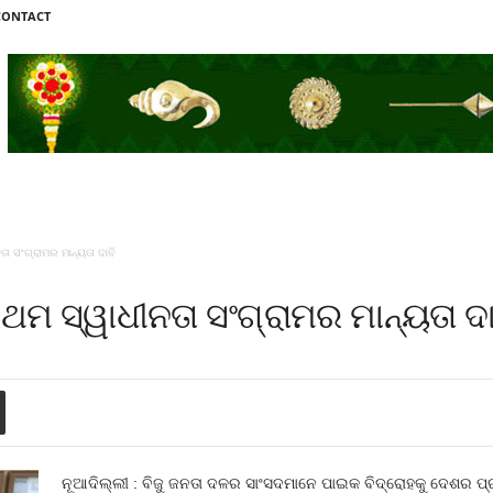
CONTACT
ା ସଂଗ୍ରାମର ମାନ୍ୟତା ଦାବି
ଥମ ସ୍ୱାଧୀନତା ସଂଗ୍ରାମର ମାନ୍ୟତା ଦା
ନୂଆଦିଲ୍ଲୀ : ବିଜୁ ଜନତା ଦଳର ସାଂସଦମାନେ ପାଇକ ବିଦ୍ରୋହକୁ ଦେଶର ପ୍ର