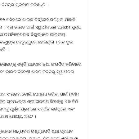
ାବିପତ୍ର ପ୍ରଦାନ କରିଛନ୍ତି ।
୭ ମସିହାରେ ପାଇକ ବିଦ୍ରୋହ ଘଟିଥିଲା ଯାହାକି
ା । ଏହା ଭାରତ ପାଇଁ ସ୍ୱାଧୀନତାର ପ୍ରଥମ ଯୁଦ୍ଧ
୍ରିଟିଶ ଉପନିବେଶବାଦ ବିରୁଦ୍ଧରେ ଭାରତୀୟ
ଜଗବନ୍ଧୁଙ୍କ ନେତୃତ୍ୱରେ ହୋଇଥିଲା । ଗତ ଦୁଇ
ତି ।
ଲୋକଙ୍କୁ ଶକ୍ତି ପ୍ରଦାନ ତଥା ସଂଗଠିତ କରିବାରେ
 ଏବଂ ଭାରତ ବିଦେଶୀ ଶାସନ କବଳରୁ ସ୍ୱାଧୀନତା
ରଥମ ସଂଗ୍ରାମ ବୋଲି ଘୋଷଣା କରିବା ପାଇଁ ନବୀନ
ଗୃହମନ୍ତ୍ରୀ ଶ୍ରୀ ରାଜନାଥ ସିଂହଙ୍କୁ ଏକ ଚିଠି
କୁ ପୂର୍ଣ୍ଣ ପ୍ରାଣରେ ସମର୍ଥନ କରିଥିଲେ ଏବଂ
 ଯାହା ଯୋଗ୍ୟ ଅଟେ ।
ତ୍କାଳୀନ ମାନ୍ୟବର ରାଷ୍ଟ୍ରପତି ଶ୍ରୀ ପ୍ରଣବ
ର ଲୋକମାନେ ଅତ୍ୟନ୍ତ ଆନନ୍ଦିତ ଥିଲେ ଏବଂ ଆଶା