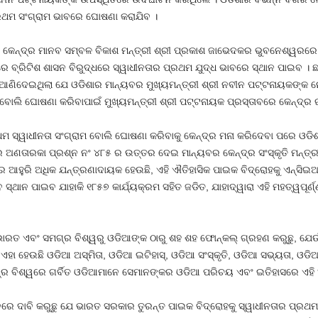
୍ରଥମ ସଂଗ୍ରାମ ଭାବରେ ଘୋଷଣା କରାଯିବ ।
କେନ୍ଦ୍ର ମାନବ ସମ୍ବଳ ବିକାଶ ମନ୍ତ୍ରୀ ଶ୍ରୀ ପ୍ରକାଶ ଜାଭେଦକର ଭୁବନେଶ୍ୱରରେ
େ ବ୍ରିଟିଶ ଶାସନ ବିରୁଦ୍ଧରେ ସ୍ୱାଧୀନତାର ପ୍ରଥମ ଯୁଦ୍ଧ ଭାବରେ ସ୍ଥାନ ପାଇବ । ଛ
ି ଆଣିଦେଇଥିଲା ଯେ ଓଡିଶାର ମାନ୍ୟବର ମୁଖ୍ୟମନ୍ତ୍ରୀ ଶ୍ରୀ ନବୀନ ପଟ୍ଟନାୟକଙ୍କ ନେ
ବୋଲି ଘୋଷଣା କରିବାପାଇଁ ମୁଖ୍ୟମନ୍ତ୍ରୀ ଶ୍ରୀ ପଟ୍ଟନାୟକ ପ୍ରସ୍ତାବରେ କେନ୍ଦ୍ର 
 ସ୍ୱାଧୀନତା ସଂଗ୍ରାମ ବୋଲି ଘୋଷଣା କରିବାକୁ କେନ୍ଦ୍ର ମନା କରିଦେବା ପରେ ଓଡିଶ
 ଅଣତାରକା ପ୍ରଶ୍ନ ନଂ ୪୮୫ ର ଉତ୍ତର ଦେଇ ମାନ୍ୟବର କେନ୍ଦ୍ର ସଂସ୍କୃତି ମନ୍ତ୍ରୀ 
ରରେ ଆହୁରି ଅଧିକ ଯନ୍ତ୍ରଣାଦାୟକ ହେଉଛି, ଏହି ଐତିହାସିକ ପାଇକ ବିଦ୍ରୋହକୁ ଏନ୍‍ସ
 ସ୍ଥାନ ପାଇବ ଯାହାକି ୧୮୫୭ କାର୍ଯ୍ୟକ୍ରମ ସହିତ ଜଡିତ, ଯାହାଦ୍ୱାରା ଏହି ମହତ୍ୱପୂ
 ଭାରତ ଏବଂ ସମଗ୍ର ବିଶ୍ୱରୁ ଓଡିଆଙ୍କ ଠାରୁ ଶହ ଶହ ଫୋନ୍‍କଲ୍ ଗ୍ରହଣ କରୁଛୁ, ଯେଉ
 । ଏହା ହେଉଛି ଓଡିଆ ଅସ୍ମିତା, ଓଡିଆ ଇଟିହାସ୍‌, ଓଡିଆ ସଂସ୍କୃତି, ଓଡିଆ ସଭ୍ୟତା, 
୍ର ବିଶ୍ୱରେ ଗର୍ବିତ ଓଡିଆମାନେ ସେମାନଙ୍କର ଓଡିଆ ପରିଚୟ ଏବଂ ଇତିହାସରେ ଏହି ଆ
େ ଦାବି କରୁଛୁ ଯେ ଭାରତ ସରକାର ତୁରନ୍ତ ପାଇକ ବିଦ୍ରୋହକୁ ସ୍ୱାଧୀନତାର ପ୍ରଥ