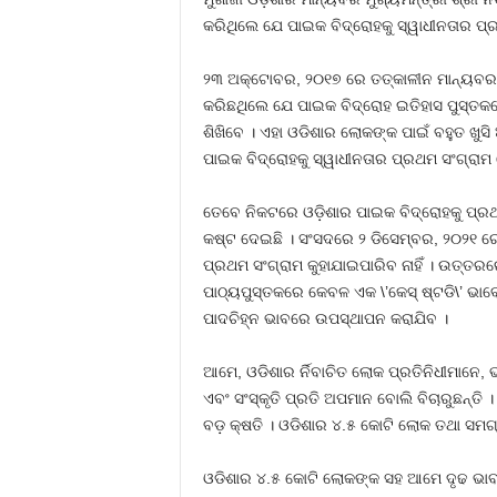
କରିଥିଲେ ଯେ ପାଇକ ବିଦ୍ରୋହକୁ ସ୍ୱାଧୀନତାର ପ
୨୩ ଅକ୍ଟୋବର, ୨୦୧୭ ରେ ତତ୍କାଳୀନ ମାନ୍ୟବର 
କରିଛଥିଲେ ଯେ ପାଇକ ବିଦ୍ରୋହ ଇତିହାସ ପୁସ୍ତକର
ଶିଖିବେ । ଏହା ଓଡିଶାର ଲୋକଙ୍କ ପାଇଁ ବହୁତ ଖୁସ
ପାଇକ ବିଦ୍ରୋହକୁ ସ୍ୱାଧୀନତାର ପ୍ରଥମ ସଂଗ୍ରାମ 
ତେବେ ନିକଟରେ ଓଡ଼ିଶାର ପାଇକ ବିଦ୍ରୋହକୁ ପ୍ରଥମ
କଷ୍ଟ ଦେଇଛି । ସଂସଦରେ ୨ ଡିସେମ୍ବର, ୨୦୨୧ ରେ
ପ୍ରଥମ ସଂଗ୍ରାମ କୁହାଯାଇପାରିବ ନାହିଁ । ଉତ୍ତ
ପାଠ୍ୟପୁସ୍ତକରେ କେବଳ ଏକ \’କେସ୍ ଷ୍ଟଡି\’ ଭାବେ
ପାଦଚିହ୍ନ ଭାବରେ ଉପସ୍ଥାପନ କରାଯିବ ।
ଆମେ, ଓଡିଶାର ର୍ନିବାଚିତ ଲୋକ ପ୍ରତିନିଧୀମାନେ,
ଏବଂ ସଂସ୍କୃତି ପ୍ରତି ଅପମାନ ବୋଲି ବିଚାରୁଛନ୍ତି
ବଡ଼ କ୍ଷତି । ଓଡିଶାର ୪.୫ କୋଟି ଲୋକ ତଥା ସମଗ
ଓଡିଶାର ୪.୫ କୋଟି ଲୋକଙ୍କ ସହ ଆମେ ଦୃଢ ଭାବର