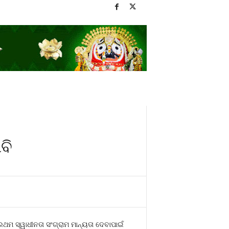
ବି
ଥମ ସ୍ୱାଧୀନତା ସଂଗ୍ରାମ ମାନ୍ୟତା ଦେବାପାଇଁ