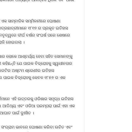
 ଏକ ସାମ୍ବାଦିକ ସମ୍ମିଳନୀରେ ଘୋଷଣା
ାତ୍ରଛାତ୍ରୀମାନେ ୧୮୧୭ ର ପ୍ରକୃତ ଇତିହାସ
ତୃତ୍ୱରେ ଦୀର୍ଘ ବର୍ଷର ସଂଘର୍ଷ ପରେ ଶେଷରେ
ରାଜି ହୋଇଗଲା ।
ାର ଲୋକେ ଆଶ୍ଚର୍ଯ୍ୟ ହେବା ସହିତ ସେମାନଙ୍କୁ
କହିଛନ୍ତି ଯେ ପାଇକ ବିଦ୍ରୋହକୁ ସ୍ୱାଧୀନତାର
ିଇଆରଟିର ଅଷ୍ଟମ ଶ୍ରେଣୀର ଇତିହାସ
ର୍ଣ୍ଣ ପାଇକ ବିଦ୍ରୋହକୁ କେବଳ ୧୮୫୭ ର ଏକ
ଁମାନେ ଏହି ଉତ୍ତରକୁ ଓଡିଶାର ସମୃଦ୍ଧ ଇତିହାସ
ଓଡିଆ ଆତିଥ୍ୟ ଏବଂ ଓଡିଆ ପରମ୍ପରା ପାଇଁ ଏହା ଏକ
ଘାତ ପାଇଁ ଦୁଃଖିତ ।
ମ ସଂଗ୍ରାମ ଭାବରେ ଘୋଷଣା କରିବା ଉଚିତ ଏବଂ