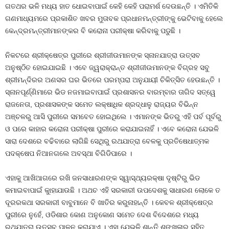
ଗତଥର ଭଳି ମଧ୍ୟ ହାତ ଧୋଇବାପାଇଁ କେହି କେହି ପରାମର୍ଶ ଦେଉଛନ୍ତି । ଏମିତିକି
ଗଣମାଧ୍ୟମରେ ପ୍ରକାଶିତ ଖବର ମୁତାବକ ପ୍ରଧାନମନ୍ତ୍ରୀଙ୍କୁ ଭେଟିବାକୁ ହେଲେ
କେନ୍ଦ୍ରମନ୍ତ୍ରୀମାନଙ୍କର ବି କରୋନା ପରୀକ୍ଷା କରିବାକୁ ପଡୁଛି ।
ନିକଟରେ ଶ୍ରୀକ୍ଷେତ୍ର ପୁରୀରେ ଶ୍ରୀଜୀଉମାନଙ୍କ ସ୍ନାନଯାତ୍ରା ଉତ୍ସବ
ଅନୁଷ୍ଠିତ ହୋଇଯାଇଛି । ଏବେ ଜ୍ୱରାକ୍ରାନ୍ତ ଶ୍ରୀଜୀଉମାନଙ୍କ ବିଗ୍ରହ ସବୁ
ଶ୍ରୀମନ୍ଦିରର ଅଣସର ଘର ଭିତରେ ପରମ୍ପରା ଅନୁଯାୟୀ ଚିକିତ୍ସିତ ହେଉଛନ୍ତି ।
ସ୍ନାନପୂର୍ଣ୍ଣିମାରେ ଭିଡ ନଜମାଇବାପାଇଁ ପ୍ରଶାସନର ବାରମ୍ବାର ତାଗିଦ ସତ୍ୱେ
ରାଜନେତା, ପ୍ରଶାସକଙ୍କ ସମେତ ଲକ୍ଷାଧିକ ଶ୍ରଦ୍ଧାଳୁ ରାଜ୍ୟର ବିଭିନ୍ନ
ଅଞ୍ଚଳରୁ ଆସି ପୁରୀରେ ସମବେତ ହୋଇଥିଲେ । ଏମାନଙ୍କ ଭିତରୁ ଏହି ପର୍ବ ପୂର୍ବରୁ
ଓ ପରେ କାହାର କରୋନା ପରୀକ୍ଷା ପୁରୀରେ କରାଯାଇନାହିଁ । ଏବେ କରୋନା ଯେଭଳି
ସାରା ଦେଶରେ ବଢିବାରେ ଲାଗିଛି ସେଥିରୁ ରଥଯାତ୍ରା ବେଳକୁ ପ୍ରତିଷେଧାତ୍ମକ
ପଦକ୍ଷେପ ନିଆନଗଲେ ଅବସ୍ଥା ବିଗିଡିପାରେ ।
ଏହାକୁ ଆଖିଆଗରେ ରଖି ଜନସାଧାରଣଙ୍କ ସ୍ୱାସ୍ଥ୍ୟରକ୍ଷା ଦୃଷ୍ଟିରୁ ଭିଡ
କମାଇବାପାଇଁ କୁାହାଯାଉଛି । ଅଥଚ ଏହି ସରକାରୀ ଉପଦେଶକୁ ସାଧାରଣ ଲୋକେ ତ
ଦୂରରକଥା ସରକାରୀ ବାବୁମାନେ ବି ଖାତିର କରୁନାହାନ୍ତି । କେବଳ ଶ୍ରୀକ୍ଷେତ୍ର
ପୁରୀରେ ନୁହେଁ, ଓଡିଶାର କୋଣ ଅନୁକୋଣ ସମେତ ଦେଶ ବିଦେଶରେ ମଧ୍ୟ
ରଥଯାତ୍ରା ଉତ୍ସବ ପାଳନ କରାଯାଏ । ଏହା ଯେଭଳି ଶାନ୍ତି ଶୃଙ୍ଖଳାର ସହିତ