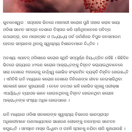
ଭୁବନେଶ୍ୱର : ସପ୍ତାହକ ଭିତରେ ମହାମାରୀ କରୋନା ପୁଣି ତାହାର କରାଳ କାୟା
ଓଡିଶା ସମେତ ସମଗ୍ର ଦେଶରେ ବିସ୍ତାର କରି ଚାଲିଥିବାବେଳେ ପବିତ୍ର
ରଥଯାତ୍ରା, ରଜ ମହୋତ୍ସବ ଓ ଅନ୍ୟାନ୍ୟ ପର୍ବ ପର୍ବାଣିରେ ବିପୁଳ ଜନସମାଗମ
ହେବାର ସମ୍ଭାବନା ଥିବାରୁ ସ୍ୱାସ୍ଥ୍ୟ ବିଶାରଦମାନେ ଚିନ୍ତିତ ।
ଅବଶ୍ୟ ଏଯାବତ୍‍ ଓଡିଶାରେ କରୋନା ସ୍ଥିତି ସମ୍ପୂର୍ଣ୍ଣ ନିୟନ୍ତ୍ରିତ ରହିଛି । କିଛିଦିନ
ଭିତରେ ରାଜ୍ୟରେ ୪୨ଜଣ କରୋନା ଆକ୍ରାନ୍ତଙ୍କୁ ଚିହ୍ନଟ କରାଯାଇଥିବାବେଳେ
ସାରା ଦେଶରେ ୭ହଜାରରୁ ଉର୍ଦ୍ଧ୍ୱ କୋଭିଡ ସଂକ୍ରମିତ ବ୍ୟକ୍ତି ଚିହ୍ନିତ ହୋଇଛନ୍ତି
। ଏମିତିକି ଇତି ମଧ୍ୟରେ କରୋନା ଦେଶରେ ତିନିଜଣଙ୍କ ଜୀବନ ନେଇସାରିଥିବା
ସରକାରୀ ଭାବେ କୁହାଯାଉଛି । ତେବେ ଗତଥର ଭଳି କୋଭିଡ ଭୂତାଣୁ ପରୀକ୍ଷା
ଏପର୍ଯ୍ୟନ୍ତ ବ୍ୟାପକ ଭାବେ ହୋଇନଥିବାରୁ ଚିହ୍ନଟ ହୋଇନଥିବା କରୋନା
ଆକ୍ରାନ୍ତଙ୍କ ସଂଖ୍ୟା ଅଧିକ ହୋଇପାରେ ।
ଇତି ମଧ୍ୟରେ ଓଡିଶା ସରକାରଙ୍କ ସ୍ୱାସ୍ଥ୍ୟ ବିଭାଗର ଭାରପ୍ରାପ୍ତ
ଅଧିକାରୀମାନେ ଗଣମାଧ୍ୟମରେ ସାଧାରଣ ଲୋକଙ୍କୁ ବାରମ୍ବାର ସଚେତନ
କରୁଛନ୍ତି । ସମସ୍ତେ ମାସ୍କ ପିନ୍ଧିବା ଓ ଗହଳି ସ୍ଥାନକୁ ନଯିବା ଲାଗି କୁହାଯାଉଛି ।