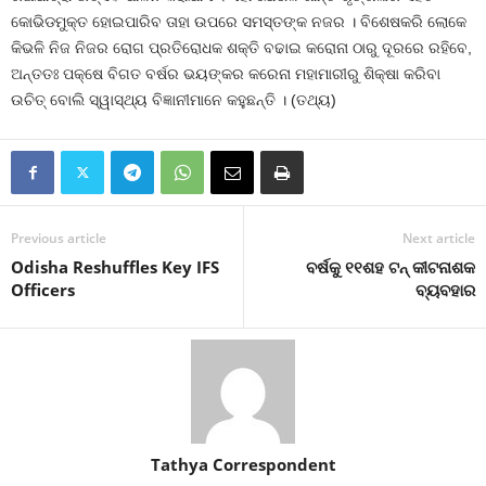
କୋଭିଡମୁକ୍ତ ହୋଇପାରିବ ତାହା ଉପରେ ସମସ୍ତଙ୍କ ନଜର । ବିଶେଷକରି ଲୋକେ
କିଭଳି ନିଜ ନିଜର ରୋଗ ପ୍ରତିରୋଧକ ଶକ୍ତି ବଢାଇ କରୋନା ଠାରୁ ଦୂରରେ ରହିବେ,
ଅନ୍ତତଃ ପକ୍ଷେ ବିଗତ ବର୍ଷର ଭୟଙ୍କର କରେନା ମହାମାରୀରୁ ଶିକ୍ଷା କରିବା
ଉଚିତ୍‍ ବୋଲି ସ୍ୱାସ୍ଥ୍ୟ ବିଜ୍ଞାନୀମାନେ କହୁଛନ୍ତି । (ତଥ୍ୟ)
Previous article
Next article
Odisha Reshuffles Key IFS
ବର୍ଷକୁ ୧୧ଶହ ଟନ୍‍ କୀଟନାଶକ
Officers
ବ୍ୟବହାର
Tathya Correspondent