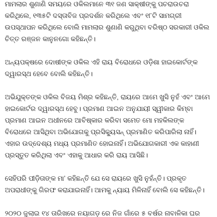
ମାମଲାର ଶୁଣାଣି ସମୟରେ ଓକିଲମାନେ ୩୧ ଜଣ ସାକ୍ଷୀଙ୍କୁ ପଚରାଉଚରା
କରିଥିଲେ, ୧୩୫ଟି ଦସ୍ତାବିଜ ପ୍ରଦର୍ଶନ କରିଥିଲେ ଏବଂ ୧୮ଟି ସାମଗ୍ରୀ
ଉପସ୍ଥାପନ କରିଥିଲେ ବୋଲି ମାମଲାର ଶୁଣାଣି କରୁଥିବା ବରିଷ୍ଠ ସରକାରୀ ଓକିଲ
ଚିତ୍ତ ରଞ୍ଜନ କାନୁନଗୋ କହିଛନ୍ତି।
ଅନ୍ୟପକ୍ଷରେ ଦୋଷୀଙ୍କ ଓକିଲ ଏହି ରାୟ ବିରୋଧରେ ଓଡ଼ିଶା ହାଇକୋର୍ଟଙ୍କ
ଦ୍ୱାରସ୍ଥ ହେବେ ବୋଲି କହିଛନ୍ତି।
ଅଭିଯୁକ୍ତଙ୍କ ଓକିଲ ବିଜୟ ମିଶ୍ର କହିଛନ୍ତି, ରାୟରେ ଆମେ ଖୁସି ନୁହଁ ଏବଂ ଆମେ
ହାଇକୋର୍ଟର ଦ୍ୱାରସ୍ଥ ହେବୁ। ପ୍ରମାଣ ଆଇନ ଅନୁଯାୟୀ ସ୍ୱୀକାର କିମ୍ବା
ପ୍ରମାଣ ଆଇନ ଅଧୀନରେ ଆବିଷ୍କାର କରିବା ସମେତ ମୋ ମହକିଲଙ୍କ
ବିରୋଧରେ ଆସିଥିବା ଅଭିଯୋଗକୁ ପ୍ରସିକ୍ୟୁସନ୍ ପ୍ରମାଣିତ କରିପାରିଲା ନାହିଁ।
ଏହାର ଉଦ୍ଦେଶ୍ୟ ମଧ୍ୟ ପ୍ରମାଣିତ ହୋଇନାହିଁ। ଅଭିଯୋଗକାରୀ ଏକ କାହାଣୀ
ପ୍ରସ୍ତୁତ କରିଥିଲା ଏବଂ ଏହାକୁ ଆଧାର କରି ରାୟ ଆସିଛି।
ସେହିପରି ପୀଡ଼ିତାଙ୍କ ମା’ କହିଛନ୍ତି ଯେ ସେ ରାୟରେ ଖୁସି ନୁହଁନ୍ତି। ପ୍ରକୃତ
ଅପରାଧୀଙ୍କୁ ଗିରଫ କରାଯାଇନାହିଁ। ଆମକୁ ନ୍ୟାୟ ମିଳିନାହିଁ ବୋଲି ସେ କହିଛନ୍ତି।
୨୦୨୦ ଜୁଲାଇ ୧୪ ତାରିଖରେ ନୟାଗଡ଼ ରେ ନିଜ ଗାଁରେ ୫ ବର୍ଷର ନାବାଳିକା ଘର