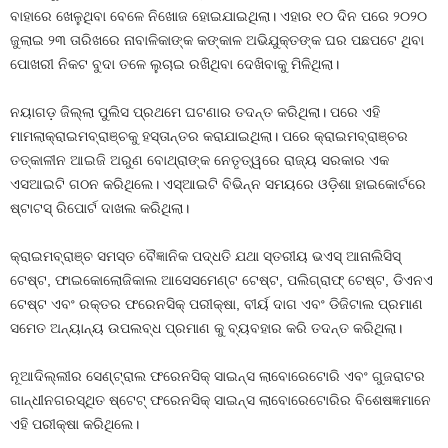
ବାହାରେ ଖେଳୁଥିବା ବେଳେ ନିଖୋଜ ହୋଇଯାଇଥିଲା। ଏହାର ୧୦ ଦିନ ପରେ ୨୦୨୦
ଜୁଲାଇ ୨୩ ତାରିଖରେ ନାବାଳିକାଙ୍କ କଙ୍କାଳ ଅଭିଯୁକ୍ତଙ୍କ ଘର ପଛପଟେ ଥିବା
ପୋଖରୀ ନିକଟ ବୁଦା ତଳେ ଲୁଚାଇ ରଖିଥିବା ଦେଖିବାକୁ ମିଳିଥିଲା।
ନୟାଗଡ଼ ଜିଲ୍ଲା ପୁଲିସ ପ୍ରଥମେ ଘଟଣାର ତଦନ୍ତ କରିଥିଲା। ପରେ ଏହି
ମାମଲାକ୍ରାଇମବ୍ରାଞ୍ଚକୁ ହସ୍ତାନ୍ତର କରାଯାଇଥିଲା। ପରେ କ୍ରାଇମବ୍ରାଞ୍ଚର
ତତ୍କାଳୀନ ଆଇଜି ଅରୁଣ ବୋଥ୍ରାଙ୍କ ନେତୃତ୍ୱରେ ରାଜ୍ୟ ସରକାର ଏକ
ଏସଆଇଟି ଗଠନ କରିଥିଲେ। ଏସ୍ଆଇଟି ବିଭିନ୍ନ ସମୟରେ ଓଡ଼ିଶା ହାଇକୋର୍ଟରେ
ଷ୍ଟାଟସ୍ ରିପୋର୍ଟ ଦାଖଲ କରିଥିଲା।
କ୍ରାଇମବ୍ରାଞ୍ଚ ସମସ୍ତ ବୈଜ୍ଞାନିକ ପଦ୍ଧତି ଯଥା ସ୍ତରୀୟ ଭଏସ୍ ଆନାଲିସିସ୍
ଟେଷ୍ଟ, ଫାଇକୋଲୋଜିକାଲ ଆସେସମେଣ୍ଟ ଟେଷ୍ଟ, ପଲିଗ୍ରାଫ୍ ଟେଷ୍ଟ, ଡିଏନଏ
ଟେଷ୍ଟ ଏବଂ ରକ୍ତର ଫରେନସିକ୍ ପରୀକ୍ଷା, ବୀର୍ୟ ଦାଗ ଏବଂ ଡିଜିଟାଲ ପ୍ରମାଣ
ସମେତ ଅନ୍ୟାନ୍ୟ ଉପଲବ୍ଧ ପ୍ରମାଣ କୁ ବ୍ୟବହାର କରି ତଦନ୍ତ କରିଥିଲା।
ନୂଆଦିଲ୍ଲୀର ସେଣ୍ଟ୍ରାଲ ଫରେନସିକ୍ ସାଇନ୍ସ ଲାବୋରେଟୋରି ଏବଂ ଗୁଜରାଟର
ଗାନ୍ଧୀନଗରସ୍ଥିତ ଷ୍ଟେଟ୍ ଫରେନସିକ୍ ସାଇନ୍ସ ଲାବୋରେଟୋରିର ବିଶେଷଜ୍ଞମାନେ
ଏହି ପରୀକ୍ଷା କରିଥିଲେ।