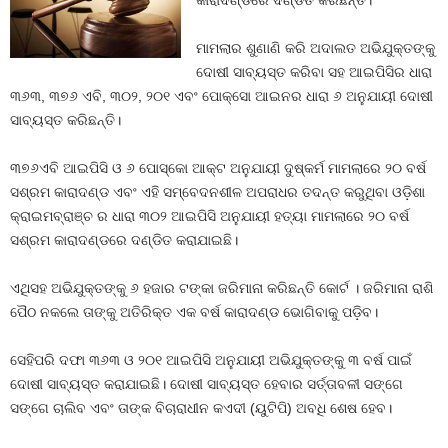
କାରାଦଣ୍ଡରେ ଦଣ୍ଡିତ କରିଛନ୍ତି।
ମାମଲାର ଶୁଣାଣି କରି ଅଦାଲତ ଅଭିଯୁକ୍ତଙ୍କୁ
ଦୋଷୀ ସାବ୍ୟସ୍ତ କରିବା ସହ ଆଇପିସିର ଧାରା
୩୬୩, ୩୭୬ ଏବି, ୩୦୨, ୨୦୧ ଏବଂ ପୋକ୍ସୋ ଆଇନର ଧାରା ୬ ଅନୁଯାୟୀ ଦୋଷୀ
ସାବ୍ୟସ୍ତ କରିଛନ୍ତି।
୩୭୬ଏବି ଆଇପିସି ଓ ୬ ପୋସ୍କୋ ଆକ୍ଟ ଅନୁଯାୟୀ ଦୁଷ୍କର୍ମ ମାମଲାରେ ୨୦ ବର୍ଷ
ସଶ୍ରମ କାରାଦଣ୍ଡ ଏବଂ ଏହି ସମ୍ବେଦନଶୀଳ ଅପରାଧର ତଦନ୍ତ କରୁଥିବା ଓଡ଼ିଶା
କ୍ରାଇମବ୍ରାଞ୍ଚ ର ଧାରା ୩୦୨ ଆଇପିସି ଅନୁଯାୟୀ ହତ୍ୟା ମାମଲାରେ ୨୦ ବର୍ଷ
ସଶ୍ରମ କାରାଦଣ୍ଡରେ ଦଣ୍ଡିତ କରାଯାଇଛି।
ଏଥିସହ ଅଭିଯୁକ୍ତଙ୍କୁ ୬ ହଜାର ଟଙ୍କା ଜରିମାନା କରିଛନ୍ତି କୋର୍ଟ । ଜରିମାନା ରାଶି
ପୈଠ ନକଲେ ତାଙ୍କୁ ଅତିରିକ୍ତ ଏକ ବର୍ଷ କାରାଦଣ୍ଡ ଭୋଗିବାକୁ ପଡ଼ିବ।
ସେହିପରି ଦଫା ୩୬୩ ଓ ୨୦୧ ଆଇପିସି ଅନୁଯାୟୀ ଅଭିଯୁକ୍ତଙ୍କୁ ୩ ବର୍ଷ ପାଇଁ
ଦୋଷୀ ସାବ୍ୟସ୍ତ କରାଯାଇଛି। ଦୋଷୀ ସାବ୍ୟସ୍ତ ହେବାର ସର୍ତ୍ତାବଳୀ ସଙ୍ଗେ
ସଙ୍ଗେ ଚାଲିବ ଏବଂ ତାଙ୍କ ବିଚାରାଧୀନ କଏଦୀ (ୟୁଟିପି) ଅବଧି ଶେଷ ହେବ।