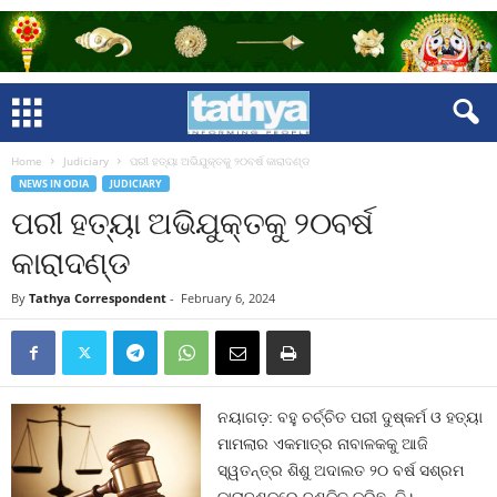
Home
Judiciary
ପରୀ ହତ୍ୟା ଅଭିଯୁକ୍ତକୁ ୨୦ବର୍ଷ କାରାଦଣ୍ଡ
NEWS IN ODIA
JUDICIARY
ପରୀ ହତ୍ୟା ଅଭିଯୁକ୍ତକୁ ୨୦ବର୍ଷ
କାରାଦଣ୍ଡ
By
Tathya Correspondent
-
February 6, 2024
ନୟାଗଡ଼: ବହୁ ଚର୍ଚ୍ଚିତ ପରୀ ଦୁଷ୍କର୍ମ ଓ ହତ୍ୟା
ମାମଲାର ଏକମାତ୍ର ନାବାଳକକୁ ଆଜି
ସ୍ୱତନ୍ତ୍ର ଶିଶୁ ଅଦାଲତ ୨୦ ବର୍ଷ ସଶ୍ରମ