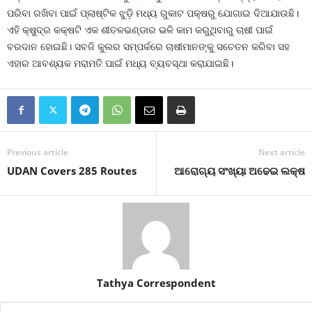
ପରିବା ରଖିବା ପାଇଁ ପ୍ଲାଷ୍ଟିକ ଝୁଡ଼ି ମଧ୍ୟ ରୁକାଟ ପକ୍ଷରୁ ଯୋଗାଇ ଦିଆଯାଉଛି।
ଏହି କ୍ଷୁଦ୍ର କକ୍ଷଟି ଏକ ଶୀତଳଭଣ୍ଡାର ଭଳି କାମ କରୁଥିବାରୁ ଚାଷୀ ପାଇଁ
ବରଦାନ ହୋଇଛି। ସବଜି କୁଲର ସମ୍ପର୍କରେ ଚାଷୀମାନଙ୍କୁ ସଚେତନ କରିବା ସହ
ଏହାର ଆବଶ୍ୟକ ମରାମତି ପାଇଁ ମଧ୍ୟ ବ୍ୟବସ୍ଥା କରାଯାଇଛି।
Previous article
Next article
UDAN Covers 285 Routes
ଆରୋଗ୍ୟ ସଂଖ୍ୟା ଅଢେଇ ଲକ୍ଷ
Tathya Correspondent