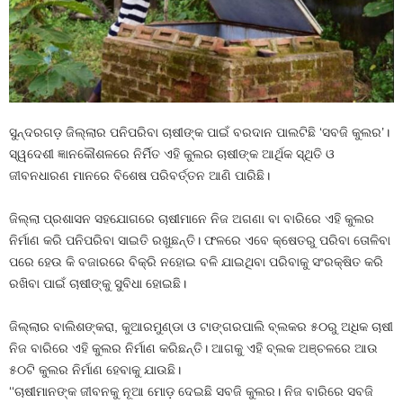
ସୁନ୍ଦରଗଡ଼ ଜିଲ୍ଲାର ପନିପରିବା ଚାଷୀଙ୍କ ପାଇଁ ବରଦାନ ପାଲଟିଛି ‘ସବଜି କୁଲର’।
ସ୍ୱଦେଶୀ ଜ୍ଞାନକୌଶଳରେ ନିର୍ମିତ ଏହି କୁଲର ଚାଷୀଙ୍କ ଆର୍ଥିକ ସ୍ଥିତି ଓ
ଜୀବନଧାରଣ ମାନରେ ବିଶେଷ ପରିବର୍ତ୍ତନ ଆଣି ପାରିଛି।
ଜିଲ୍ଲା ପ୍ରଶାସନ ସହଯୋଗରେ ଚାଷୀମାନେ ନିଜ ଅଗଣା ବା ବାରିରେ ଏହି କୁଲର
ନିର୍ମାଣ କରି ପନିପରିବା ସାଇତି ରଖୁଛନ୍ତି। ଫଳରେ ଏବେ କ୍ଷେତରୁ ପରିବା ତୋଳିବା
ପରେ ହେଉ କି ବଜାରରେ ବିକ୍ରି ନହୋଇ ବଳି ଯାଇଥିବା ପରିବାକୁ ସଂରକ୍ଷିତ କରି
ରଖିବା ପାଇଁ ଚାଷୀଙ୍କୁ ସୁବିଧା ହୋଇଛି।
ଜିଲ୍ଲାର ବାଲିଶଙ୍କରା, କୁଆରମୁଣ୍ଡା ଓ ଟାଙ୍ଗରପାଲି ବ୍ଲକର ୫୦ରୁ ଅଧିକ ଚାଷୀ
ନିଜ ବାରିରେ ଏହି କୁଲର ନିର୍ମାଣ କରିଛନ୍ତି। ଆଗକୁ ଏହି ବ୍ଲକ ଅଞ୍ଚଳରେ ଆଉ
୫୦ଟି କୁଲର ନିର୍ମାଣ ହେବାକୁ ଯାଉଛି।
‘‘ଚାଷୀମାନଙ୍କ ଜୀବନକୁ ନୂଆ ମୋଡ଼ ଦେଇଛି ସବଜି କୁଲର। ନିଜ ବାରିରେ ସବଜି