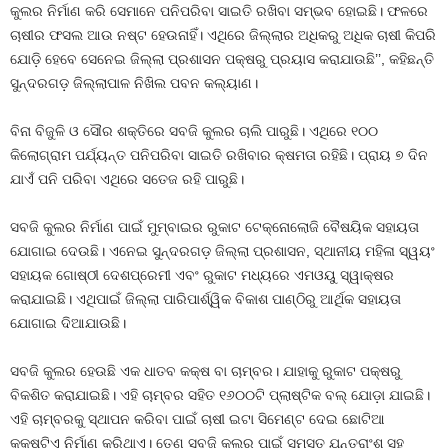
କୁଲର ନିର୍ମାଣ କରି ସେମାନେ ପନିପରିବା ସାଇତି ରଖିବା ସମ୍ଭବ ହୋଇଛି। ଫଳରେ
ଚାଷୀର ଫସଲ ଆଉ ନଷ୍ଟ ହେଉନାହିଁ। ଏଥିରେ ଜିଲ୍ଲାର ଅଧିକରୁ ଅଧିକ ଚାଷୀ କିପରି
ଯୋଡ଼ି ହେବେ ସେନେଇ ଜିଲ୍ଲା ପ୍ରଶାସନ ପକ୍ଷରୁ ପ୍ରୟାସ କରାଯାଉଛି’’, କହିଛନ୍ତି
ସୁନ୍ଦରଗଡ଼ ଜିଲ୍ଲାପାଳ ନିଖିଲ ପବନ କଲ୍ୟାଣ।
ବିନା ବିଜୁଳି ଓ ସୌର ଶକ୍ତିରେ ସବଜି କୁଲର ଚାଲି ପାରୁଛି। ଏଥିରେ ୧୦୦
କିଲୋଗ୍ରାମ ପର୍ଯ୍ୟନ୍ତ ପନିପରିବା ସାଇତି ରଖିବାର କ୍ଷମତା ରହିଛି। ପ୍ରାୟ ୭ ଦିନ
ଯାଏଁ ପନି ପରିବା ଏଥିରେ ସତେଜ ରହି ପାରୁଛି।
ସବଜି କୁଲର ନିର୍ମାଣ ପାଇଁ ମୁମ୍ବାଇର ରୁକାଟ ଟେକ୍ନୋଲୋଜି ବୈଷୟିକ ସହାୟତା
ଯୋଗାଇ ଦେଉଛି। ଏନେଇ ସୁନ୍ଦରଗଡ଼ ଜିଲ୍ଲା ପ୍ରଶାସନ, ସ୍ଥାନୀୟ ମହିଳା ସ୍ୱୟଂ
ସହାୟକ ଗୋଷ୍ଠୀ ଦେଶପ୍ରେମୀ ଏବଂ ରୁକାଟ ମଧ୍ୟରେ ଏମଓୟୁ ସ୍ୱାକ୍ଷର
କରାଯାଇଛି। ଏଥିପାଇଁ ଜିଲ୍ଲା ପାରିପାର୍ଶ୍ୱିକ ବିକାଶ ପାଣ୍ଠିରୁ ଆର୍ଥିକ ସହାୟତା
ଯୋଗାଇ ଦିଆଯାଉଛି।
ସବଜି କୁଲର ହେଉଛି ଏକ ଧାତବ କକ୍ଷ ବା ଚାମ୍ବର। ଯାହାକୁ ରୁକାଟ ପକ୍ଷରୁ
ବିକଶିତ କରାଯାଇଛି। ଏହି ଚାମ୍ବର ସହିତ ୧୬୦୦ଟି ପ୍ଲାଷ୍ଟିକ ବଲ୍ ଯୋଡ଼ା ଯାଇଛି।
ଏହି ଚାମ୍ବରକୁ ସ୍ଥାପନ କରିବା ପାଇଁ ଚାଷୀ ଇଟା ସିମେଣ୍ଟ ଦେଇ ଛୋଟିଆ
କକ୍ଷଟିଏ ନିର୍ମାଣ କରିଥାଏ। ତେଣୁ ସବଜି କୁଲର ପାଇଁ ସମସ୍ତ ଯନ୍ତ୍ରାଂଶ ସହ