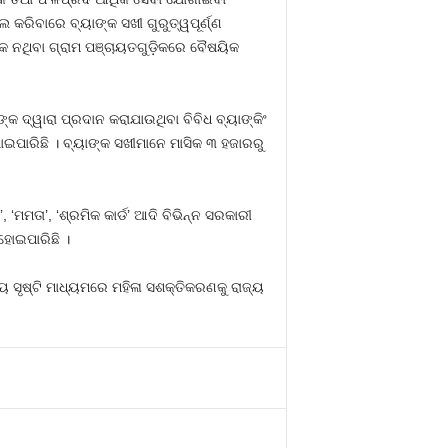
ଲ କରିବାରେ ବ୍ୟାଙ୍କ ସଖୀ ଗୁରୁତ୍ୱପୂର୍ଣ୍ଣ
ଙ୍କ ନଥିବା ଗ୍ରାମ ପଞ୍ଚାୟତଗୁଡ଼ିକରେ ବୈଷୟିକ
କ ଦ୍ୱାରା ପ୍ରଦାନ କରାଯାଉଥିବା ବିବିଧ ବ୍ୟାଙ୍କିଂ
ାଇପାରିଛି । ବ୍ୟାଙ୍କ ସଖୀମାନେ ମାସିକ ୩ ହଜାରରୁ
‘ମମତା’, ‘ଶ୍ରମିକ କାର୍ଡ’ ଆଦି ବିଭିନ୍ନ ସରକାରୀ
ହୋଇପାରିଛି ।
ଚୟ ସୃଷ୍ଟି ମାଧ୍ୟମରେ ମହିଳା ସଶକ୍ତିକରଣକୁ ରାଜ୍ୟ