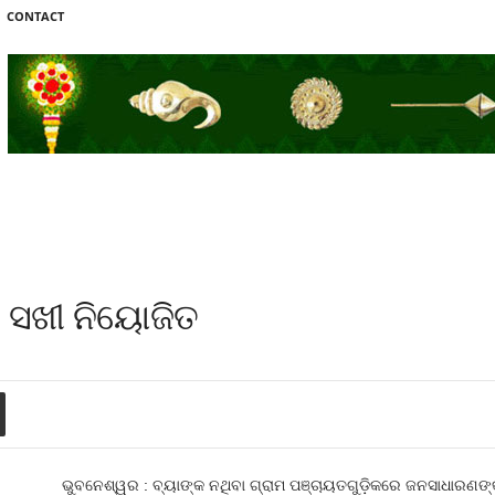
CONTACT
 ସଖୀ ନିୟୋଜିତ
ଭୁବନେଶ୍ୱର : ବ୍ୟାଙ୍କ ନଥିବା ଗ୍ରାମ ପଞ୍ଚାୟତଗୁଡ଼ିକରେ ଜନସାଧାରଣଙ୍