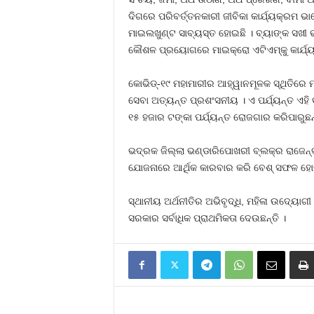
ଦିଗରେ ପରିବର୍ତ୍ତନକାରୀ ଜୀବିକା କାର୍ଯ୍ୟକ୍ରମ ଭା
ମାଇଲଖୁଣ୍ଟ ସାବ୍ୟସ୍ତ ହୋଇଛି । ବ୍ୟାଙ୍କ ସଖୀ ଭ
କୌଶଳ ପ୍ରୟୋଗରେ ମାଇକ୍ରୋ ଏଟିଏମ୍‌କୁ କାର୍ଯ୍
କୋଭିଡ୍‌-୧୯ ମହାମାରୀର ଆହ୍ୱାନମୂଳକ ସ୍ଥିତିରେ ମ
ସେବା ଅତ୍ୟନ୍ତ ପ୍ରଶଂସନୀୟ । ଏ ପର୍ଯ୍ୟନ୍ତ ଏହି
୧୫ ହଜାର ଟଙ୍କା ପର୍ଯ୍ୟନ୍ତ ରୋଜଗାର କରିପାରୁଛନ୍
ଭଦ୍ରକ ଜିଲ୍ଲା ଭଣ୍ଡାରିପୋଖରୀ ବ୍ଲକ୍‌ର ରାଜେନ୍ଦ୍
ଯୋଜନାରେ ଆର୍ଥିକ କାରବାର କରି ବେଶ୍‌ ସଫଳ ହୋଇଛ
ସ୍ଥାନୀୟ ଅର୍ଥନୀତିର ଅଭିବୃଦ୍ଧି, ମହିଳା ଉଦ୍ୟୋଗୀ
ସରକାର ସର୍ବାଧିକ ପ୍ରାଥମିକତା ଦେଉଛନ୍ତି ।