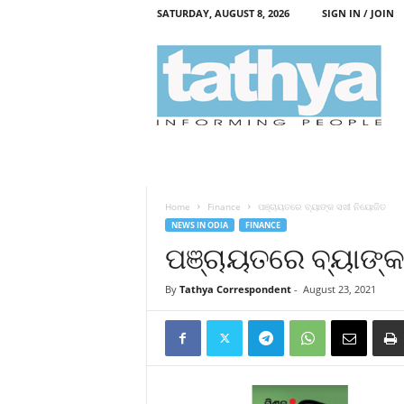
SATURDAY, AUGUST 8, 2026
SIGN IN / JOIN
T
a
t
h
y
a
Home
Finance
ପଞ୍ଚାୟତରେ ବ୍ୟାଙ୍କ ସଖୀ ନିୟୋଜିତ
NEWS IN ODIA
FINANCE
ପଞ୍ଚାୟତରେ ବ୍ୟାଙ୍କ
By
Tathya Correspondent
-
August 23, 2021