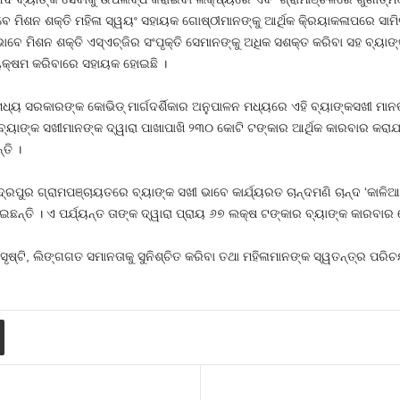
ବେ ମିଶନ ଶକ୍ତି ମହିଳା ସ୍ୱୟଂ ସହାୟକ ଗୋଷ୍ଠୀମାନଙ୍କୁ ଆର୍ଥିକ କି୍ରୟାକଳାପରେ ସାମି
ାବେ ମିଶନ ଶକ୍ତି ଏସ୍‌ଏଚ୍‌ଜିର ସଂପୃକ୍ତି ସେମାନଙ୍କୁ ଅଧିକ ସଶକ୍ତ କରିବା ସହ ବ୍ୟା
ୟକ୍ଷମ କରିବାରେ ସହାୟକ ହୋଇଛି ।
ଧ୍ୟ ସରକାରଙ୍କ କୋଭିଡ୍‌ ମାର୍ଗଦର୍ଶିକାର ଅନୁପାଳନ ମଧ୍ୟରେ ଏହି ବ୍ୟାଙ୍କସଖୀ ମାନଙ୍
 ବ୍ୟାଙ୍କ ସଖୀମାନଙ୍କ ଦ୍ୱାରା ପାଖାପାଖି ୨୩୦ କୋଟି ଟଙ୍କାର ଆର୍ଥିକ କାରବାର କରାଯ
ତି ।
ରପୁର ଗ୍ରାମପଞ୍ଚାୟତରେ ବ୍ୟାଙ୍କ ସଖୀ ଭାବେ କାର୍ଯ୍ୟରତ ଚାନ୍ଦମଣି ଚାନ୍ଦ ‘କାଳିଆ’, 
ନ୍ତି । ଏ ପର୍ଯ୍ୟନ୍ତ ତାଙ୍କ ଦ୍ୱାରା ପ୍ରାୟ ୬୭ ଲକ୍ଷ ଟଙ୍କାର ବ୍ୟାଙ୍କ କାରବାର 
 ସୃଷ୍ଟି, ଲିଙ୍ଗଗତ ସମାନତାକୁ ସୁନିଶ୍ଚିତ କରିବା ତଥା ମହିଳାମାନଙ୍କ ସ୍ୱତନ୍ତ୍ର ପରି