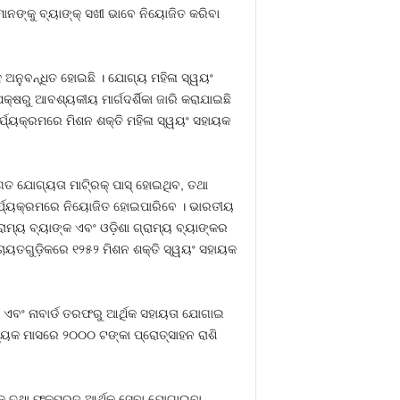
ନଙ୍କୁ ବ୍ୟାଙ୍କ୍‌ ସଖୀ ଭାବେ ନିୟୋଜିତ କରିବା
ସହ ଅନୁବନ୍ଧିତ ହୋଇଛି । ଯୋଗ୍ୟ ମହିଳା ସ୍ୱୟଂ
ଷରୁ ଆବଶ୍ୟକୀୟ ମାର୍ଗଦର୍ଶିକା ଜାରି କରାଯାଇଛି
ାର୍ଯ୍ୟକ୍ରମରେ ମିଶନ ଶକ୍ତି ମହିଳା ସ୍ୱୟଂ ସହାୟକ
ଗତ ଯୋଗ୍ୟତା ମାଟି୍ରକ୍‌ ପାସ୍‌ ହୋଇଥିବ, ତଥା
କାର୍ଯ୍ୟକ୍ରମରେ ନିୟୋଜିତ ହୋଇପାରିବେ । ଭାରତୀୟ
ଗ୍ରାମ୍ୟ ବ୍ୟାଙ୍କ ଏବଂ ଓଡ଼ିଶା ଗ୍ରାମ୍ୟ ବ୍ୟାଙ୍କର
୍ଚାୟତଗୁଡ଼ିକରେ ୧୨୫୨ ମିଶନ ଶକ୍ତି ସ୍ୱୟଂ ସହାୟକ
ବଂ ନାବାର୍ଡ ତରଫରୁ ଆର୍ଥିକ ସହାୟତା ଯୋଗାଇ
ତ୍ୟେକ ମାସରେ ୨୦୦୦ ଟଙ୍କା ପ୍ରୋତ୍ସାହନ ରାଶି
୍ମକ ତଥା ଫଳପ୍ରଦ ଆର୍ଥିକ ସେବା ଯୋଗାଇବା