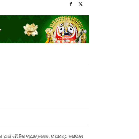
କ ପାଇଁ ମୌଳିକ ବ୍ୟାଙ୍କ୍‌ସେବା ଉପଲବ୍ଧ କରାଇବା