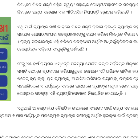
ନିମନ୍ତେ ମିଶନ ଶକ୍ତି ମହିଳା ସ୍ୱୟଂ ସହାୟକ ଗୋଷ୍ଠୀ/ମହାସଂଘର ସଦସ୍ୟାମା
ନିମନ୍ତେ ରାଜ୍ୟ ସରକାର ଏକ ଐତିହାସିକ ନିଷ୍ପତ୍ତି ଗ୍ରହଣ କରିଛନ୍ତି ।
ଏଥି ପାଇଁ ବ୍ୟାଙ୍କ ସଖୀ ଭାବରେ ମିଶନ ଶକ୍ତି ବିଭାଗ ବିଭିନ୍ନ ବ୍ୟାଙ୍କ 
ସହାୟକ ଗୋଷ୍ଠୀ/ସଂଘର ସଦସ୍ୟାମାନଙ୍କୁ ଚୟନ କରିବା ନିମନ୍ତେ ବିଭାଗ ପକ୍
। ରାଜ୍ୟ ସରକାରଙ୍କ ଏହି ବଳିଷ୍ଠ ପଦକ୍ଷେପ ଆର୍ଥିକ ଅନ୍ତର୍ଭୁକ୍ତିକରଣ କ
ଗୋଷ୍ଠୀଙ୍କ ସକି୍ରୟ ସଂପୃକ୍ତିକୁ ଦର୍ଶାଉଛି ।
୧୮ରୁ ୪୫ ବର୍ଷ ବୟସର ଏସ୍‌ଏଚ୍‌ଜି ସଦସ୍ୟା ଯେଉଁମାନଙ୍କ ସର୍ବନିମ୍ନ ଶିକ୍ଷା
ସ୍ମାର୍ଟ ଫୋନ୍‌ର ବ୍ୟବହାର କରିପାରୁଥିବେ ସେମାନେ ଏହି ଅଭିନବ ଜୀବିକା 
ଷ୍ଟେଟ୍‌ ବ୍ୟାଙ୍କ୍‌, ୟସ୍‌ ବ୍ୟାଙ୍କ୍‌, ଆଇସିଆଇସିଆଇ ବ୍ୟାଙ୍କ୍‌, ଉତ୍କଳ 
ସହଭାଗିତାରେ ଏ ପର୍ଯ୍ୟନ୍ତ ସମଗ୍ର ରାଜ୍ୟରେ ବ୍ୟାଙ୍କ ନଥିବା ଗ୍ରାମ ପଞ
ଗୋଷ୍ଠୀର ସଦସ୍ୟା ଏହି ବ୍ୟାଙ୍କିଂସେବାରେ ନିୟୋଜିତ ହୋଇଛନ୍ତି ।
ଏଥିପାଇଁ ଆବଶ୍ୟକୀୟ ବୈଷୟିକ ଉପକରଣ ସଂଗ୍ରହ ପାଇଁ ରାଜ୍ୟ ସରକାର ଏ
୍ରଥମ ୬ ମାସ ପର୍ଯ୍ୟନ୍ତ ପ୍ରତ୍ୟେକ ବ୍ୟାଙ୍କ ସଖୀଙ୍କୁ ଆର୍ଥିକ ସୁରକ୍ଷା ପାଇଁ ପ୍ର
 ଆଦି ବ୍ୟାଙ୍କ ସେବାକୁ ଉପଲବ୍ଧ କରାଇବା ଲକ୍ଷ୍ୟରେ ଏବଂ ଗ୍ରାମାଞ୍ଚଳରେ ଗୁଣାତ