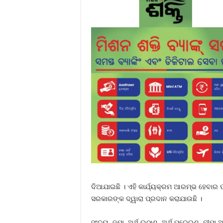
ଦିଆଯାଇଛି । ଏହି କାର୍ଯ୍ୟକ୍ରମ ଆରମ୍ଭ ହେବାର ପ
ସରକାରଙ୍କ ଦ୍ୱାରା ପ୍ରଦାନ କରାଯାଉଛି ।
ସଂଚୟ, ଜମା, ଅର୍ଥ ଉଠାଣ, ଅର୍ଥ ପ୍ରେରଣ, ବୀମା