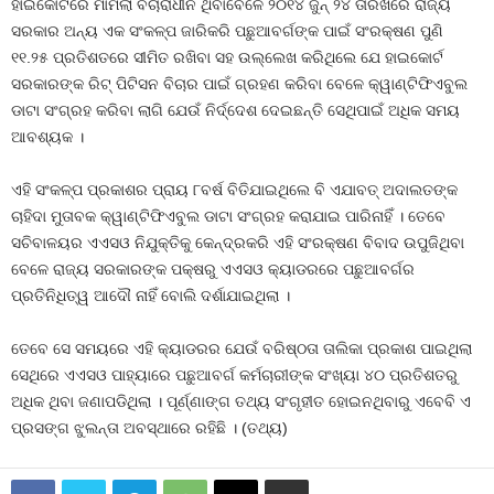
ହାଇକୋର୍ଟରେ ମାମଲା ବିଚାରାଧୀନ ଥିବାବେଳେ ୨୦୧୪ ଜୁନ୍‍ ୨୪ ତାରିଖରେ ରାଜ୍ୟ
ସରକାର ଅନ୍ୟ ଏକ ସଂକଳ୍ପ ଜାରିକରି ପଛୁଆବର୍ଗଙ୍କ ପାଇଁ ସଂରକ୍ଷଣ ପୁଣି
୧୧.୨୫ ପ୍ରତିଶତରେ ସୀମିତ ରଖିବା ସହ ଉଲ୍ଲେଖ କରିଥିଲେ ଯେ ହାଇକୋର୍ଟ
ସରକାରଙ୍କ ରିଟ୍‍ ପିଟିସନ ବିଚାର ପାଇଁ ଗ୍ରହଣ କରିବା ବେଳେ କ୍ୱାଣ୍ଟିଫିଏବୁଲ
ଡାଟା ସଂଗ୍ରହ କରିବା ଲାଗି ଯେଉଁ ନିର୍ଦ୍ଦେଶ ଦେଇଛନ୍ତି ସେଥିପାଇଁ ଅଧିକ ସମୟ
ଆବଶ୍ୟକ ।
ଏହି ସଂକଳ୍ପ ପ୍ରକାଶର ପ୍ରାୟ ୮ବର୍ଷ ବିତିଯାଇଥିଲେ ବି ଏଯାବତ୍‍ ଅଦାଲତଙ୍କ
ଚାହିଦା ମୁତାବକ କ୍ୱାଣ୍ଟିଫିଏବୁଲ ଡାଟା ସଂଗ୍ରହ କରାଯାଇ ପାରିନାହିଁ । ତେବେ
ସଚିବାଳୟର ଏଏସଓ ନିଯୁକ୍ତିକୁ କେନ୍ଦ୍ରକରି ଏହି ସଂରକ୍ଷଣ ବିବାଦ ଉପୁଜିଥିବା
ବେଳେ ରାଜ୍ୟ ସରକାରଙ୍କ ପକ୍ଷରୁ ଏଏସଓ କ୍ୟାଡରରେ ପଛୁଆବର୍ଗର
ପ୍ରତିନିଧିତ୍ୱ ଆଦୌ ନାହିଁ ବୋଲି ଦର୍ଶାଯାଇଥିଲା ।
ତେବେ ସେ ସମୟରେ ଏହି କ୍ୟାଡରର ଯେଉଁ ବରିଷ୍ଠତା ତାଲିକା ପ୍ରକାଶ ପାଇଥିଲା
ସେଥିରେ ଏଏସଓ ପାହ୍ୟାରେ ପଛୁଆବର୍ଗ କର୍ମଚାରୀଙ୍କ ସଂଖ୍ୟା ୪୦ ପ୍ରତିଶତରୁ
ଅଧିକ ଥିବା ଜଣାପଡିଥିଲା । ପୂର୍ଣ୍ଣାଙ୍ଗ ତଥ୍ୟ ସଂଗୃହୀତ ହୋଇନଥିବାରୁ ଏବେବି ଏ
ପ୍ରସଙ୍ଗ ଝୁଲନ୍ତା ଅବସ୍ଥାରେ ରହିଛି । (ତଥ୍ୟ)