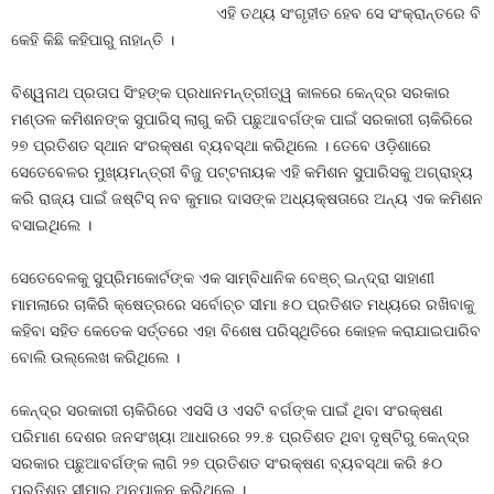
ଏହି ତଥ୍ୟ ସଂଗୃହୀତ ହେବ ସେ ସଂକ୍ରାନ୍ତରେ ବି
କେହି କିଛି କହିପାରୁ ନାହାନ୍ତି ।
ବିଶ୍ୱନାଥ ପ୍ରତାପ ସିଂହଙ୍କ ପ୍ରଧାନମନ୍ତ୍ରୀତ୍ୱ କାଳରେ କେନ୍ଦ୍ର ସରକାର
ମଣ୍ଡଳ କମିଶନଙ୍କ ସୁପାରିସ୍‍ ଲାଗୁ କରି ପଛୁଆବର୍ଗଙ୍କ ପାଇଁ ସରକାରୀ ଚାକିରିରେ
୨୭ ପ୍ରତିଶତ ସ୍ଥାନ ସଂରକ୍ଷଣ ବ୍ୟବସ୍ଥା କରିଥିଲେ । ତେବେ ଓଡ଼ିଶାରେ
ସେତେବେଳର ମୁଖ୍ୟମନ୍ତ୍ରୀ ବିଜୁ ପଟ୍ଟନାୟକ ଏହି କମିଶନ ସୁପାରିସକୁ ଅଗ୍ରାହ୍ୟ
କରି ରାଜ୍ୟ ପାଇଁ ଜଷ୍ଟିସ୍‍ ନବ କୁମାର ଦାସଙ୍କ ଅଧ୍ୟକ୍ଷତାରେ ଅନ୍ୟ ଏକ କମିଶନ
ବସାଇଥିଲେ ।
ସେତେବେଳକୁ ସୁପ୍ରିମକୋର୍ଟଙ୍କ ଏକ ସାମ୍ବିଧାନିକ ବେଞ୍ଚ୍‍ ଇନ୍ଦ୍ରା ସାହାଣୀ
ମାମଲାରେ ଚାକିରି କ୍ଷେତ୍ରରେ ସର୍ବୋଚ୍ଚ ସୀମା ୫୦ ପ୍ରତିଶତ ମଧ୍ୟରେ ରଖିବାକୁ
କହିବା ସହିତ କେତେକ ସର୍ତ୍ତରେ ଏହା ବିଶେଷ ପରିସ୍ଥିତିରେ କୋହଳ କରାଯାଇପାରିବ
ବୋଲି ଉଲ୍ଲେଖ କରିଥିଲେ ।
କେନ୍ଦ୍ର ସରକାରୀ ଚାକିରିରେ ଏସସି ଓ ଏସଟି ବର୍ଗଙ୍କ ପାଇଁ ଥିବା ସଂରକ୍ଷଣ
ପରିମାଣ ଦେଶର ଜନସଂଖ୍ୟା ଆଧାରରେ ୨୨.୫ ପ୍ରତିଶତ ଥିବା ଦୃଷ୍ଟିରୁ କେନ୍ଦ୍ର
ସରକାର ପଛୁଆବର୍ଗଙ୍କ ଲାଗି ୨୭ ପ୍ରତିଶତ ସଂରକ୍ଷଣ ବ୍ୟବସ୍ଥା କରି ୫୦
ପ୍ରତିଶତ ସୀମାର ଅନୁପାଳନ କରିଥିଲେ ।