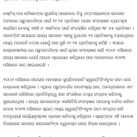
ଜଷ୍ଟିସ୍‍ ଦାସ କମିଶନଙ୍କ ସୁପାରିସ୍‍ ଆଧାରରେ ବିଜୁ ପଟ୍ଟନାୟକଙ୍କ ସରକାର
ଅମଳରେ ପଛୁଆବର୍ଗଙ୍କ ପାଇଁ ୧୧.୨୫ ପ୍ରତିଶତ ଆସନ ସଂରକ୍ଷଣ ବ୍ୟବସ୍ଥା
କରାଯିବା ବେଳକୁ ଏସସି ଓ ଏସଟିଙ୍କ ପାଇଁ ସଂରକ୍ଷିତ ରହିଥିଲା ୩୮.୭୫ ପ୍ରତିଶତ ।
ପରବର୍ତ୍ତୀ ସମୟରେ ରାଜ୍ୟ ସରକାର ଏହାକୁ ଦୁଇଥର ୨୭ ପ୍ରତିଶତକୁ ବଢ଼ାଇଥିଲେ
ମଧ୍ୟ ଅଦାଲତି ଝଟ୍‍କା ଯୋଗୁଁ ତାହା ପୁଣି ୧୧.୨୫ ପ୍ରତିଶତକୁ କମିଛି । ଏଠାରେ
ଉଲ୍ଲେଖନୀୟ ଯେ ପଛୁଆବର୍ଗଙ୍କ ପାଇଁ ସ୍ଥାନ ସଂରକ୍ଷଣ ଲାଗି ୨୦୦୮ ମସିହାରେ
ରାଜ୍ୟ ସରକାର ଯେଉଁ ଆଇନ ପ୍ରଣୟନ କରିଥିଲେ ତାହା ଅଦାଲତରେ ୨୦୧୩
ମସିହାରେ କାଟ୍‍ ଖାଇଯାଇଛି ।
୨୦୦୬ ମସିହାରେ ନାଗରାଜ ମାମଲାରେ ସୁପ୍ରିମକୋର୍ଟ କ୍ୱାଣ୍ଟିଫିଏବୁଲ ଡାଟା କଥା
ଉଲ୍ଲେଖ କରିଥିଲେ । ଏଥିରେ ପଛୁଆବର୍ଗର ଜନସଂଖ୍ୟା ହାର, ଅନଗ୍ରସରତା ଏବଂ
ସରକାରୀ ଚାକିରିରେ ପ୍ରତିନିଧିତ୍ୱ ହାର ସଂପର୍କରେ ତଥ୍ୟ ସଂଗ୍ରହ କରିବାକୁ
କୁହାଯାଇଥିଲା । ରାଜ୍ୟ ସରକାରଙ୍କ ଏସସି/ବିସି ସଂରକ୍ଷଣ ଆଇନକୁ ବାତିଲ କରିବା
ବେଳେ ୨୦୧୩ ମସିହାରେ ସ୍ୟାଟ୍‍ ମଧ୍ୟ କ୍ୱାଣ୍ଟିଫିଏବୁଲ ଡାଟା ସଂଗ୍ରହ କରି
ତଦନୁଯାୟୀ କାର୍ଯ୍ୟାନୁଷ୍ଠାନ ଗ୍ରହଣ କରିବାକୁ କହିଥିଲେ । ସ୍ୟାଟ୍‍ଙ୍କ ଏହି ଆଦେଶ
ବିରୋଧରେ ସରକାର ହାଇକୋର୍ଟଙ୍କ ଦ୍ୱାରସ୍ଥ ହୋଇ ନିରାଶ ହୋଇଥିଲେ ।