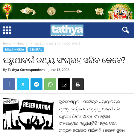
Home
General
ପଛୁଆବର୍ଗ ତଥ୍ୟ ସଂଗ୍ରହ ସରିବ କେବେ?
NEWS IN ODIA
GENERAL
ପଛୁଆବର୍ଗ ତଥ୍ୟ ସଂଗ୍ରହ ସରିବ କେବେ?
By
Tathya Correspondent
-
June 13, 2022
ଭୁବନେଶ୍ୱର : ସର୍ବୋଚ୍ଚ ନ୍ୟାୟାଳୟର
ସ୍ପଷ୍ଟ ନିର୍ଦ୍ଦେଶ ସତ୍ତ୍ୱେ ୧୬ବର୍ଷ ଧରି
ପଛୁଆବର୍ଗଙ୍କ ଆସନ ସଂରକ୍ଷଣ
ସଂକ୍ରାନ୍ତୀୟ ‘କ୍ୱାଣ୍ଟିଫିଏବୁଲ ଡାଟା’
ସଂଗ୍ରହ କରାଯାଇ ପାରିନାହିଁ । କେବେ ସୁଦ୍ଧା