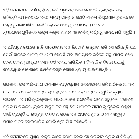
ଏହି ସମ୍ପାନରେ ପୌରୋହିତ୍ୟ କରି ପ୍ରତିଷ୍ଠାନର ସଭାପତି ପ୍ରହଲାଦ ସିଂହ
କହିଛନ୍ତି ଯେ ଦେଶରେ ଏବେ ପ୍ରାୟ ସାଢ଼େ ୪ କୋଟି ମାମଲା ବିଚାରାଧୀନ ଥିବାବେଳେ
ସେଥିରୁ ପାଖାପାଖି ୩ କୋଟି ହେଉଛି ଅପରାଧିକ ମାମଲା । ଦେଶର
ନ୍ୟାୟାଳୟଗୁଡିକରେ ଲକ୍ଷ ଲକ୍ଷ ମାମଲା ୩୦ବର୍ଷରୁ ଊର୍ଦ୍ଧ୍ୱ ସମୟ ଧରି ଗଡୁଛି ।
ଏ ପରିପ୍ରେକ୍ଷୀରେ ନୀତି ଆୟୋଗର ଏକ ରିପୋର୍ଟ ଉଦ୍ଧାର କରି ସେ କହିଛନ୍ତି ଯେ
ଯେଉଁ ହାରରେ ମାମଲା ଫଏସଲା ହେଉଛି ତାହା ଅବ୍ୟାହତ ରହିଲେ ସବୁ ମାମଲା ଶେଷ
ହେବା ବେଳକୁ ଅନ୍ୟୂନ ୧୩୫ ବର୍ଷ ସମୟ ଲାଗିଯିବ । ବିଳମ୍ବିତ ବିଚାର ଯୋଗୁଁ
ସଂଖ୍ୟାଧିକ ମାମଲାରେ କ୍ଷତିଗ୍ରସ୍ତ ଲୋକେ ନ୍ୟାୟ ପାଉନାହାନ୍ତି ।
ସରକାରୀ କଳ ଅଭିଯୋଗ ସମାଧାନ ବ୍ୟବସ୍ଥାର ସରଳୀକରଣ କରିପାରିଲେ ଆଇନ
ଅଦାଲତ ଉପରେ ମାମଲାର ଚାପ ହ୍ରାସ ପାଇବ ଏବଂ ଲୋକେ ତ୍ୱରିତ ନ୍ୟାୟ
ପାଇବେ । ଏ ପରିପ୍ରେକ୍ଷୀରେ ଗାନ୍ଧୀଜୀଙ୍କ ପ୍ରଦର୍ଶିତ ଗ୍ରାମ ସ୍ୱରାଜ, ଏକାଦଶ
ବ୍ରତ ଓ ତାରକମନ୍ତ୍ରର ଅନୁପାଳନ ସହ ୭ଟି ସାମାଜିକ ପାପଠାରୁ ଦୂରେଇ ରହିବା
ପାଇଁ ବ୍ୟକ୍ତି ଓ ରାଷ୍ଟ୍ର ଉଦ୍ୟମ କଲେ ଏକ ଅପରାଧମୁକ୍ତ ଓ ମାମଲାମୁକ୍ତ
ସମାଜ ଗଠନ ହୋଇପାରିବ ବୋଲି ଶ୍ରୀ ସିଂହ କହିଛନ୍ତି ।
ଏହି ସମ୍ପାନରେ ମୁଖ୍ୟ ବକ୍ତା ଭାବେ ଯୋଗ ଦେଇ ଡଃ ଭଗବାନ ପ୍ରକାଶ ବିଭିନ୍ନ