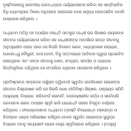
ଦୃଷ୍ଟିକୋଣରୁ ଭାରତୀୟ ଗଣତନ୍ତ୍ରର ପର୍ଯ୍ୟାଲୋଚନା କରିବା ସହ ସାମ୍ବିଧାନିକ
ବିଧି ବ୍ୟବସ୍ଥାର ଠିକଣା ଅନୁପାଳନ କରାଗଲେ ଦେଶ ସମୃଦ୍ଧ ହୋଇପାରିବ ବୋଲି
ଉଲ୍ଲେଖ କରିଥିଲେ ।
ଅନ୍ୟତମ ଅତିଥି ଡଃ ଅପର୍ଣ୍ଣା ମହାନ୍ତି ପାଟକୁରା ଗାନ୍ଧୀ ରାଜ କିଶୋର ନାୟକଙ୍କ
ଜୀବନର ପର୍ଯ୍ୟାଲୋଚନା କରିବା ସହ ଗାନ୍ଧୀଜୀଙ୍କ ଆଦର୍ଶରେ ଛାତ୍ର ଜୀବନରୁ
ଅନୁପ୍ରାଣୀତ ହୋଇ ପରେ ସେ କିପରି ବିନୋବା ଭାବେ, ଜୟପ୍ରକାଶ ନାରାୟଣ,
ଗୋପବନ୍ଧୁ ଚୌଧୁରୀ, ରମା ଦେବୀ, ବିଜୁ ପଟ୍ଟନାୟକ ଆଦିଙ୍କ ଦ୍ୱାରା ପ୍ରଭାବିତ
ହୋଇଥିଲେ ଏବଂ ତାଙ୍କ ଜୀବନକୁ ସେବା, ସଂଗ୍ରାମ, ସମର୍ପଣ ଓ ତ୍ୟାଗର
ଭିତ୍ତିଭୂମିରେ ଗଢ଼ିଥିଲେ ସେ ସଂପର୍କରେ ବ୍ୟାପକ ଆଲୋଚନା କରିଥିଲେ ।
ପ୍ରତିଷ୍ଠାନର ସମ୍ପାଦକ ପର୍ଶୁରାମ ଦ୍ୱିବେଦୀ ସ୍ୱର୍ଗତ ରାଜକିଶୋର ନାୟକଙ୍କ
ଜୀବନର ବିଶ୍ଲେଷଣ କରି ସେ କିଭଳି ଜଣେ ନୀତିନିଷ୍ଠ ଶିକ୍ଷକ, ପଞ୍ଚାୟତ ସମିତି
ଅଧ୍ୟକ୍ଷ, ବିଧାୟକ, ଖଦିବୋର୍ଡ ସଭାପତି, ଗୋରକ୍ଷଣୀର କର୍ତ୍ତା ଓ ସର୍ବୋପରି
ଜନସେବକ ଭାବେ ଅମ୍ଲାନ ସ୍ମୃତି ଛାଡି ଯାଇଛନ୍ତି ତାହାର ବିସ୍ତୃତ ବର୍ଣ୍ଣନା
କରିଥିଲେ । ଫାଉଣ୍ଡେସନର ଅନ୍ୟତମ ଟ୍ରଷ୍ଟି ନିଳୟକାନ୍ତ ମହାପାତ୍ର ଓ
ନିରଞ୍ଜନ ପଣ୍ଡା ଅଭିଭାଷଣ ରଖିଥିବା ବେଳେ ସ୍ୱର୍ଗତ ନାୟକଙ୍କ ସୁପୁତ୍ର
ବିଧାୟକ ଅତନୁ ସବ୍ୟସାଚୀ ନାୟକ ମଧ୍ୟ ସ୍ମୃତିଚାରଣ କରିଥିଲେ । (ତଥ୍ୟ)