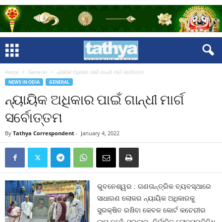
Home
General
ନ୍ୟାୟିକ ଅଧିକାର ପାଇଁ ଗାନ୍ଧୀ ମାର୍ଗ ସର୍ବୋତ୍ତମ
NEWS IN ODIA
GENERAL
ନ୍ୟାୟିକ ଅଧିକାର ପାଇଁ ଗାନ୍ଧୀ ମାର୍ଗ
ସର୍ବୋତ୍ତମ
By
Tathya Correspondent
-
January 4, 2022
ଭୁବନେଶ୍ୱର : ଗଣତାନ୍ତ୍ରିକ ବ୍ୟବସ୍ଥାରେ
ସାଧାରଣ ଲୋକର ନ୍ୟାୟିକ ଅଧିକାରକୁ
ସୁରକ୍ଷିତ ରଖିବା କେବଳ କୋର୍ଟ କଚେରୀର