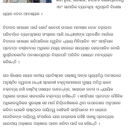
କାମ ନୁହେଁ; ସରକାର, ନିର୍ବାଚିତ ଲୋକପ୍ରତିନିଧି
ଏବଂ ସାମାଜିକ ବ୍ୟବସ୍ଥା ଏଥିପ୍ରତି ବିଶେଷ
ଧ୍ୟାନ ଦେବା ଆବଶ୍ୟକ ।
ବିବାଦର ସମାଧାନ ପାଇଁ କୋର୍ଟ କଚେରୀ ଉପରେ ମାମଲାର ବୋଝ ବଢ଼ାଇବା
ପରିବର୍ତ୍ତେ ବ୍ୟବସ୍ଥାରେ ସଂସ୍କାର ଆଣି ଗାନ୍ଧୀଜୀଙ୍କ ପ୍ରଦର୍ଶିତ ମାର୍ଗରେ
ବିବାଦର ସମାଧାନ କରିପାରିଲେ ତ୍ୱରିତ ନ୍ୟାୟ ମିଳିପାରିବ ଏବଂ ସମ୍ବିଧାନ
ପ୍ରଦତ୍ତ ବଞ୍ôଚବାର ଅଧିକାର ମଧ୍ୟ ସହଜରେ ସାବ୍ୟସ୍ତ ହୋଇପାରିବ ବୋଲି
ସୁପ୍ରିମକୋର୍ଟର ଅବସରପ୍ରାପ୍ତ ବିଚାରପତି ଅରିଜିତ ପଶାୟତ ମତବ୍ୟକ୍ତ
କରିଛନ୍ତି ।
ରାଜ କିଶୋର ନାୟକ ଜାତୀୟ ପ୍ରତିଷ୍ଠାନ ପକ୍ଷରୁ ତାଙ୍କ ପୂଣ୍ୟତିଥି ଅବସରରେ
ଅନୁଷ୍ଠିତ ଦ୍ୱାଦଶ ଗାନ୍ଧୀ ସ୍ମାରକୀ ବକ୍ତୃତାମାଳାରେ ମୁଖ୍ୟ ଅତିଥି ଭାବେ
ବକ୍ତବ୍ୟ ରଖି ଜଷ୍ଟିସ୍‍ ପଶାୟତ ଗଣତନ୍ତ୍ର, ସାଧାରଣ ଜନତା ଓ ନ୍ୟାୟିକ
ଅଧିକାର ଉପରେ ସାରଗର୍ଭକ ବକ୍ତବ୍ୟ ରଖିଛନ୍ତି । ସମ୍ବିଧାନ ପ୍ରଦତ୍ତ ମୌଳିକ
ଅଧିକାରଗୁଡିକର ସୁରକ୍ଷା ସହ ମାର୍ଗ ନିର୍ଦ୍ଦେଶିକାରେ ଥିବା ଉପଦେଶର ଅନୁପାଳନ
କରିବା ଯେଭଳି ରାଷ୍ଟ୍ରର ଦାୟିତ୍ୱ ସେହିଭଳି ସମ୍ବିଧାନର ୫୧ ଧାରାରେ
ନାଗରିକଙ୍କ ଦାୟିତ୍ୱ ସଂପର୍କରେ ଯାହା ଉଲ୍ଲେଖ ରହିଛି ତାହାକୁ ପ୍ରତ୍ୟେକ
ଭାରତୀୟ ଅକ୍ଷରେ ଅକ୍ଷରେ ପାଳନ କରିବା ପାଇଁ ସେ କହିଛନ୍ତି ।