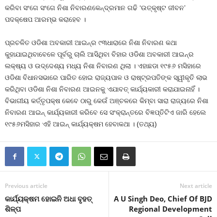
କରିବା ସଂଗେ ସଂଗେ ନିଶା ନିବାରଣକେନ୍ଦ୍ରମାନ ଗଢି ‘ଉତ୍କୃଷ୍ଟ ଜୀବନ’
ପଦକ୍ଷେପ ଆରମ୍ଭ କରାହେବ ।
ପ୍ରଚଳିତ ଓଡିଶା ଅବକାରୀ ଆଇନ୍‍ର ୯୩ଧାରାରେ ନିଶା ନିବାରଣ କଥା
କୁହାଯାଇଥିବାବେଳେ ପୂର୍ବରୁ ଚାଲି ଆସିଥିବା ବିହାର ଓଡିଶା ଅବକାରୀ ଆଇନ୍‍ର
ଲକ୍ଷ୍ୟ ଓ ଉଦ୍ଦେଶ୍ୟ ମଧ୍ୟ ନିଶା ନିବାରଣ ଥିଲା । ଏହାଛଡା ୧୯୫୬ ମସିହାରେ
ଓଡିଶା ବିଧାନସଭାରେ ପାରିତ ହୋଇ ରାଜ୍ୟପାଳ ଓ ରାଷ୍ଟ୍ରପତିଙ୍କ ସ୍ୱୀକୃତି ଲାଭ
କରିଥିବା ଓଡିଶା ନିଶା ନିବାରଣ ଆଇନକୁ ଏଯାବତ୍‍ କାର୍ଯ୍ୟକାରୀ କରାଯାଇନାହିଁ ।
ବିଭାଗୀୟ କର୍ତ୍ତୃପକ୍ଷ କେବେ ଠାରୁ କେଉଁ ଅଞ୍ଚଳରେ କିମ୍ବା ସାରା ରାଜ୍ୟରେ ନିଶା
ନିବାରଣ ଆଇନ୍‍ କାର୍ଯ୍ୟକାରୀ କରିବେ ସେ ସଂକ୍ରାନ୍ତରେ ବିଜ୍ଞପ୍ତିଟିଏ ଜାରି ହେଲେ
୧୯୫୬ମସିହାର ଏହି ଆଇନ୍‍ କାର୍ଯ୍ୟକ୍ଷମ ହେବାକଥା । (ତଥ୍ୟ)
Previous article
Next article
କାର୍ଯ୍ୟକ୍ଷମ ହୋଇନି ଅଧା ବୃହତ୍‍
A U Singh Deo, Chief Of BJD
ଶିଳ୍ପ
Regional Development