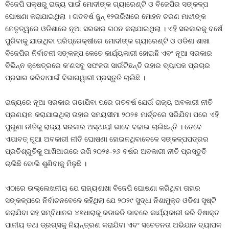
ବିଜେପି ପକ୍ଷରୁ ରାଜ୍ୟ ପାଇଁ ମୋଦୀଙ୍କ ଗ୍ୟାରେଣ୍ଟି ଓ ବିଜେପିର ସଙ୍କଳ୍ପ
ଘୋଷଣା କରାଯାଇଥିଲା । ଗତବର୍ଷ ଜୁନ୍‍ ୧୨ତାରିଖରେ ମୋହନ ଚରଣ ମାଝୀଙ୍କ
ନେତୃତ୍ୱରେ ଓଡିଶାରେ ନୂଆ ସରକାର ଗଠନ କରାଯାଇଥିଲା । ଏହି ସରକାରକୁ ବର୍ଷେ
ପୁରିବାକୁ ଯାଉଥିବା ପରିପ୍ରେକ୍ଷୀରେ ମୋଦୀଙ୍କ ଗ୍ୟାରେଣ୍ଟି ଓ ଓଡିଶା ଶାଖା
ବିଜେପିର ନିର୍ବାଚନୀ ସଙ୍କଳ୍ପ କେତେ କାର୍ଯ୍ୟକାରୀ ହୋଇଛି ଏବଂ ନୂଆ ସରକାର
ବିଭିନ୍ନ କ୍ଷେତ୍ରରେ କ’ଣସବୁ ସଫଳତା ସାଉଁଟିଛନ୍ତି ତାହାର ବ୍ୟାପକ ପ୍ରଚାର
ପ୍ରସାର କରିବାପାଇଁ ବିଭାଗୱାରୀ ପ୍ରସ୍ତୁତି ଚାଲିଛି ।
ରାଜ୍ୟରେ ନୂଆ ସରକାର ଗଢାଯିବା ପରେ ଗତବର୍ଷ ଯେଉଁ ରାଜ୍ୟ ଅବକାରୀ ନୀତି
ପ୍ରଣୟନ କରାଯାଇଥିଲା ତାହାର ସମୟସୀମା ୨୦୨୫ ମାର୍ଚ୍ଚରେ ସରିଯିବା ପରେ ଏହି
ପୁରୁଣା ନୀତିକୁ ରାଜ୍ୟ ସରକାର ଅସ୍ଥାୟୀ ଭାବେ ବଢାଇ ଚାଲିଛନ୍ତି । ତେବେ
ଏଯାବତ୍‍ ନୂଆ ଅବକାରୀ ନୀତି ଘୋଷଣା ହୋଇନଥିବାବେଳେ ସଙ୍କଳ୍ପପତ୍ରର
ପ୍ରତିଶ୍ରୁତିକୁ ଆଖିଆଗରେ ରଖି ୨୦୨୫-୨୬ ବର୍ଷର ଅବକାରୀ ନୀତି ପ୍ରସ୍ତୁତି
ଚାଲିଛି ବୋଲି ଶୁଣିବାକୁ ମିଳୁଛି ।
ଏଠାରେ ଉଲ୍ଲେଖନୀୟ ଯେ ରାଜ୍ୟଶାଖା ବିଜେପି ଘୋଷଣା କରିଥିବା ତାହାର
ସଙ୍କଳ୍ପରେ ନିର୍ବାଚନବେଳେ କହିଥିଲା ଯେ ୨୦୨୯ ସୁଦ୍ଧା ନିଶାମୁକ୍ତ ଓଡିଶା ସୃଷ୍ଟି
କରାଯିବା ସହ ସମ୍ବିଧାନର ୪୭ଧାରାକୁ କଡାକଡି ଭାବରେ କାର୍ଯ୍ୟକାରୀ କରି ବିଷାକ୍ତ
ପାନୀୟ ତଥା ଡ୍ରଗ୍ସକୁ ନିୟନ୍ତ୍ରଣ କରାଯିବା ଏବଂ ସଚେତନତା ଅଭିଯାନ ବ୍ୟାପକ