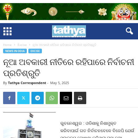
Home
Excise
ନୂଆ ଅବକାରୀ ନୀତିରେ ରହିପାରେ ନିର୍ବାଚନୀ ପ୍ରତିଶ୍ରୁତି
NEWS IN ODIA
EXCISE
ନୂଆ ଅବକାରୀ ନୀତିରେ ରହିପାରେ ନିର୍ବାଚନୀ
ପ୍ରତିଶ୍ରୁତି
By
Tathya Correspondent
-
May 5, 2025
ଭୁବନେଶ୍ୱର : ଓଡିଶାକୁ ନିଶାମୁକ୍ତ
କରିବାପାଇଁ ଗତ ନିର୍ବାଚନବେଳେ ବିଜେପି ଯେଉଁ