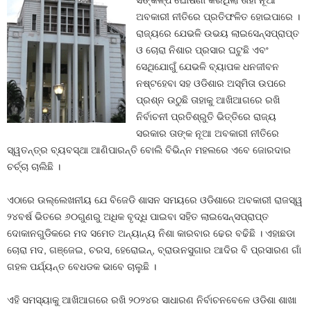
ସଙ୍କଳ୍ପ ଘୋଷଣା କରିଥିଲା ତାହା ନୂଆ
ଅବକାରୀ ନୀତିରେ ପ୍ରତିଫଳିତ ହୋଇପାରେ ।
ରାଜ୍ୟରେ ଯେଭଳି ଉଭୟ ଲାଇସେନ୍ସପ୍ରାପ୍ତ
ଓ ଚୋରା ନିଶାର ପ୍ରସାର ଘଟୁଛି ଏବଂ
ସେଥିଯୋଗୁଁ ଯେଭଳି ବ୍ୟାପକ ଧନଜୀବନ
ନଷ୍ଟହେବା ସହ ଓଡିଶାର ଅସ୍ମିତା ଉପରେ
ପ୍ରଶ୍ନ ଉଠୁଛି ତାହାକୁ ଆଖିଆଗରେ ରଖି
ନିର୍ବାଚନୀ ପ୍ରତିଶ୍ରୁତି ଭିତ୍ତିରେ ରାଜ୍ୟ
ସରକାର ତାଙ୍କ ନୂଆ ଅବକାରୀ ନୀତିରେ
ସ୍ୱତନ୍ତ୍ର ବ୍ୟବସ୍ଥା ଆଣିପାରନ୍ତି ବୋଲି ବିଭିନ୍ନ ମହଲରେ ଏବେ ଜୋରଦାର
ଚର୍ଚ୍ଚା ଚାଲିଛି ।
ଏଠାରେ ଉଲ୍ଲେଖନୀୟ ଯେ ବିଜେଡି ଶାସନ ସମୟରେ ଓଡିଶାରେ ଅବକାରୀ ରାଜସ୍ୱ
୨୪ବର୍ଷ ଭିତରେ ୬୦ଗୁଣରୁ ଅଧିକ ବୃଦ୍ଧି ପାଇବା ସହିତ ଲାଇସେନ୍ସପ୍ରାପ୍ତ
ଦୋକାନଗୁଡିକରେ ମଦ ସମେତ ଅନ୍ୟାନ୍ୟ ନିଶା କାରବାର ଢେର ବଢିଛି । ଏହାଛଡା
ଚୋରା ମଦ, ଗଞ୍ଜେଇ, ଚରସ, ହେରୋଇନ୍‍, ବ୍ରାଉନସୁଗାର ଆଦିର ବି ପ୍ରସାରଣ ଗାଁ
ଗହଳ ପର୍ଯ୍ୟନ୍ତ ବେଧଡକ ଭାବେ ଚାଲୁଛି ।
ଏହି ସମସ୍ୟାକୁ ଆଖିଆଗରେ ରଖି ୨୦୨୪ର ସାଧାରଣ ନିର୍ବାଚନବେଳେ ଓଡିଶା ଶାଖା