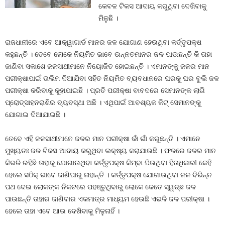
କେବଳ ଟିକସ ଆଦାୟ କରୁଥିବା ଦେଖିବାକୁ
ମିଳୁଛି ।
ରାଜଧାନୀରେ ଏବେ ଆକ୍ୱାଗାର୍ଡ ମାନର ଜଳ ଯୋଗାଣ ହେଉଥିବା କର୍ତ୍ତୃପକ୍ଷ
କହୁଛନ୍ତି । ତେବେ ଲୋକେ ନିୟମିତ ଭାବେ ଉନ୍ନତମାନର ଜଳ ପାଉଛନ୍ତି କି ତାହା
ଜାଣିବା ସକାଶେ ଜଳସାଥୀମାନେ ନିୟୋଜିତ ହୋଇଛନ୍ତି । ଏମାନଙ୍କୁ ଜଳର ମାନ
ପରୀକ୍ଷାପାଇଁ ତାଲିମ ଦିଆଯିବା ସହିତ ନିୟମିତ ବ୍ୟବଧାନରେ ଘରକୁ ଘର ବୁଲି ଜଳ
ପରୀକ୍ଷା କରିବାକୁ କୁହାଯାଇଛି । ପ୍ରତି ପରୀକ୍ଷା ବାବଦରେ ସେମାନଙ୍କ ଲାଗି
ପ୍ରୋତ୍ସାହନରାଶିର ବ୍ୟବସ୍ଥା ଅଛି । ଏଥିପାଇଁ ଆବଶ୍ୟକ କିଟ୍‍ ସେମାନଙ୍କୁ
ଯୋଗାଇ ଦିଆଯାଇଛି ।
ତେବେ ଏହି ଜଳସାଥୀମାନେ ଜଳର ମାନ ପରୀକ୍ଷା କାଁ ଭାଁ କରୁଛନ୍ତି । ଏମାନେ
ମୁଖ୍ୟତଃ ଜଳ ଟିକସ ଆଦାୟ କରୁଥିବା ଲକ୍ଷ୍ୟ କରାଯାଉଛି । ଫଳରେ ଜଳର ମାନ
କିଭଳି ରହିଛି ତାହାକୁ ଯୋଗାଉଥିବା କର୍ତ୍ତୃପକ୍ଷ କିମ୍ବା ପିଉଥିବା ହିତାଧିକାରୀ କେହି
ହେଲେ ସଠିକ୍‍ ଭାବେ ଜାଣିପାରୁ ନାହାନ୍ତି । କର୍ତ୍ତୃପକ୍ଷ ଯୋଗାଉଥିବା ଜଳ ବିଭିନ୍ନ
ପଥ ଦେଇ ଲୋକଙ୍କ ନିକଟରେ ପହଞ୍ଚୁଥିବାରୁ ଲୋକେ କେତେ ସ୍ୱଚ୍ଛ ଜଳ
ପାଉଛନ୍ତି ତାହାର ଜାଣିବାର ଏକମାତ୍ର ମାଧ୍ୟମ ହେଉଛି ଏଭଳି ଜଳ ପରୀକ୍ଷା ।
ହେଲେ ତାହା ଏବେ ଆଉ ଦେଖିବାକୁ ମିଳୁନାହିଁ ।