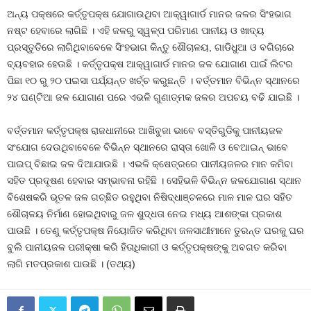
ଅନ୍ୟ ପକ୍ଷରେ କର୍ତ୍ତୃପକ୍ଷ ଯୋଗାଉଥିବା ଆକ୍ୱାଗାର୍ଡ ମାନର ଜଳର ସିଂହଭାଗ
ନଷ୍ଟ ହେବାରେ ଲାଗିଛି । ଏହି ଜଳରୁ ସ୍ୱଳ୍ପ ପରିମାଣ ପାନୀୟ ଓ ଖାଦ୍ୟ
ପ୍ରସ୍ତୁତିରେ ଲାଗିଥିବାବେଳେ ସିଂହଭାଗ କିନ୍ତୁ ଶୌଚାଳୟ, ଗାଡିଧୁଆ ଓ ବଗିଚାରେ
ବ୍ୟବହାର ହେଉଛି । କର୍ତ୍ତୃପକ୍ଷ ଆକ୍ୱାଗାର୍ଡ ମାନର ଜଳ ଯୋଗାଣ ପାଇଁ ଲିଟର
ପିଛା ୧୦ ରୁ ୨୦ ପଇସା ପର୍ଯ୍ୟନ୍ତ ଖର୍ଚ୍ଚ କରୁଛନ୍ତି । ବର୍ତ୍ତମାନ ବିଭିନ୍ନ ସ୍ଥାନରେ
୨୪ ଘଣ୍ଟିଆ ଜଳ ଯୋଗାଣ ପରେ ଏଭଳି ଗୁଣାତ୍ମକ ଜଳର ଅପଚୟ ବଢି ଯାଇଛି ।
ବର୍ତ୍ତମାନ କର୍ତ୍ତୃପକ୍ଷ ରାଜଧାନୀରେ ଆଖିବୁଜା ଭାବେ ବସ୍ତିଗୁଡିକୁ ପାନୀୟଜଳ
ସଂଯୋଗ ଦେଉଥିବାବେଳେ ବିଭିନ୍ନ ସ୍ଥାନରେ ରାସ୍ତା ଖୋଳି ଓ ବେଆଇନ୍‍ ଭାବେ
ପାଇପ୍‍ ବିଛାଇ ଜଳ ଦିଆଯାଉଛି । ଏଭଳି କ୍ଷେତ୍ରରେ ପାନୀୟଜଳର ମାନ କମିବା
ସହିତ ପ୍ରଦୂଷଣ ହେବାର ସମ୍ଭାବନା ରହିଛି । ସେହିଭଳି ବିଭିନ୍ନ ଜଳଯୋଗାଣ ସ୍ଥାନ
ବିଶେଷକରି ଭୂତଳ ଜଳ ଗଚ୍ଛିତ ରହୁଥିବା ନିଷିଦ୍ଧାଞ୍ଚଳରେ ମାଳ ମାଳ ଘର ସହିତ
ଶୌଚାଳୟ ନିର୍ମାଣ ହୋଇଥିବାରୁ ଜଳ ଶୁଦ୍ଧତା ନେଇ ମଧ୍ୟ ଆଶଙ୍କା ପ୍ରକାଶ
ପାଉଛି । ତେଣୁ କର୍ତ୍ତୃପକ୍ଷ ନିୟୋଜିତ କରିଥିବା ଜଳସାଥୀମାନେ ତୁରନ୍ତ ଘରକୁ ଘର
ବୁଲି ପାନୀୟଜଳ ପରୀକ୍ଷା କରି ହିତାଧିକାରୀ ଓ କର୍ତ୍ତୃପକ୍ଷଙ୍କୁ ଅବଗତ କରିବା
ଲାଗି ମତପ୍ରକାଶ ପାଉଛି । (ତଥ୍ୟ)