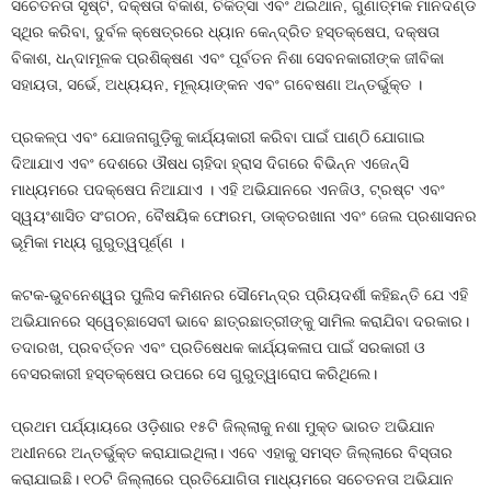
ସଚେତନତା ସୃଷ୍ଟି, ଦକ୍ଷତା ବିକାଶ, ଚିକିତ୍ସା ଏବଂ ଥଇଥାନ, ଗୁଣାତ୍ମକ ମାନଦଣ୍ଡ
ସ୍ଥିର କରିବା, ଦୁର୍ବଳ କ୍ଷେତ୍ରରେ ଧ୍ୟାନ କେନ୍ଦ୍ରିତ ହସ୍ତକ୍ଷେପ, ଦକ୍ଷତା
ବିକାଶ, ଧନ୍ଦାମୂଳକ ପ୍ରଶିକ୍ଷଣ ଏବଂ ପୂର୍ବତନ ନିଶା ସେବନକାରୀଙ୍କ ଜୀବିକା
ସହାୟତା, ସର୍ଭେ, ଅଧ୍ୟୟନ, ମୂଲ୍ୟାଙ୍କନ ଏବଂ ଗବେଷଣା ଅନ୍ତର୍ଭୁକ୍ତ ।
ପ୍ରକଳ୍ପ ଏବଂ ଯୋଜନାଗୁଡ଼ିକୁ କାର୍ଯ୍ୟକାରୀ କରିବା ପାଇଁ ପାଣ୍ଠି ଯୋଗାଇ
ଦିଆଯାଏ ଏବଂ ଦେଶରେ ଔଷଧ ଚାହିଦା ହ୍ରାସ ଦିଗରେ ବିଭିନ୍ନ ଏଜେନ୍ସି
ମାଧ୍ୟମରେ ପଦକ୍ଷେପ ନିଆଯାଏ । ଏହି ଅଭିଯାନରେ ଏନଜିଓ, ଟ୍ରଷ୍ଟ ଏବଂ
ସ୍ୱୟଂଶାସିତ ସଂଗଠନ, ବୈଷୟିକ ଫୋରମ, ଡାକ୍ତରଖାନା ଏବଂ ଜେଲ ପ୍ରଶାସନର
ଭୂମିକା ମଧ୍ୟ ଗୁରୁତ୍ୱପୂର୍ଣ୍ଣ ।
କଟକ-ଭୁବନେଶ୍ୱର ପୁଲିସ କମିଶନର ସୌମେନ୍ଦ୍ର ପ୍ରିୟଦର୍ଶୀ କହିଛନ୍ତି ଯେ ଏହି
ଅଭିଯାନରେ ସ୍ୱେଚ୍ଛାସେବୀ ଭାବେ ଛାତ୍ରଛାତ୍ରୀଙ୍କୁ ସାମିଲ କରାଯିବା ଦରକାର।
ତଦାରଖ, ପ୍ରବର୍ତ୍ତନ ଏବଂ ପ୍ରତିଷେଧକ କାର୍ଯ୍ୟକଳାପ ପାଇଁ ସରକାରୀ ଓ
ବେସରକାରୀ ହସ୍ତକ୍ଷେପ ଉପରେ ସେ ଗୁରୁତ୍ୱାରୋପ କରିଥିଲେ।
ପ୍ରଥମ ପର୍ଯ୍ୟାୟରେ ଓଡ଼ିଶାର ୧୫ଟି ଜିଲ୍ଲାକୁ ନଶା ମୁକ୍ତ ଭାରତ ଅଭିଯାନ
ଅଧୀନରେ ଅନ୍ତର୍ଭୁକ୍ତ କରାଯାଇଥିଲା। ଏବେ ଏହାକୁ ସମସ୍ତ ଜିଲ୍ଲାରେ ବିସ୍ତାର
କରାଯାଇଛି। ୧୦ଟି ଜିଲ୍ଲାରେ ପ୍ରତିଯୋଗିତା ମାଧ୍ୟମରେ ସଚେତନତା ଅଭିଯାନ