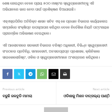
ଶେଷ ହୋଇଥିବା ବେଳେ ପ୍ରାୟ ୫୦୦ ମାଷ୍ଟର ସ୍ୱେଚ୍ଛାସେବୀଙ୍କୁ ଏହି
ଅଭିଯାନରେ ଭାଗ ନେବା ପାଇଁ ପ୍ରଶିକ୍ଷଣ ଦିଆଯାଇଛି।
ଏସ୍ଏସ୍ଇପିଡିର ଅତିରିକ୍ତ ଶାସନ ସଚିବ ଏସ୍ କେ ପ୍ରଧାନ ବିଭାଗର କାର୍ଯ୍ୟକଳାପ
ସମ୍ପର୍କରେ ସଂକ୍ଷିପ୍ତ ଉପସ୍ଥାପନା କରିଥିବା ବେଳେ ନିର୍ଦେଶିକା ନିୟତି ପଟ୍ଟନାୟକ
ପ୍ରାରମ୍ଭିକ ଅଭିଭାଷଣ ଦେଇଥିଲେ।
ଏହି ଆଲୋଚନାରେ ସରକାରୀ ବିଭାଗର ବରିଷ୍ଠ ଅଧିକାରୀ, ବିଭିନ୍ନ ସ୍ୱେଚ୍ଛାସେବୀ
ସଂଗଠନର ପ୍ରତିନିଧି, ସମାଜସେବୀ, ଅବସରପ୍ରାପ୍ତ ପ୍ରଶାସକ, କ୍ଲିନିକାଲ
ସାଇକୋଲୋଜିଷ୍ଟ, ଓକିଲ ଓ ସ୍ୱେଚ୍ଛାସେବୀମାନେ ଅଂଶଗ୍ରହଣ କରିଥିଲେ।
Previous article
Next article
ବଢୁଛି ଜଳବୁଡି ମାମଲା
ଓଡିଶାକୁ ମିଶନ ବାତ୍ସଲ୍ୟ ପାଣ୍ଠି