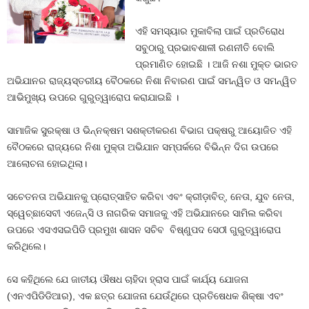
ଏହି ସମସ୍ୟାର ମୁକାବିଲା ପାଇଁ ପ୍ରତିରୋଧ
ସବୁଠାରୁ ପ୍ରଭାବଶାଳୀ ରଣନୀତି ବୋଲି
ପ୍ରମାଣିତ ହୋଇଛି । ଆଜି ନଶା ମୁକ୍ତ ଭାରତ
ଅଭିଯାନର ରାଜ୍ୟସ୍ତରୀୟ ବୈଠକରେ ନିଶା ନିବାରଣ ପାଇଁ ସମନ୍ୱିତ ଓ ସମନ୍ୱିତ
ଆଭିମୁଖ୍ୟ ଉପରେ ଗୁରୁତ୍ୱାରୋପ କରାଯାଇଛି ।
ସାମାଜିକ ସୁରକ୍ଷା ଓ ଭିନ୍ନକ୍ଷମ ସଶକ୍ତୀକରଣ ବିଭାଗ ପକ୍ଷରୁ ଆୟୋଜିତ ଏହି
ବୈଠକରେ ରାଜ୍ୟରେ ନିଶା ମୁକ୍ତା ଅଭିଯାନ ସମ୍ପର୍କରେ ବିଭିନ୍ନ ଦିଗ ଉପରେ
ଆଲୋଚନା ହୋଇଥିଲା।
ସଚେତନତା ଅଭିଯାନକୁ ପ୍ରୋତ୍ସାହିତ କରିବା ଏବଂ କ୍ରୀଡ଼ାବିତ୍, ନେତା, ଯୁବ ନେତା,
ସ୍ୱେଚ୍ଛାସେବୀ ଏଜେନ୍ସି ଓ ନାଗରିକ ସମାଜକୁ ଏହି ଅଭିଯାନରେ ସାମିଲ କରିବା
ଉପରେ ଏସଏସଇପିଡି ପ୍ରମୁଖ ଶାସନ ସଚିବ ବିଷ୍ଣୁପଦ ସେଠୀ ଗୁରୁତ୍ୱାରୋପ
କରିଥିଲେ।
ସେ କହିଥିଲେ ଯେ ଜାତୀୟ ଔଷଧ ଚାହିଦା ହ୍ରାସ ପାଇଁ କାର୍ଯ୍ୟ ଯୋଜନା
(ଏନଏପିଡିଡିଆର), ଏକ ଛତ୍ର ଯୋଜନା ଯେଉଁଥିରେ ପ୍ରତିଷେଧକ ଶିକ୍ଷା ଏବଂ