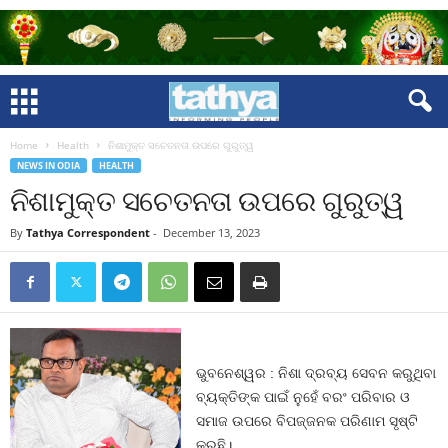
Home
Health
ନିଶାମୁକ୍ତ ସଚେତନତା ଉପରେ ଗୁରୁତ୍ୱ
NEWS IN ODIA
HEALTH
ନିଶାମୁକ୍ତ ସଚେତନତା ଉପରେ ଗୁରୁତ୍ୱ
By
Tathya Correspondent
-
December 13, 2023
ଭୁବନେଶ୍ୱର : ନିଶା ଦ୍ରବ୍ୟ ସେବନ କରୁଥିବା
ବ୍ୟକ୍ତିଙ୍କ ପାଇଁ ନୁହେଁ ବରଂ ପରିବାର ଓ
ସମାଜ ଉପରେ ବିପଜ୍ଜନକ ପରିଣାମ ସୃଷ୍ଟି
କରୁଛି।