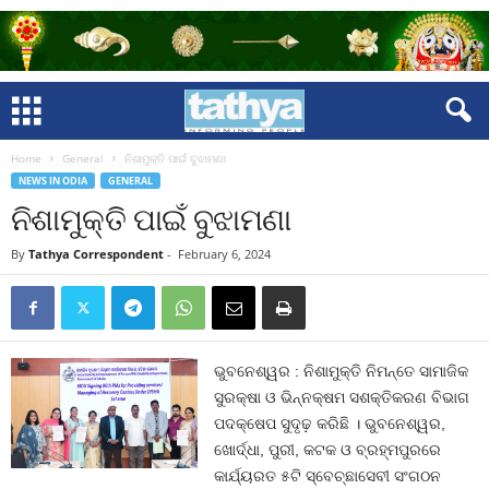
Home
General
ନିଶାମୁକ୍ତି ପାଇଁ ବୁଝାମଣା
NEWS IN ODIA
GENERAL
ନିଶାମୁକ୍ତି ପାଇଁ ବୁଝାମଣା
By
Tathya Correspondent
-
February 6, 2024
ଭୁବନେଶ୍ୱର : ନିଶାମୁକ୍ତି ନିମନ୍ତେ ସାମାଜିକ
ସୁରକ୍ଷା ଓ ଭିନ୍ନକ୍ଷମ ସଶକ୍ତିକରଣ ବିଭାଗ
ପଦକ୍ଷେପ ସୁଦୃଢ଼ କରିଛି । ଭୁବନେଶ୍ୱର,
ଖୋର୍ଦ୍ଧା, ପୁରୀ, କଟକ ଓ ବ୍ରହ୍ମପୁରରେ
କାର୍ଯ୍ୟରତ ୫ଟି ସ୍ବେଚ୍ଛାସେବୀ ସଂଗଠନ