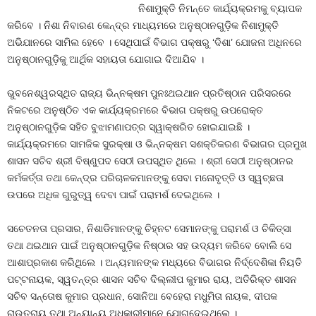
ନିଶାମୁକ୍ତି ନିମନ୍ତେ କାର୍ଯ୍ୟକ୍ରମକୁ ବ୍ୟାପକ
କରିବେ । ନିଶା ନିବାରଣ କେନ୍ଦ୍ର ମାଧ୍ୟମରେ ଅନୁଷ୍ଠାନଗୁଡ଼ିକ ନିଶାମୁକ୍ତି
ଅଭିଯାନରେ ସାମିଲ ହେବେ । ସେଥିପାଇଁ ବିଭାଗ ପକ୍ଷରୁ ‘ଦିଶା’ ଯୋଜନା ଅଧିନରେ
ଅନୁଷ୍ଠାନଗୁଡ଼ିକୁ ଆର୍ଥିକ ସହାୟତା ଯୋଗାଇ ଦିଆଯିବ ।
ଭୁବନେଶ୍ୱରସ୍ଥିତ ରାଜ୍ୟ ଭିନ୍ନକ୍ଷମ ପୁନଃଥଇଥାନ ପ୍ରତିଷ୍ଠାନ ପରିସରରେ
ନିକଟରେ ଅନୁଷ୍ଠିତ ଏକ କାର୍ଯ୍ୟକ୍ରମରେ ବିଭାଗ ପକ୍ଷରୁ ଉପରୋକ୍ତ
ଅନୁଷ୍ଠାନଗୁଡ଼ିକ ସହିତ ବୁଝାମଣାପତ୍ର ସ୍ୱାକ୍ଷରିତ ହୋଇଯାଇଛି ।
କାର୍ଯ୍ୟକ୍ରମରେ ସାମଜିକ ସୁରକ୍ଷା ଓ ଭିନ୍ନକ୍ଷମ ସଶକ୍ତିକରଣ ବିଭାଗର ପ୍ରମୁଖ
ଶାସନ ସଚିବ ଶ୍ରୀ ବିଷ୍ଣୁପଦ ସେଠୀ ଉପସ୍ଥିତ ଥିଲେ । ଶ୍ରୀ ସେଠୀ ଅନୁଷ୍ଠାନର
କର୍ମକର୍ତ୍ତା ତଥା କେନ୍ଦ୍ର ପରିଚାଳକମାନଙ୍କୁ ସେବା ମନୋବୃତ୍ତି ଓ ସ୍ୱଚ୍ଛତା
ଉପରେ ଅଧିକ ଗୁରୁତ୍ୱ ଦେବା ପାଇଁ ପରାମର୍ଶ ଦେଇଥିଲେ ।
ସଚେତନତା ପ୍ରସାର, ନିଶାଡିମାନଙ୍କୁ ଚିହ୍ନଟ ସେମାନଙ୍କୁ ପରାମର୍ଶ ଓ ଚିକିତ୍ସା
ତଥା ଥଇଥାନ ପାଇଁ ଅନୁଷ୍ଠାନଗୁଡ଼ିକ ନିଷ୍ଠାର ସହ ଉଦ୍ୟମ କରିବେ ବୋଲି ସେ
ଆଶାପ୍ରକାଶ କରିଥିଲେ । ଅନ୍ୟମାନଙ୍କ ମଧ୍ୟରେ ବିଭାଗର ନିର୍ଦ୍ଦେଶିକା ନିୟତି
ପଟ୍ଟନାୟକ, ସ୍ୱତନ୍ତ୍ର ଶାସନ ସଚିବ ଦିଲ୍ଲୀପ କୁମାର ରାୟ, ଅତିରିକ୍ତ ଶାସନ
ସଚିବ ସନ୍ତୋଷ କୁମାର ପ୍ରଧାନ, ସୋନିଆ ବେହେରା ମଧୁମିତା ନାୟକ, ଦୀପକ
ରାଉତରାୟ ତଥା ଅନ୍ୟାନ୍ୟ ଅଧିକାରୀମାନେ ଯୋଗଦେଇଥିଲେ ।