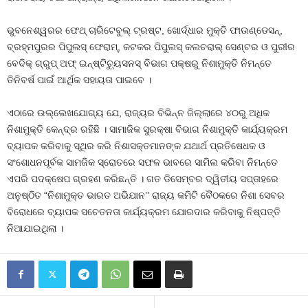
ଭୁବନେଶ୍ୱରର ଫେଥ୍‌ ଚାରିଟେବୁଲ୍‌ ଟ୍ରଷ୍ଟ, ଖୋର୍ଦ୍ଧାର ମୁକ୍ତି ଫାଉଣ୍ଡେସନ୍‌,
ବ୍ରହ୍ମପୁରର ପିପୁଲସ୍‌ ଫେରାମ୍‌, କଟକର ପିପୁଲସ୍‌ କଲଚରାଲ୍‌ ସେଣ୍ଟର ଓ ପୁରୀର
ବେଦିକ୍‌ ଗ୍ରୁପ୍‌ ଅଫ୍‌ ଇନ୍‌ଷ୍ଟିଚୁ୍ୟସନସ୍‌ ବିଭାଗ ପକ୍ଷରୁ ନିଶାମୁକ୍ତି ନିମନ୍ତେ
ତିନିବର୍ଷ ପାଇଁ ଆର୍ଥିକ ସହାୟତା ପାଇବେ ।
ଏଠାରେ ଉଲ୍ଲେଖଯୋଗ୍ୟ ଯେ, ରାଜ୍ୟର ବିଭିନ୍ନ ଜିଲ୍ଲାରେ ୪୦ରୁ ଅଧିକ
ନିଶାମୁକ୍ତି କେନ୍ଦ୍ର ରହିଛି । ସାମାଜିକ ସୁରକ୍ଷା ବିଭାଗ ନିଶାମୁକ୍ତି କାର୍ଯ୍ୟକ୍ରମ
ବ୍ୟାପକ କରିବାକୁ ସ୍ଥିର କରି ନିଶାସକ୍ତମାନଙ୍କ ଯଥାର୍ଥ ପ୍ରତିଷେଧକ ଓ
ସଂଶୋଧନପୂର୍ବକ ସାମଜିକ ସ୍ରୋତରେ ସଫଳ ଭାବରେ ସାମିଲ କରିବା ନିମନ୍ତେ
ଏପରି ପଦକ୍ଷେପ ଗ୍ରହଣ କରିଛନ୍ତି । ଗତ ଡିସେମ୍ବର ଦ୍ୱିତୀୟ ସପ୍ତାହରେ
ଅନୁଷ୍ଠିତ “ନିଶାମୁକ୍ତ ଭାରତ ଅଭିଯାନ’’ ରାଜ୍ୟ କମିଟି ବୈଠକରେ ନିଶା ସେବର
ବିରୋଧରେ ବ୍ୟାପକ ସଚେତନତା କାର୍ଯ୍ୟକ୍ରମ ଯୋରଦାର କରିବାକୁ ନିଷ୍ପତ୍ତି
ନିଆଯାଇଥିଲା ।