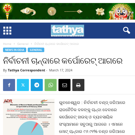
Home
General
ନିର୍ବାଚନୀ ଚାନ୍ଦାରେ କର୍ପୋରେଟ୍‍ ଆଗରେ
NEWS IN ODIA
GENERAL
ନିର୍ବାଚନୀ ଚାନ୍ଦାରେ କର୍ପୋରେଟ୍‍ ଆଗରେ
By
Tathya Correspondent
-
March 17, 2024
ଭୁବନେଶ୍ୱର : ନିର୍ବାଚନୀ ବଣ୍ଡ୍‍ ଜରିଆରେ
ରାଜନୈତିକ ଦଳଙ୍କୁ ଚାନ୍ଦା ଦେବାରେ
କର୍ପୋରେଟ୍‍ ହାଉସ୍‍ ଓ ବ୍ୟବସାୟିକ
ସଂସ୍ଥାମାନେ ସବୁଠାରୁ ଆଗରେ । ଏମାନେ
ମୋଟ୍‍ ଚାନ୍ଦାର ୯୬.୯୧% ବଣ୍ଡ ଜରିଆରେ