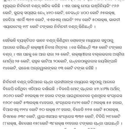
ମୂଲ୍ୟର ନିର୍ବାଚନୀ ବଣ୍ଡ୍‍ ଖରିଦ କରିଛି । ଏହା ପଛକୁ ମେଘା ଇଞ୍ଜିନିୟରିଂ ୯୬୬
କୋଟି, କୁଇକ୍‍ ସପ୍ଲାଇ ଚେନ୍‍ ୪୧୦ କୋଟି, ବେଦାନ୍ତ ୪୦୦ କୋଟି ୬୫ଲକ୍ଷ,
ହଳଦିଆ ଏନର୍ଜି ୩୭୭ କୋଟି, ଏଏସଏଲ୍‍ ମାଇନିଂ ୨୨୪ କୋଟି ୫୦ଲକ୍ଷ, ଭାରତୀ
ଏୟାରଟେଲ୍‍ ୧୯୮ କୋଟି ଟଙ୍କାର ନିର୍ବାଚନୀ ବଣ୍ଡ୍‍ କିଣିଛନ୍ତି ।
ସେହିଭଳି ବ୍ୟକ୍ତିଗତ ଭାବେ ବଣ୍ଡ୍‍ କିଣିଥିବା ଲୋକଙ୍କ ମଧ୍ୟରେ ସବୁଠାରୁ
ଆଗରେ ରହିଛନ୍ତି ଲକ୍ଷ୍ମୀ ନିବାସ ମିତ୍ତଲ । ସେ କିଣିଛନ୍ତି ୩୫ କୋଟି ଟଙ୍କାର
ବଣ୍ଡ୍‍ । ଏହା ପଛକୁ କେ ଆର ରାଜା ୨୫ କୋଟି, ଲକ୍ଷ୍ମୀଦାସ ବଲ୍ଲଭଦାସ ଅସ୍ମିତା
ମେର୍ଚ୍ଚା ୨୫ କୋଟି, ରାହୁଳ ଭାଟିଆ ୨୦କୋଟି, ଇନ୍ଦରଠାକୁରଦାସ ଜୟସିଙ୍ଘାନି
୧୪କୋଟି, ରାଜେଶ ଅଗ୍ରୱାଲଙ୍କର ୧୩ କୋଟି ଟଙ୍କା ରହିଛି ।
ନିର୍ବାଚନୀ ବଣ୍ଡ୍‍ ଜରିଆରେ ଚାନ୍ଦା ଗ୍ରହୀତାଙ୍କ ମଧ୍ୟରେ ସବୁଠାରୁ ଆଗରେ
ବିଜେପି ରହିଥିବା ଏଡିଆର ଦର୍ଶାଇଛି । ବିଜପେି ମୋଟ୍‍ ଚାନ୍ଦାର ୪୭.୪୬% ଅର୍ଥାତ୍‍
୬୦୬୦ କୋଟି ୫୧ଲକ୍ଷ ୧୧ ହଜାର ଟଙ୍କା ପାଇଥିବାବେଳେ ତୃଣମୂଳକ କଂଗ୍ରେସ
୧୬୦୯ କୋଟି ୫୩ଲକ୍ଷ ୧୪ହଜାର, କଂଗ୍ରେସ ୧୪୨୧ କୋଟି ୮୬ଲକ୍ଷ ୫୫ ହଜାର,
ବିଆରଏସ୍‍ ୧୨୧୪ କୋଟି ୭୦ ଲକ୍ଷ ୯୯ ହଜାର, ବିଜେଡି ୭୭୫ କୋଟି ୫୦ଲକ୍ଷ,
ଡିଏମକେ ୬୩୯ କୋଟି, ୱାଇଏସଆର କଂଗ୍ରେସ ୩୩୭ କୋଟି, ଟିଡିପି ୨୧୮କୋଟି
୮୮ଲକ୍ଷ, ଶିବସେନା ୧୫୮କୋଟି ୩୮ଲକ୍ଷ ୧୧ହଜାର ଟଙ୍କାର ଚାନ୍ଦା ପାଇଛନ୍ତି ।