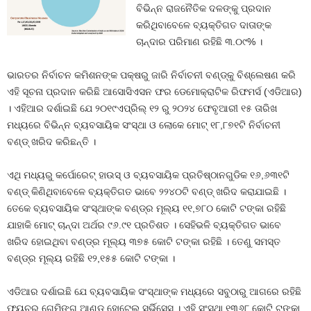
ବିଭିନ୍ନ ରାଜନୈତିକ ଦଳଙ୍କୁ ପ୍ରଦାନ
କରିଥିବାବେଳେ ବ୍ୟକ୍ତିଗତ ଦାତାଙ୍କ
ଚାନ୍ଦାର ପରିମାଣ ରହିଛି ୩.୦୯% ।
ଭାରତର ନିର୍ବାଚନ କମିଶନଙ୍କ ପକ୍ଷରୁ ଜାରି ନିର୍ବାଚନୀ ବଣ୍ଡ୍‍କୁ ବିଶ୍ଲେଷଣ କରି
ଏହି ସୂଚନା ପ୍ରଦାନ କରିଛି ଆସୋସିଏସନ ଫର ଡେମୋକ୍ରାଟିକ ରିଫମର୍ସ (ଏଡିଆର)
। ଏହିଆର ଦର୍ଶାଇଛି ଯେ ୨୦୧୯ଏପ୍ରିଲ୍‍ ୧୨ ରୁ ୨୦୨୪ ଫେବୃଆରୀ ୧୫ ତାରିଖ
ମଧ୍ୟରେ ବିଭିନ୍ନ ବ୍ୟବସାୟିକ ସଂସ୍ଥା ଓ ଲୋକେ ମୋଟ୍‍ ୧୮,୮୭୧ଟି ନିର୍ବାଚନୀ
ବଣ୍ଡ୍‍ ଖରିଦ କରିଛନ୍ତି ।
ଏଥି ମଧ୍ୟରୁ କର୍ପୋରେଟ୍‍ ହାଉସ୍‍ ଓ ବ୍ୟବସାୟିକ ପ୍ରତିଷ୍ଠାନଗୁଡିକ ୧୬,୬୩୧ଟି
ବଣ୍ଡ୍‍ କିଣିଥିବାବେଳେ ବ୍ୟକ୍ତିଗତ ଭାବେ ୨୨୪୦ଟି ବଣ୍ଡ୍‍ ଖରିଦ କରାଯାଇଛି ।
ତେକେ ବ୍ୟବସାୟିକ ସଂସ୍ଥାଙ୍କ ବଣ୍ଡ୍‍ର ମୂଲ୍ୟ ୧୧,୭୮୦ କୋଟି ଟଙ୍କା ରହିଛି
ଯାହାକି ମୋଟ୍‍ ଚାନ୍ଦା ଅର୍ଥର ୯୬.୯୧ ପ୍ରତିଶତ । ସେହିଭଳି ବ୍ୟକ୍ତିଗତ ଭାବେ
ଖରିଦ ହୋଇଥିବା ବଣ୍ଡ୍‍ର ମୂଲ୍ୟ ୩୭୫ କୋଟି ଟଙ୍କା ରହିଛି । ତେଣୁ ସମସ୍ତ
ବଣ୍ଡ୍‍ର ମୂଲ୍ୟ ରହିଛି ୧୨,୧୫୫ କୋଟି ଟଙ୍କା ।
ଏଡିଆର ଦର୍ଶାଇଛି ଯେ ବ୍ୟବସାୟିକ ସଂସ୍ଥାଙ୍କ ମଧ୍ୟରେ ସବୁଠାରୁ ଆଗରେ ରହିଛି
ଫ୍ୟୁଚର ଗେମିଙ୍ଗ୍‍ ଆଣ୍ଡ ହୋଟେଲ ସର୍ଭିସେସ୍‍ । ଏହି ସଂସ୍ଥା ୧୩୬୮ କୋଟି ଟଙ୍କା