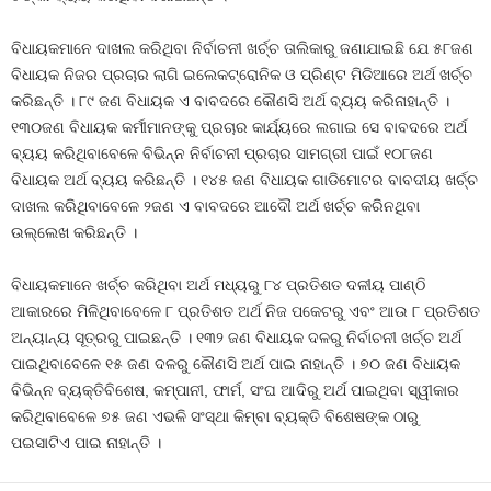
ବିଧାୟକମାନେ ଦାଖଲ କରିଥିବା ନିର୍ବାଚନୀ ଖର୍ଚ୍ଚ ତାଲିକାରୁ ଜଣାଯାଇଛି ଯେ ୫୮ଜଣ
ବିଧାୟକ ନିଜର ପ୍ରଚାର ଲାଗି ଇଲେକଟ୍ରୋନିକ ଓ ପ୍ରିଣ୍ଟ ମିଡିଆରେ ଅର୍ଥ ଖର୍ଚ୍ଚ
କରିଛନ୍ତି । ୮୯ ଜଣ ବିଧାୟକ ଏ ବାବଦରେ କୌଣସି ଅର୍ଥ ବ୍ୟୟ କରିନାହାନ୍ତି ।
୧୩୦ଜଣ ବିଧାୟକ କର୍ମୀମାନଙ୍କୁ ପ୍ରଚାର କାର୍ଯ୍ୟରେ ଲଗାଇ ସେ ବାବଦରେ ଅର୍ଥ
ବ୍ୟୟ କରିଥିବାବେଳେ ବିଭିନ୍ନ ନିର୍ବାଚନୀ ପ୍ରଚାର ସାମଗ୍ରୀ ପାଇଁ ୧୦୮ଜଣ
ବିଧାୟକ ଅର୍ଥ ବ୍ୟୟ କରିଛନ୍ତି । ୧୪୫ ଜଣ ବିଧାୟକ ଗାଡିମୋଟର ବାବଦୀୟ ଖର୍ଚ୍ଚ
ଦାଖଲ କରିଥିବାବେଳେ ୨ଜଣ ଏ ବାବଦରେ ଆଦୌ ଅର୍ଥ ଖର୍ଚ୍ଚ କରିନଥିବା
ଉଲ୍ଲେଖ କରିଛନ୍ତି ।
ବିଧାୟକମାନେ ଖର୍ଚ୍ଚ କରିଥିବା ଅର୍ଥ ମଧ୍ୟରୁ ୮୪ ପ୍ରତିଶତ ଦଳୀୟ ପାଣ୍ଠି
ଆକାରରେ ମିଳିଥିବାବେଳେ ୮ ପ୍ରତିଶତ ଅର୍ଥ ନିଜ ପକେଟରୁ ଏବଂ ଆଉ ୮ ପ୍ରତିଶତ
ଅନ୍ୟାନ୍ୟ ସୂତ୍ରରୁ ପାଇଛନ୍ତି । ୧୩୨ ଜଣ ବିଧାୟକ ଦଳରୁ ନିର୍ବାଚନୀ ଖର୍ଚ୍ଚ ଅର୍ଥ
ପାଇଥିବାବେଳେ ୧୫ ଜଣ ଦଳରୁ କୌଣସି ଅର୍ଥ ପାଇ ନାହାନ୍ତି । ୭୦ ଜଣ ବିଧାୟକ
ବିଭିନ୍ନ ବ୍ୟକ୍ତିବିଶେଷ, କମ୍ପାନୀ, ଫାର୍ମ, ସଂଘ ଆଦିରୁ ଅର୍ଥ ପାଇଥିବା ସ୍ୱୀକାର
କରିଥିବାବେଳେ ୭୫ ଜଣ ଏଭଳି ସଂସ୍ଥା କିମ୍ବା ବ୍ୟକ୍ତି ବିଶେଷଙ୍କ ଠାରୁ
ପଇସାଟିଏ ପାଇ ନାହାନ୍ତି ।