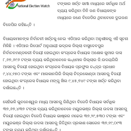
ଟଙ୍କାର ଖର୍ଚ୍ଚ ସମୀା ମଧ୍ୟରେ ସର୍ବାଧିକ ଅର୍ଥ
ବ୍ୟୟ କରିଥିବା ତିନି ଜଣ ବିଧାୟକଙ୍କ
ମଧ୍ୟରେ ଜଣେ ବିଜେଡିର ଥିବାବେଳେ ଦୁଇଜଣ
ବିଜେପିର ରହିଛନ୍ତି ।
ବିଧାୟକମାନଙ୍କ ନିର୍ବାଚନୀ ଖର୍ଚ୍ଚକୁ ନେଇ ଏଡିଆର କରିଥିବା ଅନୁଶୀଳରୁ ଏହି ସୂଚନା
ମିଳିଛି । ଏଡିଆର ରିପୋର୍ଟ ଅନୁଯାୟୀ ଭଦ୍ରକ ଜିଲ୍ଲା ବାସୁଦେବପୁର
ନିର୍ବାଚନମଣ୍ଡଳରୀ ବିଜୟୀ ହୋଇଥିବା କଂଗ୍ରେସ ବିଧାୟକ ଅଶୋକ କୁମାର ଦାସ
୮,୬୭,୬୯୬ ଟଙ୍କା ବ୍ୟୟ କରିଥିବାବେଳେ କନ୍ଧମାଳ ଜିଲ୍ଲାର ଜି.ଉଦୟଗିରି
ଆସନରୁ ବିଜୟୀ ହୋଇଥିବା କଂଗ୍ରେସ ବିଧାୟକ ପ୍ରଫୁଲ ଚନ୍ଦ୍ର ପ୍ରଧାନ
୯,୪୪,୧୫୦ ଟଙ୍କା ଏବଂ ମାଲକାନଗିରି ଜିଲ୍ଲା ଚିତ୍ରକୋଣ୍ଡା ଆସନରୁ ବିଜୟୀ
ହୋଇଥିବା କଂଗ୍ରେସ ବିଧାୟକ ମଙ୍ଗୁ ଖିଲ ୯,୪୫,୭୪୯ ଟଙ୍କା ଖର୍ଚ୍ଚ କରିଥିବା
ଦର୍ଶାଇଛନ୍ତି ।
ସେହିଭଳି ଭୁବନେଶ୍ୱର ମଧ୍ୟ ଆସନରୁ ଜିଣିଥିବା ବିଜେଡି ବିଧାୟକ ସର୍ବାଧିକ
୩୭,୬୭,୪୩୭ ଟଙ୍କା ବ୍ୟୟ କରିଥିବାବେଳେ ମୟୁରଭଞ୍ଜ ଜିଲ୍ଲା ଉଦଳା ଆସନରୁ
ବିଜୟୀ ହୋଇଥିବା ବିଜେପି ବିଧାୟକ ଭାଷ୍କର ମଢେଇ ୩୭,୨୯,୫୩୦ ଟଙ୍କା ଏବଂ
ମୟୁରଭଞ୍ଜ ଜିଲ୍ଲା ଉଦଳା ଆସନରୁ ଜିତିଥିବା ପ୍ରକାଶ ସୋରେନ ୩୭,୧୯,୦୯୩
ଟଙ୍କା ବ୍ୟୟ କରିଥିବା ଦର୍ଶାଇଛନ୍ତି ।