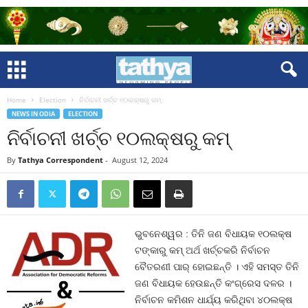
Home
Election
ନିର୍ବାଚନୀ ଖର୍ଚ୍ଚ ୧୦ଲକ୍ଷରୁ କମ୍‍
NEWS IN ODIA
ELECTION
ନିର୍ବାଚନୀ ଖର୍ଚ୍ଚ ୧୦ଲକ୍ଷରୁ କମ୍‍
By
Tathya Correspondent
-
August 12, 2024
ଭୁବନେଶ୍ୱର : ତିନି ଜଣ ବିଧାୟକ ୧୦ଲକ୍ଷ
ଟଙ୍କାରୁ କମ୍‍ ଅର୍ଥ ଖର୍ଚ୍ଚକରି ନିର୍ବାଚନ
ବୈତରଣୀ ପାର୍‍ ହୋଇଛନ୍ତି । ଏହି ସମସ୍ତ ତିନି
ଜଣ ବିଧାୟକ ହେଉଛନ୍ତି କଂଗ୍ରେସ ଦଳର ।
ନିର୍ବାଚନ କମିଶନ ଧାର୍ଯ୍ୟ କରିଥିବା ୪୦ଲକ୍ଷ