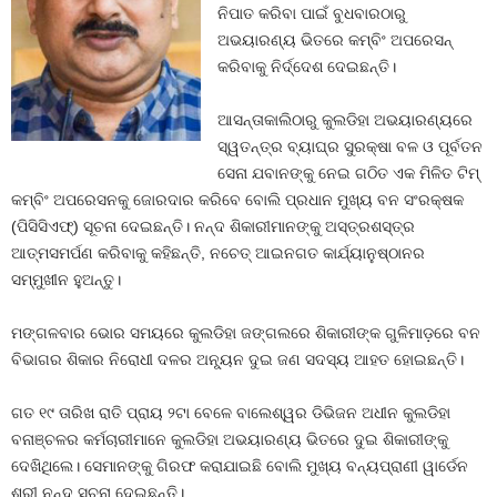
ନିପାତ କରିବା ପାଇଁ ବୁଧବାରଠାରୁ
ଅଭୟାରଣ୍ୟ ଭିତରେ କମ୍ବିଂ ଅପରେସନ୍
କରିବାକୁ ନିର୍ଦ୍ଦେଶ ଦେଇଛନ୍ତି।
ଆସନ୍ତାକାଲିଠାରୁ କୁଲଡିହା ଅଭୟାରଣ୍ୟରେ
ସ୍ୱତନ୍ତ୍ର ବ୍ୟାଘ୍ର ସୁରକ୍ଷା ବଳ ଓ ପୂର୍ବତନ
ସେନା ଯବାନଙ୍କୁ ନେଇ ଗଠିତ ଏକ ମିଳିତ ଟିମ୍
କମ୍ବିଂ ଅପରେସନକୁ ଜୋରଦାର କରିବେ ବୋଲି ପ୍ରଧାନ ମୁଖ୍ୟ ବନ ସଂରକ୍ଷକ
(ପିସିସିଏଫ୍) ସୂଚନା ଦେଇଛନ୍ତି। ନନ୍ଦ ଶିକାରୀମାନଙ୍କୁ ଅସ୍ତ୍ରଶସ୍ତ୍ର
ଆତ୍ମସମର୍ପଣ କରିବାକୁ କହିଛନ୍ତି, ନଚେତ୍ ଆଇନଗତ କାର୍ଯ୍ୟାନୁଷ୍ଠାନର
ସମ୍ମୁଖୀନ ହୁଅନ୍ତୁ।
ମଙ୍ଗଳବାର ଭୋର ସମୟରେ କୁଲଡିହା ଜଙ୍ଗଲରେ ଶିକାରୀଙ୍କ ଗୁଳିମାଡ଼ରେ ବନ
ବିଭାଗର ଶିକାର ନିରୋଧୀ ଦଳର ଅନ୍ୟୂନ ଦୁଇ ଜଣ ସଦସ୍ୟ ଆହତ ହୋଇଛନ୍ତି।
ଗତ ୧୯ ତାରିଖ ରାତି ପ୍ରାୟ ୨ଟା ବେଳେ ବାଲେଶ୍ୱର ଡିଭିଜନ ଅଧୀନ କୁଲଡିହା
ବନାଞ୍ଚଳର କର୍ମଚାରୀମାନେ କୁଲଡିହା ଅଭୟାରଣ୍ୟ ଭିତରେ ଦୁଇ ଶିକାରୀଙ୍କୁ
ଦେଖିଥିଲେ। ସେମାନଙ୍କୁ ଗିରଫ କରାଯାଇଛି ବୋଲି ମୁଖ୍ୟ ବନ୍ୟପ୍ରାଣୀ ୱାର୍ଡେନ
ଶ୍ରୀ ନନ୍ଦ ସୂଚନା ଦେଇଛନ୍ତି।