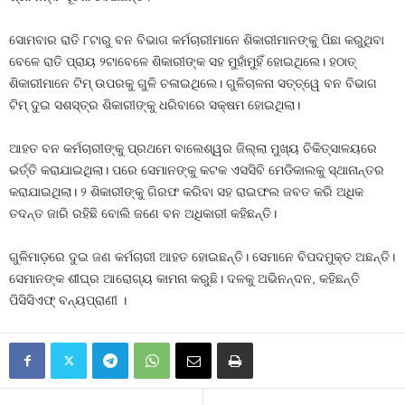
ସୋମବାର ରାତି ୮ଟାରୁ ବନ ବିଭାଗ କର୍ମଚାରୀମାନେ ଶିକାରୀମାନଙ୍କୁ ପିଛା କରୁଥିବା
ବେଳେ ରାତି ପ୍ରାୟ ୨ଟାବେଳେ ଶିକାରୀଙ୍କ ସହ ମୁହାଁମୁହିଁ ହୋଇଥିଲେ। ହଠାତ୍
ଶିକାରୀମାନେ ଟିମ୍ ଉପରକୁ ଗୁଳି ଚଳାଇଥିଲେ। ଗୁଳିଚାଳନା ସତ୍ତ୍ୱେ ବନ ବିଭାଗ
ଟିମ୍ ଦୁଇ ସଶସ୍ତ୍ର ଶିକାରୀଙ୍କୁ ଧରିବାରେ ସକ୍ଷମ ହୋଇଥିଲା।
ଆହତ ବନ କର୍ମଚାରୀଙ୍କୁ ପ୍ରଥମେ ବାଲେଶ୍ୱର ଜିଲ୍ଲା ମୁଖ୍ୟ ଚିକିତ୍ସାଳୟରେ
ଭର୍ତ୍ତି କରାଯାଇଥିଲା। ପରେ ସେମାନଙ୍କୁ କଟକ ଏସସିବି ମେଡିକାଲକୁ ସ୍ଥାନାନ୍ତର
କରାଯାଇଥିଲା। ୨ ଶିକାରୀଙ୍କୁ ଗିରଫ କରିବା ସହ ରାଇଫଲ ଜବତ କରି ଅଧିକ
ତଦନ୍ତ ଜାରି ରହିଛି ବୋଲି ଜଣେ ବନ ଅଧିକାରୀ କହିଛନ୍ତି।
ଗୁଳିମାଡ଼ରେ ଦୁଇ ଜଣ କର୍ମଚାରୀ ଆହତ ହୋଇଛନ୍ତି। ସେମାନେ ବିପଦମୁକ୍ତ ଅଛନ୍ତି।
ସେମାନଙ୍କ ଶୀଘ୍ର ଆରୋଗ୍ୟ କାମନା କରୁଛି। ଦଳକୁ ଅଭିନନ୍ଦନ, କହିଛନ୍ତି
ପିସିସିଏଫ୍ ବନ୍ୟପ୍ରାଣୀ ।