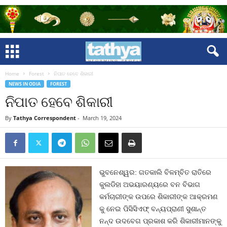
Home
Forest
ନିପାତ ହେବେ ଶିକାରୀ
NEWS IN ODIA
FOREST
ନିପାତ ହେବେ ଶିକାରୀ
By
Tathya Correspondent
-
March 19, 2024
ଭୁବନେଶ୍ୱର: ଗତକାଲି ବିଳମ୍ବିତ ରାତିରେ
କୁଲଡିହା ଅଭୟାରଣ୍ୟରେ ବନ ବିଭାଗ
କର୍ମଚାରୀଙ୍କ ଉପରେ ଶିକାରୀଙ୍କ ଆକ୍ରମଣ
କୁ ନେଇ ପିସିସିଏଫ୍ ବନ୍ୟପ୍ରାଣୀ ସୁଶାନ୍ତ
ନନ୍ଦ ଉଦବେଗ ପ୍ରକାଶ କରି ଶିକାରୀମାନଙ୍କୁ