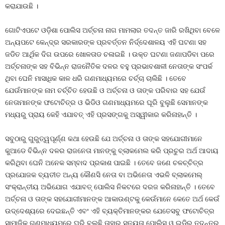
କରାଯାଉଛି ।
ଗୋଟିଏପଟେ ଓଡ଼ିଶା ପୋଲିସ ଅର୍ଚ୍ଚନା ନାଗ ମାମଲାର ତଦନ୍ତ ଜାରି ରଖିଥିବା ବେଳେ
ଅନ୍ୟପଟେ କେନ୍ଦ୍ର ସରକାରଙ୍କ ପ୍ରବର୍ତ୍ତନ ନିର୍ଦ୍ଦେଶାଳୟ ଏହି ଘଟଣା ସହ
ଜଡିତ ଆର୍ଥିକ ଦିଗ ଉପରେ ଖୋଳତାଡ ଚଳାଇଛି । ଉକ୍ତ ଘଟଣା ଜଣାପଡିବା ପରେ
ଅର୍ଚ୍ଚନାଙ୍କ ସହ ବିଭିନ୍ନ ରାଜନୈତିକ ଦଳର ବହୁ ପ୍ରଭାବଶାଳୀ ନେତାଙ୍କ ସଂପର୍କ
ଥିବା ଘେନି ମାସାଧିକ କାଳ ଧରି ଗଣମାଧ୍ୟମରେ ଚର୍ଚ୍ଚା ଚାଲିଛି । ତେବେ
ଯେଉଁମାନଙ୍କ ନାମ ଚର୍ଚ୍ଚିତ ହେଉଛି ଓ ଅର୍ଚ୍ଚନା ଓ ତାଙ୍କ ପରିବାର ସହ ଯେଉଁ
ନେତାମାନଙ୍କ ଫଟୋଚିତ୍ର ଓ ଭିଡିଓ ଗଣମାଧ୍ୟମରେ ଘୂରି ବୁଲୁଛି ସେମାନଙ୍କ
ମଧ୍ୟରୁ ପ୍ରାୟ କେହି ଏଯାବତ୍‍ ଏହି ପ୍ରସଙ୍ଗକୁ ଅସ୍ୱୀକାର କରିନାହାନ୍ତି ।
ସବୁଠାରୁ ଗୁରୁତ୍ୱପୂର୍ଣ୍ଣ କଥା ହେଉଛି ଯେ ଅର୍ଚ୍ଚନା ଓ ତାଙ୍କ ସହଯୋଗୀମାନେ
କୁଆଡେ ବିଭିନ୍ନ ଦଳର ରାଜନେତା ମାନଙ୍କୁ ବ୍ଲାକମେଲ କରି ପ୍ରଚୁର ଅର୍ଥ ଆଦାୟ
କରିଥିବା ଘେନି ଅନେକ ସମ୍ବାଦ ପ୍ରକାଶ ପାଇଛି । ତେବେ ଜଣେ ଚଳଚ୍ଚିତ୍ର
ପ୍ରଯୋଜକ ବ୍ୟତୀତ ଅନ୍ୟ କୌଣସି ନେତା ବା ଅଭିନେତା ଏଭଳି ବ୍ଲାକମେଲ୍‍
ସଂକ୍ରାନ୍ତୀୟ ଅଭିଯୋଗ ଏଯାବତ୍‍ ପୋଲିସ ନିକଟରେ ଦରଜ କରିନାହାନ୍ତି । ତେବେ
ଅର୍ଚ୍ଚନା ଓ ତାଙ୍କ ସହଯୋଗୀମାନଙ୍କ ଆକାଉଣ୍ଟକୁ କେଉଁମାନେ କେତେ ଅର୍ଥ କେଉଁ
ଉଦ୍ଦେଶ୍ୟରେ ଦେଇଛନ୍ତି ଏବଂ ଏହି ବ୍ୟକ୍ତିମାନଙ୍କର ଯେତେସବୁ ଫଟୋଚିତ୍ର
ସାମାଜିକ ଗଣମାଧ୍ୟମରେ ଘୂରି ବୁଲୁଛି ତାହାର ସତ୍ୟତା ପୋଲିସ ଓ ଇଡିର ତଦନ୍ତରୁ