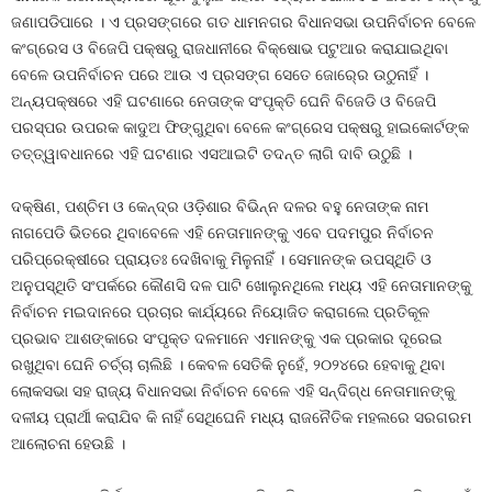
ଜଣାପଡିପାରେ । ଏ ପ୍ରସଙ୍ଗରେ ଗତ ଧାମନଗର ବିଧାନସଭା ଉପନିର୍ବାଚନ ବେଳେ
କଂଗ୍ରେସ ଓ ବିଜେପି ପକ୍ଷରୁ ରାଜଧାନୀରେ ବିକ୍ଷୋଭ ପଟୁଆର କରାଯାଇଥିବା
ବେଳେ ଉପନିର୍ବାଚନ ପରେ ଆଉ ଏ ପ୍ରସଙ୍ଗ ସେତେ ଜୋର୍‍ରେ ଉଠୁନାହିଁ ।
ଅନ୍ୟପକ୍ଷରେ ଏହି ଘଟଣାରେ ନେତାଙ୍କ ସଂପୃକ୍ତି ଘେନି ବିଜେଡି ଓ ବିଜେପି
ପରସ୍ପର ଉପରକ କାଦୁଅ ଫିଙ୍ଗୁଥିବା ବେଳେ କଂଗ୍ରେସ ପକ୍ଷରୁ ହାଇକୋର୍ଟଙ୍କ
ତତ୍ତ୍ୱାବଧାନରେ ଏହି ଘଟଣାର ଏସଆଇଟି ତଦନ୍ତ ଲାଗି ଦାବି ଉଠୁଛି ।
ଦକ୍ଷିଣ, ପଶ୍ଚିମ ଓ କେନ୍ଦ୍ର ଓଡ଼ିଶାର ବିଭିନ୍ନ ଦଳର ବହୁ ନେତାଙ୍କ ନାମ
ନାଗପେଡି ଭିତରେ ଥିବାବେଳେ ଏହି ନେତାମାନଙ୍କୁ ଏବେ ପଦମପୁର ନିର୍ବାଚନ
ପରିପ୍ରେକ୍ଷୀରେ ପ୍ରାୟତଃ ଦେଖିବାକୁ ମିଳୁନାହିଁ । ସେମାନଙ୍କ ଉପସ୍ଥିତି ଓ
ଅନୁପସ୍ଥିତି ସଂପର୍କରେ କୌଣସି ଦଳ ପାଟି ଖୋଲୁନଥିଲେ ମଧ୍ୟ ଏହି ନେତାମାନଙ୍କୁ
ନିର୍ବାଚନ ମଇଦାନରେ ପ୍ରଚାର କାର୍ଯ୍ୟରେ ନିୟୋଜିତ କରାଗଲେ ପ୍ରତିକୂଳ
ପ୍ରଭାବ ଆଶଙ୍କାରେ ସଂପୃକ୍ତ ଦଳମାନେ ଏମାନଙ୍କୁ ଏକ ପ୍ରକାର ଦୂରେଇ
ରଖୁଥିବା ଘେନି ଚର୍ଚ୍ଚା ଚାଲିଛି । କେବଳ ସେତିକି ନୁହେଁ, ୨୦୨୪ରେ ହେବାକୁ ଥିବା
ଲୋକସଭା ସହ ରାଜ୍ୟ ବିଧାନସଭା ନିର୍ବାଚନ ବେଳେ ଏହି ସନ୍ଦିଗ୍ଧ ନେତାମାନଙ୍କୁ
ଦଳୀୟ ପ୍ରାର୍ଥୀ କରାଯିବ କି ନାହିଁ ସେଥିଘେନି ମଧ୍ୟ ରାଜନୈତିକ ମହଲରେ ସରଗରମ
ଆଲୋଚନା ହେଉଛି ।