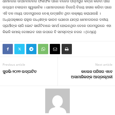
ଧାମନଗର ଉପନିର୍ବାଚନର ଫଳାଫଳ ପରେ ବିଜେଡି ପଦ୍ମପୁର କବ୍‍ଜା କରିବା ପାଇଁ
ଉଦ୍ୟମ ଚଳାଇବା ସ୍ୱାଭାବିକ । ଧାମନଗରରେ ବିଜେପି ବିଜୟ ହାସଲ କରିବା ପରେ
ଏହି ଦଳ ମଧ୍ୟ ପଦମପୁରରେ ବେଶ୍‍ ଉତ୍ସାହିତ ଥିବା ଲକ୍ଷ୍ୟ କରାଯାଉଛି ।
ଅନ୍ୟପକ୍ଷରେ ରାହୁଲ ଗାନ୍ଧୀଙ୍କ ଭାରତ ଯୋଡୋ ଯାତ୍ରା ଧାମନଗରରେ ଦଳୀୟ
ପ୍ରାର୍ଥୀଙ୍କ ଲାଗି ଭୋଟ ସାଉଁଟିବାରେ ସମର୍ଥ ହୋଇନଥିବା ବେଳେ ପଦମପୁରରେ ଏହା
କିଭଳି କମାଲ୍‍ ଦେଖାଇବ ତାହା ଉପରେ ବି ସମସ୍ତଙ୍କ ନଜର । (ତଥ୍ୟ)
Previous article
Next article
ସୁରଭି-୨୦୨୨ ଉଦ୍‌ଘାଟିତ
କଲେଜ ପରିସର ଏବେ
ଅସାମାଜିକଙ୍କ ଆଡ୍ଡାସ୍ଥଳୀ