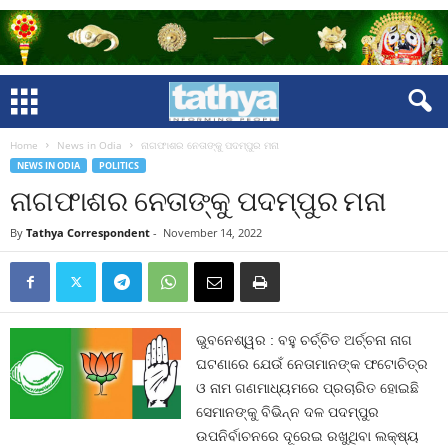
Home
News in Odia
ନାଗଫାଶର ନେତାଙ୍କୁ ପଦମ୍‍ପୁର ମନା
NEWS IN ODIA
POLITICS
ନାଗଫାଶର ନେତାଙ୍କୁ ପଦମ୍‍ପୁର ମନା
By
Tathya Correspondent
-
November 14, 2022
ଭୁବନେଶ୍ୱର : ବହୁ ଚର୍ଚ୍ଚିତ ଅର୍ଚ୍ଚନା ନାଗ
ଘଟଣାରେ ଯେଉଁ ନେତାମାନଙ୍କ ଫଟୋଚିତ୍ର
ଓ ନାମ ଗଣମାଧ୍ୟମରେ ପ୍ରଚାରିତ ହୋଇଛି
ସେମାନଙ୍କୁ ବିଭିନ୍ନ ଦଳ ପଦମ୍‍ପୁର
ଉପନିର୍ବାଚନରେ ଦୂରେଇ ରଖୁଥିବା ଲକ୍ଷ୍ୟ