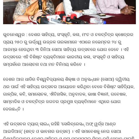
ଭୁବନେଶ୍ୱର : ଦେଶର ସାହିତ୍ୟ, ସଂସ୍କୃତି, କଳା, ମଂଚ ଓ ଚଳଚ୍ଚିତ୍ର କ୍ଷେତ୍ରର
ପ୍ରାୟ ୨୫୦ ରୁ ଊର୍ଦ୍ଧ୍ୱ ଉଜ୍ଜଳ ତାରକାମାନେ ଏଠାରେ ନଭେମ୍ବର ୨୪ ରୁ
ଆରମ୍ଭ ହେଉଥିବା ୩ ଦିନିଆ ସୋଆ ସାହିତ୍ୟ ଉତ୍ସବରେ ଯୋଗ ଦେବେ । ଏହି
ଉତ୍ସବରେ ଏହି ବିଶିଷ୍ଟ ବ୍ୟକ୍ତିମାନେ ଭାରତୀୟ କଳା, ସଂସ୍କୃତି ଓ ସାହିତ୍ୟ
ସମ୍ପର୍କରେ ଆଲୋଚନା ତଥା ମତ ବିନିମୟ କରିବେ ।
ଦେଶର ଆଗ ଧାଡିର ବିଶ୍ୱବିଦ୍ୟାଳୟ ଶିକ୍ଷା ଓ ଅନୁସନ୍ଧାନ (ସୋଆ) ଦ୍ୱିତୀୟ
ଥର ପାଇଁ ଏହି ସାହିତ୍ୟ ଉତ୍ସବର ଆୟୋଜନ କରିଥିବା ବେଳେ ବିଶିଷ୍ଟ ସାହିତ୍ୟିକ,
ଗାଳ୍ପିକ, କବି, ସମାଲୋଚକ, ଐତିହାସିକ, ଅନୁବାଦକ, ଭାଷା ବିଜ୍ଞାନୀ, ଗବେଷକ,
ସାମ୍ବାଦିକ ଓ ଚଳଚ୍ଚିତ୍ର ଜଗତର ପ୍ରମୁଖ ବ୍ୟକ୍ତିମାନେ ଏଥିରେ ଯୋଗ
ଦେଉଛନ୍ତି ।
ଏହି ଉତ୍ସବର ଟ୍ୟାଗ୍ ଲାଇନ୍ ରହିଛି ‘ସେଲିବ୍ରେସନ୍ ଅଫ୍ ୱର୍ଡ୍ସ ଆଣ୍ଡ
ଆଇଡିଆଜ୍‌’ (ଶବ୍ଦ ଓ ଭାବନାର ଉତ୍ସବ) । ଏହି ସମାବେଶକୁ ନେଇ ସୋଆ
ବିଶ୍ୱବିଦ୍ୟାଳୟ ଦେଶର ସାହିତ୍ୟ ଓ କଳା ପରମ୍ପରାର ମିଳନ ଭୂମି ହେବାକୁ ଯାଉଛି