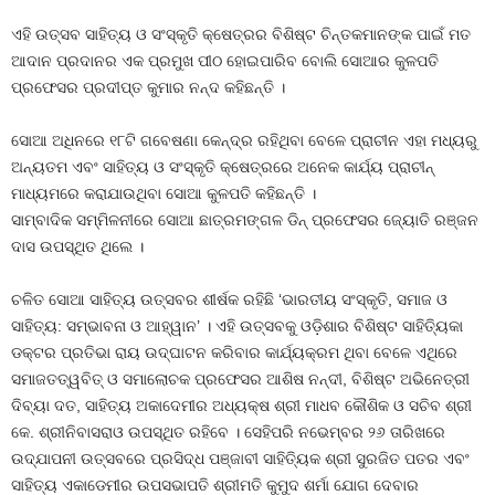
ଏହି ଉତ୍ସବ ସାହିତ୍ୟ ଓ ସଂସ୍କୃତି କ୍ଷେତ୍ରର ବିଶିଷ୍ଟ ଚିନ୍ତକମାନଙ୍କ ପାଇଁ ମତ
ଆଦାନ ପ୍ରଦାନର ଏକ ପ୍ରମୁଖ ପୀଠ ହୋଇପାରିବ ବୋଲି ସୋଆର କୁଳପତି
ପ୍ରଫେସର ପ୍ରଦୀପ୍ତ କୁମାର ନନ୍ଦ କହିଛନ୍ତି ।
ସୋଆ ଅଧିନରେ ୧୮ଟି ଗବେଷଣା କେନ୍ଦ୍ର ରହିଥିବା ବେଳେ ପ୍ରାଚୀନ ଏହା ମଧ୍ୟରୁ
ଅନ୍ୟତମ ଏବଂ ସାହିତ୍ୟ ଓ ସଂସ୍କୃତି କ୍ଷେତ୍ରରେ ଅନେକ କାର୍ଯ୍ୟ ପ୍ରାଚୀନ୍
ମାଧ୍ୟମରେ କରାଯାଉଥିବା ସୋଆ କୁଳପତି କହିଛନ୍ତି ।
ସାମ୍ବାଦିକ ସମ୍ମିଳନୀରେ ସୋଆ ଛାତ୍ରମଙ୍ଗଳ ଡିନ୍ ପ୍ରଫେସର ଜ୍ୟୋତି ରଞ୍ଜନ
ଦାସ ଉପସ୍ଥିତ ଥିଲେ ।
ଚଳିତ ସୋଆ ସାହିତ୍ୟ ଉତ୍ସବର ଶୀର୍ଷକ ରହିଛି ‘ଭାରତୀୟ ସଂସ୍କୃତି, ସମାଜ ଓ
ସାହିତ୍ୟ: ସମ୍ଭାବନା ଓ ଆହ୍ୱାନ’ । ଏହି ଉତ୍ସବକୁ ଓଡ଼ିଶାର ବିଶିଷ୍ଟ ସାହିତ୍ୟିକା
ଡକ୍ଟର ପ୍ରତିଭା ରାୟ ଉଦ୍‌ଘାଟନ କରିବାର କାର୍ଯ୍ୟକ୍ରମ ଥିବା ବେଳେ ଏଥିରେ
ସମାଜତତ୍ୱବିତ୍ ଓ ସମାଲୋଚକ ପ୍ରଫେସର ଆଶିଷ ନନ୍ଦୀ, ବିଶିଷ୍ଟ ଅଭିନେତ୍ରୀ
ଦିବ୍ୟା ଦତ, ସାହିତ୍ୟ ଅକାଦେମୀର ଅଧ୍ୟକ୍ଷ ଶ୍ରୀ ମାଧବ କୌଶିକ ଓ ସଚିବ ଶ୍ରୀ
କେ. ଶ୍ରୀନିବାସରାଓ ଉପସ୍ଥିତ ରହିବେ । ସେହିପରି ନଭେମ୍ବର ୨୬ ତାରିଖରେ
ଉଦ୍‌ଯାପନୀ ଉତ୍ସବରେ ପ୍ରସିଦ୍ଧ ପଞ୍ଜାବୀ ସାହିତ୍ୟିକ ଶ୍ରୀ ସୁରଜିତ ପତର ଏବଂ
ସାହିତ୍ୟ ଏକାଡେମୀର ଉପସଭାପତି ଶ୍ରୀମତି କୁମୁଦ ଶର୍ମା ଯୋଗ ଦେବାର