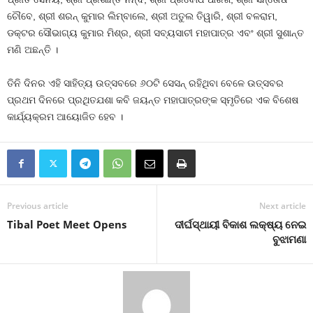
ଚୌବେ, ଶ୍ରୀ ଶରନ୍ କୁମାର ଲିମ୍ବାଲେ, ଶ୍ରୀ ଅତୁଲ ତିୱାରି, ଶ୍ରୀ ବଳରାମ,
ଡକ୍ଟର ସୌଭାଗ୍ୟ କୁମାର ମିଶ୍ର, ଶ୍ରୀ ସବ୍ୟସାଚୀ ମହାପାତ୍ର ଏବଂ ଶ୍ରୀ ସୁଶାନ୍ତ
ମଣି ଅଛନ୍ତି ।
ତିନି ଦିନର ଏହି ସାହିତ୍ୟ ଉତ୍ସବରେ ୬୦ଟି ସେସନ୍ ରହିଥିବା ବେଳେ ଉତ୍ସବର
ପ୍ରଥମ ଦିନରେ ପ୍ରଥିତଯଶା କବି ଜୟନ୍ତ ମହାପାତ୍ରଙ୍କ ସ୍ମୃତିରେ ଏକ ବିଶେଷ
କାର୍ଯ୍ୟକ୍ରମ ଆୟୋଜିତ ହେବ ।
Previous article
Next article
Tibal Poet Meet Opens
ଦୀର୍ଘସ୍ଥାୟୀ ବିକାଶ ଲକ୍ଷ୍ୟ ନେଇ
ବୁଝାମଣା