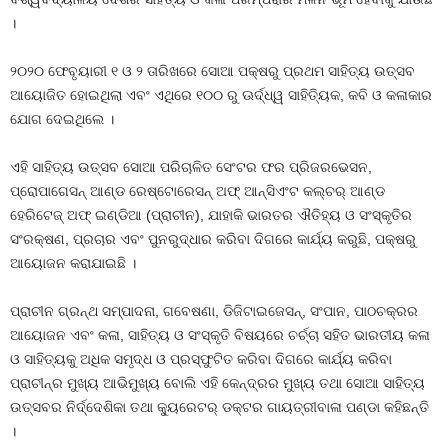
।
୨୦୨୦ ଫେବୃୟାରୀ ୧ ଓ ୨ ତାରିଖରେ ସୋଆ ପକ୍ଷରୁ ପ୍ରଥମ ସାହିତ୍ୟ ଉତ୍ସବ
ଆୟୋଜିତ ହୋଇଥିଲା ଏବଂ ଏଥିରେ ୧୦୦ ରୁ ଊର୍ଦ୍ଧ୍ୱ ସାହିତ୍ୟିକ, କବି ଓ କଳାକାର
ଯୋଗ ଦେଇଥିଲେ ।
ଏହି ସାହିତ୍ୟ ଉତ୍ସବ ସୋଆ ପରିଚାଳିତ ସେଂଟର ଫର ପ୍ରିଜରଭେସନ,
ପ୍ରୋପାଗେସନ୍ ଆଣ୍ଡ ରେଷ୍ଟୋରେସନ୍ ଅଫ୍ ଆନ୍‌ସିଏଂଟ କଲ୍‌ଚର୍ ଆଣ୍ଡ
ହେରିଟେଜ୍ ଅଫ୍ ଇଣ୍ଡିଆ (ପ୍ରାଚୀନ), ଯାହାକି ଭାରତର ଐତିହ୍ୟ ଓ ସଂସ୍କୃତିର
ସଂରକ୍ଷଣ, ପ୍ରଚାର ଏବଂ ପୁନରୁଦ୍ଧାର କରିବା ଦିଗରେ କାର୍ଯ୍ୟ କରୁଛି, ପକ୍ଷରୁ
ଆୟୋଜନ କରାଯାଇଛି ।
ପ୍ରାଚୀନ ଗ୍ରନ୍ଥ ସମ୍ପାଦନା, ଗବେଷଣା, ଡିଜିଟାଇଜେସନ୍‌, ସଂପାନ, ପାଠଚକ୍ରର
ଆୟୋଜନ ଏବଂ କଳା, ସାହିତ୍ୟ ଓ ସଂସ୍କୃତି ବିଷୟରେ ଚର୍ଚ୍ଚା ସହିତ ଭାରତୀୟ କଳା
ଓ ସାହିତ୍ୟକୁ ଅଧିକ ସମୃଦ୍ଧ ଓ ପ୍ରସ୍ଫୁଟିତ କରିବା ଦିଗରେ କାର୍ଯ୍ୟ କରିବା
ପ୍ରାଚୀନ୍‌ର ମୁଖ୍ୟ ଆଭିମୁଖ୍ୟ ବୋଲି ଏହି କେନ୍ଦ୍ରର ମୁଖ୍ୟ ତଥା ସୋଆ ସାହିତ୍ୟ
ଉତ୍ସବର ନିର୍ଦ୍ଦେଶିକା ତଥା କ୍ୟୁରେଟର୍ ଡକ୍ଟର ଗାୟତ୍ରୀବାଳା ପଣ୍ଡା କହିଛନ୍ତି
।