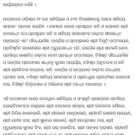
କାର୍ଯ୍ୟକ୍ରମ ରହିଛି ।
ଉତ୍ସବରେ ଓଡ଼ିଶାର ୧୧ ଜଣ ସାହିତ୍ୟିକ ଓ ମଂଚ ବିଶେଷଜ୍ଞଙ୍କୁ ‘ସୋଆ ସାହିତ୍ୟ
ସମ୍ମାନ’ ପ୍ରଦାନ କରାଯିବ । ସେମାନେ ହେଲେ ପ୍ରଖ୍ୟାତ କବି ଓ କଥାକାର ଶ୍ରୀ
ରମାକାନ୍ତ ରଥ,ପ୍ରଖ୍ୟାତ କବି ଓ ସାହିତ୍ୟ ସମାଲୋଚକ ଡକ୍ଟର ସୀତାକାନ୍ତ
ମହାପାତ୍ର ଏବଂ ଔପନ୍ୟାସିକ, ଗାଳ୍ପିକ ଓ ସ୍ତମ୍ଭକାର ଶ୍ରୀ ବିଭୂତି ପଟ୍ଟନାୟକ,
ପ୍ରତିଷ୍ଠିତ କାହାଣୀକାର ଶ୍ରୀ ଅଚ୍ୟୁତାନନ୍ଦ ପତି, ଗାଳ୍ପିକ ଶ୍ରୀ ସାତକଡି ହୋତା,
ପ୍ରସିଦ୍ଧ ଭାଷାବିତ୍ ଡକ୍ଟର ଦେବୀ ପ୍ରସନ୍ନ ପଟ୍ଟନାୟକ, ବିଶିଷ୍ଟ ଔପନ୍ୟାସିକ
ଓ ଗାଳ୍ପିକ ପ୍ରଫେସର ଶାନ୍ତନୁ କୁମାର ଆଚାର୍ଯ୍ୟ, ବରିଷ୍ଠ ଅନୁବାଦକ ଓ କବି
ଶ୍ରୀ ଶ୍ରୀନିବାସ ଉଦ୍‌ଗାତା, କବି, ଗାଳ୍ପିକ ଓ ନାଟ୍ୟକାର ଡକ୍ଟର ଜଗନ୍ନାଥ
ପ୍ରସାଦ ଦାଶ, ବରିଷ୍ଠ ସାହିତ୍ୟ ସମାଲୋଚକ ଓ ପ୍ରାବନ୍ଧିକ ପ୍ରଫେସର ଦାଶରଥୀ
ଦାସ, ବିଶିଷ୍ଟ ନିର୍ଦ୍ଦେଶକ ଓ ଅଭିନେତା ଶ୍ରୀ ଅନନ୍ତ ମହାପାତ୍ର ।
ଏହି ଉତ୍ସବରେ ଯୋଗ ଦେଉଥିବା ସାହିତ୍ୟିକ ଓ ସଂସ୍କୃତି କ୍ଷେତ୍ରର ପ୍ରସିଦ୍ଧ
ବ୍ୟକ୍ତିମାନଙ୍କ ମଧ୍ୟରେ ଶ୍ରୀ ଦାମୋଦର ଖାଡ୍‌ସେ, ଶ୍ରୀ ଦାମୋଦର ମୌଜୋ,
ଶ୍ରୀ ଗିରିଶ କାଶରଭାଲି, ଶ୍ରୀ ଲୀଲାଧର ମାଣ୍ଡଲୋଇ, ଶ୍ରୀମତି ଶୋଭନା ନାରାୟଣ,
ଶ୍ରୀ ଯତୀନ ଦାସ, ଶ୍ରୀ ସୁବୋଧ ସରକାର, ଶ୍ରୀ ହରପ୍ରସାଦ ଦାସ, ଶ୍ରୀ
ମୃତ୍ୟୁଞ୍ଜୟ କୁମାର ସିଂହ, ଶ୍ରୀ ପଲ୍ ଜାକାରିଆ, ଶ୍ରୀ ପଙ୍କଜ ପରାଶର, ଶ୍ରୀମତି
ପ୍ରୀତି ସେନୟ, ଶ୍ରୀ ପ୍ରଶାନ୍ତ ନନ୍ଦ, ଶ୍ରୀ ପ୍ରବୋଧ ପାରିଖ, ଶ୍ରୀ ସନ୍ତୋଷ