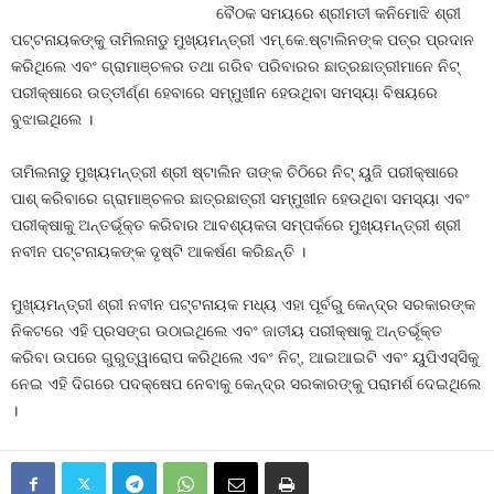
ବୈଠକ ସମୟରେ ଶ୍ରୀମତୀ କନିମୋଝି ଶ୍ରୀ
ପଟ୍ଟନାୟକଙ୍କୁ ତାମିଲନାଡୁ ମୁଖ୍ୟମନ୍ତ୍ରୀ ଏମ୍‍.କେ.ଷ୍ଟାଲିନଙ୍କ ପତ୍ର ପ୍ରଦାନ
କରିଥିଲେ ଏବଂ ଗ୍ରାମାଞ୍ଚଳର ତଥା ଗରିବ ପରିବାରର ଛାତ୍ରଛାତ୍ରୀମାନେ ନିଟ୍‍
ପରୀକ୍ଷାରେ ଉତ୍ତୀର୍ଣ୍ଣ ହେବାରେ ସମ୍ମୁଖୀନ ହେଉଥିବା ସମସ୍ୟା ବିଷୟରେ
ବୁଝାଇଥିଲେ ।
ତାମିଲନାଡୁ ମୁଖ୍ୟମନ୍ତ୍ରୀ ଶ୍ରୀ ଷ୍ଟାଲିନ ତାଙ୍କ ଚିଠିରେ ନିଟ୍‍ ୟୁଜି ପରୀକ୍ଷାରେ
ପାଶ୍‍ କରିବାରେ ଗ୍ରାମାଞ୍ଚଳର ଛାତ୍ରଛାତ୍ରୀ ସମ୍ମୁଖୀନ ହେଉଥିବା ସମସ୍ୟା ଏବଂ
ପରୀକ୍ଷାକୁ ଅନ୍ତର୍ଭୂକ୍ତ କରିବାର ଆବଶ୍ୟକତା ସମ୍ପର୍କରେ ମୁଖ୍ୟମନ୍ତ୍ରୀ ଶ୍ରୀ
ନବୀନ ପଟ୍ଟନାୟକଙ୍କ ଦୃଷ୍ଟି ଆକର୍ଷଣ କରିଛନ୍ତି ।
ମୁଖ୍ୟମନ୍ତ୍ରୀ ଶ୍ରୀ ନବୀନ ପଟ୍ଟନାୟକ ମଧ୍ୟ ଏହା ପୂର୍ବରୁ କେନ୍ଦ୍ର ସରକାରଙ୍କ
ନିକଟରେ ଏହି ପ୍ରସଙ୍ଗ ଉଠାଇଥିଲେ ଏବଂ ଜାତୀୟ ପରୀକ୍ଷାକୁ ଅନ୍ତର୍ଭୂକ୍ତ
କରିବା ଉପରେ ଗୁରୁତ୍ୱାରୋପ କରିଥିଲେ ଏବଂ ନିଟ୍‍, ଆଇଆଇଟି ଏବଂ ୟୁପିଏସ୍‍ସିକୁ
ନେଇ ଏହି ଦିଗରେ ପଦକ୍ଷେପ ନେବାକୁ କେନ୍ଦ୍ର ସରକାରଙ୍କୁ ପରାମର୍ଶ ଦେଇଥିଲେ
।