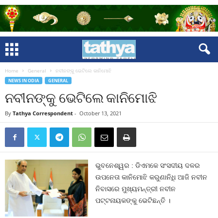
Home
General
ନବୀନଙ୍କୁ ଭେଟିଲେ କାନିମୋଝି
NEWS IN ODIA
GENERAL
ନବୀନଙ୍କୁ ଭେଟିଲେ କାନିମୋଝି
By
Tathya Correspondent
-
October 13, 2021
ଭୁବନେଶ୍ୱର : ଡିଏମକେ ସଂସଦୀୟ ଦଳର
ଉପନେତା କାନିମୋଝି କରୁଣାନିଧି ଆଜି ନବୀନ
ନିବାସରେ ମୁଖ୍ୟମନ୍ତ୍ରୀ ନବୀନ
ପଟ୍ଟନାୟକଙ୍କୁ ଭେଟିଛନ୍ତି ।