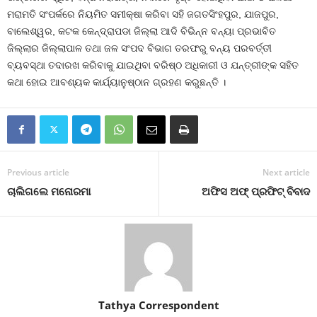
ମରାମତି ସଂପର୍କରେ ନିୟମିତ ସମୀକ୍ଷା କରିବା ସହି ଜଗତସିଂହପୁର, ଯାଜପୁର,
ବାଲେଶ୍ୱର, କଟକ କେନ୍ଦ୍ରାପଡା ଜିଲ୍ଲା ଆଦି ବିଭିନ୍ନ ବନ୍ୟା ପ୍ରଭାବିତ
ଜିଲ୍ଲାର ଜିଲ୍ଲାପାଳ ତଥା ଜଳ ସଂପଦ ବିଭାଗ ତରଫରୁ ବନ୍ୟ ପରବର୍ତ୍ତୀ
ବ୍ୟବସ୍ଥା ତଦାରଖ କରିବାକୁ ଯାଇଥିବା ବରିଷ୍ଠ ଅଧିକାରୀ ଓ ଯନ୍ତ୍ରୀଙ୍କ ସହିତ
କଥା ହୋଇ ଆବଶ୍ୟକ କାର୍ଯ୍ୟାନୁଷ୍ଠାନ ଗ୍ରହଣ କରୁଛନ୍ତି ।
Previous article
Next article
ଚାଲିଗଲେ ମନୋରମା
ଅଫିସ ଅଫ୍‍ ପ୍ରଫିଟ୍‍ ବିବାଦ
Tathya Correspondent