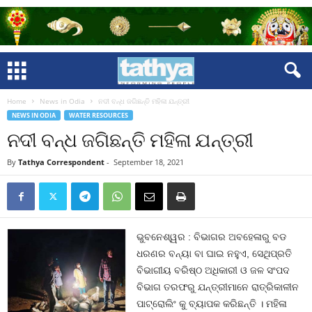
Home
News in Odia
ନଦୀ ବନ୍ଧ ଜଗିଛନ୍ତି ମହିଳା ଯନ୍ତ୍ରୀ
NEWS IN ODIA
WATER RESOURCES
ନଦୀ ବନ୍ଧ ଜଗିଛନ୍ତି ମହିଳା ଯନ୍ତ୍ରୀ
By
Tathya Correspondent
-
September 18, 2021
ଭୁବନେଶ୍ୱର : ବିଭାଗର ଅବହେଳାରୁ ବଡ
ଧରଣର ବନ୍ୟା ବା ଘାଇ ନହୁଏ, ସେଥିପ୍ରତି
ବିଭାଗୀୟ ବରିଷ୍ଠ ଅଧିକାରୀ ଓ ଜଳ ସଂପଦ
ବିଭାଗ ତରଫରୁ ଯନ୍ତ୍ରୀମାନେ ରାତ୍ରିକାଳୀନ
ପାଟ୍ରୋଲିଂ କୁ ବ୍ୟାପକ କରିଛନ୍ତି । ମହିଳା