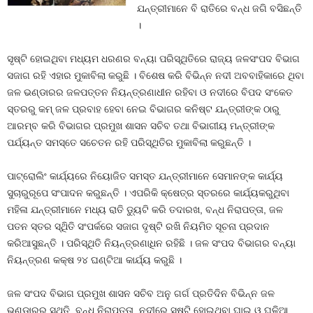
ଯନ୍ତ୍ରୀମାନେ ବି ରାତିରେ ବନ୍ଧ ଜଗି ବସିଛନ୍ତି
।
ସୃଷ୍ଟି ହୋଇଥିବା ମଧ୍ୟମ ଧରଣର ବନ୍ୟା ପରିସ୍ଥିତିରେ ରାଜ୍ୟ ଜଳସଂପଦ ବିଭାଗ
ସଜାଗ ରହି ଏହାର ମୁକାବିଲା କରୁଛି । ବିଶେଷ କରି ବିଭିନ୍ନ ନଦୀ ଅବବାହିକାରେ ଥିବା
ଜଳ ଭଣ୍ଡାରର ଜଳପତ୍ତନ ନିୟନ୍ତ୍ରଣାଧୀନ ରହିବା ଓ ନଦୀରେ ବିପଦ ସଂକେତ
ସ୍ତରରୁ କମ୍ ଜଳ ପ୍ରବାହ ହେବା ନେଇ ବିଭାଗର କନିଷ୍ଟ ଯନ୍ତ୍ରୀଙ୍କ ଠାରୁ
ଆରମ୍ବ କରି ବିଭାଗର ପ୍ରମୁଖ ଶାସନ ସଚିବ ତଥା ବିଭାଗୀୟ ମନ୍ତ୍ରୀଙ୍କ
ପର୍ଯ୍ୟନ୍ତ ସମସ୍ତେ ସଚେତନ ରହି ପରିସ୍ଥିତିର ମୁକାବିଲା କରୁଛନ୍ତି ।
ପାଟ୍ରୋଲିଂ କାର୍ଯ୍ୟରେ ନିୟୋଜିତ ସମସ୍ତ ଯନ୍ତ୍ରୀମାନେ ସେମାନଙ୍କ କାର୍ଯ୍ୟ
ସୁଚାରୁରୂପେ ସଂପାଦନ କରୁଛନ୍ତି । ଏପରିକି କ୍ଷେତ୍ର ସ୍ତରରେ କାର୍ଯ୍ୟକରୁଥିବା
ମହିଳା ଯନ୍ତ୍ରୀମାନେ ମଧ୍ୟ ରାତି ଡ୍ୟୁଟି କରି ତଦାରଖ, ବନ୍ଧ ନିରାପତ୍ତା, ଜଳ
ପତନ ସ୍ତର ସ୍ଥିିତି ସଂପର୍କରେ ସଜାଗ ଦୃଷ୍ଟି ରଖି ନିୟମିତ ସୂଚନା ପ୍ରଦାନ
କରିଆସୁଛନ୍ତି । ପରିସ୍ଥିତି ନିୟନ୍ତ୍ରଣାଧିନ ରହିଛି । ଜଳ ସଂପଦ ବିଭାଗର ବନ୍ୟା
ନିୟନ୍ତ୍ରଣ କକ୍ଷ ୨୪ ଘଣ୍ଟିଆ କାର୍ଯ୍ୟ କରୁଛି ।
ଜଳ ସଂପଦ ବିଭାଗ ପ୍ରମୁଖ ଶାସନ ସଚିବ ଅନୁ ଗର୍ଗ ପ୍ରତିଦିନ ବିଭିନ୍ନ ଜଳ
ଭଣ୍ଡାରର ସ୍ଥିତି, ବନ୍ଧ ନିରାପତ୍ତା, ନଦୀରେ ସୃଷ୍ଟି ହୋଇଥିବା ଘାଇ ଓ ଘଳିଆ