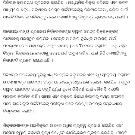
ଡିଜିଲକ୍‌ ବ୍ୟବସ୍ଥା ପ୍ରଚଳନ କରାଯିବ । ମାଧ୍ୟମିକ ଶିକ୍ଷା ପରିଷଦ ଏବଂ ଉଚ୍ଚ
ମାଧ୍ୟମିକ ଶିକ୍ଷା ପରିଷଦର ସମସ୍ତ ସାର୍ଟିଫିକେଟ୍‌କୁ ଡିଜିଟାଇଜେସନ୍‌ କରିବା ପାଇଁ
ଆଇଟି ବିଭାଗର ସଚିବଙ୍କୁ ପତ୍ର ଲେଖାଯିବାକୁ ନିଷ୍ପତ୍ତି ଗ୍ରହଣ କରାଯାଇଛି ।
ଓସେପାର ରାଜ୍ୟ ପ୍ରକଳ୍ପ ନିର୍ଦ୍ଦେଶକଙ୍କ ଦ୍ୱାରା ସମସ୍ତ ଶିକ୍ଷକଙ୍କର
ଡାଟାବେସ୍‌ ପ୍ରସ୍ତୁତ କରାଯିବ । ସମସ୍ତ ମାମଲାର ତୁରନ୍ତ ଫଇସଲା ପାଇଁ
ପଦକ୍ଷେପ ନିଆଯିବା ସହିତ ଏଫ୍‌ଆଇଆର୍‌ (ଏଔR) ଦରଜ କରାଯିବ । ଏଥି ସହିତ
ଚିହ୍ନଟ ଶିକ୍ଷକମାନଙ୍କଠାରୁ ଦରମା ଅର୍ଥ ଅସୁଲ କରିବା ପାଇଁ ଚିଠି ଲେଖାଯିବାକୁ
ନିଷ୍ପତ୍ତି ଗ୍ରହଣ କରାଯାଇଛି ।
ସିବିଏସ୍‌ଇ ବିଦ୍ୟାଳୟଗୁଡ଼ିକୁ ଏନ୍‌ଓସି ପ୍ରଦାନକୁ ସରଳ ଏବଂ ସ୍ୱୟଂକ୍ରିୟ କରାଯିବ
ଓ ସେମାନଙ୍କ ଆବେଦନ ପତ୍ର ଅନ୍‌ଲାଇନ୍‌ ମାଧ୍ୟମରେ ଗ୍ରହଣ କରାଯିବ । ସ୍କୁଲ
ଦ୍ୱାରା ପ୍ରଦତ୍ତ ତଥ୍ୟ ତ୍ରୁଟିପୂର୍ଣ୍ଣ ଥିଲେ ତିନିବର୍ଷ ପାଇଁ କୌଣସି ଏନ୍‌ଓସି
ପ୍ରଦାନ କରାଯିବ ନାହିଁ । ସାମ୍‌ସ ଏବଂ ଦକ୍ଷତା ବିକାଶ ବିଭାଗରୁ ତଥ୍ୟ ସଂଗ୍ରହ
ପରେ ହାଇସ୍କୁଲ ସାର୍ଟିଫିକେଟ୍‌ ପରୀକ୍ଷା ପରେ ଡ୍ରପ୍‌ଆଉଟ୍‌ଙ୍କ ସମ୍ବନ୍ଧରେ
ବିଶ୍ଳେଷଣ କରାଯିବ ।
ଶିକ୍ଷକମାନଙ୍କ ପ୍ରଶିକ୍ଷଣ ଉପରେ ଅଧିକ ଗୁରୁତ୍ୱ ପ୍ରଦାନ କରାଯିବ ଏବଂ
ଓସେପା ଦ୍ୱାରା ଦକ୍ଷତା ବୃଦ୍ଧି ନିମନ୍ତେ କାର୍ଯ୍ୟକ୍ରମ ଗ୍ରହଣ କରାଯିବ । ୩୦ଟି