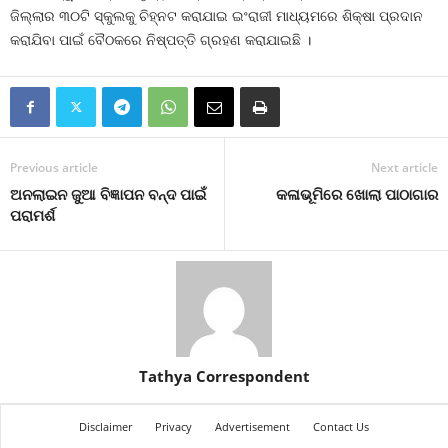
ଜିଲ୍ଲାର ୩୦ଟି ସ୍କୁଲକୁ ଚିହ୍ନଟ କରାଯାଇ ଇଂରାଜୀ ମାଧ୍ୟମରେ ଶିକ୍ଷା ପ୍ରଦାନ
କରାଯିବା ପାଇଁ ବୈଠକରେ ନିଷ୍ପତ୍ତି ଗ୍ରହଣ କରାଯାଇଛି ।
Previous article
Next article
ଅନଲାଇନ ଜୁଆ ବିଜ୍ଞାପନ ବନ୍ଦ ପାଇଁ
କଳାଭୂମିରେ ଖୋଲା ପାଠାଗାର
ପରାମର୍ଶ
Tathya Correspondent
Disclaimer
Privacy
Advertisement
Contact Us