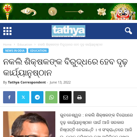
Home
Education
ନକଲି ଶିକ୍ଷକଙ୍କ ବିରୁଦ୍ଧରେ ହେବ ଦୃଢ଼ କାର୍ଯ୍ୟାନୁଷ୍ଠାନ
NEWS IN ODIA
EDUCATION
ନକଲି ଶିକ୍ଷକଙ୍କ ବିରୁଦ୍ଧରେ ହେବ ଦୃଢ଼
କାର୍ଯ୍ୟାନୁଷ୍ଠାନ
By
Tathya Correspondent
-
June 13, 2022
ଭୁବନେଶ୍ୱର : ନକଲି ଶିକ୍ଷକଙ୍କ ବିରୋଧରେ
ଦୃଢ଼ କାର୍ଯ୍ୟାନୁଷ୍ଠାନ ପାଇଁ ଆଜି ସରକାର
ନିଷ୍ପତ୍ତି ନେଇଛନ୍ତି । ଏ ସଂକ୍ରାନ୍ତରେ ଆଜି