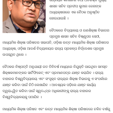
ଉନ୍ନୟନ କମିଶନର ତଥା ଅତିରିକ୍ତ ମୁଖ୍ୟ
ଶାସନ ସଚିବ ପ୍ରଦୀପ କୁମାର ଜେନାଙ୍କ
ଅଧ୍ୟକ୍ଷତାରେ ଏକ ବୈଠକ ଅନୁଷ୍ଠିତ
ହୋଇଯାଇଛି ।
ବୈଠକରେ ବିଦ୍ୟାଳୟ ଓ ଗଣଶିକ୍ଷା ବିଭାଗର
ପ୍ରମୁଖ ଶାସନ ସଚିବ ବିଷ୍ଣୁପଦ ସେଠୀ,
ମାଧ୍ୟମିକ ଶିକ୍ଷା ପରିଷଦର ସଭାପତି, ଓଡ଼ିଶା ଉଚ୍ଚ ମାଧ୍ୟମିକ ଶିକ୍ଷା ପରିଷଦର
ଅଧ୍ୟକ୍ଷ, ଓଡ଼ିଶା ଆଦର୍ଶ ବିଦ୍ୟାଳୟର ରାଜ୍ୟ ପ୍ରକଳ୍ପ ନିର୍ଦ୍ଦେଶକ ପ୍ରମୁଖ
ଉପସ୍ଥିତ ଥିଲେ ।
ବୈଠକର ନିଷ୍ପତ୍ତି ଅନୁଯାୟୀ ଗତ ତିନିବର୍ଷ ମଧ୍ୟରେ ନିଯୁକ୍ତି ପାଇଥିବା ସମସ୍ତ
ଶିକ୍ଷକମାନଙ୍କର ସାର୍ଟିଫିକେଟ୍‌ ଏବଂ ପ୍ରମାଣପତ୍ର ଯାଞ୍ଚ କରାଯିବ । ରାଜ୍ୟ
ବାହାରର ବିଶ୍ୱବିଦ୍ୟାଳୟ ଏବଂ ସଂପୃକ୍ତ ରାଜ୍ୟର ଶିକ୍ଷା ବିଭାଗକୁ ଏ ସଂପର୍କରେ
ଯାଞ୍ଚ କରିବା ପାଇଁ ଚିଠି ଲେଖାଯିବ । ଆବଶ୍ୟକ ପଡ଼ିଲେ ଯାଞ୍ଚ କାର୍ଯ୍ୟ
ତ୍ୱରାନ୍ୱିତ କରିବା ପାଇଁ ସ୍ୱତନ୍ତ୍ର ଅଧିକାରୀଙ୍କୁ ରାଜ୍ୟ ବାହାରର
ବିଶ୍ୱବିଦ୍ୟାଳୟକୁ ପଠାଯିବ ।
ମାଧ୍ୟମିକ ଶିକ୍ଷା ପରିଷଦ ଏବଂ ଉଚ୍ଚ ମାଧ୍ୟମିକ ଶିକ୍ଷା ପରିଷଦରେ ଚଳିତ ବର୍ଷରୁ