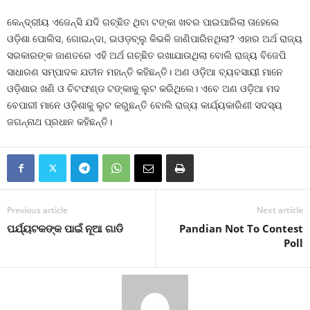
କେନ୍ଦ୍ରୀୟ ଏଜେନ୍ସି ଯଦି ଗଚ୍ଛିତ ଥିବା ଟଙ୍କା ଖବର ପାଇପାରିଲା ତାହେଲେ
ଓଡ଼ିଶା ପୋଲିସ, ଗୋଇନ୍ଦା, ଇଓଡ଼ବ୍ଲୁ କିଭଳି ଜାଣିପାରିନଥିଲା? ଏହାର ଅର୍ଥ ରାଜ୍ୟ
ସରକାରଙ୍କ ଜାଣତରେ ଏହି ଅର୍ଥ ଗଚ୍ଛିତ ରଖାଯାଉଥିଲା ବୋଲି ରାଜ୍ୟ ବିଜେପି
ସାଧାରଣ ସମ୍ପାଦକ ଯତୀନ ମହାନ୍ତି କହିଛନ୍ତି। ଅଣ ଓଡ଼ିଆ ବ୍ୟବସାୟୀ ମାନେ
ଓଡ଼ିଶାର ଖଣି ଓ ଚିଟଫଣ୍ଡ ଟଙ୍କାକୁ ଲୁଟ କରିଥିଲେ। ଏବେ ଅଣ ଓଡ଼ିଆ ମଦ
ବେପାରୀ ମାନେ ଓଡ଼ିଶାକୁ ଲୁଟ କରୁଛନ୍ତି ବୋଲି ରାଜ୍ୟ କାର୍ଯ୍ୟକାରିଣୀ ସଦସ୍ୟ
ଜଗନ୍ନାଥ ପ୍ରଧାନ କହିଛନ୍ତି।
Previous article
Next article
ପର୍ଯ୍ୟଟକଙ୍କ ପାଇଁ ନୂଆ ଗାଡି
Pandian Not To Contest
Poll