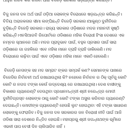
ବିଜୁ ଜନତା ଦଳ ଅର୍ଥ ପାଇଁ ଓଡ଼ିଆ ଲୋକଙ୍କ ବିରୋଧରେ ଷଡ଼ଯନ୍ତ୍ର କରିଛନ୍ତି।
ବିତିୟ ଅରାଜକତାର ସୀମା ଲଙ୍ଘିଛନ୍ତି ବିଜେଡ଼ି ସରକାର।ଆକୁଣ୍ଠ ଦୁର୍ନୀତିରେ
ବୁଡ଼ିଛନ୍ତି ବିଜେଡ଼ି ସରକାର। ରାଜ୍ୟ ସରକାର ଓଡ଼ିଶାରେ ମଦର ମହାନଦୀ ସୃଷ୍ଠି
କରିଛନ୍ତି।ଏନସିଆରବି ରିପୋର୍ଟରେ ଓଡିଶାରେ ମହିଳା ବିରୋଧୀ ହିଂସା ଦେଶରେ ଏକ
ନମ୍ବର ସ୍ଥାନରେ ଅଛି। ମଦର ପ୍ରାଦୃଭାବ ପାଇଁ, ବହୁଳ ପ୍ରସାର ପାଇଁ ସାରା
ଓଡ଼ିଶାରେ ଗା ଗହଳିରେ ଏବେ ମହିଳା ମାନେ ତ୍ରାହି ତ୍ରାହି ଡାକିଲେଣି। ମଦ
ବିରୋଧରେ ଲଢ଼ିବା ପାଇଁ ଏବେ ଓଡ଼ିଶାର ମହିଳା ମାନେ ଏକାଠି ହେଲେଣି।
ବିଜେଡ଼ି ନେତାଙ୍କ ସହ ମଦ ସମ୍ରାଟ ଙ୍କର ସମ୍ପର୍କ କଣ? ସେମାନଙ୍କ ପାଖରେ
ବିଜେଡିର ନିର୍ବାଚନୀ ଅର୍ଥ ରଖାଯାଉଥିଲା କି? ନହେଲେ ନିର୍ବାଚନ ର ଠିକ୍ ପୂର୍ବରୁ କୋଟି
କୋଟି ର ନଗଦ ଟଙ୍କା କେଉଁ ଉଦ୍ଦେଶ୍ୟ ରେ ରଖାଯାଇଥିଲା। ଦେଶ ବାସୀଙ୍କୁ
ବିକାଶର ଗ୍ୟାରେଣ୍ଟି ଦେଉଥିବା ପ୍ରଧାନମନ୍ତ୍ରୀ ଶ୍ରୀ ନରେନ୍ଦ୍ର ମୋଦୀ
ଦୁର୍ନୀତିଗ୍ରସ୍ତ ଲୋକଙ୍କ ଠାରୁ କୋଟି କୋଟି ଟଙ୍କା ଅସୁଲ କରିବାର ଗ୍ୟାରେଣ୍ଟି
ଦେଇଛନ୍ତି। ମୋଦୀଙ୍କ ଗ୍ୟାରେଣ୍ଟି ହେଉଛି ଲୁଟ ହୋଇଥିବା ଏହି ଟଙ୍କା ସାଧାରଣ
ଲୋକଙ୍କୁ ଫେରାଜିବ। ବିଜୁ ଜନତା ଦଳ ସରକାରର ଜନ ବିରୋଧୀ ନୀତି ପାଇଁ ଆଜି
ଓଡିଶା ସାରା ଦେଶରେ ନିନ୍ଦିତ ହୋଇଛି। ମହାପ୍ରଭୁ ଶ୍ରୀ ଜଗନ୍ନାଥଙ୍କ ଭୂମିରେ
ଏଭଳୀ ପାପ ବେସୀ ଦିନ ଚାଲିପାରିବ ନାହିଁ ।