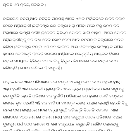
ଚାଲିଛି ଏଠି ରାଜ୍ୟ ସରକାର।
ଜାଗିଲେଣି ଜନତା,ଆଉ ଚଳିବନି ତାନାସାହି ଶାସନ ଏଥର ନିର୍ବାଚନରେ ଉଚିତ ଜବାବ
ଦେବେ ଓଡ଼ିଶାବାସୀ।ନବୀନଙ୍କ କଳା ଟଙ୍କା ଧରା ପଡିବା ପରେ ବିଜୁ ଜନତା ଦଳ
ନିରାଶାରେ ଭାଙ୍ଗି ପଡିଛି।ବିଜେଡିର ବିଭିନ୍ନ ଯୋଜନା ଖାଲି ବାହାନା, ଅସଲ ଯୋଜନା
ଓଡ଼ିଶାବାସୀଙ୍କୁ ମଦ ନିଶା ଦେଇ ଭୋଟ ନେବା ଆଉ ଜନତାଙ୍କ ଟଙ୍କାରେ ମଉଜ
କରିବା।ଓଡ଼ିଆଙ୍କ ଟଙ୍କା ଏଠି ମଦ ଭାଟିରେ ଆଉ ଓଡ଼ିଆଙ୍କ ଭବିଷ୍ୟତ ତାମିଲ
ହାତରେ ଟେକିଛନ୍ତି ବିଜେଡ଼ି ସରକାର।ଓଡ଼ିଶାରେ କେନ୍ଦ୍ରୀୟ ଆୟକର ବିଭାଗ
ଚଢ଼ାଉ ସମୟରେ ବିଭିନ୍ନ ମଦ ଭାଟିରୁ ବିପୁଳ ପରିମାଣରେ କଳା ଟଙ୍କା ଜବତ
କରିଛନ୍ତି। ଯେତେ ଗଣିଲେ ବି ସରୁନାହିଁ।
ସାରାଦେଶରେ ଏତେ ପରିମାଣର କଳା ଟଙ୍କା ଆଗରୁ କେବେ ଜବତ ହୋଇନଥିଲା।
ଏହା ହେଉଛି ଏକ ସରକାରୀ ପ୍ରାୟୋଜିତ ଷଡ଼ଯନ୍ତ୍ର। ସ୍ଵାଧୀନତା ପରର ସବୁଠାରୁ
ବଡ଼ ଦୁର୍ନୀତି ହେଉଛି ଓଡ଼ିଶାର ମଦ ଦୁର୍ନୀତି। ଓଡ଼ିଶାରେ ୫୦ ହଜାର କୋଟି ଟଙ୍କାର
ରାଜସ୍ବ ଲୁଟ ହେଉଛି ଏହି ମଦ ମାଫିଆ ମାନଙ୍କ ଦ୍ଵାରା ଯାହାର ଲାଭାର୍ଥି ହେଉଛି ବିଜୁ
ଜନତା ଦଳ। ରାଜ୍ୟରେ ମଦର ବନ୍ୟା ସୃଷ୍ଠି କରିଛନ୍ତି ବିଜେଡ଼ି ସରକାର। ସାରା
ଭାରତରେ ୧୦୦ ଜଣ ରେ ୯ ଜଣ ମଦ୍ୟ ପାନ କରୁଥିବା ବେଳେ ଓଡ଼ିଶାରେ ଏହାର
ଦୁଇଗୁଣ ଅର୍ଥ ୧୦୦ ଜଣରେ ୧୮ ଜଣ ମଦ୍ୟପାନ କରୁଛନ୍ତି। ଗରିବ ଲୋକଙ୍କୁ
ଆହୁରି ଗରିବ କରି ରଖିବା ପାଇଁ ବିଜେଡ଼ି ସରକାର ଷଡ଼ଯନ୍ତ୍ର କରିଛନ୍ତି।