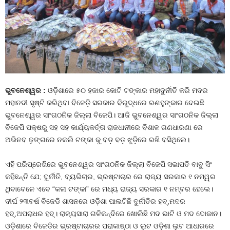
ଭୁବନେଶ୍ୱର :
ଓଡ଼ିଶାରେ ୫୦ ହଜାର କୋଟି ଟଙ୍କାର ମହାଦୁର୍ନୀତି କରି ମଦର
ମହାନଦୀ ସୃଷ୍ଟି କରିଥିବା ବିଜେଡ଼ି ସରକାର ବିରୁଦ୍ଧରେ ରଣହୁଙ୍କାର ଦେଇଛି
ଭୁବନେଶ୍ୱର ସାଂଗଠନିକ ଜିଲ୍ଲା ବିଜେପି। ଆଜି ଭୁବନେଶ୍ୱର ସାଂଗଠନିକ ଜିଲ୍ଲା
ବିଜେପି ପକ୍ଷରୁ ସହ ସହ କାର୍ଯ୍ୟକର୍ତ୍ତା ରାଜଧାନୀରେ ବିଶାଳ ଗଣଧାରଣା ରେ
ଅଭିନବ ଢ଼ଙ୍ଗରେ ନକଲି ଟଙ୍କା କୁ ବଡ଼ ବଡ଼ ଝୁଡ଼ିରେ ରଖି ବସିଥିଲେ।
ଏହି ପରିପ୍ରେଖିରେ ଭୁବନେଶ୍ୱର ସାଂଗଠନିକ ଜିଲ୍ଲା ବିଜେପି ସଭାପତି ବାବୁ ସିଂ
କହିଛନ୍ତି ଯେ; ଦୁର୍ନୀତି, ବ୍ୟଭିଚାର, ଭ୍ରଷ୍ଟାଚାର ରେ ରାଜ୍ୟ ସରକାର ୧ ନମ୍ୱର
ଥିବାବେଳେ ଏବେ “କଳା ଟଙ୍କା” ରେ ମଧ୍ୟ ରାଜ୍ୟ ସରକାର ୧ ନମ୍ବର ହେଲେ।
ଦୀର୍ଘ ୨୩ବର୍ଷ ବିଜେଡି ଶାସନରେ ଓଡ଼ିଶା ପାଲଟିଛି ଦୁର୍ନୀତିର ହବ୍,ମଦର
ହବ୍,ଅପରାଧର ହବ୍। ରାଜ୍ୟସାରା ଗଳିକନ୍ଦିରେ ଖୋଲିଛି ମଦ ଭାଟି ଓ ମଦ ଦୋକାନ।
ଓଡ଼ିଶାରେ ବିଜେଡିର ଭ୍ରଷ୍ଟାଚାରର ପରାକାଷ୍ଠା ଓ ଲୁଟ ଓଡ଼ିଶା ଲୁଟ ଆଧାରରେ