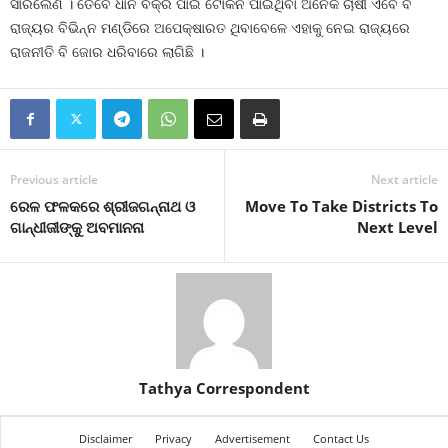
ସାରିଲେଣି । ତେବେ ଧାନ ବିକ୍ରି ପାଇଁ ଟୋକନ ପାଇଥିବା ଅନେକ ଚାଷୀ ଏବେ ବି
ରାଜ୍ୟର ବିଭିନ୍ନ ମଣ୍ଡିରେ ଅପେକ୍ଷାରତ ଥିବାବେଳେ ଏହାକୁ ନେଇ ରାଜ୍ୟରେ
ରାଜନୀତି ବି ଜୋର ଧରିବାରେ ଲାଗିଛି ।
Previous article
Next article
ରେଳ ଫଳକରେ ଶ୍ରୀଜଗନ୍ନାଥ ଓ
Move To Take Districts To
ଗାନ୍ଧୀଜୀଙ୍କୁ ଅବମାନନା
Next Level
Tathya Correspondent
Disclaimer
Privacy
Advertisement
Contact Us