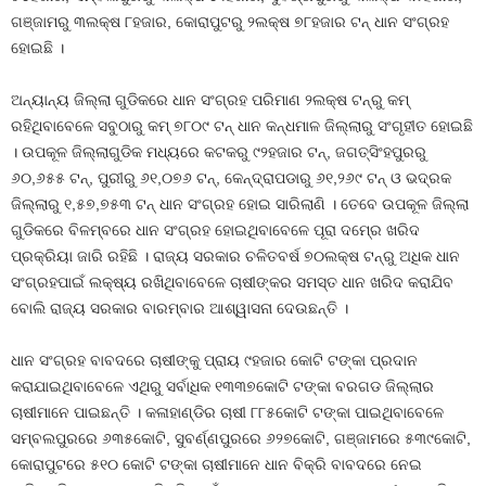
ଗଞ୍ଜାମରୁ ୩ଲକ୍ଷ ୮ହଜାର, କୋରାପୁଟରୁ ୨ଲକ୍ଷ ୭୮ହଜାର ଟନ୍‍ ଧାନ ସଂଗ୍ରହ
ହୋଇଛି ।
ଅନ୍ୟାନ୍ୟ ଜିଲ୍ଲା ଗୁଡିକରେ ଧାନ ସଂଗ୍ରହ ପରିମାଣ ୨ଲକ୍ଷ ଟନ୍‍ରୁ କମ୍‍
ରହିଥିବାବେଳେ ସବୁଠାରୁ କମ୍‍ ୭୮୦୯ ଟନ୍‍ ଧାନ କନ୍ଧମାଳ ଜିଲ୍ଲାରୁ ସଂଗୃହୀତ ହୋଇଛି
। ଉପକୂଳ ଜିଲ୍ଲାଗୁଡିକ ମଧ୍ୟରେ କଟକରୁ ୯୨ହଜାର ଟନ୍‍, ଜଗତ୍‍ସିଂହପୁରରୁ
୬୦,୬୫୫ ଟନ୍‍, ପୁରୀରୁ ୬୧,୦୭୬ ଟନ୍‍, କେନ୍ଦ୍ରାପଡାରୁ ୬୧,୨୬୯ ଟନ୍‍ ଓ ଭଦ୍ରକ
ଜିଲ୍ଲାରୁ ୧,୫୭,୭୫୩ ଟନ୍‍ ଧାନ ସଂଗ୍ରହ ହୋଇ ସାରିଲାଣି । ତେବେ ଉପକୂଳ ଜିଲ୍ଲା
ଗୁଡିକରେ ବିଳମ୍ବରେ ଧାନ ସଂଗ୍ରହ ହୋଇଥିବାବେଳେ ପୂରା ଦମ୍‍ରେ ଖରିଦ
ପ୍ରକ୍ରିୟା ଜାରି ରହିଛି । ରାଜ୍ୟ ସରକାର ଚଳିତବର୍ଷ ୭୦ଲକ୍ଷ ଟନ୍‍ରୁ ଅଧିକ ଧାନ
ସଂଗ୍ରହପାଇଁ ଲକ୍ଷ୍ୟ ରଖିଥିବାବେଳେ ଚାଷୀଙ୍କର ସମସ୍ତ ଧାନ ଖରିଦ କରାଯିବ
ବୋଲି ରାଜ୍ୟ ସରକାର ବାରମ୍ବାର ଆଶ୍ୱାସନା ଦେଉଛନ୍ତି ।
ଧାନ ସଂଗ୍ରହ ବାବଦରେ ଚାଷୀଙ୍କୁ ପ୍ରାୟ ୯ହଜାର କୋଟି ଟଙ୍କା ପ୍ରଦାନ
କରାଯାଇଥିବାବେଳେ ଏଥିରୁ ସର୍ବାଧିକ ୧୩୩୭କୋଟି ଟଙ୍କା ବରଗଡ ଜିଲ୍ଲାର
ଚାଷୀମାନେ ପାଇଛନ୍ତି । କଳାହାଣ୍ଡିର ଚାଷୀ ୮୮୫କୋଟି ଟଙ୍କା ପାଇଥିବାବେଳେ
ସମ୍ବଲପୁରରେ ୬୩୫କୋଟି, ସୁବର୍ଣ୍ଣପୁରରେ ୬୨୭କୋଟି, ଗଞ୍ଜାମରେ ୫୩୯କୋଟି,
କୋରାପୁଟରେ ୫୧୦ କୋଟି ଟଙ୍କା ଚାଷୀମାନେ ଧାନ ବିକ୍ରି ବାବଦରେ ନେଇ