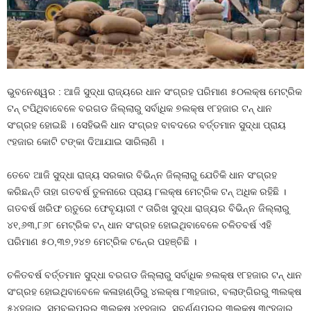
ଭୁବନେଶ୍ୱର : ଆଜି ସୁଦ୍ଧା ରାଜ୍ୟରେ ଧାନ ସଂଗ୍ରହ ପରିମାଣ ୫୦ଲକ୍ଷ ମେଟ୍ରିକ
ଟନ୍‍ ଟପିଥିବାବେଳେ ବରଗଡ ଜିଲ୍ଲାରୁ ସର୍ବାଧିକ ୭ଲକ୍ଷ ୧୮ହଜାର ଟନ୍‍ ଧାନ
ସଂଗ୍ରହ ହୋଇଛି । ସେହିଭଳି ଧାନ ସଂଗ୍ରହ ବାବଦରେ ବର୍ତ୍ତମାନ ସୁଦ୍ଧା ପ୍ରାୟ
୯ହଜାର କୋଟି ଟଙ୍କା ଦିଆଯାଇ ସାରିଲାଣି ।
ତେବେ ଆଜି ସୁଦ୍ଧା ରାଜ୍ୟ ସରକାର ବିଭିନ୍ନ ଜିଲ୍ଲାରୁ ଯେତିକି ଧାନ ସଂଗ୍ରହ
କରିଛନ୍ତି ତାହା ଗତବର୍ଷ ତୁଳନାରେ ପ୍ରାୟ ୮ଲକ୍ଷ ମେଟ୍ରିକ ଟନ୍‍ ଅଧିକ ରହିଛି ।
ଗତବର୍ଷ ଖରିଫ ଋତୁରେ ଫେବୃୟାରୀ ୯ ତାରିଖ ସୁଦ୍ଧା ରାଜ୍ୟର ବିଭିନ୍ନ ଜିଲ୍ଲାରୁ
୪୧,୬୩,୮୬୮ ମେଟ୍ରିକ ଟନ୍‍ ଧାନ ସଂଗ୍ରହ ହୋଇଥିବାବେଳେ ଚଳିତବର୍ଷ ଏହି
ପରିମାଣ ୫୦,୩୭,୨୪୭ ମେଟ୍ରିକ ଟନ୍‍ରେ ପହଞ୍ଚିଛି ।
ଚଳିତବର୍ଷ ବର୍ତ୍ତମାନ ସୁଦ୍ଧା ବରଗଡ ଜିଲ୍ଲାରୁ ସର୍ବାଧିକ ୭ଲକ୍ଷ ୧୮ହଜାର ଟନ୍‍ ଧାନ
ସଂଗ୍ରହ ହୋଇଥିବାବେଳେ କଳାହାଣ୍ଡିରୁ ୪ଲକ୍ଷ ୮୩ହଜାର, ବଲାଙ୍ଗିରରୁ ୩ଲକ୍ଷ
୫୪ହଜାର, ସମ୍ବଲପୁରରୁ ୩ଲକ୍ଷ ୪୧ହଜାର, ସୁବର୍ଣ୍ଣପୁରରୁ ୩ଲକ୍ଷ ୩୯ହଜାର,