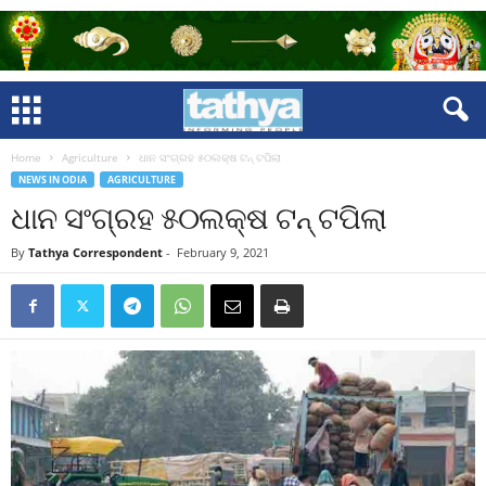
Home
Agriculture
ଧାନ ସଂଗ୍ରହ ୫୦ଲକ୍ଷ ଟନ୍‍ ଟପିଲା
NEWS IN ODIA
AGRICULTURE
ଧାନ ସଂଗ୍ରହ ୫୦ଲକ୍ଷ ଟନ୍‍ ଟପିଲା
By
Tathya Correspondent
-
February 9, 2021